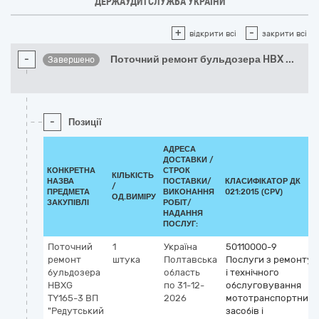
ДЕРЖАУДИТСЛУЖБА УКРАЇНИ
+
-
відкрити всі
закрити всі
-
Поточний ремонт бульдозера HBX
...
Завершено
-
Позиції
АДРЕСА
ДОСТАВКИ /
КОНКРЕТНА
СТРОК
КІЛЬКІСТЬ
НАЗВА
ПОСТАВКИ/
КЛАСИФІКАТОР ДК
/
ПРЕДМЕТА
ВИКОНАННЯ
021:2015 (CPV)
ОД.ВИМІРУ
ЗАКУПІВЛІ
РОБІТ/
НАДАННЯ
ПОСЛУГ:
Поточний
1
Україна
50110000-9
ремонт
штука
Полтавська
Послуги з ремонту
бульдозера
область
і технічного
HBXG
по 31-12-
обслуговування
TY165-3 ВП
2026
мототранспортних
"Редутський
засобів і