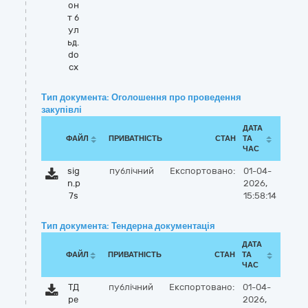
он
т б
ул
ьд.
do
cx
Тип документа: Оголошення про проведення
закупівлі
ДАТА
ФАЙЛ
ПРИВАТНІСТЬ
СТАН
ТА
ЧАС
sig
публічний
Експортовано:
01-04-
n.p
2026,
7s
15:58:14
Тип документа: Тендерна документація
ДАТА
ФАЙЛ
ПРИВАТНІСТЬ
СТАН
ТА
ЧАС
ТД
публічний
Експортовано:
01-04-
ре
2026,