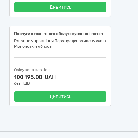
Дивитись
Послуги з технічного обслуговування і поточного ремонту автомобільного транспорту ВАЗ-210700-20 ВК 7769ВН, ВАЗ 210430-20 ВК5136АЕ, ВАЗ-2110 ВК 0456АР, ВАЗ-2107 ВК7853ВН
Головне управління Держпродспоживслужби в
Рівненській області
Очікувана вартість
100 195,00 UAH
без ПДВ
Дивитись