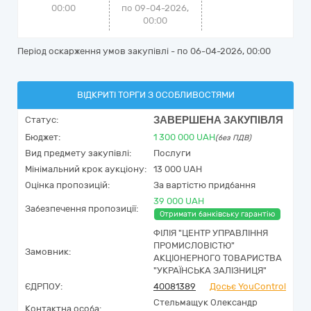
00:00
по 09-04-2026,
00:00
Період оскарження умов закупівлі - по
06-04-2026, 00:00
ВІДКРИТІ ТОРГИ З ОСОБЛИВОСТЯМИ
ЗАВЕРШЕНА ЗАКУПІВЛЯ
Статус:
Бюджет:
1 300 000
UAH
(без ПДВ)
Вид предмету закупівлі:
Послуги
Мінімальний крок аукціону:
13 000 UAH
Оцінка пропозицій:
За вартістю придбання
39 000 UAH
Забезпечення пропозиції:
Отримати банківську гарантію
ФІЛІЯ "ЦЕНТР УПРАВЛІННЯ
ПРОМИСЛОВІСТЮ"
Замовник:
АКЦІОНЕРНОГО ТОВАРИСТВА
"УКРАЇНСЬКА ЗАЛІЗНИЦЯ"
ЄДРПОУ:
40081389
Досьє YouControl
Стельмащук Олександр
Контактна особа: