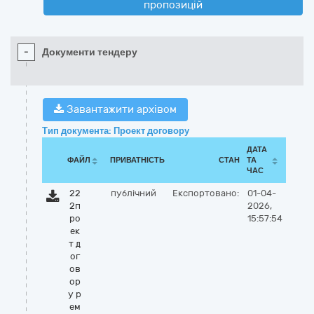
пропозицій
-
Документи тендеру
Завантажити архівом
Тип документа: Проект договору
ДАТА
ФАЙЛ
ПРИВАТНІСТЬ
СТАН
ТА
ЧАС
22
публічний
Експортовано:
01-04-
2п
2026,
ро
15:57:54
ек
т д
ог
ов
ор
у р
ем