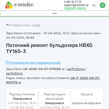
0 800 30 77 55
support@e-tender.ua
UK
Замовити дзвінок
Повернутись назад
Закупівлю оголошено - 01-04-2026, 15:57. Дата останніх змін -
24-04-2026, 08:44
Поточний ремонт бульдозера HBXG
TY165-3
Оголошення про проведення.pdf
Закупівля:
UA-2026-04-01-011088-a
/
на ProZorro
/
на DoZorro
Рядок плану закупівлі та обґрунтування:
UA-P-2026-04-01-
009712-a
Період уточнень
Період подачі
Аукціон
Завершився
пропозицій
з 01-04-2026, 15:57
Завершився
Аукціон не відбувся
по 06-04-2026,
з 01-04-2026, 15:57