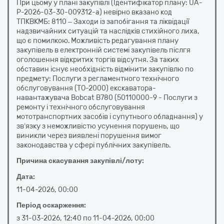
При цьому у плані закупівлі (Ідентифікатор плану: UA-
P-2026-03-30-009312-a) невірно вказано код
ТПКВКМБ: 8110 – Заходи із запобігання та ліквідації
надзвичайних ситуацій та наслідків стихійного лиха,
що є помилкою. Можливість редагування плану
закупівель в електронній системі закупівель післгя
оголошення відкритих торгів відсутня. За таких
обставин існує необхідність відмінити закупівлю по
предмету: Послуги з регламентного технічного
обслуговування (ТО-2000) екскаватора-
навантажувача Bobcat B780 (50110000-9 - Послуги з
ремонту і технічного обслуговування
мототранспортних засобів і супутнього обладнання) у
зв’язку з неможливістю усунення порушень, що
виникли через виявлені порушення вимог
законодавства у сфері публічних закупівель.
Причина скасування закупівлі/лоту:
Дата:
11-04-2026, 00:00
Період оскарження:
з
31-03-2026, 12:40
по
11-04-2026, 00:00