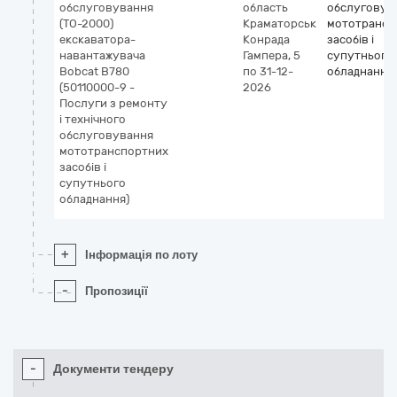
обслуговування
область
обслуговув
(ТО-2000)
Краматорськ
мототрансп
екскаватора-
Конрада
засобів і
навантажувача
Гампера, 5
супутнього
Bobcat B780
по 31-12-
обладнання
(50110000-9 -
2026
Послуги з ремонту
і технічного
обслуговування
мототранспортних
засобів і
супутнього
обладнання)
+
Інформація по лоту
-
Пропозиції
-
Документи тендеру