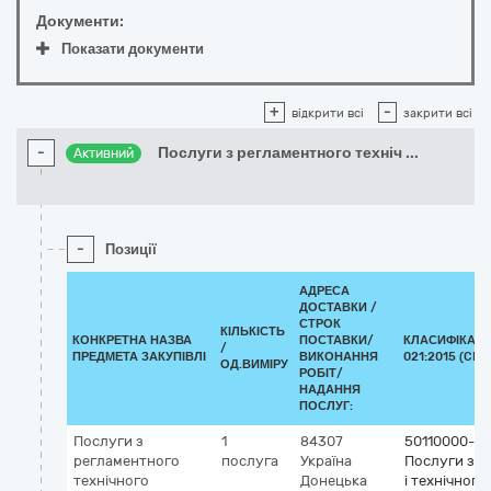
Документи:
Показати документи
+
-
відкрити всі
закрити всі
-
Послуги з регламентного техніч
...
Активний
-
Позиції
АДРЕСА
ДОСТАВКИ /
СТРОК
КІЛЬКІСТЬ
КОНКРЕТНА НАЗВА
ПОСТАВКИ/
КЛАСИФІКАТО
/
ПРЕДМЕТА ЗАКУПІВЛІ
ВИКОНАННЯ
021:2015 (CPV
ОД.ВИМІРУ
РОБІТ/
НАДАННЯ
ПОСЛУГ:
Послуги з
1
84307
50110000-9
регламентного
послуга
Україна
Послуги з р
технічного
Донецька
і технічного