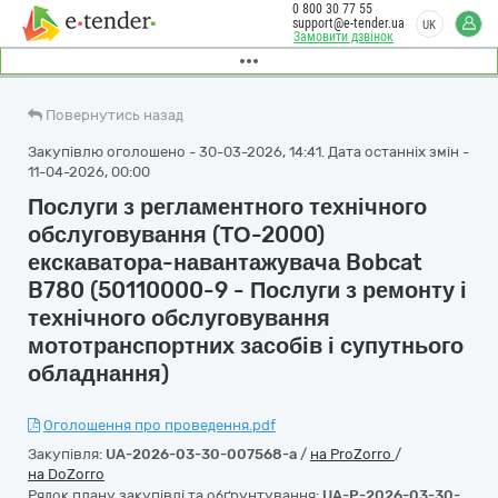
0 800 30 77 55
support@e-tender.ua
UK
Замовити дзвінок
Повернутись назад
Закупівлю оголошено - 30-03-2026, 14:41. Дата останніх змін -
11-04-2026, 00:00
Послуги з регламентного технічного
обслуговування (ТО-2000)
екскаватора-навантажувача Bobcat
B780 (50110000-9 - Послуги з ремонту і
технічного обслуговування
мототранспортних засобів і супутнього
обладнання)
Оголошення про проведення.pdf
Закупівля:
UA-2026-03-30-007568-a
/
на ProZorro
/
на DoZorro
Рядок плану закупівлі та обґрунтування:
UA-P-2026-03-30-