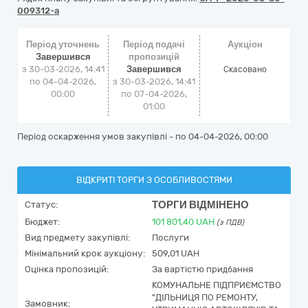
009312-a
Період уточнень
Період подачі
Аукціон
Завершився
пропозицій
з 30-03-2026, 14:41
Завершився
Cкасовано
по 04-04-2026,
з 30-03-2026, 14:41
00:00
по 07-04-2026,
01:00
Період оскарження умов закупівлі - по
04-04-2026, 00:00
ВІДКРИТІ ТОРГИ З ОСОБЛИВОСТЯМИ
ТОРГИ ВІДМІНЕНО
Статус:
Бюджет:
101 801,40
UAH
(з ПДВ)
Вид предмету закупівлі:
Послуги
Мінімальний крок аукціону:
509,01 UAH
Оцінка пропозицій:
За вартістю придбання
КОМУНАЛЬНЕ ПІДПРИЄМСТВО
"ДІЛЬНИЦЯ ПО РЕМОНТУ,
Замовник: