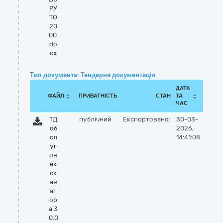
РУ
ТО
20
00.
do
cx
Тип документа: Тендерна документація
ДАТА
ФАЙЛ
ПРИВАТНІСТЬ
СТАН
ТА
ЧАС
ТД
публічний
Експортовано:
30-03-
об
2026,
сл
14:41:08
уг
ов
ек
ск
ав
ат
ор
а 3
0.0