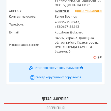
УТРИМАННЮ АВТОШЛЯХІВ ТА
СПОРУДЖЕНЬ НА НИХ"
ЄДРПОУ:
13489818
Досьє YouControl
Контактна особа:
Євген Вознюк
+380677158243,
Телефон:
+380677158243
E-mail:
kp_druas@ukr.net
84307,
Україна
,
Донецька
область,
місто Краматорськ,
Місцезнаходження:
ВУЛ. КОНРАДА ГАМПЕРА,
будинок 5
0
Витяг про відсутність судимості
Реєстр корупційних порушників
ДЕТАЛІ ЗАКУПІВЛІ
ЗВЕРНЕННЯ