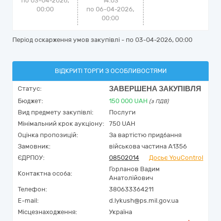
по 03-04-2026,
14:03
00:00
по 06-04-2026,
00:00
Період оскарження умов закупівлі - по
03-04-2026, 00:00
ВІДКРИТІ ТОРГИ З ОСОБЛИВОСТЯМИ
ЗАВЕРШЕНА ЗАКУПІВЛЯ
Статус:
Бюджет:
150 000
UAH
(з ПДВ)
Вид предмету закупівлі:
Послуги
Мінімальний крок аукціону:
750 UAH
Оцінка пропозицій:
За вартістю придбання
Замовник:
військова частина А1356
ЄДРПОУ:
08502014
Досьє YouControl
Горланов Вадим
Контактна особа:
Анатолійович
Телефон:
380633364211
E-mail:
d.lykush@ps.mil.gov.ua
Місцезнаходження:
Україна