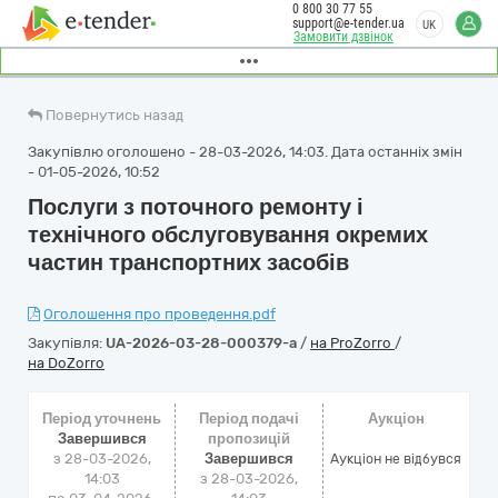
0 800 30 77 55
support@e-tender.ua
UK
Замовити дзвінок
Повернутись назад
Закупівлю оголошено - 28-03-2026, 14:03. Дата останніх змін
- 01-05-2026, 10:52
Послуги з поточного ремонту і
технічного обслуговування окремих
частин транспортних засобів
Оголошення про проведення.pdf
Закупівля:
UA-2026-03-28-000379-a
/
на ProZorro
/
на DoZorro
Період уточнень
Період подачі
Аукціон
Завершився
пропозицій
з 28-03-2026,
Завершився
Аукціон не відбувся
14:03
з 28-03-2026,