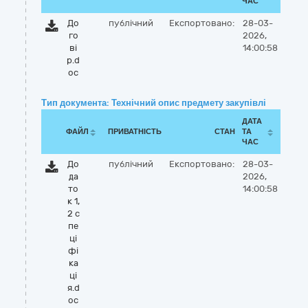
ЧАС
До
публічний
Експортовано:
28-03-
го
2026,
вi
14:00:58
р.d
oc
Тип документа: Технічний опис предмету закупівлі
ДАТА
ФАЙЛ
ПРИВАТНІСТЬ
СТАН
ТА
ЧАС
До
публічний
Експортовано:
28-03-
да
2026,
то
14:00:58
к 1,
2 с
пе
ці
фі
ка
ці
я.d
oc