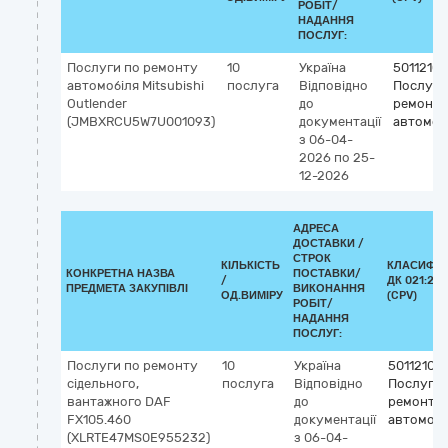
РОБІТ/
НАДАННЯ
ПОСЛУГ:
Послуги по ремонту
10
Україна
5011210
автомобіля Mitsubishi
послуга
Відповідно
Послуги
Outlender
до
ремонту
(JMBXRCU5W7U001093)
документації
автомоб
з 06-04-
2026
по 25-
12-2026
АДРЕСА
ДОСТАВКИ /
СТРОК
КІЛЬКІСТЬ
КЛАСИФІК
КОНКРЕТНА НАЗВА
ПОСТАВКИ/
/
ДК 021:201
ПРЕДМЕТА ЗАКУПІВЛІ
ВИКОНАННЯ
ОД.ВИМІРУ
(CPV)
РОБІТ/
НАДАННЯ
ПОСЛУГ:
Послуги по ремонту
10
Україна
50112100
сідельного,
послуга
Відповідно
Послуги 
вантажного DAF
до
ремонту
FX105.460
документації
автомобі
(XLRTE47MS0E955232)
з 06-04-