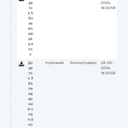
да
2026,
то
14:00:58
к 5
Вз
ає
мо
зві
рк
а.d
oc
x
До
публічний
Експортовано:
28-03-
да
2026,
то
14:00:58
к 3
Ка
ле
нд
ар
ни
й п
ла
н.d
oc