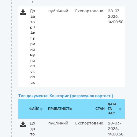
x
До
публічний
Експортовано:
28-03-
да
2026,
то
14:00:58
к 7
Ак
т п
ри
йо
му
по
сл
уг.
do
cx
Тип документа: Кошторис (розрахунок вартості)
ДАТА
ФАЙЛ
ПРИВАТНІСТЬ
СТАН
ТА
ЧАС
До
публічний
Експортовано:
28-03-
да
2026,
то
14:00:58