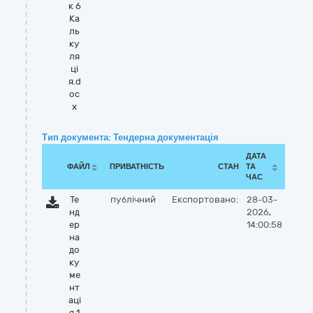
к 6
Ка
ль
ку
ля
ці
я.d
oc
x
Тип документа: Тендерна документація
ДАТА
ФАЙЛ
ПРИВАТНІСТЬ
СТАН
ТА
ЧАС
Те
публічний
Експортовано:
28-03-
нд
2026,
ер
14:00:58
на
до
ку
ме
нт
аці
я 1