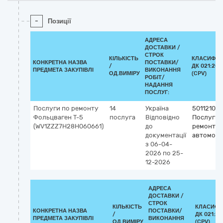
-
Позиції
АДРЕСА
ДОСТАВКИ /
СТРОК
КІЛЬКІСТЬ
КЛАСИФІК
КОНКРЕТНА НАЗВА
ПОСТАВКИ/
/
ДК 021:201
ПРЕДМЕТА ЗАКУПІВЛІ
ВИКОНАННЯ
ОД.ВИМІРУ
(CPV)
РОБІТ/
НАДАННЯ
ПОСЛУГ:
Послуги по ремонту
14
Україна
50112100
Фольцваген Т-5
послуга
Відповідно
Послуги 
(WV1ZZZ7H28H060661)
до
ремонту
документації
автомобі
з 06-04-
2026
по 25-
12-2026
АДРЕСА
ДОСТАВКИ /
СТРОК
КІЛЬКІСТЬ
КЛАСИФІ
КОНКРЕТНА НАЗВА
ПОСТАВКИ/
/
ДК 021:20
ПРЕДМЕТА ЗАКУПІВЛІ
ВИКОНАННЯ
ОД.ВИМІРУ
(CPV)