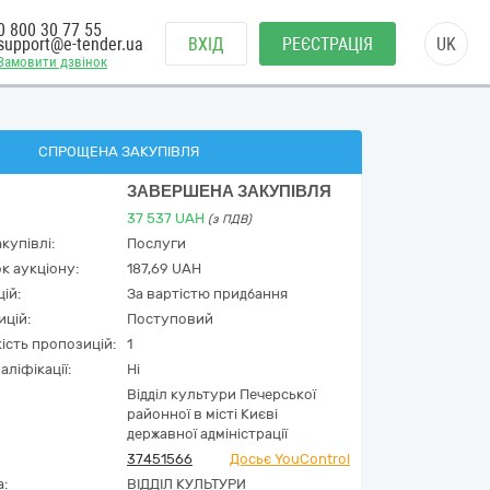
0 800 30 77 55
support@e-tender.ua
ВХІД
РЕЄСТРАЦІЯ
UK
Замовити дзвінок
СПРОЩЕНА ЗАКУПІВЛЯ
ЗАВЕРШЕНА ЗАКУПІВЛЯ
37 537
UAH
(з ПДВ)
купівлі:
Послуги
к аукціону:
187,69 UAH
ій:
За вартістю придбання
ицій:
Поступовий
кість пропозицій:
1
аліфікації:
Ні
Відділ культури Печерської
районної в місті Києві
державної адміністрації
37451566
Досьє YouControl
а:
ВІДДІЛ КУЛЬТУРИ