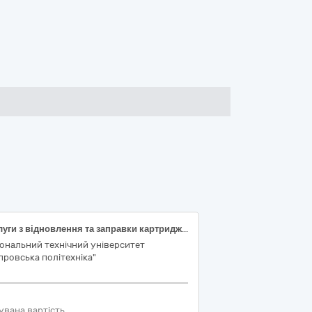
Послуги з відновлення та заправки картриджів
ональний технічний університет
провська політехніка"
увана вартість