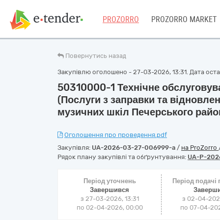
PROZORRO
PROZORRO MARKET
Повернутись назад
Закупівлю оголошено - 27-03-2026, 13:31. Дата остан
50310000-1 Технічне обслуговува
(Послуги з заправки та відновле
музичних шкіл Печерського район
Оголошення про проведення.pdf
Закупівля:
UA-2026-03-27-006999-a
/
на ProZorro
Рядок плану закупівлі та обґрунтування:
UA-P-202
Період уточнень
Період подачі
Завершився
Заверш
з 27-03-2026, 13:31
з 02-04-202
по 02-04-2026, 00:00
по 07-04-202