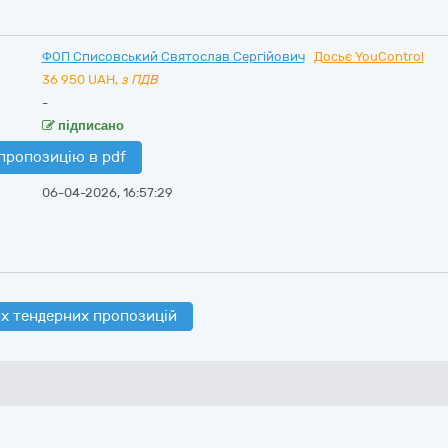
ФОП Списовський Святослав Сергійович
Досьє YouControl
36 950
UAH,
з ПДВ
-
підписано
пропозицію в pdf
06-04-2026, 16:57:29
х тендерних пропозицій