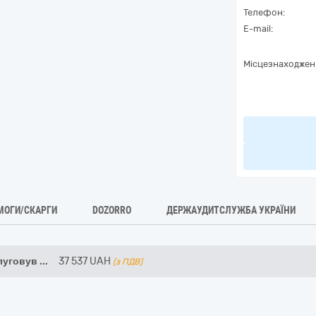
Телефон:
E-mail:
Місцезнаходжен
МОГИ/СКАРГИ
DOZORRO
ДЕРЖАУДИТСЛУЖБА УКРАЇНИ
луговув
...
37 537
UAH
(з ПДВ)