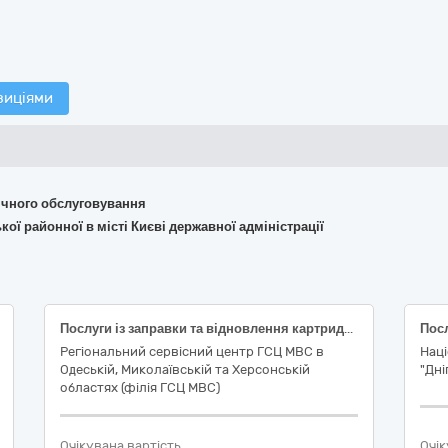
зиціями
хнічного обслуговування
кої районної в місті Києві державної адміністрації
Послуги із заправки та відновлення картриджів
Регіональний сервісний центр ГСЦ МВС в
Наці
Одеській, Миколаївській та Херсонській
"Дні
областях (філія ГСЦ МВС)
Очікувана вартість
Очік