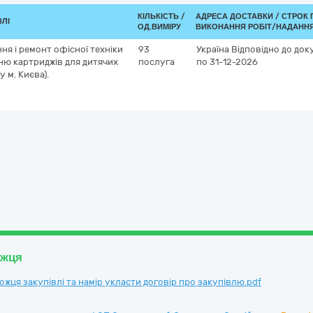
КІЛЬКІСТЬ /
АДРЕСА ДОСТАВКИ /
СТРОК 
ВЛІ
ОД.ВИМІРУ
ВИКОНАННЯ РОБІТ/НАДАННЯ
ня і ремонт офісної техніки
93
Україна
Відповідно до док
ню картриджів для дитячих
послуга
по 31-12-2026
 м. Києва).
ожця
ця закупівлі та намір укласти договір про закупівлю.pdf