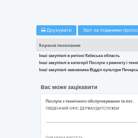
Друкувати
Звіт за поданими пропо
Корисні посилання
Інші закупівлі в регіоні Київська область
Інші закупівлі в категорії Послуги з ремонту і те
Інші закупівлі замовника Відділ культури Печерсь
Вас може зацікавити
Послуги з технічного обслуговування та поточного ремонту оргтехніки
ПІВДЕННИЙ ОФІС ДЕРЖАУДИТСЛУЖБИ
Очікувана вартість