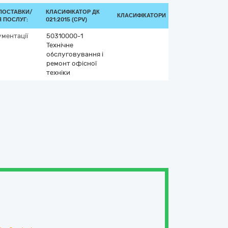
ПОСТАВКИ/
КЛАСИФІКАТОР ДК
КЛАСИФІКАТОРИ
 ПОСЛУГ:
021:2015 (CPV)
ументації
50310000-1
Технічне
обслуговування і
ремонт офісної
техніки