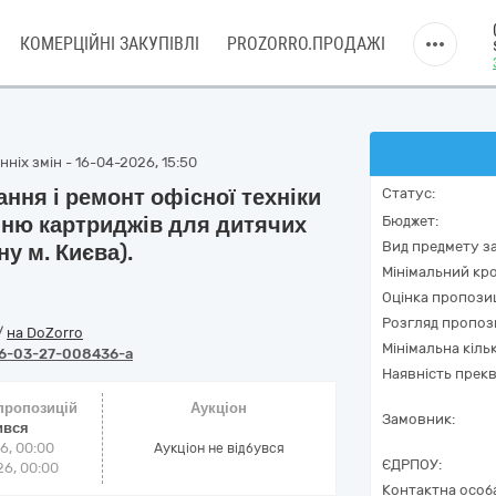
КОМЕРЦІЙНІ ЗАКУПІВЛІ
PROZORRO.ПРОДАЖІ
ніх змін - 16-04-2026, 15:50
ння і ремонт офісної техніки
Статус:
нню картриджів для дитячих
Бюджет:
Вид предмету за
у м. Києва).
Мінімальний кро
Оцінка пропозиц
Розгляд пропоз
/
на DoZorro
Мінімальна кіль
6-03-27-008436-a
Наявність прекв
 пропозицій
Аукціон
Замовник:
ився
6, 00:00
Аукціон не відбувся
ЄДРПОУ:
6, 00:00
Контактна особ