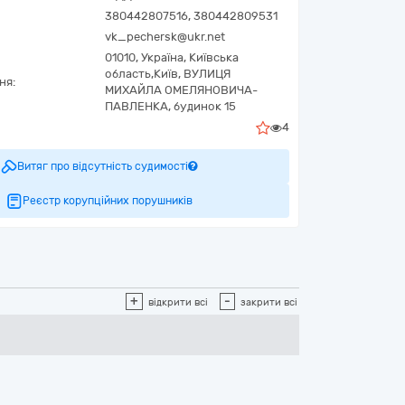
380442807516, 380442809531
vk_pechersk@ukr.net
01010,
Україна
,
Київська
область,
Київ,
ВУЛИЦЯ
ня:
МИХАЙЛА ОМЕЛЯНОВИЧА-
ПАВЛЕНКА, будинок 15
4
Витяг про відсутність судимості
Реєстр корупційних порушників
+
-
відкрити всі
закрити всі