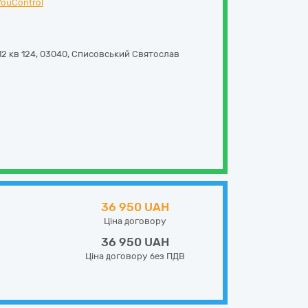
YouControl
2 кв 124
,
03040
,
Списовський Святослав
36 950 UAH
Ціна договору
36 950 UAH
Ціна договору без ПДВ