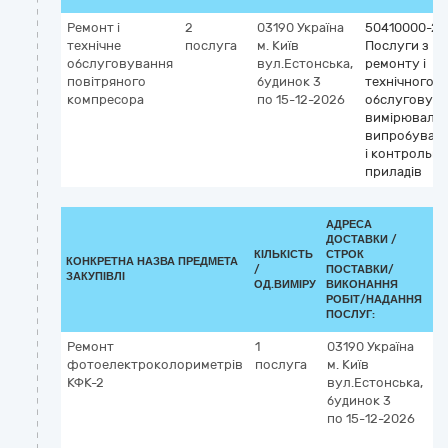
Ремонт і
2
03190
Україна
50410000-2
технічне
послуга
м. Київ
Послуги з
обслуговування
вул.Естонська,
ремонту і
повітряного
будинок 3
технічного
компресора
по 15-12-2026
обслуговув
вимірювальн
випробувал
і контрольн
приладів
АДРЕСА
ДОСТАВКИ /
КІЛЬКІСТЬ
СТРОК
КОНКРЕТНА НАЗВА ПРЕДМЕТА
К
/
ПОСТАВКИ/
ЗАКУПІВЛІ
02
ОД.ВИМІРУ
ВИКОНАННЯ
РОБІТ/НАДАННЯ
ПОСЛУГ:
Ремонт
1
03190
Україна
5
фотоелектроколориметрів
послуга
м. Київ
П
КФК-2
вул.Естонська,
р
будинок 3
т
по 15-12-2026
о
в