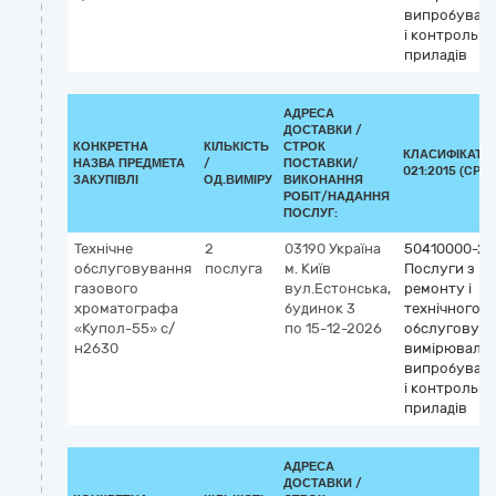
випробувал
і контрольн
приладів
АДРЕСА
ДОСТАВКИ /
КОНКРЕТНА
КІЛЬКІСТЬ
СТРОК
КЛАСИФІКАТО
НАЗВА ПРЕДМЕТА
/
ПОСТАВКИ/
021:2015 (CPV)
ЗАКУПІВЛІ
ОД.ВИМІРУ
ВИКОНАННЯ
РОБІТ/НАДАННЯ
ПОСЛУГ:
Технічне
2
03190
Україна
50410000-2
обслуговування
послуга
м. Київ
Послуги з
газового
вул.Естонська,
ремонту і
хроматографа
будинок 3
технічного
«Купол-55» с/
по 15-12-2026
обслуговув
н2630
вимірювальн
випробувал
і контрольн
приладів
АДРЕСА
ДОСТАВКИ /