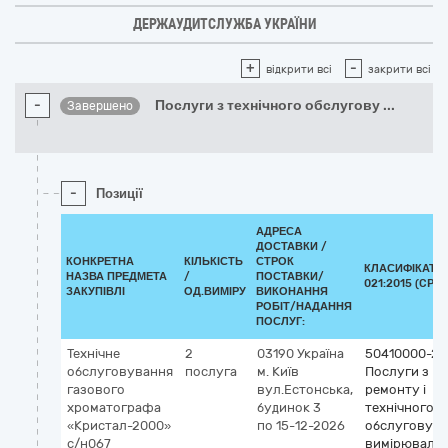
ДЕРЖАУДИТСЛУЖБА УКРАЇНИ
+
-
відкрити всі
закрити всі
-
Послуги з технічного обслугову
...
Завершено
-
Позиції
АДРЕСА
ДОСТАВКИ /
КОНКРЕТНА
КІЛЬКІСТЬ
СТРОК
КЛАСИФІКАТО
НАЗВА ПРЕДМЕТА
/
ПОСТАВКИ/
021:2015 (CPV)
ЗАКУПІВЛІ
ОД.ВИМІРУ
ВИКОНАННЯ
РОБІТ/НАДАННЯ
ПОСЛУГ:
Технічне
2
03190
Україна
50410000-2
обслуговування
послуга
м. Київ
Послуги з
газового
вул.Естонська,
ремонту і
хроматографа
будинок 3
технічного
«Кристал-2000»
по 15-12-2026
обслуговув
с/н067
вимірювальн