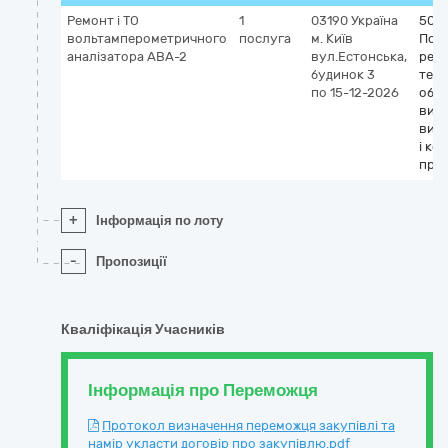
Ремонт і ТО
1
03190
Україна
504
вольтамперометричного
послуга
м. Київ
Посл
аналізатора АВА-2
вул.Естонська,
ремо
будинок 3
техн
по 15-12-2026
обс
вим
вип
і ко
прил
+
Інформація по лоту
-
Пропозиції
Кваліфікація Учасників
Інформація про Переможця
Протокол визначення переможця закупівлі та
намір укласти договір про закупівлю.pdf