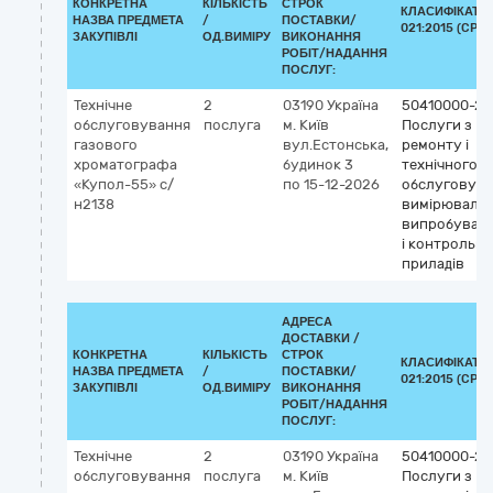
КОНКРЕТНА
КІЛЬКІСТЬ
СТРОК
КЛАСИФІКАТО
НАЗВА ПРЕДМЕТА
/
ПОСТАВКИ/
021:2015 (CPV)
ЗАКУПІВЛІ
ОД.ВИМІРУ
ВИКОНАННЯ
РОБІТ/НАДАННЯ
ПОСЛУГ:
Технічне
2
03190
Україна
50410000-2
обслуговування
послуга
м. Київ
Послуги з
газового
вул.Естонська,
ремонту і
хроматографа
будинок 3
технічного
«Купол-55» с/
по 15-12-2026
обслуговув
н2138
вимірювальн
випробувал
і контрольн
приладів
АДРЕСА
ДОСТАВКИ /
КОНКРЕТНА
КІЛЬКІСТЬ
СТРОК
КЛАСИФІКАТО
НАЗВА ПРЕДМЕТА
/
ПОСТАВКИ/
021:2015 (CPV)
ЗАКУПІВЛІ
ОД.ВИМІРУ
ВИКОНАННЯ
РОБІТ/НАДАННЯ
ПОСЛУГ:
Технічне
2
03190
Україна
50410000-2
обслуговування
послуга
м. Київ
Послуги з