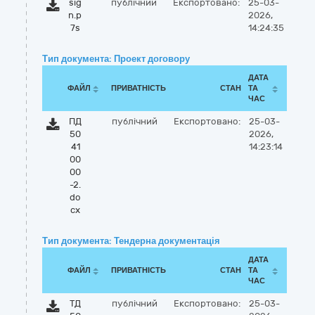
sig
публічний
Експортовано:
25-03-
n.p
2026,
7s
14:24:35
Тип документа: Проект договору
ДАТА
ФАЙЛ
ПРИВАТНІСТЬ
СТАН
ТА
ЧАС
ПД
публічний
Експортовано:
25-03-
50
2026,
41
14:23:14
00
00
-2.
do
cx
Тип документа: Тендерна документація
ДАТА
ФАЙЛ
ПРИВАТНІСТЬ
СТАН
ТА
ЧАС
ТД
публічний
Експортовано:
25-03-