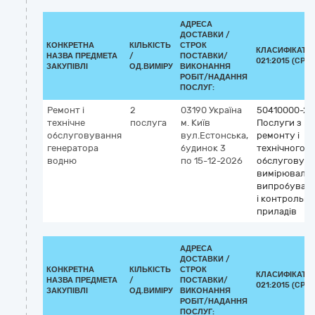
АДРЕСА
ДОСТАВКИ /
КОНКРЕТНА
КІЛЬКІСТЬ
СТРОК
КЛАСИФІКАТО
НАЗВА ПРЕДМЕТА
/
ПОСТАВКИ/
021:2015 (CPV)
ЗАКУПІВЛІ
ОД.ВИМІРУ
ВИКОНАННЯ
РОБІТ/НАДАННЯ
ПОСЛУГ:
Ремонт і
2
03190
Україна
50410000-2
технічне
послуга
м. Київ
Послуги з
обслуговування
вул.Естонська,
ремонту і
генератора
будинок 3
технічного
водню
по 15-12-2026
обслуговув
вимірювальн
випробувал
і контрольн
приладів
АДРЕСА
ДОСТАВКИ /
КОНКРЕТНА
КІЛЬКІСТЬ
СТРОК
КЛАСИФІКАТО
НАЗВА ПРЕДМЕТА
/
ПОСТАВКИ/
021:2015 (CPV)
ЗАКУПІВЛІ
ОД.ВИМІРУ
ВИКОНАННЯ
РОБІТ/НАДАННЯ
ПОСЛУГ: