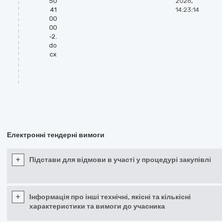
50
2026,
41
14:23:14
00
00
-2.
do
cx
Електронні тендерні вимоги
+
Підстави для відмови в участі у процедурі закупівлі
+
Інформація про інші технічні, якісні та кількісні
характеристики та вимоги до учасника