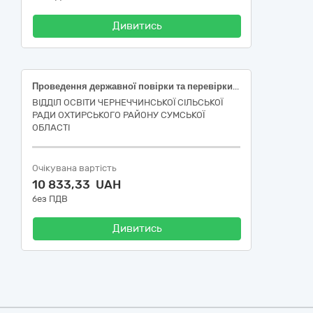
Дивитись
Проведення державної повірки та перевірки метрологічних характеристик засобів вимірювальної техніки (ЗВТ) (коректорів та лічильників газу) у котельнях закладів освіти Чернеччинської сільської ради (проведення повірки) за кодом ДК021:2015 - 50410000-2: Послуги з ремонту і технічного обслуговування вимірювальних, випробувальних і контрольних приладів (50411200-1 Послуги з ремонту і технічного обслуговування лічильників газу)
ВІДДІЛ ОСВІТИ ЧЕРНЕЧЧИНСЬКОЇ СІЛЬСЬКОЇ
РАДИ ОХТИРСЬКОГО РАЙОНУ СУМСЬКОЇ
ОБЛАСТІ
Очікувана вартість
10 833,33 UAH
без ПДВ
Дивитись