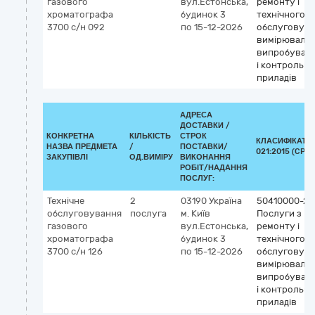
газового
вул.Естонська,
ремонту і
хроматографа
будинок 3
технічного
3700 с/н 092
по 15-12-2026
обслуговув
вимірювальн
випробувал
і контрольн
приладів
АДРЕСА
ДОСТАВКИ /
КОНКРЕТНА
КІЛЬКІСТЬ
СТРОК
КЛАСИФІКАТО
НАЗВА ПРЕДМЕТА
/
ПОСТАВКИ/
021:2015 (CPV)
ЗАКУПІВЛІ
ОД.ВИМІРУ
ВИКОНАННЯ
РОБІТ/НАДАННЯ
ПОСЛУГ:
Технічне
2
03190
Україна
50410000-2
обслуговування
послуга
м. Київ
Послуги з
газового
вул.Естонська,
ремонту і
хроматографа
будинок 3
технічного
3700 с/н 126
по 15-12-2026
обслуговув
вимірювальн
випробувал
і контрольн
приладів