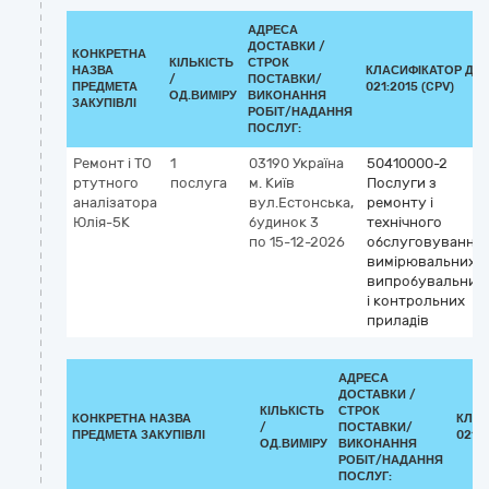
АДРЕСА
ДОСТАВКИ /
КОНКРЕТНА
КІЛЬКІСТЬ
СТРОК
НАЗВА
КЛАСИФІКАТОР ДК
/
ПОСТАВКИ/
ПРЕДМЕТА
021:2015 (CPV)
ОД.ВИМІРУ
ВИКОНАННЯ
ЗАКУПІВЛІ
РОБІТ/НАДАННЯ
ПОСЛУГ:
Ремонт і ТО
1
03190
Україна
50410000-2
ртутного
послуга
м. Київ
Послуги з
аналізатора
вул.Естонська,
ремонту і
Юлія-5К
будинок 3
технічного
по 15-12-2026
обслуговування
вимірювальних,
випробувальних
і контрольних
приладів
АДРЕСА
ДОСТАВКИ /
КІЛЬКІСТЬ
СТРОК
КОНКРЕТНА НАЗВА
КЛАС
/
ПОСТАВКИ/
ПРЕДМЕТА ЗАКУПІВЛІ
021:2
ОД.ВИМІРУ
ВИКОНАННЯ
РОБІТ/НАДАННЯ
ПОСЛУГ: