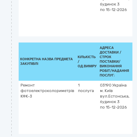
будинок 3
т
по 15-12-2026
о
в
в
і
п
АДРЕСА
ДОСТАВКИ /
КІЛЬКІСТЬ
СТРОК
КОНКРЕТНА НАЗВА ПРЕДМЕТА
К
/
ПОСТАВКИ/
ЗАКУПІВЛІ
02
ОД.ВИМІРУ
ВИКОНАННЯ
РОБІТ/НАДАННЯ
ПОСЛУГ:
Ремонт
1
03190
Україна
5
фотоелектроколориметрів
послуга
м. Київ
П
КФК-3
вул.Естонська,
р
будинок 3
т
по 15-12-2026
о
в
в
і
п