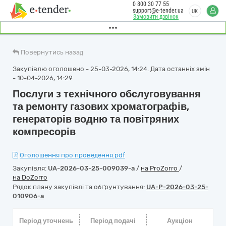
0 800 30 77 55
support@e-tender.ua
UK
Замовити дзвінок
Повернутись назад
Закупівлю оголошено - 25-03-2026, 14:24. Дата останніх змін
- 10-04-2026, 14:29
Послуги з технічного обслуговування
та ремонту газових хроматографів,
генераторів водню та повітряних
компресорів
Оголошення про проведення.pdf
Закупівля:
UA-2026-03-25-009039-a
/
на ProZorro
/
на DoZorro
Рядок плану закупівлі та обґрунтування:
UA-P-2026-03-25-
010906-a
Період уточнень
Період подачі
Аукціон