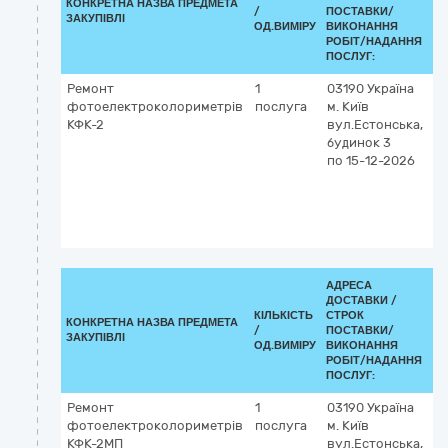
КОНКРЕТНА НАЗВА ПРЕДМЕТА
К
/
ПОСТАВКИ/
ЗАКУПІВЛІ
02
ОД.ВИМІРУ
ВИКОНАННЯ
РОБІТ/НАДАННЯ
ПОСЛУГ:
Ремонт
1
03190
Україна
5
фотоелектроколориметрів
послуга
м. Київ
П
КФК-2
вул.Естонська,
р
будинок 3
т
по 15-12-2026
о
в
в
і
п
АДРЕСА
ДОСТАВКИ /
КІЛЬКІСТЬ
СТРОК
КОНКРЕТНА НАЗВА ПРЕДМЕТА
К
/
ПОСТАВКИ/
ЗАКУПІВЛІ
02
ОД.ВИМІРУ
ВИКОНАННЯ
РОБІТ/НАДАННЯ
ПОСЛУГ:
Ремонт
1
03190
Україна
5
фотоелектроколориметрів
послуга
м. Київ
П
КФК-2МП
вул.Естонська,
р