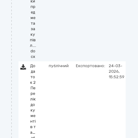
ки
пр
ед
ме
та
за
ку
пів
л....
do
cx
До
публічний
Експортовано:
24-03-
да
2026,
то
15:52:59
к 2
Пе
ре
лік
до
ку
ме
нті
в т
а_
аб