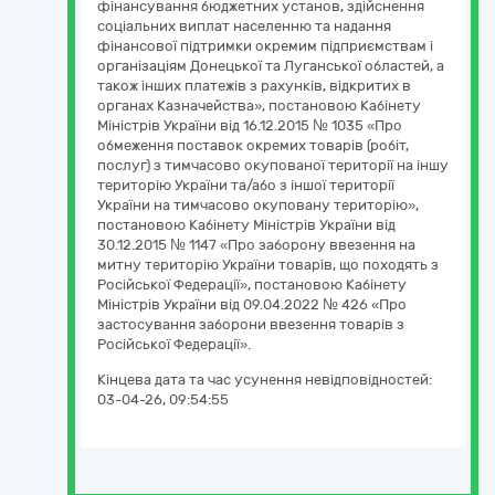
фінансування бюджетних установ, здійснення
соціальних виплат населенню та надання
фінансової підтримки окремим підприємствам і
організаціям Донецької та Луганської областей, а
також інших платежів з рахунків, відкритих в
органах Казначейства», постановою Кабінету
Міністрів України від 16.12.2015 № 1035 «Про
обмеження поставок окремих товарів (робіт,
послуг) з тимчасово окупованої території на іншу
територію України та/або з іншої території
України на тимчасово окуповану територію»,
постановою Кабінету Міністрів України від
30.12.2015 № 1147 «Про заборону ввезення на
митну територію України товарів, що походять з
Російської Федерації», постановою Кабінету
Міністрів України від 09.04.2022 № 426 «Про
застосування заборони ввезення товарів з
Російської Федерації».
Кінцева дата та час усунення невідповідностей:
03-04-26, 09:54:55