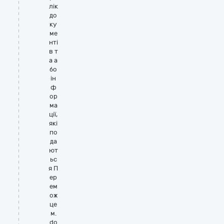
лік
до
ку
ме
нті
в т
а а
бо
ін
ф
ор
ма
ції,
які
по
да
ют
ьс
я П
ер
ем
ож
це
м.
do