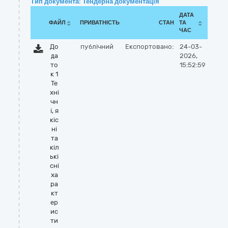
Тип документа: Тендерна документація
ДАТА
ФАЙЛ
ПРИВАТНІСТЬ
СТАН
ТА
ЧАС
До
публічний
Експортовано:
24-03-
да
2026,
то
15:52:59
к 1
Те
хні
чн
і, я
кіс
ні
та
кіл
ькі
сні
ха
ра
кт
ер
ис
ти