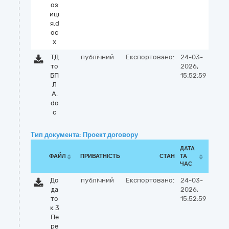
оз
иці
я.d
oc
x
ТД
публічний
Експортовано:
24-03-
то
2026,
БП
15:52:59
Л
А.
do
c
Тип документа: Проект договору
ДАТА
ФАЙЛ
ПРИВАТНІСТЬ
СТАН
ТА
ЧАС
До
публічний
Експортовано:
24-03-
да
2026,
то
15:52:59
к 3
Пе
ре