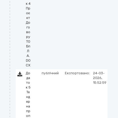
к 4
Пр
оє
кт
До
го
во
ру
ТО
Бп
Л
А.
DO
CX
До
публічний
Експортовано:
24-03-
да
2026,
то
15:52:59
к 5
Те
нд
ер
на
пр
оп