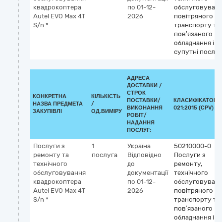
квадрокоптера
по 01-12-
обслуговуван
Autel EVO Max 4T
2026
повітряного
S/n *
транспорту та
пов’язаного
обладнання і
супутні послу
АДРЕСА
ДОСТАВКИ /
СТРОК
КОНКРЕТНА
КІЛЬКІСТЬ
ПОСТАВКИ/
КЛАСИФІКАТОР 
НАЗВА ПРЕДМЕТА
/
ВИКОНАННЯ
021:2015 (CPV)
ЗАКУПІВЛІ
ОД.ВИМІРУ
РОБІТ/
НАДАННЯ
ПОСЛУГ:
Послуги з
1
Україна
50210000-0
ремонту та
послуга
Відповідно
Послуги з
технічного
до
ремонту,
обслуговування
документації
технічного
квадрокоптера
по 01-12-
обслуговуван
Autel EVO Max 4T
2026
повітряного
S/n *
транспорту та
пов’язаного
обладнання і