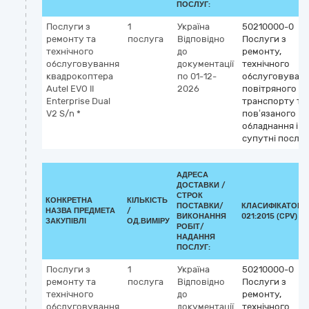
ПОСЛУГ:
Послуги з
1
Україна
50210000-0
ремонту та
послуга
Відповідно
Послуги з
технічного
до
ремонту,
обслуговування
документації
технічного
квадрокоптера
по 01-12-
обслуговуван
Autel EVO II
2026
повітряного
Enterprise Dual
транспорту та
V2 S/n *
пов’язаного
обладнання і
супутні послу
АДРЕСА
ДОСТАВКИ /
СТРОК
КОНКРЕТНА
КІЛЬКІСТЬ
ПОСТАВКИ/
КЛАСИФІКАТОР 
НАЗВА ПРЕДМЕТА
/
ВИКОНАННЯ
021:2015 (CPV)
ЗАКУПІВЛІ
ОД.ВИМІРУ
РОБІТ/
НАДАННЯ
ПОСЛУГ:
Послуги з
1
Україна
50210000-0
ремонту та
послуга
Відповідно
Послуги з
технічного
до
ремонту,
обслуговування
документації
технічного