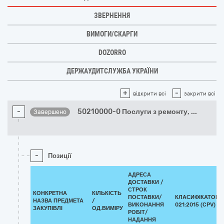
ЗВЕРНЕННЯ
ВИМОГИ/СКАРГИ
DOZORRO
ДЕРЖАУДИТСЛУЖБА УКРАЇНИ
+
-
відкрити всі
закрити всі
-
50210000-0 Послуги з ремонту,
...
Завершено
-
Позиції
АДРЕСА
ДОСТАВКИ /
СТРОК
КОНКРЕТНА
КІЛЬКІСТЬ
ПОСТАВКИ/
КЛАСИФІКАТОР 
НАЗВА ПРЕДМЕТА
/
ВИКОНАННЯ
021:2015 (CPV)
ЗАКУПІВЛІ
ОД.ВИМІРУ
РОБІТ/
НАДАННЯ