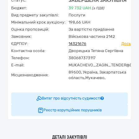
ЗАВЕРШЕНА ЗАКУПІВЛЯ
Статус:
Бюджет:
39 732
UAH
(з ПДВ)
Вид предмету закупівлі:
Послуги
Мінімальний крок аукціону:
198,66 UAH
Оцінка пропозицій:
За вартістю придбання
Замовник:
Військова частина 2142
ЄДРПОУ:
14321676
Досьє Yo
Контактна особа:
Дворецька Тетяна Сергіївна
Телефон:
380687373117
E-mail:
MUKACHEVO_ZAGIN_TENDER@DPSU
89600,
Україна
,
Закарпатська
Місцезнаходження:
область,
Мукачево,
Витяг про відсутність судимості
Реєстр корупційних порушників
ДЕТАЛІ ЗАКУПІВЛІ