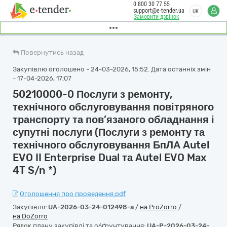
0 800 30 77 55
support@e-tender.ua
UK
Замовити дзвінок
Повернутись назад
Закупівлю оголошено - 24-03-2026, 15:52. Дата останніх змін
- 17-04-2026, 17:07
50210000-0 Послуги з ремонту,
технічного обслуговування повітряного
транспорту та пов’язаного обладнання і
супутні послуги (Послуги з ремонту та
технічного обслуговування БпЛА Autel
EVO II Enterprise Dual та Autel EVO Max
4T S/n *)
Оголошення про проведення.pdf
Закупівля:
UA-2026-03-24-012498-a
/
на ProZorro
/
на DoZorro
Рядок плану закупівлі та обґрунтування:
UA-P-2026-03-24-