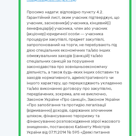
Просимо надати: відповідно пункту 4.2.
Гарантійний лист, яким учасник підтверджує, що
учасник, засновник(и) учасника, кінцевий(і)
бенефеціар(и) учасника, член або учасник
(акціонер) юридичної особи — учасника
процедури закупівлі, предмет закупівлі,
запропонований на торги, не перебувають під
дією спеціальних економічних та/або інших
обмежувальних заходів (санкцій) та/або
спеціальних санкцій за порушення
законодавства про зовнішньоекономічну
діяльність, а також будь-яких інших обставин та
заходів нормативного, адміністративного чи
іншого характеру, що перешкоджають укладенню
та/або виконанню договору про закупівлю,
передбачених, зокрема, але не виключно,
Законом України «Про санкції», Законом України
«Про запобігання та протидію легалізації
(відмиванню) доходів, одержаних злочинним
шляхом, фінансуванню тероризму та
фінансуванню розповсюдження зброї масового
знищення», постановою Кабінету Міністрів
України від 07.11.2014 № 595 «Деякі питання