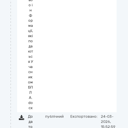
о і
н
ф
ор
ма
ції,
які
по
да
ют
ьс
я У
ча
сн
ик
ом
БП
Л
А.
do
cx
До
публічний
Експортовано:
24-03-
да
2026,
то
15:52:59