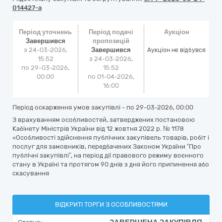
014427-a
Період уточнень
Період подачі
Аукціон
Завершився
пропозицій
з 24-03-2026,
Завершився
Аукціон не відбувся
15:52
з 24-03-2026,
по 29-03-2026,
15:52
00:00
по 01-04-2026,
16:00
Період оскарження умов закупівлі - по
29-03-2026, 00:00
З врахуванням особливостей, затверджених постановою
Кабінету Міністрів України від 12 жовтня 2022 р. № 1178
«Особливості здійснення публічних закупівель товарів, робіт і
послуг для замовників, передбачених Законом України “Про
публічні закупівлі”, на період дії правового режиму воєнного
стану в Україні та протягом 90 днів з дня його припинення або
скасування
ВІДКРИТІ ТОРГИ З ОСОБЛИВОСТЯМИ