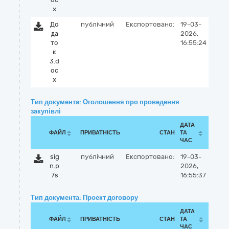
x
До
публічний
Експортовано:
19-03-
да
2026,
то
16:55:24
к
3.d
oc
x
Тип документа: Оголошення про проведення
закупівлі
ДАТА
ФАЙЛ
ПРИВАТНІСТЬ
СТАН
ТА
ЧАС
sig
публічний
Експортовано:
19-03-
n.p
2026,
7s
16:55:37
Тип документа: Проект договору
ДАТА
ФАЙЛ
ПРИВАТНІСТЬ
СТАН
ТА
ЧАС