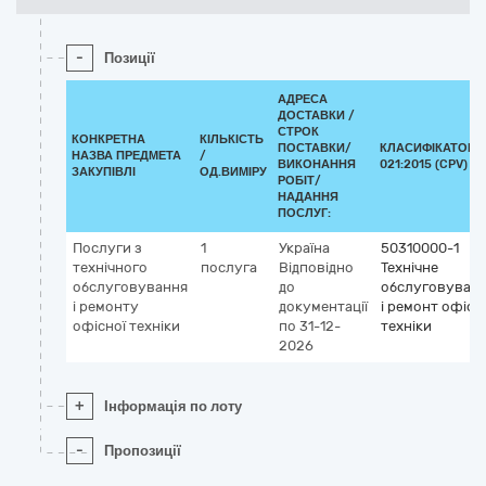
-
Позиції
АДРЕСА
ДОСТАВКИ /
СТРОК
КОНКРЕТНА
КІЛЬКІСТЬ
ПОСТАВКИ/
КЛАСИФІКАТОР 
НАЗВА ПРЕДМЕТА
/
ВИКОНАННЯ
021:2015 (CPV)
ЗАКУПІВЛІ
ОД.ВИМІРУ
РОБІТ/
НАДАННЯ
ПОСЛУГ:
Послуги з
1
Україна
50310000-1
технічного
послуга
Відповідно
Технічне
обслуговування
до
обслуговуван
і ремонту
документації
і ремонт офісн
офісної техніки
по 31-12-
техніки
2026
+
Інформація по лоту
-
Пропозиції