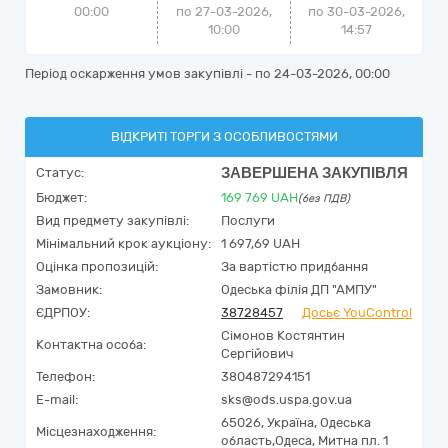
00:00
по 27-03-2026,
по
30-03-2026,
10:00
14:57
Період оскарження умов закупівлі - по
24-03-2026, 00:00
ВІДКРИТІ ТОРГИ З ОСОБЛИВОСТЯМИ
ЗАВЕРШЕНА ЗАКУПІВЛЯ
Статус:
Бюджет:
169 769
UAH
(без ПДВ)
Вид предмету закупівлі:
Послуги
Мінімальний крок аукціону:
1 697,69 UAH
Оцінка пропозицій:
За вартістю придбання
Замовник:
Одеська філія ДП "АМПУ"
ЄДРПОУ:
38728457
Досьє YouControl
Сімонов Костянтин
Контактна особа:
Сергійович
Телефон:
380487294151
E-mail:
sks@ods.uspa.gov.ua
65026,
Україна
,
Одеська
Місцезнаходження:
область,
Одеса,
Митна пл. 1