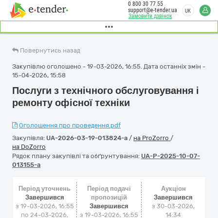
0 800 30 77 55
support@e-tender.ua
UK
Замовити дзвінок
Повернутись назад
Закупівлю оголошено - 19-03-2026, 16:55. Дата останніх змін -
15-04-2026, 15:58
Послуги з технічного обслуговування і
ремонту офісної техніки
Оголошення про проведення.pdf
Закупівля:
UA-2026-03-19-013824-a
/
на ProZorro
/
на DoZorro
Рядок плану закупівлі та обґрунтування:
UA-P-2025-10-07-
013155-a
Період уточнень
Період подачі
Аукціон
Завершився
пропозицій
Завершився
з 19-03-2026, 16:55
Завершився
з
30-03-2026,
по 24-03-2026,
з 19-03-2026, 16:55
14:34