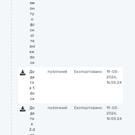
ем
он
ту
о
фі
сн
ої
те
хні
ки.
do
cx
До
публічний
Експортовано:
19-03-
да
2026,
то
16:55:24
к 1.
do
cx
До
публічний
Експортовано:
19-03-
да
2026,
то
16:55:24
к
2.d
oc