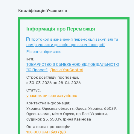
Кваліфікація Учасників
Інформація про Переможця
Протокол визначення переможця закупівлі та
намір укласти договір про закупівлю.pdf
Рішення підписано
Ім'я:
ТОВАРИСТВО З ОБМЕЖЕНОЮ ВІДПОВІДАЛЬНІСТЮ
"ІС Проєкт"
Досьє YouControl
Строк розгляду пропозиції:
з 30-03-2026 по 28-04-2026
Статус:
учасник виграв закупівлю
Контактна інформація:
Україна
,
Одеська область
,
Одеса,
Україна, 65039,
Одеська обл., місто Одеса, пр.Лесі Українки,
будинок 25
,
65039
,
Ірина Казінова
Остаточна пропозиція:
108 800
UAH,
без ПДВ