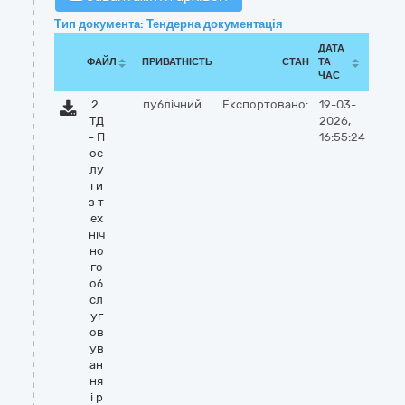
Тип документа: Тендерна документація
ДАТА
ФАЙЛ
ПРИВАТНІСТЬ
СТАН
ТА
ЧАС
2.
публічний
Експортовано:
19-03-
ТД
2026,
- П
16:55:24
ос
лу
ги
з т
ех
ніч
но
го
об
сл
уг
ов
ув
ан
ня
і р