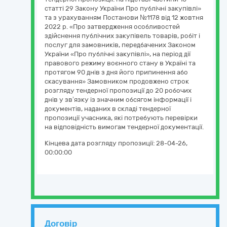
статті 29 Закону України Про публічні закупівлі»
та з урахуванням Постанови №1178 від 12 жовтня
2022 р. «Про затвердження особливостей
здійснення публічних закупівель товарів, робіт і
послуг для замовників, передбачених Законом
України «Про публічні закупівлі», на період дії
правового режиму воєнного стану в Україні та
протягом 90 днів з дня його припинення або
скасування» Замовником продовжено строк
розгляду тендерної пропозиції до 20 робочих
днів у зв’язку із значним обсягом інформації і
документів, наданих в складі тендерної
пропозиції учасника, які потребують перевірки
на відповідність вимогам тендерної документації.
Кінцева дата розгляду пропозиції:
28-04-26,
00:00:00
Договір