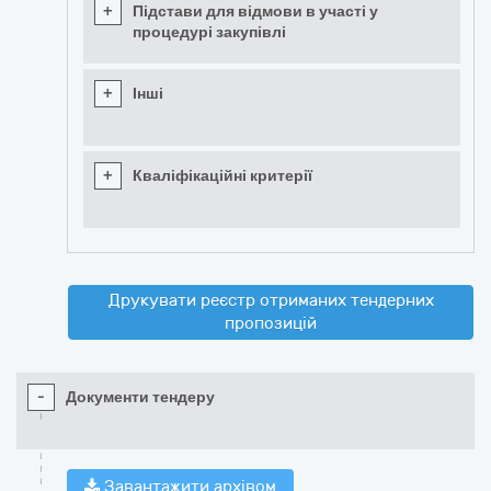
+
Підстави для відмови в участі у
процедурі закупівлі
+
Інші
+
Кваліфікаційні критерії
Друкувати реєстр отриманих тендерних
пропозицій
-
Документи тендеру
Завантажити архівом