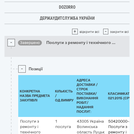
DOZORRO
ДЕРЖАУДИТСЛУЖБА УКРАЇНИ
+
-
відкрити всі
закрити всі
-
Послуги з ремонту і технічного
...
Завершено
-
Позиції
АДРЕСА
ДОСТАВКИ /
СТРОК
КОНКРЕТНА
КІЛЬКІСТЬ
ПОСТАВКИ/
КЛАСИФІКАТОР
НАЗВА ПРЕДМЕТА
/
ВИКОНАННЯ
021:2015 (CPV)
ЗАКУПІВЛІ
ОД.ВИМІРУ
РОБІТ/
НАДАННЯ
ПОСЛУГ:
Послуги з
1
43005
Україна
50420000-5
ремонту і
послуга
Волинська
Послуги з
технічного
область
Луцьк
ремонту і