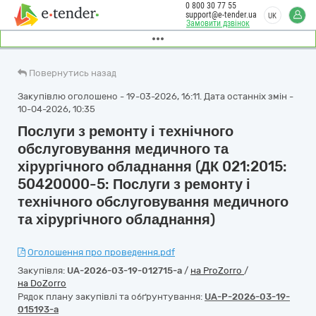
0 800 30 77 55
support@e-tender.ua
UK
Замовити дзвінок
Повернутись назад
Закупівлю оголошено - 19-03-2026, 16:11. Дата останніх змін -
10-04-2026, 10:35
Послуги з ремонту і технічного
обслуговування медичного та
хірургічного обладнання (ДК 021:2015:
50420000-5: Послуги з ремонту і
технічного обслуговування медичного
та хірургічного обладнання)
Оголошення про проведення.pdf
Закупівля:
UA-2026-03-19-012715-a
/
на ProZorro
/
на DoZorro
Рядок плану закупівлі та обґрунтування:
UA-P-2026-03-19-
015193-a