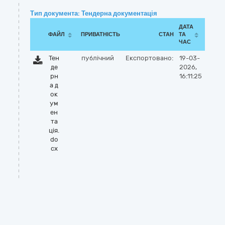
Тип документа: Тендерна документація
ДАТА
ФАЙЛ
ПРИВАТНІСТЬ
СТАН
ТА
ЧАС
Тен
публічний
Експортовано:
19-03-
де
2026,
рн
16:11:25
а д
ок
ум
ен
та
ція.
do
cx