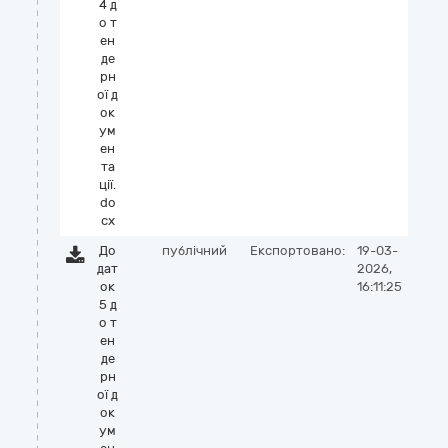
4 д
о т
ен
де
рн
ої д
ок
ум
ен
та
ції.
do
cx
До
публічний
Експортовано:
19-03-
дат
2026,
ок
16:11:25
5 д
о т
ен
де
рн
ої д
ок
ум