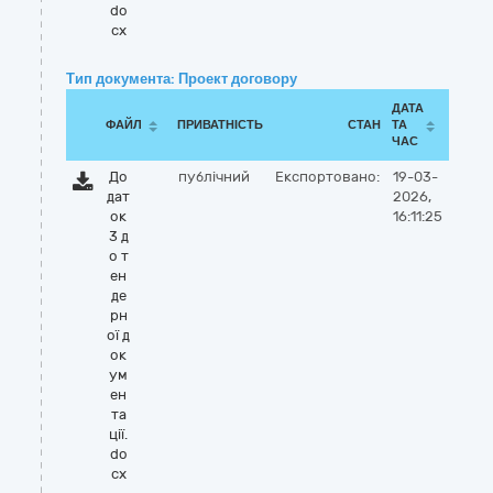
do
cx
Тип документа: Проект договору
ДАТА
ФАЙЛ
ПРИВАТНІСТЬ
СТАН
ТА
ЧАС
До
публічний
Експортовано:
19-03-
дат
2026,
ок
16:11:25
3 д
о т
ен
де
рн
ої д
ок
ум
ен
та
ції.
do
cx