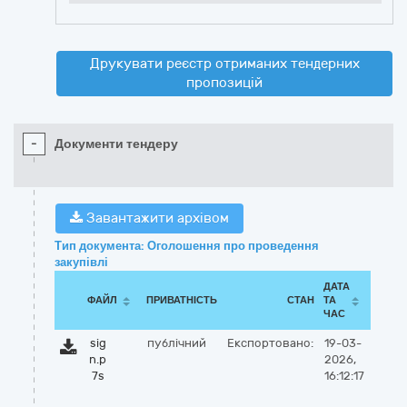
Друкувати реєстр отриманих тендерних
пропозицій
-
Документи тендеру
Завантажити архівом
Тип документа: Оголошення про проведення
закупівлі
ДАТА
ФАЙЛ
ПРИВАТНІСТЬ
СТАН
ТА
ЧАС
sig
публічний
Експортовано:
19-03-
n.p
2026,
7s
16:12:17