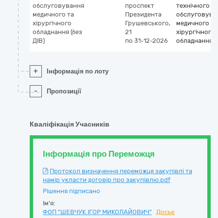
обслуговування
проспект
технічного
медичного та
Президента
обслуговува
хірургічного
Грушевського,
медичного та
обладнання (без
21
хірургічного
ДІВ)
по 31-12-2026
обладнання
+
Інформація по лоту
-
Пропозиції
Кваліфікація Учасників
Інформація про Переможця
Протокол визначення переможця закупівлі та
намір укласти договір про закупівлю.pdf
Рішення підписано
Ім'я:
ФОП "ШЕВЧУК ІГОР МИКОЛАЙОВИЧ"
Досьє