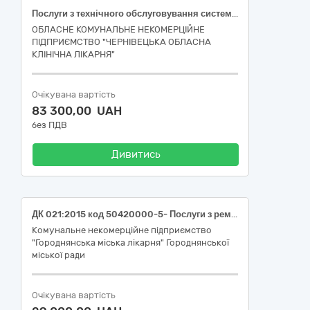
Послуги з технічного обслуговування системи охолодження МРТ SIEMENS MAGNETOM SOLA (зг. СЗ ВХ№434 завідувача відділення рентгенології)
ОБЛАСНЕ КОМУНАЛЬНЕ НЕКОМЕРЦІЙНЕ
ПІДПРИЄМСТВО "ЧЕРНІВЕЦЬКА ОБЛАСНА
КЛІНІЧНА ЛІКАРНЯ"
Очікувана вартість
83 300,00 UAH
без ПДВ
Дивитись
ДК 021:2015 код 50420000-5- Послуги з ремонту і технічного обслуговування медичного та хірургічного обладнання (Поточний ремонт медичного та хірургічного обладнання)
Комунальне некомерційне підприємство
"Городнянська міська лікарня" Городнянської
міської ради
Очікувана вартість