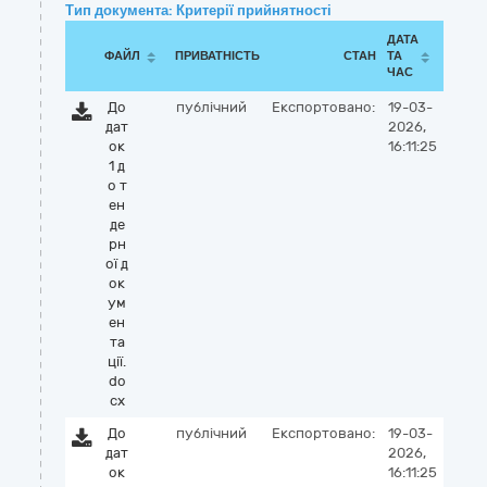
Тип документа: Критерії прийнятності
ДАТА
ФАЙЛ
ПРИВАТНІСТЬ
СТАН
ТА
ЧАС
До
публічний
Експортовано:
19-03-
дат
2026,
ок
16:11:25
1 д
о т
ен
де
рн
ої д
ок
ум
ен
та
ції.
do
cx
До
публічний
Експортовано:
19-03-
дат
2026,
ок
16:11:25