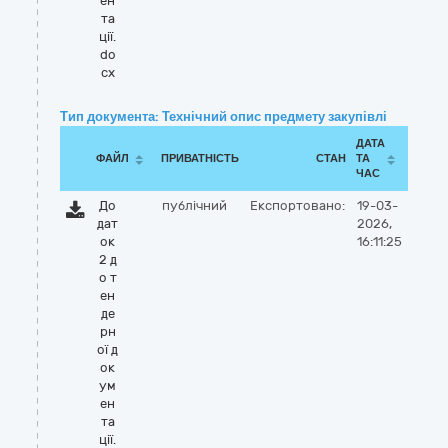
ен
та
ції.
do
cx
Тип документа: Технічний опис предмету закупівлі
ДАТА
ФАЙЛ
ПРИВАТНІСТЬ
СТАН
ТА
ЧАС
До
публічний
Експортовано:
19-03-
дат
2026,
ок
16:11:25
2 д
о т
ен
де
рн
ої д
ок
ум
ен
та
ції.