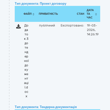
Тип документа: Проект договору
ДАТА
ФАЙЛ
ПРИВАТНІСТЬ
СТАН
ТА
ЧАС
До
публічний
Експортовано:
19-03-
да
2026,
то
14:26:19
к 3
до
те
нд
ер
ної
до
ку
ме
нт
аці
ї.d
oc
x
Тип документа: Тендерна документація