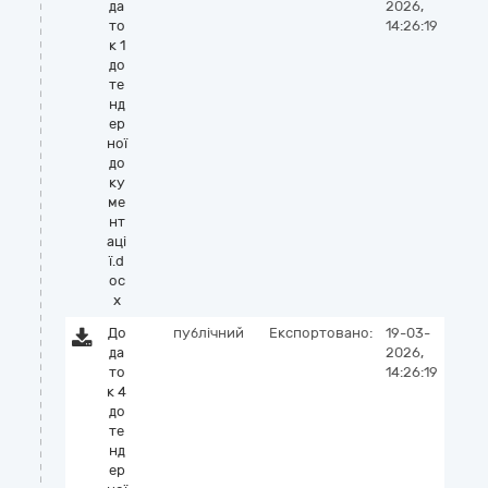
да
2026,
то
14:26:19
к 1
до
те
нд
ер
ної
до
ку
ме
нт
аці
ї.d
oc
x
До
публічний
Експортовано:
19-03-
да
2026,
то
14:26:19
к 4
до
те
нд
ер