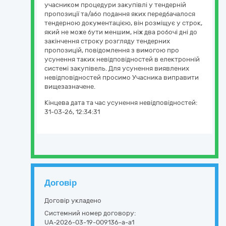
учасником процедури закупівлі у тендерній
пропозиції та/або подання яких передбачалося
тендерною документацією, він розміщує у строк,
який не може бути меншим, ніж два робочі дні до
закінчення строку розгляду тендерних
пропозицій, повідомлення з вимогою про
усунення таких невідповідностей в електронній
системі закупівель. Для усунення виявлених
невідповідностей просимо Учасника виправити
вищезазначене.
Кінцева дата та час усунення невідповідностей:
31-03-26, 12:34:31
Договір
Договір укладено
Системний номер договору:
UA-2026-03-19-009136-a-a1