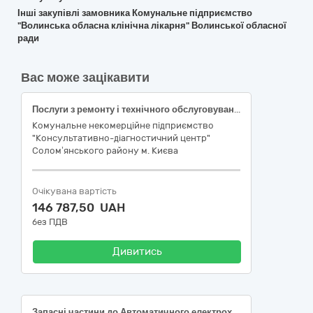
Інші закупівлі замовника Комунальне підприємство
"Волинська обласна клінічна лікарня" Волинської обласної
ради
Вас може зацікавити
Послуги з ремонту і технічного обслуговування медичного та хірургічного обладнання (Лот 1: Послуги з технічного обслуговування систем рентгенівських діагностичних Calipso F та Opera RT 20; Лот 2: Послуги з технічного обслуговування рентген системи Moviplan iC)
Комунальне некомерційне підприємство
"Консультативно-діагностичний центр"
Солом’янського району м. Києва
Очікувана вартість
146 787,50 UAH
без ПДВ
Дивитись
Запасні частини до Автоматичного електрохемілюмінесцентного аналізатора Сobas e411: Детекторний блок код ДК 021:2015 – 38430000-8 — Детектори та аналізатори