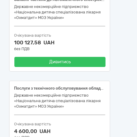
Державне некомерційне підприємство
«Національна дитяча спеціалізована лікарня
«Охматдит» МОЗ України»
Очікувана вартість
100 127,58 UAH
без ПДВ
Дивитись
Послуги з технічного обслуговування обладнання Українського Референс-центру з клінічної лабораторної діагностики та метрології (Автоматичного електрохемілюмінесцентного аналізатора Сobas e411 rack (1058-04)) код ДК:021:2015: 50420000-5 – Послуги з ремонту і технічного обслуговування медичного та хірургічного обладнання
Державне некомерційне підприємство
«Національна дитяча спеціалізована лікарня
«Охматдит» МОЗ України»
Очікувана вартість
4 600,00 UAH