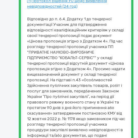
Протокол рішення УО щодо виявлення
невідповідностей (24 год)
Відповідно до п. 6.4. Додатку 1 до тендерної
документації Учасник для підтвердження
відповідності кваліфікаційним критеріям у складі
своєї тендерної пропозиції подає документ
«Цінова пропозиція згідно з Додатком 4». Під час
розгляду тендерної пропозиції учасника ПП
"ПРИВАТНЕ НАУКОВО-ВИРОБНИЧЕ
ПІДПРИЄМСТВО "КОБАЛЬТ-СЕРВІС"" у складі
тендерної пропозиції відсутній документ «Цінова
пропозиція згідно з Додатком 4». Просимо надати
вищезазначений документ у складі тендерної
пропозиції. На підставі п.43 «Особливостей
Здійснення публічних закупівель товарів, робіт і
послуг для замовників, передбачених Законом
України “Про публічні закупівлі”, на період дії
правового режиму воєнного стану в Україні та
протягом 90 днів з дня його припинення або
скасування» затвердженим постановою КМУ від
12 жовтня 2022 р. № 1178 якщо замовником під час
розгляду тендерної пропозиції учасника
процедури закупівлі виявлено невідповідності в
інформації та/або документах, що подані