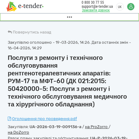
0 800 30 77 55
support@e-tender.ua
UK
Замовити дзвінок
Повернутись назад
Закупівлю оголошено - 19-03-2026, 14:26. Дата останніх змін -
16-04-2026, 14:29
Послуги з ремонту і технічного
обслуговування
рентгенотерапевтичних апаратів:
РУМ-17 та МФТ-60 (ДК 021:2015:
50420000-5: Послуги з ремонту і
технічного обслуговування медичного
та хірургічного обладнання)
Оголошення про проведення.pdf
Закупівля:
UA-2026-03-19-009136-a
/
на ProZorro
/
на DoZorro
Рядок плану закупівлі та обґрунтування:
UA-P-2026-03-19-