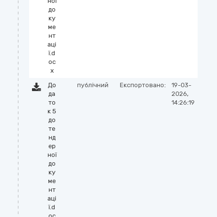
ної
до
ку
ме
нт
аці
ї.d
oc
x
До
публічний
Експортовано:
19-03-
да
2026,
то
14:26:19
к 5
до
те
нд
ер
ної
до
ку
ме
нт
аці
ї.d
oc