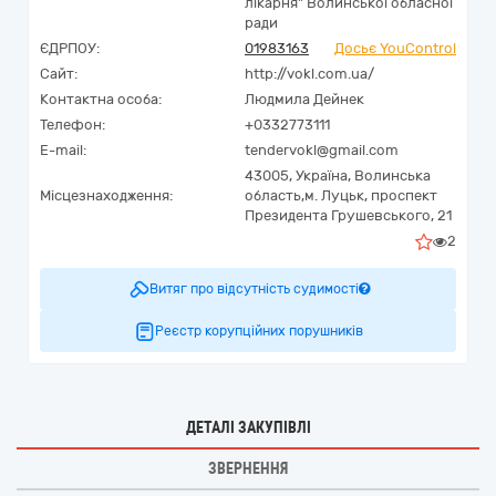
лікарня" Волинської обласної
ради
ЄДРПОУ:
01983163
Досьє YouControl
Сайт:
http://vokl.com.ua/
Контактна особа:
Людмила Дейнек
Телефон:
+0332773111
E-mail:
tendervokl@gmail.com
43005,
Україна
,
Волинська
Місцезнаходження:
область,
м. Луцьк,
проспект
Президента Грушевського, 21
2
Витяг про відсутність судимості
Реєстр корупційних порушників
ДЕТАЛІ ЗАКУПІВЛІ
ЗВЕРНЕННЯ