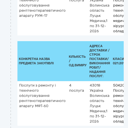
технічного
послуга
Україна
Послуги
обслуговування
Волинська
ремонту
рентгенотерапевтичного
область
технічн
апарату РУМ-17
Луцьк
обслуг
Медична,1
медично
по 31-12-
хірургі
2026
обладн
АДРЕСА
ДОСТАВКИ /
СТРОК
КІЛЬКІСТЬ
КОНКРЕТНА НАЗВА
ПОСТАВКИ/
КЛАСИФІ
/
ПРЕДМЕТА ЗАКУПІВЛІ
ВИКОНАННЯ
021:2015 
ОД.ВИМІРУ
РОБІТ/
НАДАННЯ
ПОСЛУГ:
Послуги з ремонту і
4
43018
504200
технічного
послуга
Україна
Послуги
обслуговування
Волинська
ремонту
рентгенотерапевтичного
область
технічн
апарату МФТ-60
Луцьк
обслуг
Медична,1
медично
по 31-12-
хірургі
2026
обладн