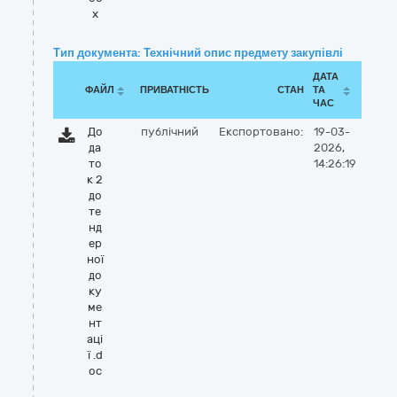
x
Тип документа: Технічний опис предмету закупівлі
ДАТА
ФАЙЛ
ПРИВАТНІСТЬ
СТАН
ТА
ЧАС
До
публічний
Експортовано:
19-03-
да
2026,
то
14:26:19
к 2
до
те
нд
ер
ної
до
ку
ме
нт
аці
ї .d
oc