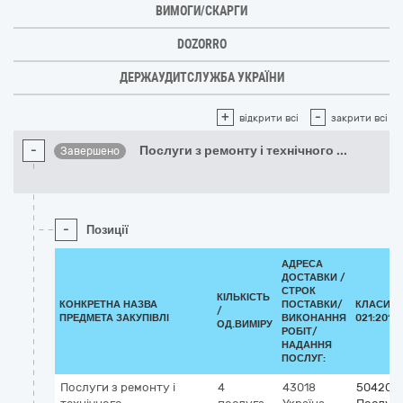
ВИМОГИ/СКАРГИ
DOZORRO
ДЕРЖАУДИТСЛУЖБА УКРАЇНИ
+
-
відкрити всі
закрити всі
-
Послуги з ремонту і технічного
...
Завершено
-
Позиції
АДРЕСА
ДОСТАВКИ /
СТРОК
КІЛЬКІСТЬ
КОНКРЕТНА НАЗВА
ПОСТАВКИ/
КЛАСИФІ
/
ПРЕДМЕТА ЗАКУПІВЛІ
ВИКОНАННЯ
021:2015 
ОД.ВИМІРУ
РОБІТ/
НАДАННЯ
ПОСЛУГ:
Послуги з ремонту і
4
43018
504200