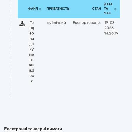
ДАТА
ФАЙЛ
ПРИВАТНІСТЬ
СТАН
ТА
ЧАС
Те
публічний
Експортовано:
19-03-
нд
2026,
ер
14:26:19
на
до
ку
ме
нт
аці
я.d
oc
x
Електронні тендерні вимоги