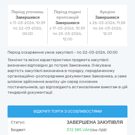
Період уточнень
Період подачі
Аукціон
Завершився
пропозицій
Завершився
з 17-03-2026, 10:39
Завершився
з
26-03-2026, 11:38
по 22-03-2026,
з 17-03-2026, 10:39
по
26-03-2026,
00:00
по 25-03-2026,
12:01
12:00
Період оскарження умов закупівлі - по
22-03-2026, 00:00
Технічні та якісні характеристики предмета закупівлі
визначені відповідно до потреб Замовника. Очікувана
вартість закупівлі визначена в порядку, передбаченому
організаційно-розпорядчими документами Замовника, а саме
шляхом здійснення аналізу цін серед основних
постачальників, що відповідають встановленим вимогам в цій
тендерній документації.
ВІДКРИТІ ТОРГИ З ОСОБЛИВОСТЯМИ
ЗАВЕРШЕНА ЗАКУПІВЛЯ
Статус:
Бюджет:
372 385
UAH
(без ПДВ)