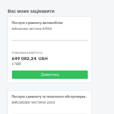
Вас може зацікавити
Послуги з ремонту автомобілів
військова частина А1356
Очікувана вартість
649 082,24 UAH
з ПДВ
Дивитись
Послуга з ремонту та технічного обслуговування транспортного засобу з використанням запасних частин та матеріалів виконавця (поточний ремонт FIAT DUKATO 15 LADVOGN, шасі ZFA24400007491708) за кодом ДК 021:2015 50110000-9 (послуги з ремонту і технічного обслуговування мототранспортних засобів і супутнього обладнання)
ВІЙСЬКОВА ЧАСТИНА 2253