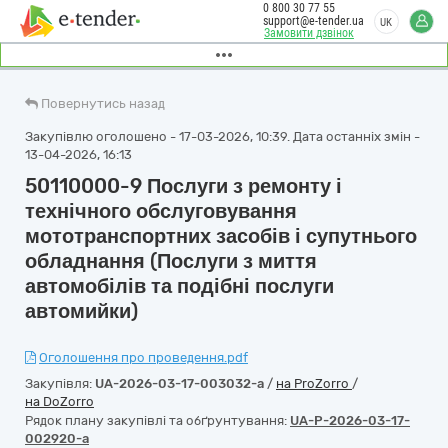
0 800 30 77 55
support@e-tender.ua
UK
Замовити дзвінок
Повернутись назад
Закупівлю оголошено - 17-03-2026, 10:39. Дата останніх змін -
13-04-2026, 16:13
50110000-9 Послуги з ремонту і
технічного обслуговування
мототранспортних засобів і супутнього
обладнання (Послуги з миття
автомобілів та подібні послуги
автомийки)
Оголошення про проведення.pdf
Закупівля:
UA-2026-03-17-003032-a
/
на ProZorro
/
на DoZorro
Рядок плану закупівлі та обґрунтування:
UA-P-2026-03-17-
002920-a