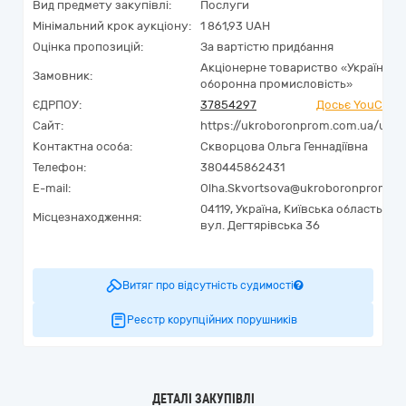
Вид предмету закупівлі:
Послуги
Мінімальний крок аукціону:
1 861,93 UAH
Оцінка пропозицій:
За вартістю придбання
Акціонерне товариство «Українськ
Замовник:
оборонна промисловість»
ЄДРПОУ:
37854297
Досьє YouContr
Сайт:
https://ukroboronprom.com.ua/uk/
Контактна особа:
Скворцова Ольга Геннадіївна
Телефон:
380445862431
E-mail:
Olha.Skvortsova@ukroboronprom.c
04119,
Україна
,
Київська область,
Киї
Місцезнаходження:
вул. Дегтярівська 36
Витяг про відсутність судимості
Реєстр корупційних порушників
ДЕТАЛІ ЗАКУПІВЛІ