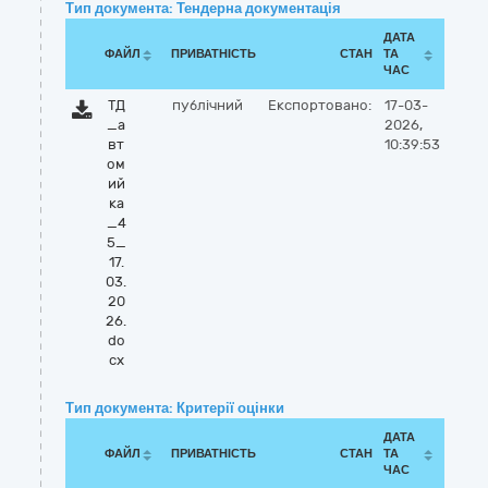
Тип документа: Тендерна документація
ДАТА
ФАЙЛ
ПРИВАТНІСТЬ
СТАН
ТА
ЧАС
ТД
публічний
Експортовано:
17-03-
_а
2026,
вт
10:39:53
ом
ий
ка
_4
5_
17.
03.
20
26.
do
cx
Тип документа: Критерії оцінки
ДАТА
ФАЙЛ
ПРИВАТНІСТЬ
СТАН
ТА
ЧАС