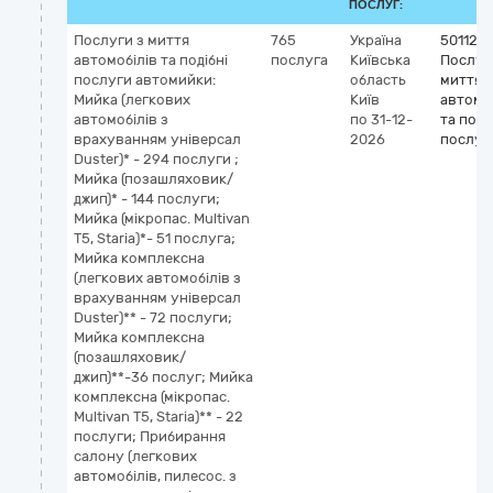
ПОСЛУГ:
Послуги з миття
765
Україна
501123
автомобілів та подібні
послуга
Київська
Послуг
послуги автомийки:
область
миття
Мийка (легкових
Київ
автомо
автомобілів з
по 31-12-
та поді
врахуванням універсал
2026
послуг
Duster)* - 294 послуги ;
Мийка (позашляховик/
джип)* - 144 послуги;
Мийка (мікропас. Multivan
Т5, Staria)*- 51 послуга;
Мийка комплексна
(легкових автомобілів з
врахуванням універсал
Duster)** - 72 послуги;
Мийка комплексна
(позашляховик/
джип)**-36 послуг; Мийка
комплексна (мікропас.
Multivan Т5, Staria)** - 22
послуги; Прибирання
салону (легкових
автомобілів, пилесос. з