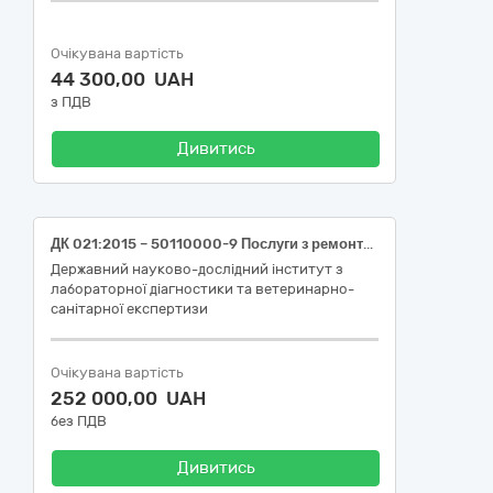
Очікувана вартість
44 300,00 UAH
з ПДВ
Дивитись
ДК 021:2015 – 50110000-9 Послуги з ремонту і технічного обслуговування мототранспортних засобів і супутнього обладнання (Технічне обслуговування автотранспортних засобів)
Державний науково-дослідний інститут з
лабораторної діагностики та ветеринарно-
санітарної експертизи
Очікувана вартість
252 000,00 UAH
без ПДВ
Дивитись