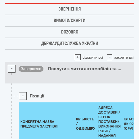
ЗВЕРНЕННЯ
ВИМОГИ/СКАРГИ
DOZORRO
ДЕРЖАУДИТСЛУЖБА УКРАЇНИ
+
-
відкрити всі
закрити всі
-
Послуги з миття автомобілів та
...
Завершено
-
Позиції
АДРЕСА
ДОСТАВКИ /
СТРОК
КІЛЬКІСТЬ
КЛАСИФ
КОНКРЕТНА НАЗВА
ПОСТАВКИ/
/
ДК 021:2
ПРЕДМЕТА ЗАКУПІВЛІ
ВИКОНАННЯ
ОД.ВИМІРУ
(CPV)
РОБІТ/
НАДАННЯ