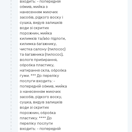
входить: - попередній
обмив, мийка з
нанесенням миючих
засобів, рідкого воску і
сушка, видув залишків
води зі скритих
порожнин, мийка
килимків та/або підлоги,
килимка багажнику,
чистка салону (пилосос)
та багажника (пилосос),
вологе прибирання,
обробка пластику,
натирання скла, обробка
гуми. *** До переліку
послуги входить: -
попередній обмив, мийка
з нанесенням миючих
засобів, рідкого воску,
сушка, видув залишків
води зі скритих
порожнин, обробка
пластику. **** До
переліку послуги
входить: - попередній