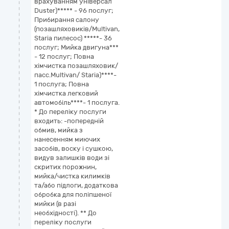
врахуванням універсал
Duster)***** - 96 послуг;
Прибирання салону
(позашляховиків/Multivan,
Staria пилесос) *****- 36
послуг; Мийка двигуна***
- 12 послуг; Повна
хімчистка позашляховик/
пасс.Multivan/ Staria)****-
1 послуга; Повна
хімчистка легковий
автомобіль****- 1 послуга.
* До переліку послуги
входить: -попередній
обмив, мийка з
нанесенням миючих
засобів, воску і сушкою,
видув залишків води зі
скритих порожнин,
мийка/чистка килимків
та/або підлоги, додаткова
обробка для поліпшеної
мийки (в разі
необхідності). ** До
переліку послуги