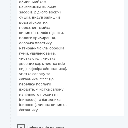
обмив, мийка з
нанесенням миючих
засобів, рідкого воску і
сушка, видув залишків
води зі скритих
порожнин, мийка
килимків та/або підлоги,
вологе прибирання,
обробка пластику,
натирання скла, обробка
гуми, ущільнювачів,
чистка стелі, чистка
дверних карт, чистка всіх
сидінь (шкіра або тканина),
чистка салону та
багажника. ***** До
переліку послуги
входить: -чистка салону
напільного покриття
(пилосос) та багажника
(пилосос), чистка килимка
багажнику
+
Інформація по лоту