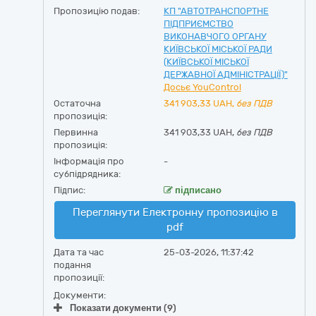
Пропозицію подав:
КП "АВТОТРАНСПОРТНЕ
ПІДПРИЄМСТВО
ВИКОНАВЧОГО ОРГАНУ
КИЇВСЬКОЇ МІСЬКОЇ РАДИ
(КИЇВСЬКОЇ МІСЬКОЇ
ДЕРЖАВНОЇ АДМІНІСТРАЦІЇ)"
Досьє YouControl
Остаточна
341 903,33
UAH,
без ПДВ
пропозиція:
Первинна
341 903,33 UAH,
без ПДВ
пропозиція:
Інформація про
-
субпідрядника:
Підпис:
підписано
Переглянути Електронну пропозицію в
pdf
Дата та час
25-03-2026, 11:37:42
подання
пропозиції:
Документи:
Показати документи (9)