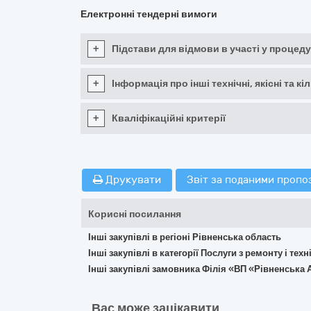
Електронні тендерні вимоги
+
Підстави для відмови в участі у процеду
+
Інформація про інші технічні, якісні та 
+
Кваліфікаційні критерії
Друкувати
Звіт за поданими пропо
Корисні посилання
Інші закупівлі в регіоні Рівненська область
Інші закупівлі в категорії Послуги з ремонту і те
Інші закупівлі замовника Філія «ВП «Рівненськ
Вас може зацікавити