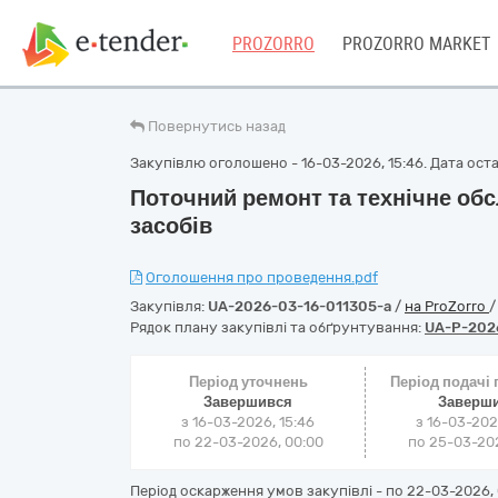
PROZORRO
PROZORRO MARKET
Повернутись назад
Закупівлю оголошено - 16-03-2026, 15:46. Дата остан
Поточний ремонт та технічне об
засобів
Оголошення про проведення.pdf
Закупівля:
UA-2026-03-16-011305-a
/
на ProZorro
Рядок плану закупівлі та обґрунтування:
UA-P-202
Період уточнень
Період подачі
Завершився
Заверш
з 16-03-2026, 15:46
з 16-03-202
по 22-03-2026, 00:00
по 25-03-202
Період оскарження умов закупівлі - по
22-03-2026, 