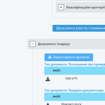
+
Кваліфікаційні критерії
Друкувати реєстр отримани
-
Документи тендеру
Завантажити архівом
Тип документа: Оголошення про провед
ФАЙЛ
sign.p7s
Тип документа: Тендерна документація
ФАЙЛ
Відкриті.docx