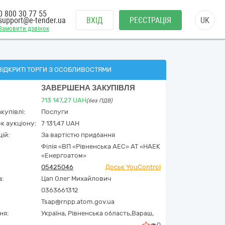
0 800 30 77 55
support@e-tender.ua
ВХІД
РЕЄСТРАЦІЯ
UK
Замовити дзвінок
ВІДКРИТІ ТОРГИ З ОСОБЛИВОСТЯМИ
ЗАВЕРШЕНА ЗАКУПІВЛЯ
713 147,27
UAH
(без ПДВ)
купівлі:
Послуги
к аукціону:
7 131,47 UAH
ій:
За вартістю придбання
Філія «ВП «Рівненська АЕС» АТ «НАЕК
«Енергоатом»
05425046
Досьє YouControl
а:
Цап Олег Михайлович
0363661312
Tsap@rnpp.atom.gov.ua
ня:
Україна
,
Рівненська область,
Вараш,
0