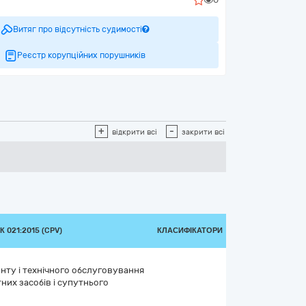
Витяг про відсутність судимості
Реєстр корупційних порушників
+
-
відкрити всі
закрити всі
 021:2015 (CPV)
КЛАСИФІКАТОРИ
нту і технічного обслуговування
их засобів і супутнього