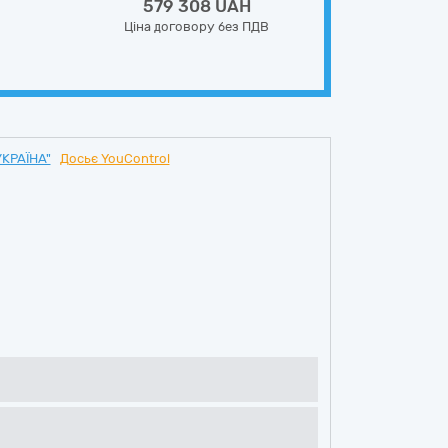
579 308 UAH
Ціна договору без ПДВ
КРАЇНА"
Досьє YouControl