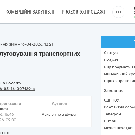
КОМЕРЦІЙНІ ЗАКУПІВЛІ
PROZORRO.ПРОДАЖІ
ніх змін - 16-04-2026, 12:21
слуговування транспортних
Статус:
Бюджет:
Вид предмету за
Мінімальний кро
Оцінка пропозиц
/
на DoZorro
6-03-16-007129-a
Замовник:
ЄДРПОУ:
 пропозицій
Аукціон
Контактна особ
ився
Телефон:
6, 15:46
Аукціон не відбувся
6, 09:00
E-mail:
Місцезнаходжен
00:00