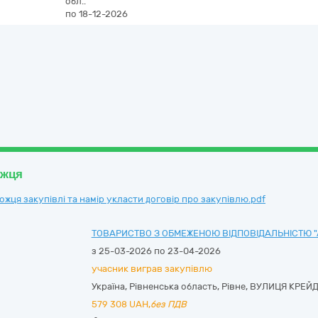
обл..
по 18-12-2026
ожця
ця закупівлі та намір укласти договір про закупівлю.pdf
ТОВАРИСТВО З ОБМЕЖЕНОЮ ВІДПОВІДАЛЬНІСТЮ "
з 25-03-2026 по 23-04-2026
учасник виграв закупівлю
Україна
,
Рівненська область
,
Рівне,
ВУЛИЦЯ КРЕЙД
579 308
UAH,
без ПДВ