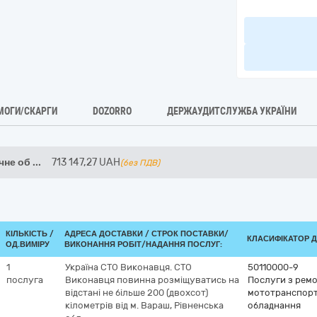
МОГИ/СКАРГИ
DOZORRO
ДЕРЖАУДИТСЛУЖБА УКРАЇНИ
чне об
...
713 147,27
UAH
(без ПДВ)
КІЛЬКІСТЬ /
АДРЕСА ДОСТАВКИ /
СТРОК ПОСТАВКИ/
КЛАСИФІКАТОР ДК
ОД.ВИМІРУ
ВИКОНАННЯ РОБІТ/НАДАННЯ ПОСЛУГ:
1
Україна
СТО Виконавця. СТО
50110000-9
послуга
Виконавця повинна розміщуватись на
Послуги з ремо
відстані не більше 200 (двохсот)
мототранспортн
кілометрів від м. Вараш, Рівненська
обладнання