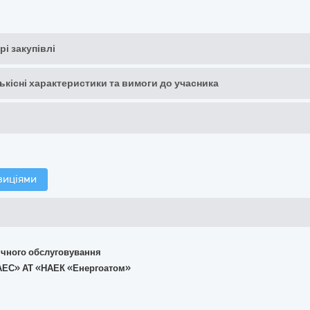
рі закупівлі
кількісні характеристики та вимоги до учасника
зиціями
хнічного обслуговування
а АЕС» АТ «НАЕК «Енергоатом»