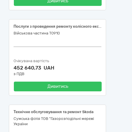
Дивитись
Послуги з проведення ремонту колісного екскаватора JCB JS175W-T2
Військова частина Т0910
Очікувана вартість
452 640,73 UAH
з ПДВ
Дивитись
Технічне обслуговування та ремонт Skoda
Сумська філія ТОВ "Газорозподільні мережі
України