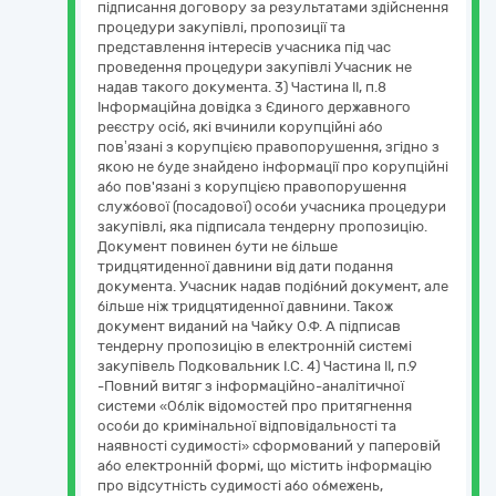
підписання договору за результатами здійснення
процедури закупівлі, пропозиції та
представлення інтересів учасника під час
проведення процедури закупівлі Учасник не
надав такого документа. 3) Частина ІІ, п.8
Інформаційна довідка з Єдиного державного
реєстру осіб, які вчинили корупційні або
пов’язані з корупцією правопорушення, згідно з
якою не буде знайдено інформації про корупційні
або пов'язані з корупцією правопорушення
службової (посадової) особи учасника процедури
закупівлі, яка підписала тендерну пропозицію.
Документ повинен бути не більше
тридцятиденної давнини від дати подання
документа. Учасник надав подібний документ, але
більше ніж тридцятиденної давнини. Також
документ виданий на Чайку О.Ф. А підписав
тендерну пропозицію в електронній системі
закупівель Подковальник І.С. 4) Частина ІІ, п.9
-Повний витяг з інформаційно-аналітичної
системи «Облік відомостей про притягнення
особи до кримінальної відповідальності та
наявності судимості» сформований у паперовій
або електронній формі, що містить інформацію
про відсутність судимості або обмежень,