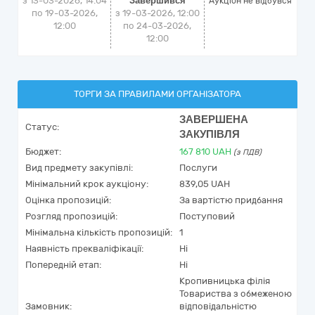
з 13-03-2026, 14:04
Завершився
Аукціон не відбувся
по 19-03-2026,
з 19-03-2026, 12:00
12:00
по 24-03-2026,
12:00
ТОРГИ ЗА ПРАВИЛАМИ ОРГАНІЗАТОРА
ЗАВЕРШЕНА
Статус:
ЗАКУПІВЛЯ
Бюджет:
167 810
UAH
(з ПДВ)
Вид предмету закупівлі:
Послуги
Мінімальний крок аукціону:
839,05 UAH
Оцінка пропозицій:
За вартістю придбання
Розгляд пропозицій:
Поступовий
Мінімальна кількість пропозицій:
1
Наявність прекваліфікації:
Ні
Попередній етап:
Ні
Кропивницька філія
Товариства з обмеженою
Замовник:
відповідальністю