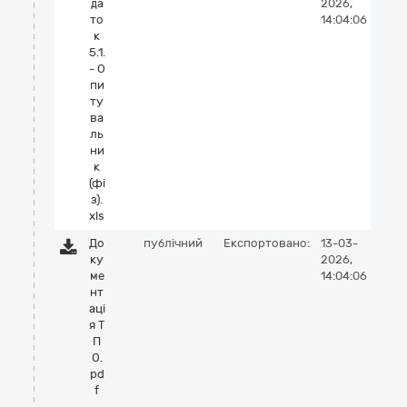
да
2026,
то
14:04:06
к
5.1.
- О
пи
ту
ва
ль
ни
к
(фі
з).
xls
До
публічний
Експортовано:
13-03-
ку
2026,
ме
14:04:06
нт
аці
я Т
П
О.
pd
f