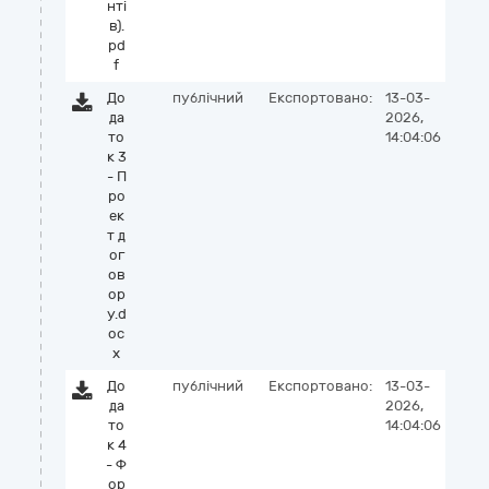
нті
в).
pd
f
До
публічний
Експортовано:
13-03-
да
2026,
то
14:04:06
к 3
- П
ро
ек
т д
ог
ов
ор
у.d
oc
x
До
публічний
Експортовано:
13-03-
да
2026,
то
14:04:06
к 4
- Ф
ор