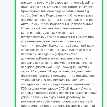
виходу на роботу або завершення мобілізації та
призначено з 20.10.2025 директором Чайку О.Ф.
Враховуючи вищевикладене, увільнений від
своїх обов’язків Подковальник І.С. не має права
підпису та представляти інтереси ТОВ «Інтеграл-
Авто Плюс». У разі поновлення Подковальника
І.С. на посаді, учасник закупівлі повинен
долучити відповідні документи, що
підтверджують його повноваження. Вимога про
усунення невідповідностей: Згідно вимог
частини 1 розділу ІІІ документації закупівлі, що є
додатком до оголошення закупівлі, та згідно з
переліком, наведеним у Додатку 2 до
документації вимагається надання певного
переліку документів. Для усунення зазначеної
невідповідності Учаснику необхідно надати у
строк 24 години: 1) Надати довідку в довільній
формі про наявність обладнання та матеріально-
технічної бази, в якій вказати на наявність
обладнання для випробування на герметичність
ГБО та фактичну адресу СТО. 2) Надати Лист в
довільній формі в якому необхідно вказати особу
уповноважену на підписання договору за
результатами здійснення процедури закупівлі,
пропозиції та представлення інтересів учасника