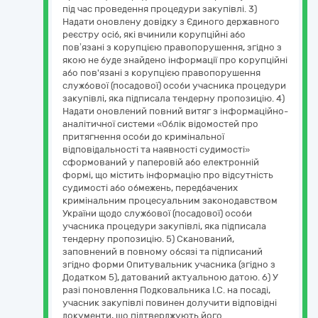
під час проведення процедури закупівлі. 3)
Надати оновлену довідку з Єдиного державного
реєстру осіб, які вчинили корупційні або
пов’язані з корупцією правопорушення, згідно з
якою не буде знайдено інформації про корупційні
або пов'язані з корупцією правопорушення
службової (посадової) особи учасника процедури
закупівлі, яка підписала тендерну пропозицію. 4)
Надати оновлений повний витяг з інформаційно-
аналітичної системи «Облік відомостей про
притягнення особи до кримінальної
відповідальності та наявності судимості»
сформований у паперовій або електронній
формі, що містить інформацію про відсутність
судимості або обмежень, передбачених
кримінальним процесуальним законодавством
України щодо службової (посадової) особи
учасника процедури закупівлі, яка підписала
тендерну пропозицію. 5) Сканований,
заповнений в повному обсязі та підписаний
згідно форми Опитувальник учасника (згідно з
Додатком 5), датований актуальною датою. 6) У
разі поновлення Подковальника І.С. на посаді,
учасник закупівлі повинен долучити відповідні
документи, що підтверджують його