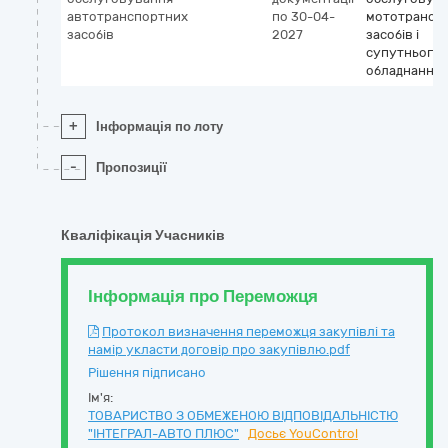
автотранспортних
по 30-04-
мототрансп
засобів
2027
засобів і
супутнього
обладнання
+
Інформація по лоту
-
Пропозиції
Кваліфікація Учасників
Інформація про Переможця
Протокол визначення переможця закупівлі та
намір укласти договір про закупівлю.pdf
Рішення підписано
Ім'я:
ТОВАРИСТВО З ОБМЕЖЕНОЮ ВІДПОВІДАЛЬНІСТЮ
"ІНТЕГРАЛ-АВТО ПЛЮС"
Досьє YouControl