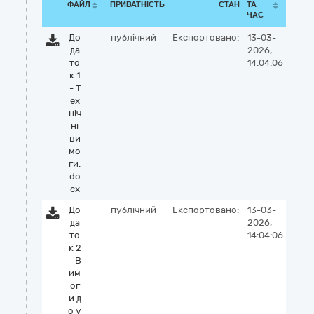
ФАЙЛ
ПРИВАТНІСТЬ
СТАН
ТА
ЧАС
До
публічний
Експортовано:
13-03-
да
2026,
то
14:04:06
к 1
- Т
ех
ніч
ні
ви
мо
ги.
do
cx
До
публічний
Експортовано:
13-03-
да
2026,
то
14:04:06
к 2
- В
им
ог
и д
о у