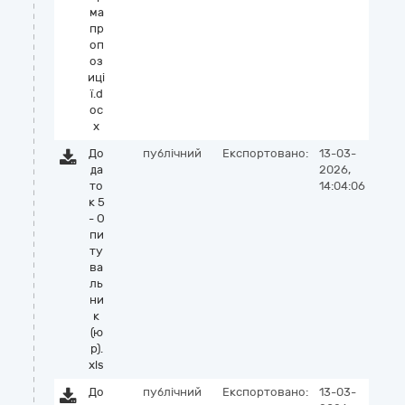
ма
пр
оп
оз
иці
ї.d
oc
x
До
публічний
Експортовано:
13-03-
да
2026,
то
14:04:06
к 5
- О
пи
ту
ва
ль
ни
к
(ю
р).
xls
До
публічний
Експортовано:
13-03-