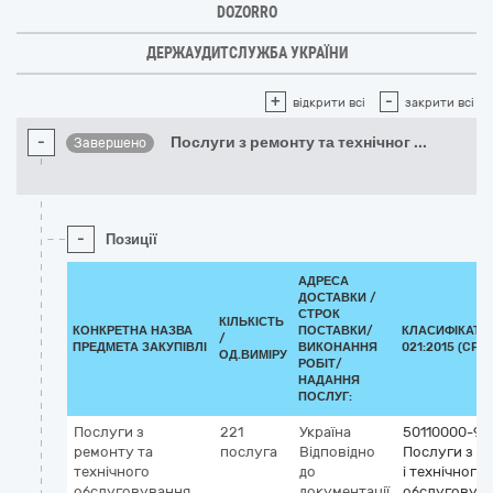
DOZORRO
ДЕРЖАУДИТСЛУЖБА УКРАЇНИ
+
-
відкрити всі
закрити всі
-
Послуги з ремонту та технічног
...
Завершено
-
Позиції
АДРЕСА
ДОСТАВКИ /
СТРОК
КІЛЬКІСТЬ
КОНКРЕТНА НАЗВА
ПОСТАВКИ/
КЛАСИФІКАТО
/
ПРЕДМЕТА ЗАКУПІВЛІ
ВИКОНАННЯ
021:2015 (CPV)
ОД.ВИМІРУ
РОБІТ/
НАДАННЯ
ПОСЛУГ:
Послуги з
221
Україна
50110000-9
ремонту та
послуга
Відповідно
Послуги з р
технічного
до
і технічного
обслуговування
документації
обслуговув