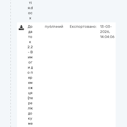
ті
я.d
oc
x
До
публічний
Експортовано:
13-03-
да
2026,
то
14:04:06
к
2.2
- В
им
ог
и д
о п
ер
ем
ож
ця
(пе
ре
лік
до
ку
ме