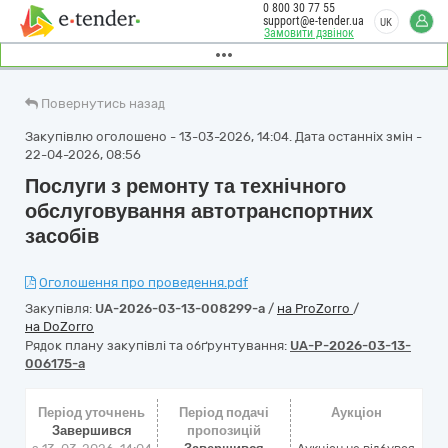
0 800 30 77 55
support@e-tender.ua
UK
Замовити дзвінок
Повернутись назад
Закупівлю оголошено - 13-03-2026, 14:04. Дата останніх змін -
22-04-2026, 08:56
Послуги з ремонту та технічного
обслуговування автотранспортних
засобів
Оголошення про проведення.pdf
Закупівля:
UA-2026-03-13-008299-a
/
на ProZorro
/
на DoZorro
Рядок плану закупівлі та обґрунтування:
UA-P-2026-03-13-
006175-a
Період уточнень
Період подачі
Аукціон
Завершився
пропозицій