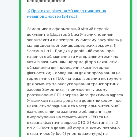
невідповідностей
Протокол рішення УО щодо виявлення
невідповідностей (24 год)
Замовником сформований чіткий перелік
документів (Додаток 2), які Учасник повинен
завантажити в електронну систему закупівель у
складі своєї пропозиції, серед яких зокрема: 1)
Частина І, п.1 - Довідка у довільній формі про
наявність обладнання та матеріально-технічної
бази із зазначенням інформації про наявність: -
обладнання для проведення комп’ютерної
діагностики; - обладнання для випробування на
герметичність ГБО; - спеціалізований інструмент
для ремонту та обслуговування транспортних
засобів Замовника. - приміщення у якому
розташоване СТО зокрема його фактична адреса.
Учасником надана довідка в довільній формі про
наявність обладнання та матеріально-технічної
бази, але в ній не зазначене обладнання для
випробування на герметичність ГБО та не
вказана фактична адреса СТО. 2) Частина ІІ, п.2
пп.2.1 -Лист в довільній формі в якому потрібно
вказати особу (осіб) уповноважену(их) на