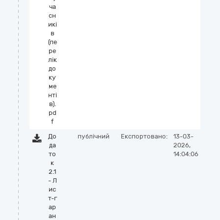
ча
сн
икі
в
(пе
ре
лік
до
ку
ме
нті
в).
pd
f
До
публічний
Експортовано:
13-03-
да
2026,
то
14:04:06
к
2.1
- Л
ис
т-г
ар
ан