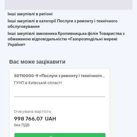
Інші закупівлі в регіоні
Інші закупівлі в категорії Послуги з ремонту і технічного
обслуговування
Інші закупівлі замовника Кропивницька філія Товариства з
обмеженою відповідальністю «Газорозподільні мережі
України»
Вас може зацікавити
50110000-9 «Послуги з ремонту і технічного обслуговування мототранспортних засобів і супутнього обладнання» (Гарантійний ремонт та технічне обслуговування службового автотранспорту марки SKODA)
ГУНП в Київській області
Очікувана вартість
998 766,07 UAH
без ПДВ