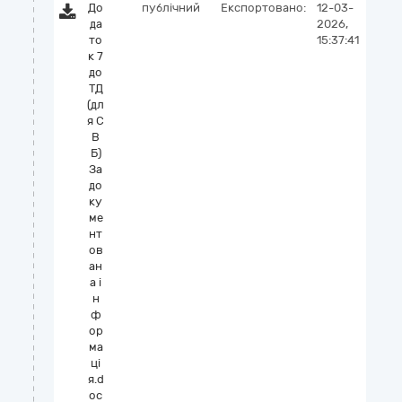
До
публічний
Експортовано:
12-03-
да
2026,
то
15:37:41
к 7
до
ТД
(дл
я С
В
Б)
За
до
ку
ме
нт
ов
ан
а і
н
ф
ор
ма
ці
я.d
oc