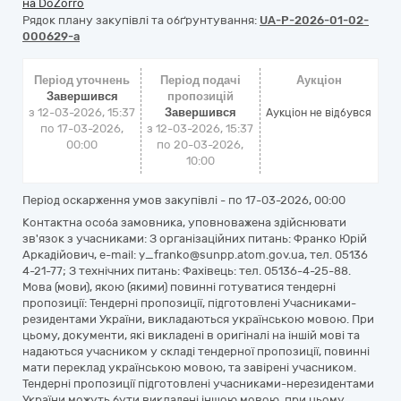
на DoZorro
Рядок плану закупівлі та обґрунтування:
UA-P-2026-01-02-
000629-a
Період уточнень
Період подачі
Аукціон
Завершився
пропозицій
з 12-03-2026, 15:37
Завершився
Аукціон не відбувся
по 17-03-2026,
з 12-03-2026, 15:37
00:00
по 20-03-2026,
10:00
Період оскарження умов закупівлі - по
17-03-2026, 00:00
Контактна особа замовника, уповноважена здійснювати
зв'язок з учасниками: З організаційних питань: Франко Юрій
Аркадійович, e-mail: y_franko@sunpp.atom.gov.ua, тел. 05136
4-21-77; З технічних питань: Фахівець: тел. 05136-4-25-88.
Мова (мови), якою (якими) повинні готуватися тендерні
пропозиції: Тендерні пропозиції, підготовлені Учасниками-
резидентами України, викладаються українською мовою. При
цьому, документи, які викладені в оригіналі на іншій мові та
надаються учасником у складі тендерної пропозиції, повинні
мати переклад українською мовою, та завірені учасником.
Тендерні пропозиції підготовлені учасниками-нерезидентами
України можуть бути викладені іншою мовою, при цьому