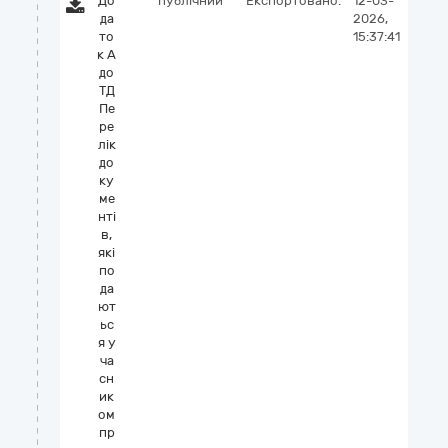
До
публічний
Експортовано:
12-03-
да
2026,
то
15:37:41
к А
до
ТД
Пе
ре
лік
до
ку
ме
нті
в,
які
по
да
ют
ьс
я у
ча
сн
ик
ом
пр