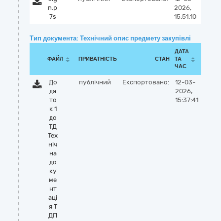
n.p
2026,
7s
15:51:10
Тип документа: Технічний опис предмету закупівлі
ДАТА
ФАЙЛ
ПРИВАТНІСТЬ
СТАН
ТА
ЧАС
До
публічний
Експортовано:
12-03-
да
2026,
то
15:37:41
к 1
до
ТД
Тех
ніч
на
до
ку
ме
нт
аці
я Т
ДП