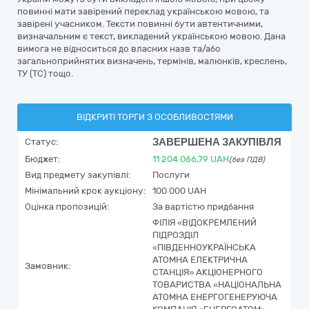
повинні мати завірений переклад українською мовою, та
завірені учасником. Тексти повинні бути автентичними,
визначальним є текст, викладений українською мовою. Дана
вимога не відноситься до власних назв та/або
загальноприйнятих визначень, термінів, малюнків, креслень,
ТУ (ТС) тощо.
ВІДКРИТІ ТОРГИ З ОСОБЛИВОСТЯМИ
ЗАВЕРШЕНА ЗАКУПІВЛЯ
Статус:
Бюджет:
11 204 066,79
UAH
(без ПДВ)
Вид предмету закупівлі:
Послуги
Мінімальний крок аукціону:
100 000 UAH
Оцінка пропозицій:
За вартістю придбання
ФІЛІЯ «ВІДОКРЕМЛЕНИЙ
ПІДРОЗДІЛ
«ПІВДЕННОУКРАЇНСЬКА
АТОМНА ЕЛЕКТРИЧНА
Замовник:
СТАНЦІЯ» АКЦІОНЕРНОГО
ТОВАРИСТВА «НАЦІОНАЛЬНА
АТОМНА ЕНЕРГОГЕНЕРУЮЧА