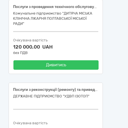
Послуги з проведення технічного обслуговування газифікаторів холодних кріогенних ГХК 3/16-200 (2 шт.) за кодом ДК 021:2015 – 50510000-3 - Послуги з ремонту і технічного обслуговування насосів, клапанів, кранів і металевих контейнерів (50514200-3 - Послуги з ремонту і технічного обслуговування резервуарів))
Комунальне підприємство "ДИТЯЧА МІСЬКА
КЛІНІЧНА ЛІКАРНЯ ПОЛТАВСЬКОЇ МІСЬКОЇ
РАДИ"
Очікувана вартість
120 000,00 UAH
без ПДВ
Дивитись
Послуги з реконструкції (ремонту) та приведення у відповідність до вимог Технічного регламенту, щодо пакувальних комплектів для зберігання та захоронення радіоактивних відходів, затвердженого постановою КМУ № 884 від 17.10.2018, 3-х (трьох) пакувальних комплектів УКТІВ – 10000, код за ДК 021:2015 50510000-3 Послуги з ремонту і технічного обслуговування насосів, клапанів, кранів і металевих контейнерів
ДЕРЖАВНЕ ПІДПРИЄМСТВО "УДВП ІЗОТОП"
Очікувана вартість