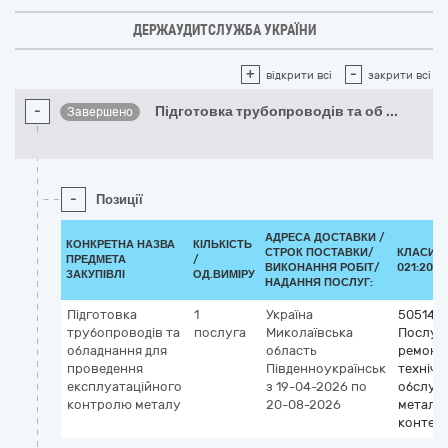
ДЕРЖАУДИТСЛУЖБА УКРАЇНИ
+
-
відкрити всі
закрити всі
-
Підготовка трубопроводів та об
...
Завершено
-
Позиції
АДРЕСА ДОСТАВКИ /
КОНКРЕТНА НАЗВА
КІЛЬКІСТЬ
СТРОК ПОСТАВКИ/
КЛАСИФІ
ПРЕДМЕТА
/
ВИКОНАННЯ РОБІТ/
021:2015
ЗАКУПІВЛІ
ОД.ВИМІРУ
НАДАННЯ ПОСЛУГ:
Підготовка
1
Україна
505140
трубопроводів та
послуга
Миколаївська
Послуги
обладнання для
область
ремонту
проведення
Південноукраїнськ
технічн
експлуатаційного
з 19-04-2026
по
обслуг
контролю металу
20-08-2026
метале
контей