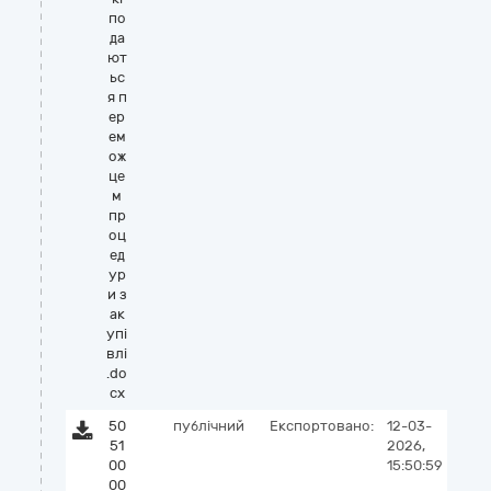
по
да
ют
ьс
я п
ер
ем
ож
це
м
пр
оц
ед
ур
и з
ак
упі
влі
.do
cx
50
публічний
Експортовано:
12-03-
51
2026,
00
15:50:59
00