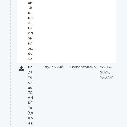
ди
ф
ор
ма
ль
ни
х п
ом
ил
ок.
do
cx
До
публічний
Експортовано:
12-03-
да
2026,
то
15:37:41
к 4
до
ТД
АН
КЕ
ТА
(дл
я р
ез