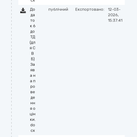
cx
До
публічний
Експортовано:
12-03-
да
2026,
то
15:37:41
к 6
до
ТД
(дл
я С
В
Б)
За
яв
а н
а п
ро
ве
де
нн
я о
цін
ки.
do
cx