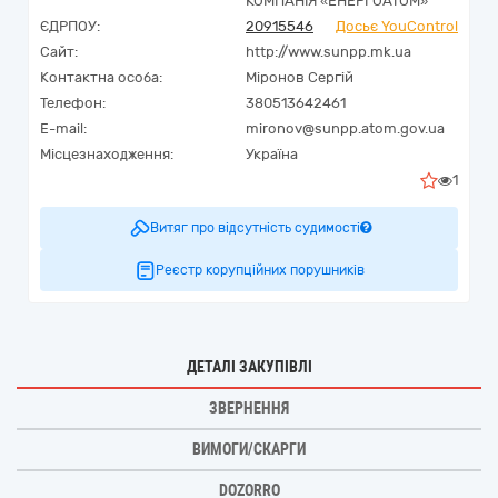
КОМПАНІЯ «ЕНЕРГОАТОМ»
ЄДРПОУ:
20915546
Досьє YouControl
Сайт:
http://www.sunpp.mk.ua
Контактна особа:
Міронов Сергій
Телефон:
380513642461
E-mail:
mironov@sunpp.atom.gov.ua
Місцезнаходження:
Україна
1
Витяг про відсутність судимості
Реєстр корупційних порушників
ДЕТАЛІ ЗАКУПІВЛІ
ЗВЕРНЕННЯ
ВИМОГИ/СКАРГИ
DOZORRO