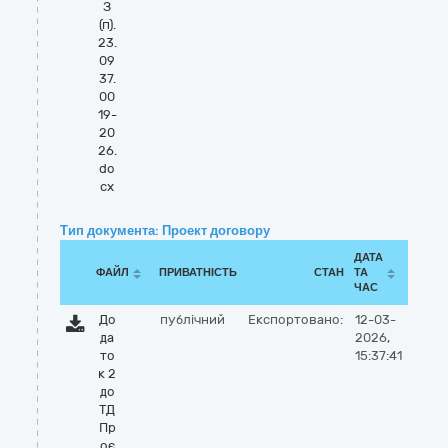
З
(п).
23.
09
37.
00
19-
20
26.
do
cx
Тип документа: Проект договору
ДАТА
ФАЙЛ
ПРИВАТНІСТЬ
СТАН
ТА
ЧАС
До
публічний
Експортовано:
12-03-
да
2026,
то
15:37:41
к 2
до
ТД
Пр
оє