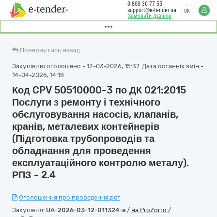
0 800 30 77 55
support@e-tender.ua
UK
Замовити дзвінок
Повернутись назад
Закупівлю оголошено - 12-03-2026, 15:37. Дата останніх змін -
14-04-2026, 14:18
Код CPV 50510000-3 по ДК 021:2015
Послуги з ремонту і технічного
обслуговування насосів, клапанів,
кранів, металевих контейнерів
(Підготовка трубопроводів та
обладнання для проведення
експлуатаційного контролю металу).
РПЗ - 2.4
Оголошення про проведення.pdf
Закупівля:
UA-2026-03-12-011324-a
/
на ProZorro
/