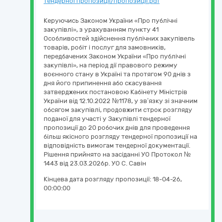
тендерної пропозиції/пропозиції.pdf
Керуючись Законом України «Про публічні
закупівлі», з урахуванням пункту 41
Особливостей здійснення публічних закупівель
товарів, робіт і послуг для замовників,
передбачених Законом України «Про публічні
закупівлі», на період дії правового режиму
воєнного стану в Україні та протягом 90 днів з
дня його припинення або скасування
затверджених постановою Кабінету Міністрів
України від 12.10.2022 №1178, у зв’язку зі значним
обсягом закупівлі, продовжити строк розгляду
поданої для участі у Закупівлі тендерної
пропозиції до 20 робочих днів для проведення
більш якісного розгляду тендерної пропозиції на
відповідність вимогам тендерної документації.
Рішення прийнято на засіданні УО Протокол №
1443 від 23.03.2026р. УО С. Савін
Кінцева дата розгляду пропозиції:
18-04-26,
00:00:00