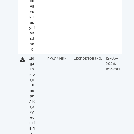
оц
ед
ур
и з
ак
упі
вл
і.d
oc
x
До
публічний
Експортовано:
12-03-
да
2026,
то
15:37:41
к Б
до
ТД
пе
ре
лік
до
ку
ме
нті
в я
кі