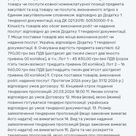
товару чи послуги кожної номенклатурної позиції предмета
закупівлі та код товару чи послуги, визначеного згідно з
Єдиним закупівельним словником: відповідно до Додатку 1
тендерної документації, код ДК 021:2015: 50530000-9 6.
Кількість товарів або обсяг виконання робіт чи надання
послуг: відповідно до умов Додатку 1 тендерної документації.
7. Місце поставки товарів або місце виконання робіт чи
надання послуг. Україна, відповідно Додатку 1 тендерної
документації. 8. Очікувана вартість предмета закупівлі: 62
790,00 грн без ПДВ (шістдесят дві тисячі сімсот дев’яносто
гривень 00 копійок), в т.ч.: Лот 1 – 45 830,00 грн без ПДВ (сорок
п’ять тисяч вісімсот тридцять гривень 00 копійок); Лот 2 – 16
960,00 грн без ПДВ (шістнадцять тисяч дев’ятсот шістдесят
гривень 00 копійок) 9. Строк поставки товарів, виконання
робіт, надання послуг: Протягом 2026 року (до 31.12.2026 р.)
відповідно умов договору. 10. Кінцевий строк подання
тендерних пропозицій: 20.03.2026 18:00 11. Умови оплати:
відповідно до умов Договору 12. Мова (мови), якою (якими)
повинні готуватися тендерні пропозиції: українська
відповідно до умов тендерної документації. 13. Розмір
забезпечення тендерних пропозицій (якщо замовник вимагає
його надати): не вимагається 14. Вид та умови надання
забезпечення тендерних пропозицій (якщо замовник вимагає
його надати): не вимагається 15. Дата та час розкриття
тендерних пропозицій, якщо оголошення про проведення