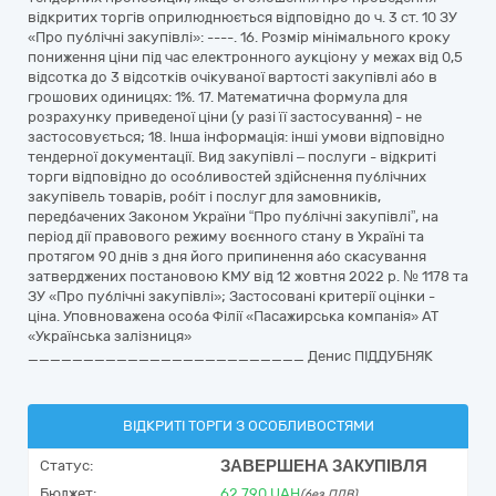
відкритих торгів оприлюднюється відповідно до ч. 3 ст. 10 ЗУ
«Про публічні закупівлі»: ----. 16. Розмір мінімального кроку
пониження ціни під час електронного аукціону у межах від 0,5
відсотка до 3 відсотків очікуваної вартості закупівлі або в
грошових одиницях: 1%. 17. Математична формула для
розрахунку приведеної ціни (у разі її застосування) - не
застосовується; 18. Інша інформація: інші умови відповідно
тендерної документації. Вид закупівлі – послуги - відкриті
торги відповідно до особливостей здійснення публічних
закупівель товарів, робіт і послуг для замовників,
передбачених Законом України “Про публічні закупівлі”, на
період дії правового режиму воєнного стану в Україні та
протягом 90 днів з дня його припинення або скасування
затверджених постановою КМУ від 12 жовтня 2022 р. № 1178 та
ЗУ «Про публічні закупівлі»; Застосовані критерії оцінки -
ціна. Уповноважена особа Філії «Пасажирська компанія» АТ
«Українська залізниця»
_________________________ Денис ПІДДУБНЯК
ВІДКРИТІ ТОРГИ З ОСОБЛИВОСТЯМИ
ЗАВЕРШЕНА ЗАКУПІВЛЯ
Статус:
Бюджет:
62 790
UAH
(без ПДВ)