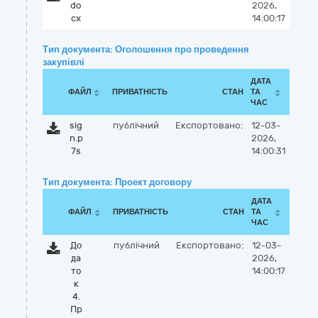
do
2026,
cx
14:00:17
Тип документа: Оголошення про проведення
закупівлі
ДАТА
ФАЙЛ
ПРИВАТНІСТЬ
СТАН
ТА
ЧАС
sig
публічний
Експортовано:
12-03-
n.p
2026,
7s
14:00:31
Тип документа: Проект договору
ДАТА
ФАЙЛ
ПРИВАТНІСТЬ
СТАН
ТА
ЧАС
До
публічний
Експортовано:
12-03-
да
2026,
то
14:00:17
к
4.
Пр