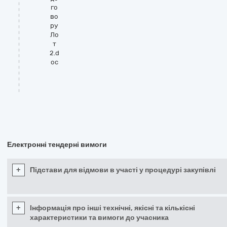
го
во
ру
Ло
т
2.d
oc
Електронні тендерні вимоги
+
Підстави для відмови в участі у процедурі закупівлі
+
Інформація про інші технічні, якісні та кількісні
характеристики та вимоги до учасника