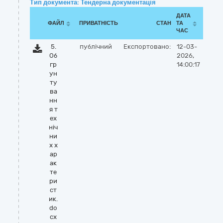
Тип документа: Тендерна документація
ДАТА
ФАЙЛ
ПРИВАТНІСТЬ
СТАН
ТА
ЧАС
5.
публічний
Експортовано:
12-03-
Об
2026,
гр
14:00:17
ун
ту
ва
нн
я т
ех
ніч
ни
х х
ар
ак
те
ри
ст
ик.
do
cx