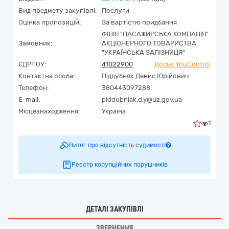
Вид предмету закупівлі:
Послуги
Оцінка пропозицій:
За вартістю придбання
ФІЛІЯ "ПАСАЖИРСЬКА КОМПАНІЯ"
Замовник:
АКЦІОНЕРНОГО ТОВАРИСТВА
"УКРАЇНСЬКА ЗАЛІЗНИЦЯ"
ЄДРПОУ:
41022900
Досьє YouControl
Контактна особа:
Піддубняк Денис Юрійович
Телефон:
380443097288
E-mail:
piddubniak.d.y@uz.gov.ua
Місцезнаходження:
Україна
1
Витяг про відсутність судимості
Реєстр корупційних порушників
ДЕТАЛІ ЗАКУПІВЛІ
ЗВЕРНЕННЯ