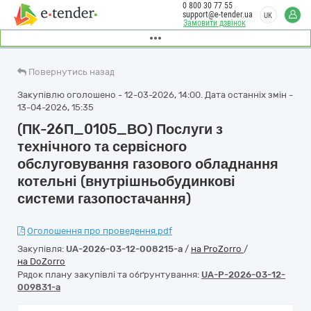
0 800 30 77 55
support@e-tender.ua
UK
Замовити дзвінок
Повернутись назад
Закупівлю оголошено - 12-03-2026, 14:00. Дата останніх змін -
13-04-2026, 15:35
(ПК-26П_0105_ВО) Послуги з
технічного та сервісного
обслуговування газового обладнання
котельні (внутрішньобудинкові
системи газопостачання)
Оголошення про проведення.pdf
Закупівля:
UA-2026-03-12-008215-a
/
на ProZorro
/
на DoZorro
Рядок плану закупівлі та обґрунтування:
UA-P-2026-03-12-
009831-a