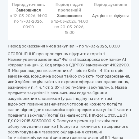
Період уточнень
Період подачі
Період аукціонів
Завершився
пропозицій
з 12-03-2026, 14:00
Завершився
Аукціон не відбувся
по 17-03-2026,
з 12-03-2026, 14:00
00:00
по 20-03-2026,
18:00
Період оскарження умов закупівлі - по
17-03-2026, 00:00
ОГОЛОШЕННЯ про проведення відкритих торгів 1.
Найменування замовника* Філія «Пасажирська компанія» АТ
«Укрзалізниця». 2. Код згідно з ЄДРПОУ замовника* 41022900.
3. Місцезнаходження замовника* - місто Київ - 4. Категорія
замовника: юридична особа та/або суб’єкти господарювання,
який здійснює діяльність в окремих сферах господарювання,
зазначені у п. 4 ч. 1 ст. 2 ЗУ «Про публічні закупівлі». 5. Назва
предмета закупівлі із зазначенням коду за Єдиним
закупівельним словником (у разі поділу на лоти такі
відомості повинні зазначатися стосовно кожного лота) та
назви відповідних класифікаторів предмета закупівлі і частин
предмета закупівлі (лотів) (за наявності): (ПК-26П_0105_ВО)
ДК 021:2015 50530000-9 Послуги з ремонту і технічного
обслуговування техніки (Послуги з технічного та сервісного
обслуговування газового обладнання котельні
(внутрішньобудинкові системи газопостачання)) 5.1. Назва