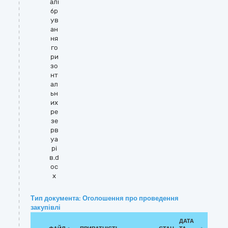
алі
бр
ув
ан
ня
го
ри
зо
нт
ал
ьн
их
ре
зе
рв
уа
рі
в.d
oc
x
Тип документа: Оголошення про проведення
закупівлі
ДАТА