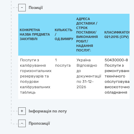
-
Позиції
АДРЕСА
ДОСТАВКИ /
СТРОК
КОНКРЕТНА
КІЛЬКІСТЬ
ПОСТАВКИ/
КЛАСИФІКАТОР Д
НАЗВА ПРЕДМЕТА
/
ВИКОНАННЯ
021:2015 (CPV)
ЗАКУПІВЛІ
ОД.ВИМІРУ
РОБІТ/
НАДАННЯ
ПОСЛУГ:
Послуги з
1
Україна
50430000-8
калібрування
послуга
Відповідно
Послуги з
горизонтальних
до
ремонтування 
резервуарів та
документації
технічного
побудови
по 31-12-
обслуговуван
калібрувальних
2026
високоточного
таблиць
обладнання
+
Інформація по лоту
-
Пропозиції