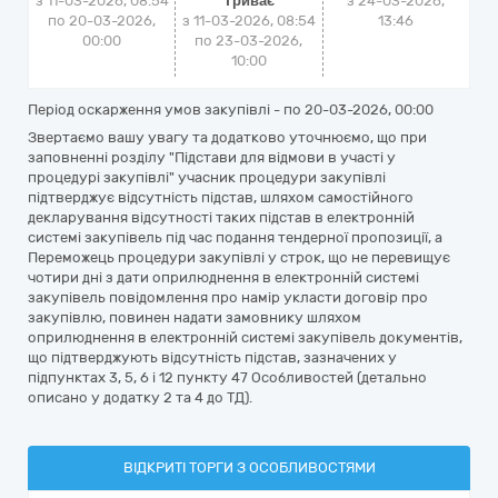
з 11-03-2026, 08:54
Триває
з
24-03-2026,
по 20-03-2026,
з 11-03-2026, 08:54
13:46
00:00
по 23-03-2026,
10:00
Період оскарження умов закупівлі - по
20-03-2026, 00:00
Звертаємо вашу увагу та додатково уточнюємо, що при
заповненні розділу "Підстави для відмови в участі у
процедурі закупівлі" учасник процедури закупівлі
підтверджує відсутність підстав, шляхом самостійного
декларування відсутності таких підстав в електронній
системі закупівель під час подання тендерної пропозиції, а
Переможець процедури закупівлі у строк, що не перевищує
чотири дні з дати оприлюднення в електронній системі
закупівель повідомлення про намір укласти договір про
закупівлю, повинен надати замовнику шляхом
оприлюднення в електронній системі закупівель документів,
що підтверджують відсутність підстав, зазначених у
підпунктах 3, 5, 6 і 12 пункту 47 Особливостей (детально
описано у додатку 2 та 4 до ТД).
ВІДКРИТІ ТОРГИ З ОСОБЛИВОСТЯМИ