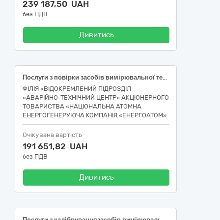
239 187,50 UAH
без ПДВ
Дивитись
Послуги з повірки засобів вимірювальної техніки служби експлуатації газотурбінної електростанції та засобів вимірювальної техніки філії "ВП АТЦ"
ФІЛІЯ «ВІДОКРЕМЛЕНИЙ ПІДРОЗДІЛ
«АВАРІЙНО-ТЕХНІЧНИЙ ЦЕНТР» АКЦІОНЕРНОГО
ТОВАРИСТВА «НАЦІОНАЛЬНА АТОМНА
ЕНЕРГОГЕНЕРУЮЧА КОМПАНІЯ «ЕНЕРГОАТОМ»
Очікувана вартість
191 651,82 UAH
без ПДВ
Дивитись
Послуги з калібруваннязасобів вимірювальної техніки і випробувального обладнання для відділу лабораторних досліджень на транспорті ДУ «Київський міський ЦКПХ МОЗ» та для ДУ «Київський міський ЦКПХ МОЗ»