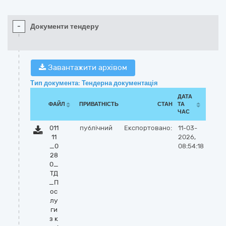
-
Документи тендеру
Завантажити архівом
Тип документа: Тендерна документація
ДАТА
ФАЙЛ
ПРИВАТНІСТЬ
СТАН
ТА
ЧАС
011
публічний
Експортовано:
11-03-
11
2026,
_0
08:54:18
28
0_
ТД
_П
ос
лу
ги
з к