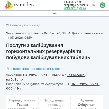
0 800 30 77 55
support@e-tender.ua
UK
Замовити дзвінок
Повернутись назад
Закупівлю оголошено - 11-03-2026, 08:54. Дата останніх змін -
11-03-2026, 08:54
Послуги з калібрування
горизонтальних резервуарів та
побудови калібрувальних таблиць
Оголошення про проведення.pdf
Закупівля:
UA-2026-03-11-000479-a
/
на ProZorro
/
на DoZorro
Рядок плану закупівлі та обґрунтування:
UA-P-2026-03-11-
000441-a
Період уточнень
Період подачі
Аукціон
Триває
пропозицій
Очікується