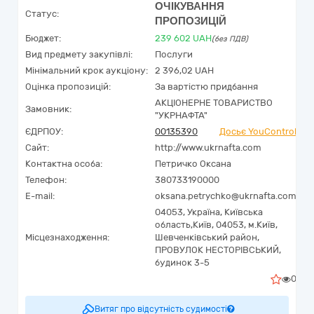
ОЧІКУВАННЯ
Статус:
ПРОПОЗИЦІЙ
Бюджет:
239 602
UAH
(без ПДВ)
Вид предмету закупівлі:
Послуги
Мінімальний крок аукціону:
2 396,02 UAH
Оцінка пропозицій:
За вартістю придбання
АКЦІОНЕРНЕ ТОВАРИСТВО
Замовник:
"УКPНAФТА"
ЄДРПОУ:
00135390
Досьє YouControl
Сайт:
http://www.ukrnafta.com
Контактна особа:
Петричко Оксана
Телефон:
380733190000
E-mail:
oksana.petrychko@ukrnafta.com
04053,
Україна
,
Київська
область,
Київ,
04053, м.Київ,
Місцезнаходження:
Шевченківський район,
ПРОВУЛОК НЕСТОРІВСЬКИЙ,
будинок 3-5
0
Витяг про відсутність судимості