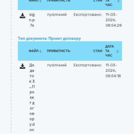
ФАЙЛ
ПРИВАТНІСТЬ
СТАН
ТА
ЧАС
sig
публічний
Експортовано:
11-03-
n.p
2026,
7s
08:54:28
Тип документа: Проект договору
ДАТА
ФАЙЛ
ПРИВАТНІСТЬ
СТАН
ТА
ЧАС
До
публічний
Експортовано:
11-03-
да
2026,
то
08:54:18
к 3
_П
ро
єк
т д
ог
ов
ор
у.d
oc