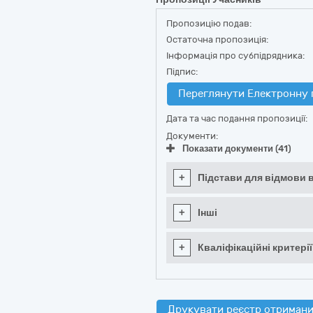
Пропозицію подав:
Остаточна пропозиція:
Інформація про субпідрядника:
Підпис:
Переглянути Електронну 
Дата та час подання пропозиції:
Документи:
Показати документи (41)
+
Підстави для відмови в
+
Інші
+
Кваліфікаційні критерії
Друкувати реєстр отримани