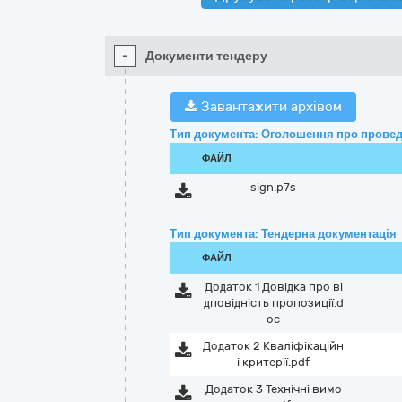
-
Документи тендеру
Завантажити архівом
Тип документа: Оголошення про провед
ФАЙЛ
sign.p7s
Тип документа: Тендерна документація
ФАЙЛ
Додаток 1 Довідка про ві
дповідність пропозиції.d
oc
Додаток 2 Кваліфікаційн
і критерії.pdf
Додаток 3 Технічні вимо