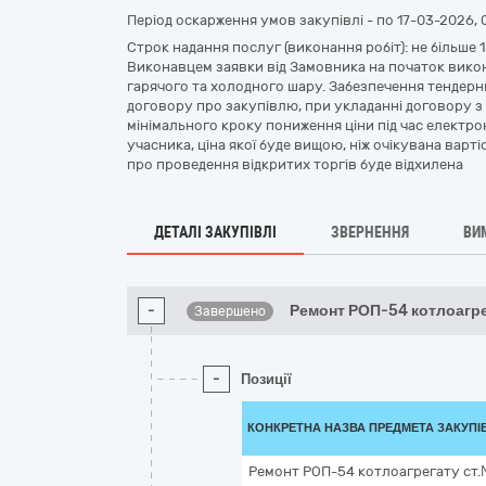
Період оскарження умов закупівлі - по
17-03-2026, 
Строк надання послуг (виконання робіт): не більше 
Виконавцем заявки від Замовника на початок викон
гарячого та холодного шару. Забезпечення тендер
договору про закупівлю, при укладанні договору з
мінімального кроку пониження ціни під час електро
учасника, ціна якої буде вищою, ніж очікувана варт
про проведення відкритих торгів буде відхилена
ДЕТАЛІ ЗАКУПІВЛІ
ЗВЕРНЕННЯ
ВИ
-
Ремонт РОП-54 котлоагре
Завершено
-
Позиції
КОНКРЕТНА НАЗВА ПРЕДМЕТА ЗАКУПІ
Ремонт РОП-54 котлоагрегату ст.