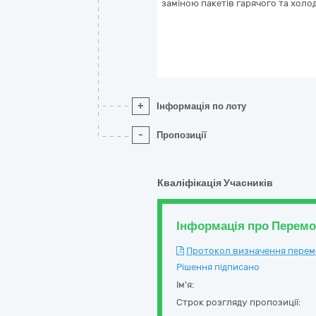
заміною пакетів гарячого та холо
+
Інформація по лоту
-
Пропозиції
Кваліфікація Учасників
Інформація про Перем
Протокол визначення перемож
Рішення підписано
Ім'я:
Строк розгляду пропозиції: