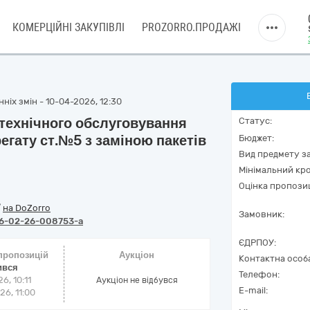
КОМЕРЦІЙНІ ЗАКУПІВЛІ
PROZORRO.ПРОДАЖІ
ніх змін - 10-04-2026, 12:30
 технічного обслуговування
Статус:
егату ст.№5 з заміною пакетів
Бюджет:
Вид предмету за
Мінімальний кро
Оцінка пропозиц
/
на DoZorro
Замовник:
6-02-26-008753-a
ЄДРПОУ:
 пропозицій
Аукціон
Контактна особ
ився
Телефон:
6, 10:11
Аукціон не відбувся
E-mail:
6, 11:00