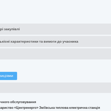
рі закупівлі
кількісні характеристики та вимоги до учасника
зиціями
хнічного обслуговування
овариство «Центренерго» Зміївська теплова електрична станція