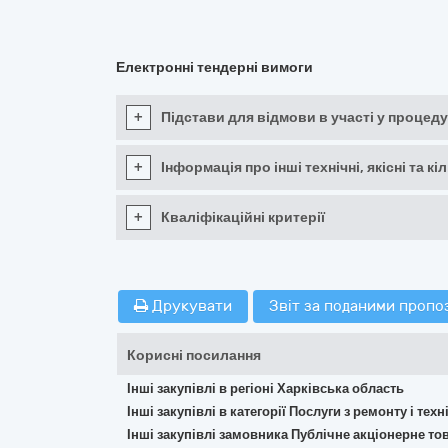
Електронні тендерні вимоги
+
Підстави для відмови в участі у процеду
+
Інформація про інші технічні, якісні та 
+
Кваліфікаційні критерії
Друкувати
Звіт за поданими пропо
Корисні посилання
Інші закупівлі в регіоні Харківська область
Інші закупівлі в категорії Послуги з ремонту і те
Інші закупівлі замовника Публічне акціонерне т