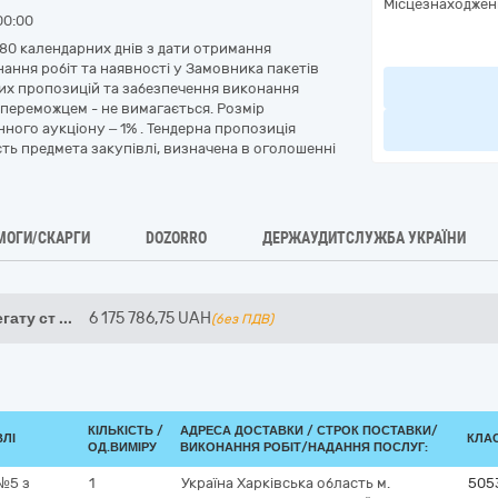
Місцезнаходжен
00:00
180 календарних днів з дати отримання
ання робіт та наявності у Замовника пакетів
них пропозицій та забезпечення виконання
 переможцем - не вимагається. Розмір
нного аукціону – 1% . Тендерна пропозиція
ість предмета закупівлі, визначена в оголошенні
МОГИ/СКАРГИ
DOZORRO
ДЕРЖАУДИТСЛУЖБА УКРАЇНИ
гату ст
...
6 175 786,75
UAH
(без ПДВ)
КІЛЬКІСТЬ /
АДРЕСА ДОСТАВКИ /
СТРОК ПОСТАВКИ/
ВЛІ
КЛАС
ОД.ВИМІРУ
ВИКОНАННЯ РОБІТ/НАДАННЯ ПОСЛУГ:
№5 з
1
Україна
Харківська область
м.
505