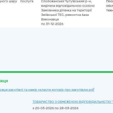
дного шару
послуга
Слобожанське
Чугуївський р-н,
Посл
виділена відповідальною особою
обс
Замовника ділянка на території
техн
Зміївської ТЕС, ремонтна база
Виконавця
по 31-12-2026
ожця
ця закупівлі та намір укласти договір про закупівлю.pdf
ТОВАРИСТВО З ОБМЕЖЕНОЮ ВІДПОВІДАЛЬНІСТЮ 
з 20-03-2026 по 28-03-2026