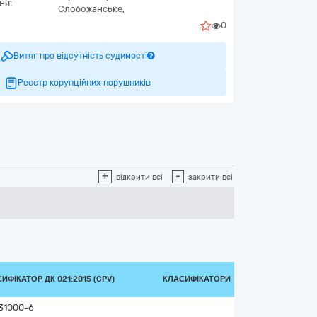
ня:
Слобожанське,
0
Витяг про відсутність судимості
Реєстр корупційних порушників
+
-
відкрити всі
закрити всі
ИФІКАТОР ДК 021:2015 (CPV)
КЛАСИФІКАТОРИ
31000-6