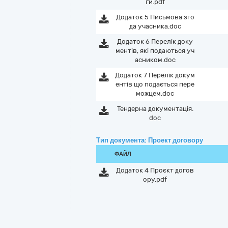
ги.pdf
Додаток 5 Письмова зго
да учасника.doc
Додаток 6 Перелік доку
ментів, які подаються уч
асником.doc
Додаток 7 Перелік докум
ентів що подається пере
можцем.doc
Тендерна документація.
doc
Тип документа: Проект договору
ФАЙЛ
Додаток 4 Проєкт догов
ору.pdf