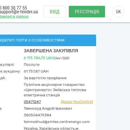
0 800 30 77 55
support@e-tender.ua
ВХІД
РЕЄСТРАЦІЯ
UK
Замовити дзвінок
ВІДКРИТІ ТОРГИ З ОСОБЛИВОСТЯМИ
ЗАВЕРШЕНА ЗАКУПІВЛЯ
6 175 786,75
UAH
(без ПДВ)
купівлі:
Послуги
к аукціону:
61 757,87 UAH
ій:
За вартістю придбання
Публічне акціонерне товариство
«Центренерго» Зміївська теплова
електрична станція
05471247
Досьє YouControl
а:
Темнохуд Андрій Іванович
380504479384
temnokhud@zmtes.centrenergo.com
Україна
,
Харківська область,
м.