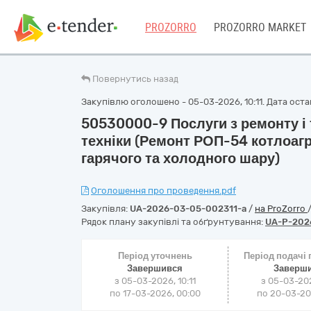
PROZORRO
PROZORRO MARKET
Повернутись назад
Закупівлю оголошено - 05-03-2026, 10:11. Дата остан
50530000-9 Послуги з ремонту і
техніки (Ремонт РОП-54 котлоагр
гарячого та холодного шару)
Оголошення про проведення.pdf
Закупівля:
UA-2026-03-05-002311-a
/
на ProZorro
Рядок плану закупівлі та обґрунтування:
UA-P-202
Період уточнень
Період подачі
Завершився
Заверш
з 05-03-2026, 10:11
з 05-03-202
по 17-03-2026, 00:00
по 20-03-202