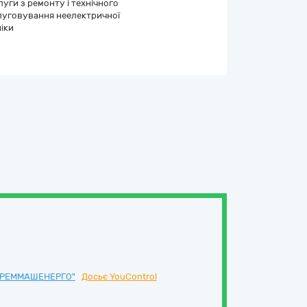
уги з ремонту і технічного
луговування неелектричної
іки
"РЕММАШЕНЕРГО"
Досьє YouControl