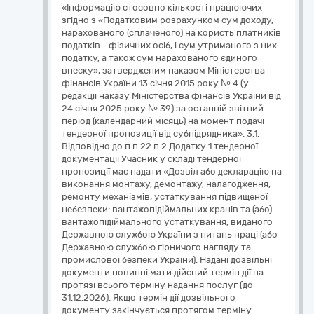
«Інформацію стосовно кількості працюючих
згідно з «Податковим розрахунком сум доходу,
нарахованого (сплаченого) на користь платників
податків - фізичних осіб, і сум утриманого з них
податку, а також сум нарахованого єдиного
внеску», затвердженим наказом Міністерства
фінансів України 13 січня 2015 року № 4 (у
редакції наказу Міністерства фінансів України від
24 січня 2025 року № 39) за останній звітний
період (календарний місяць) на момент подачі
тендерної пропозиції від субпідрядника». 3.1.
Відповідно до п.п 22 п.2 Додатку 1 тендерної
документації Учасник у складі тендерної
пропозиції має надати «Дозвіл або декларацію на
виконання монтажу, демонтажу, налагодження,
ремонту механізмів, устаткування підвищеної
небезпеки: вантажопідіймальних кранів та (або)
вантажопідіймального устаткування, виданого
Державною службою України з питань праці (або
Державною службою гірничого нагляду та
промислової безпеки України). Надані дозвільні
документи повинні мати дійсний термін дії на
протязі всього терміну надання послуг (до
31.12.2026). Якщо термін дії дозвільного
документу закінчується протягом терміну