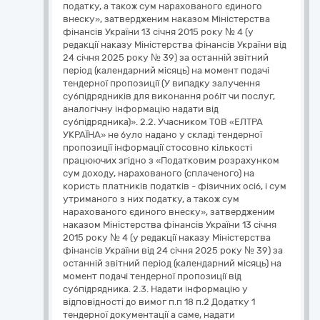
податку, а також сум нарахованого єдиного
внеску», затвердженим наказом Міністерства
фінансів України 13 січня 2015 року № 4 (у
редакції наказу Міністерства фінансів України від
24 січня 2025 року № 39) за останній звітний
період (календарний місяць) на момент подачі
тендерної пропозиції (У випадку залучення
субпідрядників для виконання робіт чи послуг,
аналогічну інформацію надати від
субпідрядника)». 2.2. Учасником ТОВ «ЕЛТРА
УКРАЇНА» не було надано у складі тендерної
пропозиції інформації стосовно кількості
працюючих згідно з «Податковим розрахунком
сум доходу, нарахованого (сплаченого) на
користь платників податків - фізичних осіб, і сум
утриманого з них податку, а також сум
нарахованого єдиного внеску», затвердженим
наказом Міністерства фінансів України 13 січня
2015 року № 4 (у редакції наказу Міністерства
фінансів України від 24 січня 2025 року № 39) за
останній звітний період (календарний місяць) на
момент подачі тендерної пропозиції від
субпідрядника. 2.3. Надати інформацію у
відповідності до вимог п.п 18 п.2 Додатку 1
тендерної документації а саме, надати