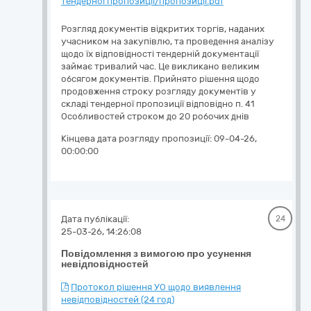
тендерної пропозиції/пропозиції.pdf
Розгляд документів відкритих торгів, наданих
учасником на закупівлю, та проведення аналізу
щодо їх відповідності тендерній документації
займає тривалий час. Це викликано великим
обсягом документів. Прийнято рішення щодо
продовження строку розгляду документів у
складі тендерної пропозиції відповідно п. 41
Особливостей строком до 20 робочих днів
Кінцева дата розгляду пропозиції:
09-04-26,
00:00:00
Дата публікації:
24
25-03-26, 14:26:08
Повідомлення з вимогою про усунення
невідповідностей
Протокол рішення УО щодо виявлення
невідповідностей (24 год)