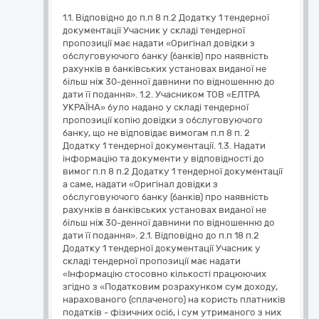
1.1. Відповідно до п.п 8 п.2 Додатку 1 тендерної
документації Учасник у складі тендерної
пропозиції має надати «Оригінал довідки з
обслуговуючого банку (банків) про наявність
рахунків в банківських установах виданої не
більш ніж 30-денної давнини по відношенню до
дати її подання». 1.2. Учасником ТОВ «ЕЛТРА
УКРАЇНА» було надано у складі тендерної
пропозиції копію довідки з обслуговуючого
банку, що не відповідає вимогам п.п 8 п. 2
Додатку 1 тендерної документації. 1.3. Надати
інформацію та документи у відповідності до
вимог п.п 8 п.2 Додатку 1 тендерної документації
а саме, надати «Оригінал довідки з
обслуговуючого банку (банків) про наявність
рахунків в банківських установах виданої не
більш ніж 30-денної давнини по відношенню до
дати її подання». 2.1. Відповідно до п.п 18 п.2
Додатку 1 тендерної документації Учасник у
складі тендерної пропозиції має надати
«Інформацію стосовно кількості працюючих
згідно з «Податковим розрахунком сум доходу,
нарахованого (сплаченого) на користь платників
податків - фізичних осіб, і сум утриманого з них