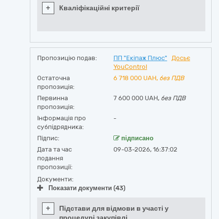
+
Кваліфікаційні критерії
Пропозицію подав:
ПП "Екіпаж Плюс"
Досьє
YouControl
Остаточна
6 718 000
UAH,
без ПДВ
пропозиція:
Первинна
7 600 000 UAH,
без ПДВ
пропозиція:
Інформація про
-
субпідрядника:
Підпис:
підписано
Дата та час
09-03-2026, 16:37:02
подання
пропозиції:
Документи:
Показати документи (43)
+
Підстави для відмови в участі у
процедурі закупівлі