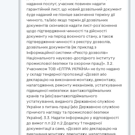
надання послуг, учасник повинен надати
гарантійний лист, що новий дозвільний документ
буде наданий не пізніше закінчення терміну дії
чинного, та/або якщо термін дії дозвільних
документів скінчився надати лист-роз’яснення
щодо підтвердження чинності та дійсності
документу на період воєнного стану, а також
підтвердження чинності з реєстру дозволів,
дозвільних документів (як приклад з
Інформаційної системи «Реєстр дозволів»
Національного науково-дослідного інституту
промислової безпеки та охорони праці)». 3.2.
Учасником ТОВ «ЕЛТРА УКРАЇНА» не було надано
у складі тендерної пропозиції «Дозвіл або
декларацію на виконання монтажу, демонтажу,
налагодження, ремонту механізмів, устаткування
підвищеної небезпеки: вантажопідіймальних
кранів та (або) вантажопідіймального
устаткування, виданого Державною службою
України з питань праці (або Державною службою
гірничого нагляду та промислової безпеки
України). 3.3. Надати інформацію у відповідності
до вимог п.п 22 п.2 Додатку 1 тендерної
документації а саме, «Дозвіл або декларацію на
виконання монтажу, демонтажу, налагодження,