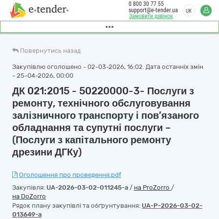
0 800 30 77 55
support@e-tender.ua
UK
Замовити дзвінок
Повернутись назад
Закупівлю оголошено - 02-03-2026, 16:02. Дата останніх змін
- 25-04-2026, 00:00
ДК 021:2015 - 50220000-3- Послуги з
ремонту, технічного обслуговування
залізничного транспорту і пов’язаного
обладнання та супутні послуги –
(Послуги з капітального ремонту
дрезини ДГКу)
Оголошення про проведення.pdf
Закупівля:
UA-2026-03-02-011245-a
/
на ProZorro
/
на DoZorro
Рядок плану закупівлі та обґрунтування:
UA-P-2026-03-02-
013649-a