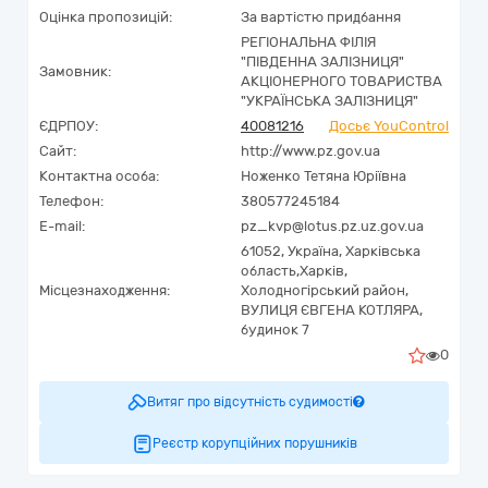
Оцінка пропозицій:
За вартістю придбання
РЕГІОНАЛЬНА ФІЛІЯ
"ПІВДЕННА ЗАЛІЗНИЦЯ"
Замовник:
АКЦІОНЕРНОГО ТОВАРИСТВА
"УКРАЇНСЬКА ЗАЛІЗНИЦЯ"
ЄДРПОУ:
40081216
Досьє YouControl
Сайт:
http://www.pz.gov.ua
Контактна особа:
Ноженко Тетяна Юріївна
Телефон:
380577245184
E-mail:
pz_kvp@lotus.pz.uz.gov.ua
61052,
Україна
,
Харківська
область,
Харків,
Місцезнаходження:
Холодногірський район,
ВУЛИЦЯ ЄВГЕНА КОТЛЯРА,
будинок 7
0
Витяг про відсутність судимості
Реєстр корупційних порушників