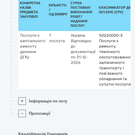
КОНКРЕТНА
СТРОК
КІЛЬКІСТЬ
НАЗВА
ПОСТАВКИ/
КЛАСИФІКАТОР ДК
/
ПРЕДМЕТА
ВИКОНАННЯ
021:2015 (CPV)
ОД.ВИМІРУ
ЗАКУПІВЛІ
РОБІТ/
НАДАННЯ
ПОСЛУГ:
Послуги з
1
Україна
50220000-3
капітального
послуга
Відповідно
Послуги з
ремонту
до
ремонту,
дрезини
документації
технічного
ДГКу
по 31-12-
обслуговування
2026
залізничного
транспорту і
пов’язаного
обладнання та
супутні послуги
+
Інформація по лоту
-
Пропозиції
Кваліфікація Учасників