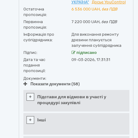
УКРАЇНА"
Досьє YouControl
Остаточна
6 536 000
UAH,
без ПДВ
пропозиція:
Первинна
7 220 000 UAH,
без ПДВ
пропозиція:
Інформація про
Для виконання ремонту
субпідрядника:
дрезини планується
залучення субпідрядника
Підпис:
підписано
Дата та час
09-03-2026, 17:31:31
подання
пропозиції:
Документи:
Показати документи (58)
+
Підстави для відмови в участі у
процедурі закупівлі
+
Інші