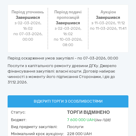
Період уточнень
Період подачі
Аукціон
Завершився
пропозицій
Завершився
з 02-03-2026,
Завершився
з
11-03-2026, 11:12
16:02
з 02-03-2026,
по
11-03-2026, 11:41
по 07-03-2026,
16:02
00:00
по 10-03-2026,
08:00
Період оскарження умов закупівлі - по
07-03-2026, 00:00
Послуги з капітального ремонту дрезини ДГКу. Джерело
фінансування закупівлі: власні кошти. Договір набирає
чинності з моменту його підписання Сторонами, і діє до
31.12.2026.
ВІДКРИТІ ТОРГИ З ОСОБЛИВОСТЯМИ
ТОРГИ ВІДМІНЕНО
Статус:
Бюджет:
7 600 000
UAH
(без ПДВ)
Вид предмету закупівлі:
Послуги
Мінімальний крок аукціону:
228 000 UAH