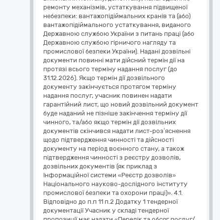
ремонту механізмів, устаткування підвищеної
небезпеки: вантажопідіймальних кранів та (або)
вантажопідіймального устаткування, виданого
Державною службою України з питань праці (або
Державною службою гірничого нагляду та
промислової безпеки України). Надані дозвільні
документи повинні мати дійсний термін дії на
протязі всього терміну надання послуг (до
31.12.2026). Якщо термін дії дозвільного
документу закінчується протягом терміну
надання послуг, учасник повинен надати
гарантійний лист, що новий дозвільний документ
буде наданий не пізніше закінчення терміну дії
чинного, та/або якщо термін дії дозвільних
документів скінчився надати лист-роз’яснення
щодо підтвердження чинності та дійсності
документу на період воєнного стану, а також
підтвердження чинності з реєстру дозволів,
дозвільних документів (як приклад з
Інформаційної системи «Реєстр дозволів»
Національного науково-дослідного інституту
промислової безпеки та охорони праці)». 4.1.
Відповідно до п.п 11 п.2 Додатку 1 тендерної
документації Учасник у складі тендерної
пропозиції має надати «Перелік та обсяг послуг/