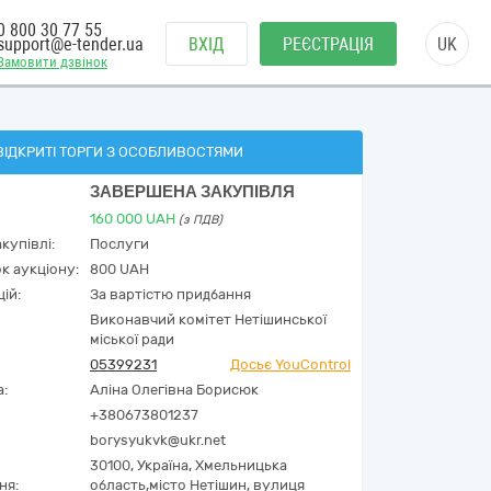
0 800 30 77 55
support@e-tender.ua
ВХІД
РЕЄСТРАЦІЯ
UK
Замовити дзвінок
ВІДКРИТІ ТОРГИ З ОСОБЛИВОСТЯМИ
ЗАВЕРШЕНА ЗАКУПІВЛЯ
160 000
UAH
(з ПДВ)
купівлі:
Послуги
к аукціону:
800 UAH
ій:
За вартістю придбання
Виконавчий комітет Нетішинської
міської ради
05399231
Досьє YouControl
а:
Аліна Олегівна Борисюк
+380673801237
borysyukvk@ukr.net
30100,
Україна
,
Хмельницька
ня:
область,
місто Нетішин,
вулиця