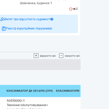
Шевченка, будинок 1
2
Витяг про відсутність судимості
Реєстр корупційних порушників
+
-
відкрити всі
закрити всі
/
КЛАСИФІКАТОР ДК 021:2015 (CPV)
КЛАСИФІКАТОРИ
50310000-1
Технічне обслуговування і