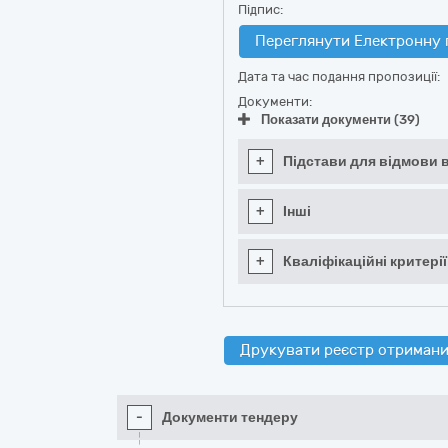
Підпис:
Переглянути Електронну 
Дата та час подання пропозиції:
Документи:
Показати документи (39)
+
Підстави для відмови в
+
Інші
+
Кваліфікаційні критерії
Друкувати реєстр отримани
-
Документи тендеру