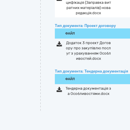
цифікація (Заправка вит
ратних матеріалів) нова
редакція.docx
Тип документа: Проект договору
ФАЙЛ
Додаток 3 проєкт Догов
ору про закупівлю посл
уг з урахуванням Особл
ивостей.docx
Тип документа: Тендерна документація
ФАЙЛ
Тендерна документація з
а Особливостями.docx