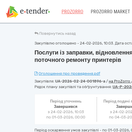
PROZORRO
PROZORRO MARKET
Повернутись назад
Закупівлю оголошено - 24-02-2026, 10:03. Дата оста
Послуги із заправки, відновлення
поточного ремонту принтерів
Оголошення про проведення.pdf
Закупівля:
UA-2026-02-24-001896-a
/
на ProZorro
Рядок плану закупівлі та обґрунтування:
UA-P-202
Період уточнень
Період подачі
Завершився
Заверш
з 24-02-2026, 10:03
з 24-02-202
по 01-03-2026, 00:00
по 04-03-202
Період оскарження умов закупівлі - по
01-03-2026, 