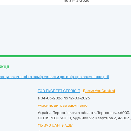
по 31-12-2026
ожця
ця закупівлі та намір укласти договір про закупівлю.pdf
ТОВ ЕКСПЕРТ СЕРВІС-Т
Досьє YouControl
з 04-03-2026 по 12-03-2026
учасник виграв закупівлю
Україна
,
Тернопільська область
,
Тернопіль,
46003, 
КОТЛЯРЕВСЬКОГО, будинок 29, квартира 2
,
46003
115 390
UAH,
з ПДВ