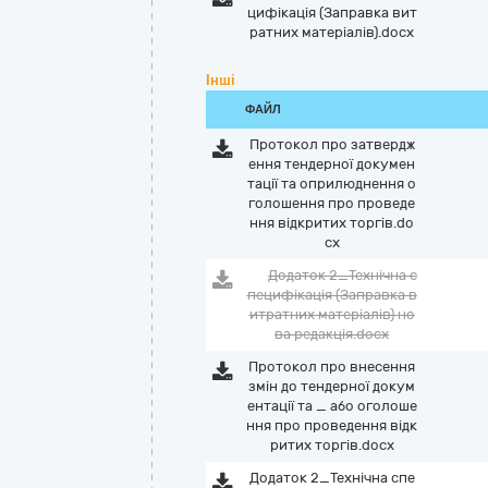
цифікація (Заправка вит
ратних матеріалів).docx
Інші
ФАЙЛ
Протокол про затвердж
ення тендерної докумен
тації та оприлюднення о
голошення про проведе
ння відкритих торгів.do
cx
Додаток 2_Технічна с
пецифікація (Заправка в
итратних матеріалів) но
ва редакція.docx
Протокол про внесення
змін до тендерної докум
ентації та _ або оголоше
ння про проведення відк
ритих торгів.docx
Додаток 2_Технічна спе