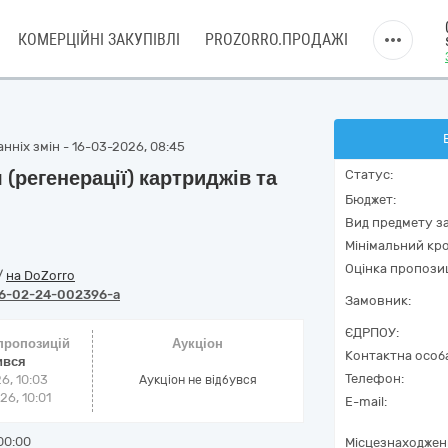
КОМЕРЦІЙНІ ЗАКУПІВЛІ
PROZORRO.ПРОДАЖІ
нніх змін - 16-03-2026, 08:45
 (регенерації) картриджів та
Статус:
Бюджет:
Вид предмету за
Мінімальний кро
Оцінка пропозиц
/
на DoZorro
6-02-24-002396-a
Замовник:
ЄДРПОУ:
 пропозицій
Аукціон
Контактна особ
ився
Телефон:
6, 10:03
Аукціон не відбувся
6, 10:01
E-mail:
00:00
Місцезнаходжен