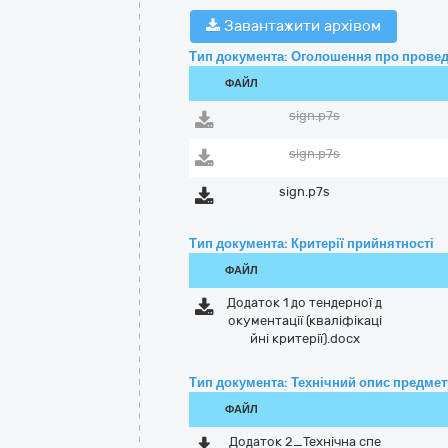
Завантажити архівом
Тип документа: Оголошення про провед
ФАЙЛ
sign.p7s
sign.p7s
sign.p7s
Тип документа: Критерії прийнятності
ФАЙЛ
Додаток 1 до тендерної д
окументації (кваліфікаці
йні критерії).docx
Тип документа: Технічний опис предмету
ФАЙЛ
Додаток 2_Технічна спе