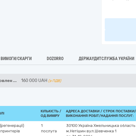
ВИМОГИ/СКАРГИ
DOZORRO
ДЕРЖАУДИТСЛУЖБА УКРАЇНИ
новлен
...
160 000
UAH
(з ПДВ)
КІЛЬКІСТЬ /
АДРЕСА ДОСТАВКИ /
СТРОК ПОСТАВКИ
ВЛІ
ОД.ВИМІРУ
ВИКОНАННЯ РОБІТ/НАДАННЯ ПОСЛУГ:
(регенерації)
1
30100
Україна
Хмельницька область
 принтерів
послуга
м.Нетішин
вул.Шевченка 1