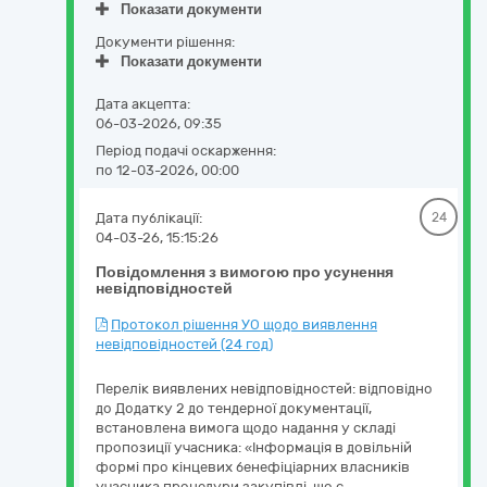
Показати документи
Документи рішення:
Показати документи
Дата акцепта:
06-03-2026, 09:35
Період подачі оскарження:
по 12-03-2026, 00:00
Дата публікації:
24
04-03-26, 15:15:26
Повідомлення з вимогою про усунення
невідповідностей
Протокол рішення УО щодо виявлення
невідповідностей (24 год)
Перелік виявлених невідповідностей: відповідно
до Додатку 2 до тендерної документації,
встановлена вимога щодо надання у складі
пропозиції учасника: «Інформація в довільній
формі про кінцевих бенефіціарних власників
учасника процедури закупівлі, що є