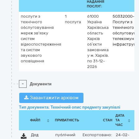
НАДАННЯ
ПОСЛУГ:
послуги з
1
61000
50332000-1
технічного
послуга
Україна
Послуги з
обслуговування
Харківська
технічного
мереж зв'язку
область
обслуговува
систем
Харків
телекомуніка
відеоспостереження
об’єкти
інфраструкт
та систем
замовника
звукового
у м. Харків.
оповіщення
по 31-12-
2026
-
Документи
Завантажити архівом
Тип документа: Технічний опис предмету закупівлі
ДАТА
ФАЙЛ
ПРИВАТНІСТЬ
СТАН
ТА
ЧАС
Дод
публічний
Експортовано:
24-02-