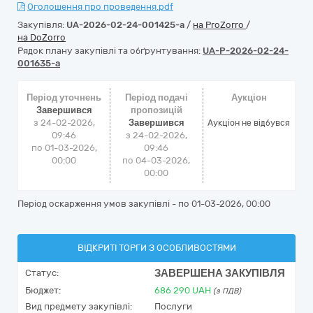
Оголошення про проведення.pdf
Закупівля:
UA-2026-02-24-001425-a
/
на ProZorro
/
на DoZorro
Рядок плану закупівлі та обґрунтування:
UA-P-2026-02-24-
001635-a
Період уточнень
Період подачі
Аукціон
Завершився
пропозицій
з 24-02-2026,
Завершився
Аукціон не відбувся
09:46
з 24-02-2026,
по 01-03-2026,
09:46
00:00
по 04-03-2026,
00:00
Період оскарження умов закупівлі - по
01-03-2026, 00:00
ВІДКРИТІ ТОРГИ З ОСОБЛИВОСТЯМИ
ЗАВЕРШЕНА ЗАКУПІВЛЯ
Статус:
Бюджет:
686 290
UAH
(з ПДВ)
Вид предмету закупівлі:
Послуги