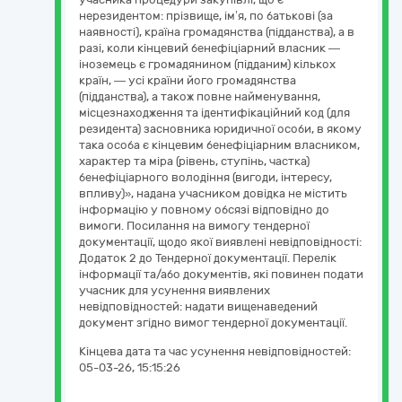
нерезидентом: прізвище, ім’я, по батькові (за
наявності), країна громадянства (підданства), а в
разі, коли кінцевий бенефіціарний власник —
іноземець є громадянином (підданим) кількох
країн, — усі країни його громадянства
(підданства), а також повне найменування,
місцезнаходження та ідентифікаційний код (для
резидента) засновника юридичної особи, в якому
така особа є кінцевим бенефіціарним власником,
характер та міра (рівень, ступінь, частка)
бенефіціарного володіння (вигоди, інтересу,
впливу)», надана учасником довідка не містить
інформацію у повному обсязі відповідно до
вимоги. Посилання на вимогу тендерної
документації, щодо якої виявлені невідповідності:
Додаток 2 до Тендерної документації. Перелік
інформації та/або документів, які повинен подати
учасник для усунення виявлених
невідповідностей: надати вищенаведений
документ згідно вимог тендерної документації.
Кінцева дата та час усунення невідповідностей:
05-03-26, 15:15:26