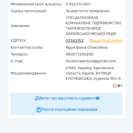
Мінімальний крок аукціону:
6 862,90 UAH
Оцінка пропозицій:
За вартістю придбання
СПЕЦІАЛІЗОВАНЕ
КОМУНАЛЬНЕ ПІДПРИЄМСТВО
Замовник:
"ХАРКІВЗЕЛЕНБУД"
ХАРКІВСЬКОЇ МІСЬКОЇ РАДИ
ЄДРПОУ:
03362152
Досьє YouControl
Контактна особа:
Ящук Ірина Олексіївна
Телефон:
380577250285
E-mail:
tenderzelenbud@gmail.com
61145,
Україна
,
Харківська
Місцезнаходження:
область,
Харків,
ВУЛИЦЯ
КЛОЧКІВСЬКА, будинок 195-А
1
Витяг про відсутність судимості
Реєстр корупційних порушників