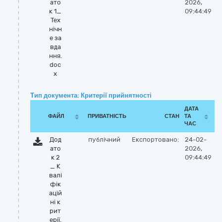
ато
2026,
к 1_
09:44:49
Тех
нічн
е за
вда
ння.
doc
x
Тип документа: Критерії прийнятності
ДАТА
ФАЙЛ
ПРИВАТНІСТЬ
СТАН
ТА
ЧАС
Дод
публічний
Експортовано:
24-02-
ато
2026,
к 2
09:44:49
_ К
валі
фік
ацій
ні к
рит
ерії.