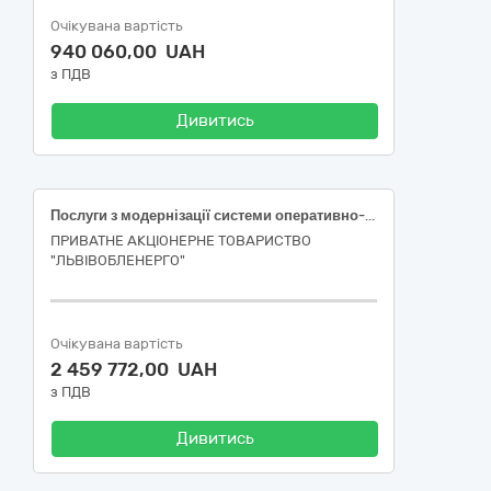
Очікувана вартість
940 060,00 UAH
з ПДВ
Дивитись
Послуги з модернізації системи оперативно-диспетчерського зв'язку ПрАТ "Львівобленерго" (Інвестиційна програма ПрАТ "Львівобленерго" на 2026 рік, розділ 5, пункт 5.2; 5.3)
ПРИВАТНЕ АКЦІОНЕРНЕ ТОВАРИСТВО
"ЛЬВІВОБЛЕНЕРГО"
Очікувана вартість
2 459 772,00 UAH
з ПДВ
Дивитись