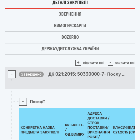
ДЕТАЛІ ЗАКУПІВЛІ
ЗВЕРНЕННЯ
ВИМОГИ/СКАРГИ
DOZORRO
ДЕРЖАУДИТСЛУЖБА УКРАЇНИ
+
-
відкрити всі
закрити всі
-
ДК 021:2015: 50330000-7- Послу
...
Завершено
-
Позиції
АДРЕСА
ДОСТАВКИ /
СТРОК
КІЛЬКІСТЬ
КОНКРЕТНА НАЗВА
ПОСТАВКИ/
КЛАСИФІКАТОР
/
ПРЕДМЕТА ЗАКУПІВЛІ
ВИКОНАННЯ
021:2015 (CPV)
ОД.ВИМІРУ
РОБІТ/