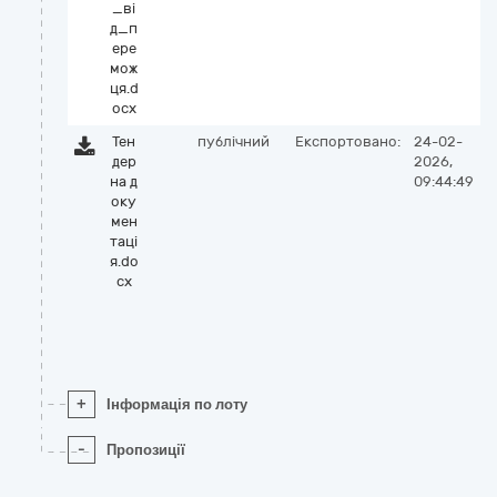
_ві
д_п
ере
мож
ця.d
ocx
Тен
публічний
Експортовано:
24-02-
дер
2026,
на д
09:44:49
оку
мен
таці
я.do
cx
+
Інформація по лоту
-
Пропозиції