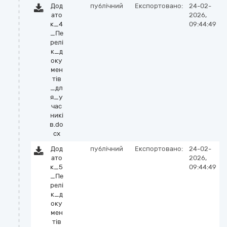
Дод
публічний
Експортовано:
24-02-
ато
2026,
к_4
09:44:49
_Пе
релі
к_д
оку
мен
тів
_дл
я_у
час
никі
в.do
cx
Дод
публічний
Експортовано:
24-02-
ато
2026,
к_5
09:44:49
_Пе
релі
к_д
оку
мен
тів