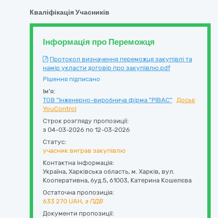
Кваліфікація Учасників
Інформація про Переможця
Протокол визначення переможця закупівлі та
намір укласти договір про закупівлю.pdf
Рішення підписано
Ім'я:
ТОВ "Інженерно-виробнича фірма "РІВАС"
Досьє
YouControl
Строк розгляду пропозиції:
з 04-03-2026 по 12-03-2026
Статус:
учасник виграв закупівлю
Контактна інформація:
Україна
,
Харківська область
,
м. Харків,
вул.
Кооперативна, буд.5
,
61003
,
Катерина Кошелєва
Остаточна пропозиція:
633 270
UAH,
з ПДВ
Документи пропозиції: