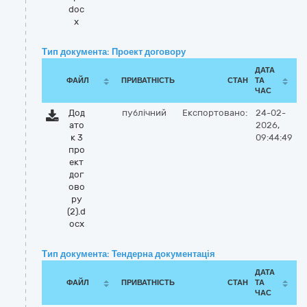
doc
x
Тип документа: Проект договору
ДАТА
ФАЙЛ
ПРИВАТНІСТЬ
СТАН
ТА
ЧАС
Дод
публічний
Експортовано:
24-02-
ато
2026,
к 3
09:44:49
про
ект
дог
ово
ру
(2).d
ocx
Тип документа: Тендерна документація
ДАТА
ФАЙЛ
ПРИВАТНІСТЬ
СТАН
ТА
ЧАС