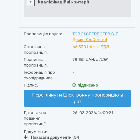
+
Кваліфікаційні критерії
Пропозицію подав:
ТОВ ЕКСПЕРТ СЕРВІС-Т
Досьє YouControl
Остаточна
66 530
UAH,
з ПДВ
пропозиція:
Первинна
78 155 UAH,
з ПДВ
пропозиція:
Інформація про
-
субпідрядника:
Підпис:
підписано
Переглянути Електронну пропозицію в
pdf
Дата та час
26-02-2026, 14:00:21
подання
пропозиції:
Документи:
Показати документи (54)