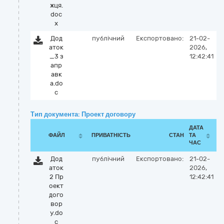
жця.
doc
x
Дод
публічний
Експортовано:
21-02-
аток
2026,
_3 з
12:42:41
апр
авк
а.do
c
Тип документа: Проект договору
ДАТА
ФАЙЛ
ПРИВАТНІСТЬ
СТАН
ТА
ЧАС
Дод
публічний
Експортовано:
21-02-
аток
2026,
2 Пр
12:42:41
оект
дого
вор
у.do
c