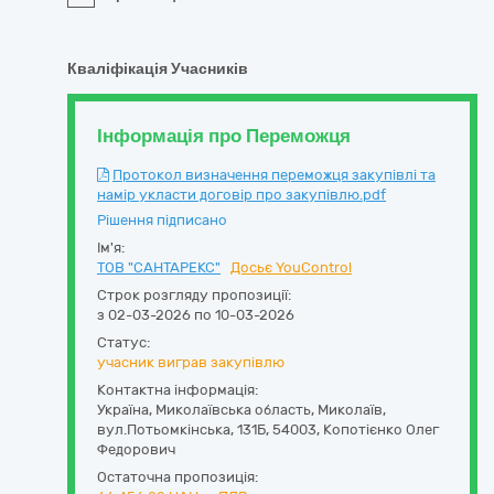
Кваліфікація Учасників
Інформація про Переможця
Протокол визначення переможця закупівлі та
намір укласти договір про закупівлю.pdf
Рішення підписано
Ім'я:
ТОВ "САНТАРЕКС"
Досьє YouControl
Строк розгляду пропозиції:
з 02-03-2026 по 10-03-2026
Статус:
учасник виграв закупівлю
Контактна інформація:
Україна
,
Миколаївська область
,
Миколаїв,
вул.Потьомкінська, 131Б
,
54003
,
Копотієнко Олег
Федорович
Остаточна пропозиція: