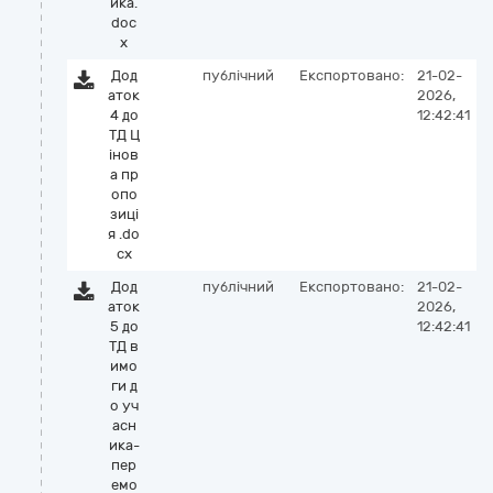
ика.
doc
x
Дод
публічний
Експортовано:
21-02-
аток
2026,
4 до
12:42:41
ТД Ц
iнов
а пр
опо
зицi
я .do
cx
Дод
публічний
Експортовано:
21-02-
аток
2026,
5 до
12:42:41
ТД в
имо
ги д
о уч
асн
ика-
пер
емо