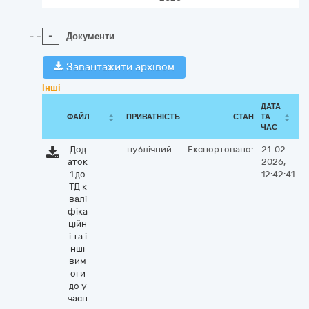
-
Документи
Завантажити архівом
Інші
ДАТА
ФАЙЛ
ПРИВАТНІСТЬ
СТАН
ТА
ЧАС
Дод
публічний
Експортовано:
21-02-
аток
2026,
1 до
12:42:41
ТД к
валі
фіка
ційн
і та і
нші
вим
оги
до у
часн