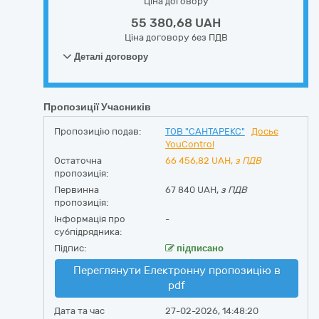
Ціна договору
55 380,68 UAH
Ціна договору без ПДВ
Деталі договору
Пропозиції Учасників
Пропозицію подав:
ТОВ "САНТАРЕКС"
Досьє
YouControl
Остаточна
66 456,82
UAH,
з ПДВ
пропозиція:
Первинна
67 840 UAH,
з ПДВ
пропозиція:
Інформація про
-
субпідрядника:
Підпис:
підписано
Переглянути Електронну пропозицію в
pdf
Дата та час
27-02-2026, 14:48:20