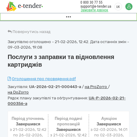
0 800 30 77 55
support@e-tender.ua
UK
Замовити дзвінок
Повернутись назад
Закупівлю оголошено - 21-02-2026, 12:42. Дата останніх змін -
09-03-2026, 19:08
Послуги з заправки та відновлення
картриджів
Оголошення про проведення.pdf
Закупівля:
UA-2026-02-21-000443-a
/
на ProZorro
/
на DoZorro
Рядок плану закупівлі та обґрунтування:
UA-P-2026-02-21-
000356-a
Період уточнень
Період подачі
Аукціон
Завершився
пропозицій
Завершився
з 21-02-2026, 12:42
Завершився
з
02-03-2026, 14:01
по 26-02-2026,
з 21-02-2026, 12:42
по
02-03-2026,