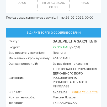
00:00
по 01-03-2026,
14:36
00:00
Період оскарження умов закупівлі - по
26-02-2026, 00:00
ВІДКРИТІ ТОРГИ З ОСОБЛИВОСТЯМИ
ЗАВЕРШЕНА ЗАКУПІВЛЯ
Статус:
Бюджет:
92 212
UAH
(з ПДВ)
Вид предмету закупівлі:
Послуги
Мінімальний крок аукціону:
461,06 UAH
Оцінка пропозицій:
За вартістю придбання
ТЕРИТОРІАЛЬНЕ УПРАВЛІННЯ
ДЕРЖАВНОГО БЮРО
Замовник:
РОЗСЛІДУВАНЬ,
РОЗТАШОВАНЕ У МІСТІ
МИКОЛАЄВІ
ЄДРПОУ:
42341034
Досьє YouControl
Контактна особа:
Максим Яськов
Телефон:
+380993963999