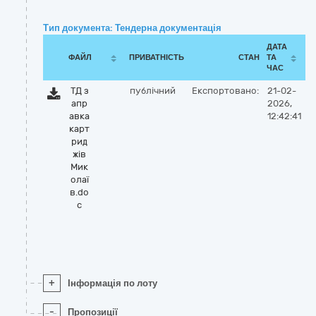
Тип документа: Тендерна документація
ДАТА
ФАЙЛ
ПРИВАТНІСТЬ
СТАН
ТА
ЧАС
ТД з
публічний
Експортовано:
21-02-
апр
2026,
авка
12:42:41
карт
рид
жів
Мик
олаї
в.do
c
+
Інформація по лоту
-
Пропозиції