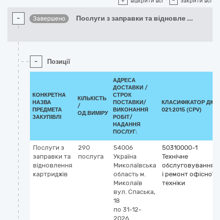
+
-
відкрити всі
закрити всі
-
Послуги з заправки та відновле
...
Завершено
-
Позиції
АДРЕСА
ДОСТАВКИ /
КОНКРЕТНА
СТРОК
КІЛЬКІСТЬ
НАЗВА
ПОСТАВКИ/
КЛАСИФІКАТОР ДК
/
ПРЕДМЕТА
ВИКОНАННЯ
021:2015 (CPV)
ОД.ВИМІРУ
ЗАКУПІВЛІ
РОБІТ/
НАДАННЯ
ПОСЛУГ:
Послуги з
290
54006
50310000-1
заправки та
послуга
Україна
Технічне
відновлення
Миколаївська
обслуговування
картриджів
область
м.
і ремонт офісної
Миколаїв
техніки
вул. Спаська,
18
по 31-12-
2026