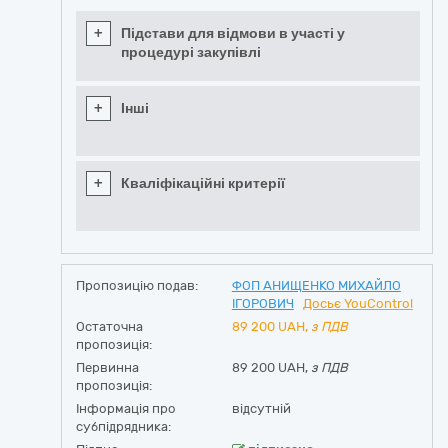
+
Підстави для відмови в участі у
процедурі закупівлі
+
Інші
+
Кваліфікаційні критерії
Пропозицію подав:
ФОП АНИЩЕНКО МИХАЙЛО
ІГОРОВИЧ
Досьє YouControl
Остаточна
89 200
UAH,
з ПДВ
пропозиція:
Первинна
89 200 UAH,
з ПДВ
пропозиція:
Інформація про
відсутній
субпідрядника: