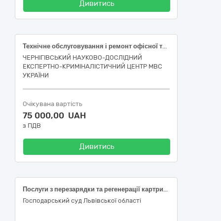
Дивитись
Технічне обслуговування і ремонт офісної техніки (послуги з заправки та відновлення картриджів)
ЧЕРНІГІВСЬКИЙ НАУКОВО-ДОСЛІДНИЙ
ЕКСПЕРТНО-КРИМІНАЛІСТИЧНИЙ ЦЕНТР МВС
УКРАЇНИ
Очікувана вартість
75 000,00 UAH
з ПДВ
Дивитись
Послуги з перезарядки та регенерації картриджів, тонерів Код ДК 021:2015 (CPV) 50310000-1 Технічне обслуговування і ремонт офісної техніки.
Господарський суд Львівської області