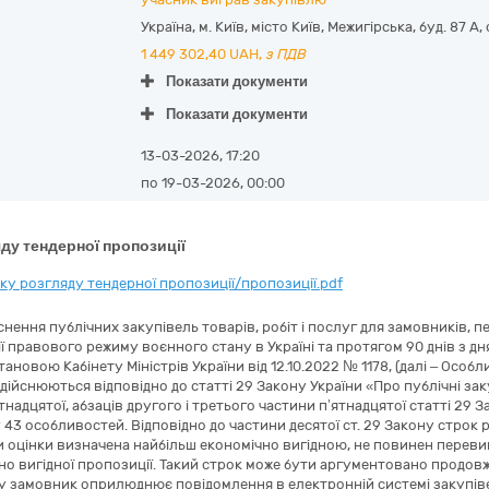
Україна
,
м. Київ
,
місто Київ,
Межигірська, буд. 87 А,
1 449 302,40
UAH,
з ПДВ
Показати документи
Показати документи
13-03-2026, 17:20
по 19-03-2026, 00:00
ду тендерної пропозиції
у розгляду тендерної пропозиції/пропозиції.pdf
нення публічних закупівель товарів, робіт і послуг для замовників, 
 дії правового режиму воєнного стану в Україні та протягом 90 днів з 
новою Кабінету Міністрів України від 12.10.2022 № 1178, (далі – Особ
ійснюються відповідно до статті 29 Закону України «Про публічні заку
стнадцятої, абзаців другого і третього частини п’ятнадцятої статті 29 
3 особливостей. Відповідно до частини десятої ст. 29 Закону строк 
и оцінки визначена найбільш економічно вигідною, не повинен переви
но вигідної пропозиції. Такий строк може бути аргументовано продо
ку замовник оприлюднює повідомлення в електронній системі закупів