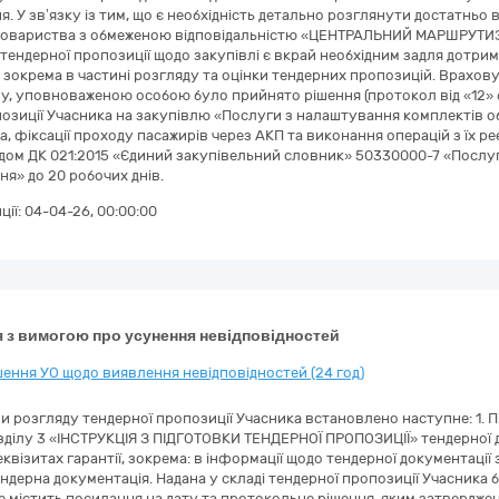
я. У зв’язку із тим, що є необхідність детально розглянути достатньо
ї товариства з обмеженою відповідальністю «ЦЕНТРАЛЬНИЙ МАРШРУТИЗА
тендерної пропозиції щодо закупівлі є вкрай необхідним задля дотр
, зокрема в частині розгляду та оцінки тендерних пропозицій. Врахо
ну, уповноваженою особою було прийнято рішення (протокол від «12»
озиції Учасника на закупівлю «Послуги з налаштування комплектів о
, фіксації проходу пасажирів через АКП та виконання операцій з їх ре
дом ДК 021:2015 «Єдиний закупівельний словник» 50330000-7 «Послу
я» до 20 робочих днів.
ції:
04-04-26, 00:00:00
 з вимогою про усунення невідповідностей
ення УО щодо виявлення невідповідностей (24 год)
и розгляду тендерної пропозиції Учасника встановлено наступне: 1. 
зділу 3 «ІНСТРУКЦІЯ З ПІДГОТОВКИ ТЕНДЕРНОЇ ПРОПОЗИЦІЇ» тендерної д
еквізитах гарантії, зокрема: в інформації щодо тендерної документації
ндерна документація. Надана у складі тендерної пропозиції Учасника 
е містить посилання на дату та протокольне рішення, яким затверджено 