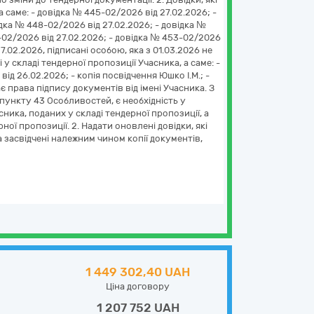
 саме: - довідка № 445-02/2026 від 27.02.2026; -
ідка № 448-02/2026 від 27.02.2026; - довідка №
-02/2026 від 27.02.2026; - довідка № 453-02/2026
7.02.2026, підписані особою, яка з 01.03.2026 не
і у складі тендерної пропозиції Учасника, а саме: -
ід 26.02.2026; - копія посвідчення Юшко І.М.; -
ає права підпису документів від імені Учасника. З
 пункту 43 Особливостей, є необхідність у
ика, поданих у складі тендерної пропозиції, а
ї пропозиції. 2. Надати оновлені довідки, які
 засвідчені належним чином копії документів,
1 449 302,40 UAH
Ціна договору
1 207 752 UAH