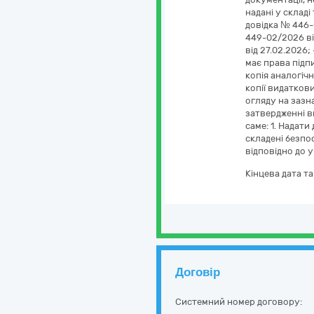
надані у складі
довідка № 446-0
449-02/2026 ві
від 27.02.2026;
має права підпи
копія аналогічн
копії видаткови
огляду на зазн
затвердженні в
саме: 1. Надат
складені безпо
відповідно до 
Кінцева дата т
Договір
Системний номер договору: