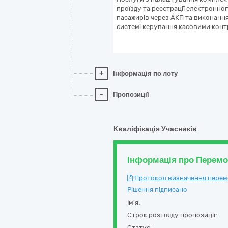
проїзду та реєстрації електронног
пасажирів через АКП та виконання 
системі керування касовими кон
+
Інформація по лоту
-
Пропозиції
Кваліфікація Учасників
Інформація про Перем
Протокол визначення перемож
Рішення підписано
Ім'я:
Строк розгляду пропозиції:
Статус: