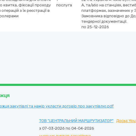
о квитка, фіксації проходу
послуга
А, та/або на станціях, вести
операцій з їх реєстрації в
платформах, зазначених у 
тролерами
Замовника відповідно до До
тендерної документації.
по 25-12-2026
ожця
ця закупівлі та намір укласти договір про закупівлю.pdf
ТОВ "ЦЕНТРАЛЬНИЙ МАРШРУТИЗАТОР"
Досьє You
з 07-03-2026 по 04-04-2026
учасник виграв закупівлю