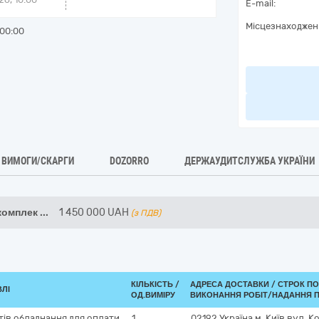
E-mail:
Місцезнаходжен
00:00
ВИМОГИ/СКАРГИ
DOZORRO
ДЕРЖАУДИТСЛУЖБА УКРАЇНИ
комплек
...
1 450 000
UAH
(з ПДВ)
КІЛЬКІСТЬ /
АДРЕСА ДОСТАВКИ /
СТРОК П
ВЛІ
ОД.ВИМІРУ
ВИКОНАННЯ РОБІТ/НАДАННЯ П
ів обладнання для оплати
1
02192
Україна
м. Київ
вул. К