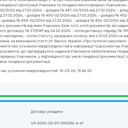
 тендерної пропозиції Учасника та складені безпосередньо Учасником, а
2/2026 від 27.02.2026; - довідка № 447-02/2026 від 27.02.2026; - дов
д 27.02.2026; - довідка № 450-02/2026 від 27.02.2026; - довідка № 452
 - довідка № 454-02/2026 від 27.02.2026; - довідка № 456-02/2026 від 2
су документів від імені Учасника. Крім того, копії документів, які надан
ого договору № 97/ЕМР від 24.02.2025; - копія договору підряду № 119 в
х накладних; - копія Статуту, засвідчені особою, яка з 01.03.2026 не м
ачене, на виконання статті 29 Закону України «Про публічні закупівлі»
имоги про усунення невідповідностей в інформації та документах Учасн
и документи, що підтверджують надання Учасником забезпечення тендерно
середньо Учасником, у відповідності до умов тендерної документації та
умов тендерної документації.
а час усунення невідповідностей:
13-03-26, 13:46:32
Договір укладено
UA-2026-02-20-006282-a-a1