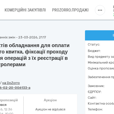
КОМЕРЦІЙНІ ЗАКУПІВЛІ
PROZORRO.ПРОДАЖІ
ніх змін - 23-03-2026, 21:17
тів обладнання для оплати
Статус:
го квитка, фіксації проходу
Бюджет:
Вид предмету за
 операцій з їх реєстрації в
Мінімальний кро
нтролерами
Оцінка пропозиц
Забезпечення пр
/
на DoZorro
Замовник:
6-02-20-006133-a
ЄДРПОУ:
Сайт:
 пропозицій
Аукціон
Контактна особ
ився
6, 12:36
Телефон:
Аукціон не відбувся
6, 10:00