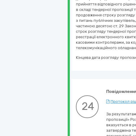
прийняття відповідного рішенн
в складі тендерної пропозиці
продовження строку розгляду 
з питань публічних закупівель
частиною десятою ст. 29 Зако
строк розгляду тендерної проп
реєстрації електронного квитка
касовими контролерами, за ко
телекомунікаційного обладнанн
Кінцева дата розгляду пропози
Повідомлення
Протокол ріш
24
За результатам
пропозиції» Ро
вказується в р
затверджена те
документації, н