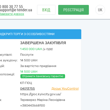
0 800 30 77 55
support@e-tender.ua
ВХІД
РЕЄСТРАЦІЯ
UK
Замовити дзвінок
ВІДКРИТІ ТОРГИ З ОСОБЛИВОСТЯМИ
ЗАВЕРШЕНА ЗАКУПІВЛЯ
1 450 000
UAH
(з ПДВ)
купівлі:
Послуги
к аукціону:
14 500 UAH
ій:
За вартістю придбання
14 500 UAH
опозиції:
Отримати банківську гарантію
КП ГІОЦ
04013755
Досьє YouControl
https://gioc.kyivcity.gov.ua/
а:
Тереверко Маріна Леонідівна
+380443668100