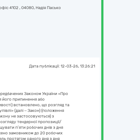
 офіс 4102
,
04080
,
Надія Пасько
Дата публікації:
12-03-26, 13:26:21
передбачених Законом України «Про
дня його припинення або
ливості) встановлено, що розгляд та
півлі» (далі – Закон) (положення
Закону не застосовуються) з
розгляду тендерної пропозиції/
щувати п’яти робочих днів з дня
вжено замовником до 20 робочих
ель протягом одного дня з дня