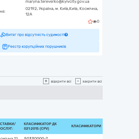
maryna.tereverko@kyivcity.gov.ua
02192,
Україна
,
м. Київ,
Київ,
Космічна,
ня:
12А
0
Витяг про відсутність судимості
Реєстр корупційних порушників
+
-
відкрити всі
закрити всі
ОСТАВКИ/
КЛАСИФІКАТОР ДК
КЛАСИФІКАТОРИ
ОСЛУГ:
021:2015 (CPV)
осмічна 12
50330000-7