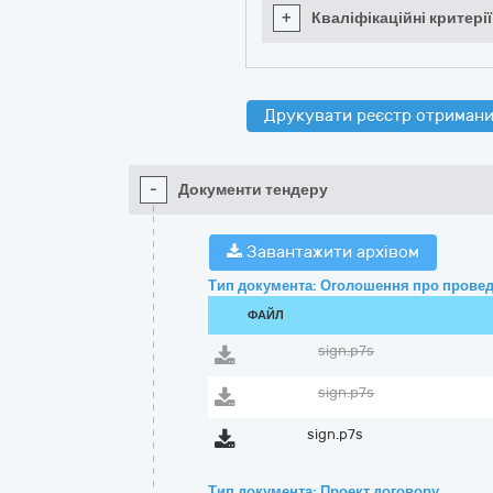
+
Кваліфікаційні критерії
Друкувати реєстр отримани
-
Документи тендеру
Завантажити архівом
Тип документа: Оголошення про провед
ФАЙЛ
sign.p7s
sign.p7s
sign.p7s
Тип документа: Проект договору