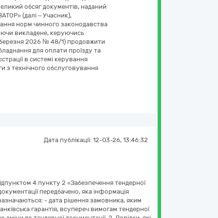
 великий обсяг документів, наданий
ТОР» (далі – Учасник),
имання норм чинного законодавства
вуючи викладене, керуючись
 березня 2026 № 48/1) продовжити
бладнання для оплати проїзду та
єстрації в системі керування
ги з технічного обслуговування
Дата публікації:
12-03-26, 13:46:32
Підпунктом 4 пункту 2 «Забезпечення тендерної
окументації передбачено, яка інформація
 зазначаються: - дата рішення замовника, яким
банківська гарантія, всупереч вимогам тендерної
зміни до тендерної документації. 2. Довідки, які