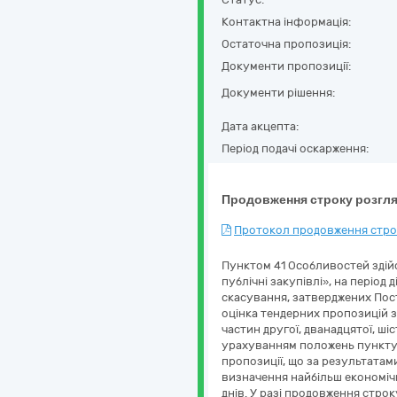
Контактна інформація:
Остаточна пропозиція:
Документи пропозиції:
Документи рішення:
Дата акцепта:
Період подачі оскарження:
Продовження строку розгля
Протокол продовження строк
Пунктом 41 Особливостей здійс
публічні закупівлі», на період
скасування, затверджених Поста
оцінка тендерних пропозицій зд
частин другої, дванадцятої, ші
урахуванням положень пункту 4
пропозиції, що за результатам
визначення найбільш економіч
днів. У разі продовження стро