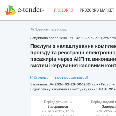
PROZORRO
PROZORRO MARKET
Повернутись назад
Закупівлю оголошено - 20-02-2026, 12:36. Дата остан
Послуги з налаштування комплек
проїзду та реєстрації електронно
пасажирів через АКП та виконання
системі керування касовими ко
Оголошення про проведення.pdf
Закупівля:
UA-2026-02-20-006282-a
/
на ProZorro
Рядок плану закупівлі та обґрунтування:
UA-P-202
Період уточнень
Період подачі
Завершився
Заверш
з 20-02-2026, 12:36
з 20-02-202
по 04-03-2026, 00:00
по 07-03-202