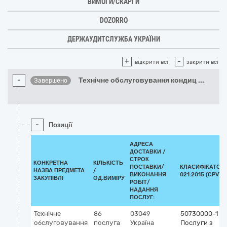
ВИМОГИ/СКАРГИ
DOZORRO
ДЕРЖАУДИТСЛУЖБА УКРАЇНИ
+
-
відкрити всі
закрити всі
-
Технічне обслуговування кондиц
...
Завершено
-
Позиції
АДРЕСА
ДОСТАВКИ /
СТРОК
КОНКРЕТНА
КІЛЬКІСТЬ
ПОСТАВКИ/
КЛАСИФІКАТОР 
НАЗВА ПРЕДМЕТА
/
ВИКОНАННЯ
021:2015 (CPV)
ЗАКУПІВЛІ
ОД.ВИМІРУ
РОБІТ/
НАДАННЯ
ПОСЛУГ:
Технічне
86
03049
50730000-1
обслуговування
послуга
Україна
Послуги з