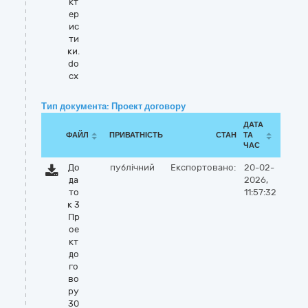
кт
ер
ис
ти
ки.
do
cx
Тип документа: Проект договору
ДАТА
ФАЙЛ
ПРИВАТНІСТЬ
СТАН
ТА
ЧАС
До
публічний
Експортовано:
20-02-
да
2026,
то
11:57:32
к 3
Пр
ое
кт
до
го
во
ру
30