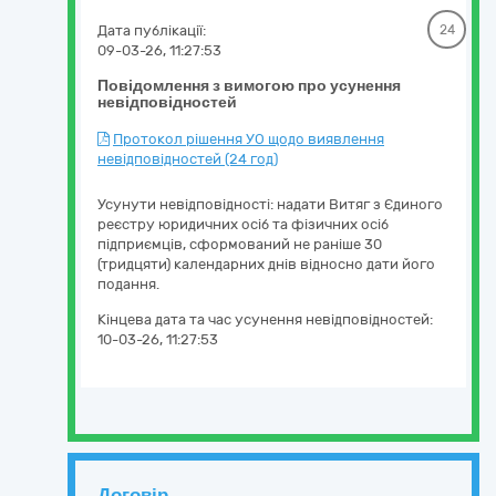
Дата публікації:
24
09-03-26, 11:27:53
Повідомлення з вимогою про усунення
невідповідностей
Протокол рішення УО щодо виявлення
невідповідностей (24 год)
Усунути невідповідності: надати Витяг з Єдиного
реєстру юридичних осіб та фізичних осіб
підприємців, сформований не раніше 30
(тридцяти) календарних днів відносно дати його
подання.
Кінцева дата та час усунення невідповідностей:
10-03-26, 11:27:53
Договір