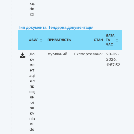
кд.
do
cx
Тип документа: Тендерна документація
ДАТА
ФАЙЛ
ПРИВАТНІСТЬ
СТАН
ТА
ЧАС
До
публічний
Експортовано:
20-02-
ку
2026,
ме
11:57:32
нт
аці
я с
пр
ощ
ен
ої
за
ку
пів
лі.
do