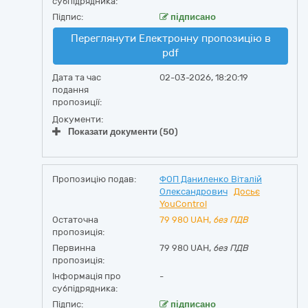
субпідрядника:
Підпис:
підписано
Переглянути Електронну пропозицію в
pdf
Дата та час
02-03-2026, 18:20:19
подання
пропозиції:
Документи:
Показати документи (50)
Пропозицію подав:
ФОП Даниленко Віталій
Олександрович
Досьє
YouControl
Остаточна
79 980
UAH,
без ПДВ
пропозиція:
Первинна
79 980 UAH,
без ПДВ
пропозиція:
Інформація про
-
субпідрядника:
Підпис:
підписано