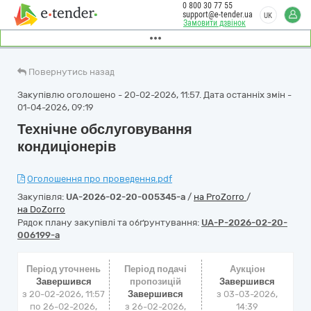
0 800 30 77 55
support@e-tender.ua
UK
Замовити дзвінок
Повернутись назад
Закупівлю оголошено - 20-02-2026, 11:57. Дата останніх змін -
01-04-2026, 09:19
Технічне обслуговування
кондиціонерів
Оголошення про проведення.pdf
Закупівля:
UA-2026-02-20-005345-a
/
на ProZorro
/
на DoZorro
Рядок плану закупівлі та обґрунтування:
UA-P-2026-02-20-
006199-a
Період уточнень
Період подачі
Аукціон
Завершився
пропозицій
Завершився
з 20-02-2026, 11:57
Завершився
з
03-03-2026,
по 26-02-2026,
з 26-02-2026,
14:39