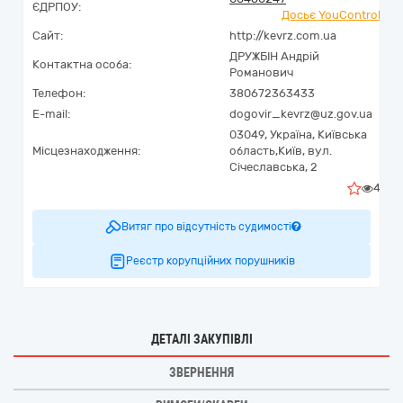
ЄДРПОУ:
Досьє YouControl
Сайт:
http://kevrz.com.ua
ДРУЖБІН Андрій
Контактна особа:
Романович
Телефон:
380672363433
E-mail:
dogovir_kevrz@uz.gov.ua
03049,
Україна
,
Київська
Місцезнаходження:
область,
Київ,
вул.
Січеславська, 2
4
Витяг про відсутність судимості
Реєстр корупційних порушників
ДЕТАЛІ ЗАКУПІВЛІ
ЗВЕРНЕННЯ