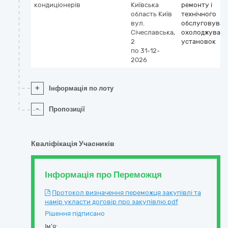
кондиціонерів
Київська
ремонту і
область
Київ
технічного
вул.
обслуговуван
Січеславська,
охолоджуваль
2
установок
по 31-12-
2026
+
Інформація по лоту
-
Пропозиції
Кваліфікація Учасників
Інформація про Переможця
Протокол визначення переможця закупівлі та
намір укласти договір про закупівлю.pdf
Рішення підписано
Ім'я: