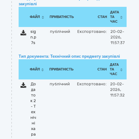
закупівлі
ДАТА
ФАЙЛ
ПРИВАТНІСТЬ
СТАН
ТА
ЧАС
sig
публічний
Експортовано:
20-02-
n.p
2026,
7s
11:57:37
Тип документа: Технічний опис предмету закупівлі
ДАТА
ФАЙЛ
ПРИВАТНІСТЬ
СТАН
ТА
ЧАС
До
публічний
Експортовано:
20-02-
да
2026,
то
11:57:32
к 2
- Т
ех
ніч
ні
ха
ра