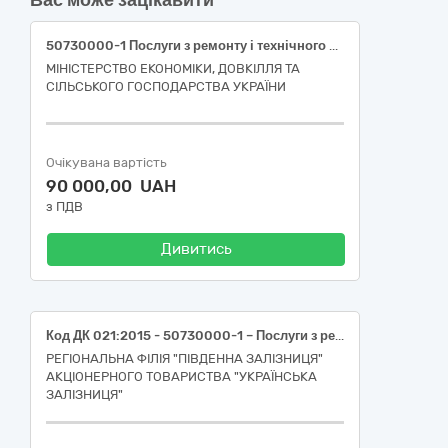
Вас може зацікавити
50730000-1 Послуги з ремонту і технічного обслуговування охолоджувальних установок (Послуги з діагностики кондиціонерів)
МІНІСТЕРСТВО ЕКОНОМІКИ, ДОВКІЛЛЯ ТА
СІЛЬСЬКОГО ГОСПОДАРСТВА УКРАЇНИ
Очікувана вартість
90 000,00 UAH
з ПДВ
Дивитись
Код ДК 021:2015 - 50730000-1 – Послуги з ремонту і технічного обслуговування охолоджувальних установок – (Лот №1 Послуги з технічного обслуговування кондиціонерів – Лот №2 Послуги з технічного обслуговування повітряних завіс)
РЕГІОНАЛЬНА ФІЛІЯ "ПІВДЕННА ЗАЛІЗНИЦЯ"
АКЦІОНЕРНОГО ТОВАРИСТВА "УКРАЇНСЬКА
ЗАЛІЗНИЦЯ"