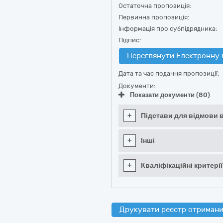
Остаточна пропозиція:
Первинна пропозиція:
Інформація про субпідрядника:
Підпис:
Переглянути Електронну 
Дата та час подання пропозиції:
Документи:
Показати документи (80)
+
Підстави для відмови в
+
Інші
+
Кваліфікаційні критерії
Друкувати реєстр отримани