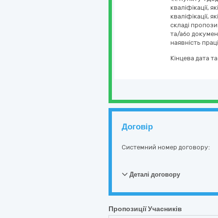
кваліфікації, я
кваліфікації, 
складі пропозиц
та/або докумен
наявність праці
Кінцева дата т
Договір
Системний номер договору:
Деталі договору
Пропозиції Учасників