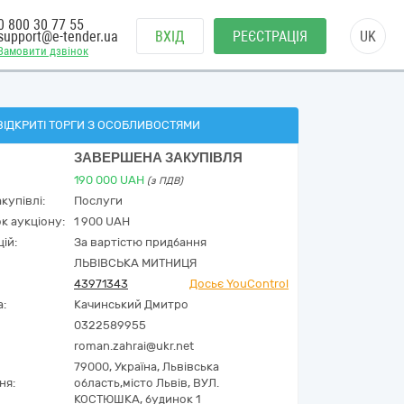
0 800 30 77 55
support@e-tender.ua
ВХІД
РЕЄСТРАЦІЯ
UK
Замовити дзвінок
ВІДКРИТІ ТОРГИ З ОСОБЛИВОСТЯМИ
ЗАВЕРШЕНА ЗАКУПІВЛЯ
190 000
UAH
(з ПДВ)
купівлі:
Послуги
к аукціону:
1 900 UAH
ій:
За вартістю придбання
ЛЬВІВСЬКА МИТНИЦЯ
43971343
Досьє YouControl
а:
Качинський Дмитро
0322589955
roman.zahrai@ukr.net
79000,
Україна
,
Львівська
ня:
область,
місто Львів,
ВУЛ.
КОСТЮШКА, будинок 1