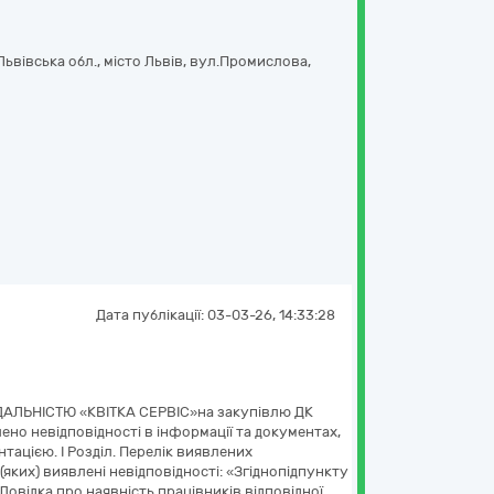
 Львівська обл., місто Львів, вул.Промислова,
Дата публікації:
03-03-26, 14:33:28
ДАЛЬНІСТЮ «КВІТКА СЕРВІС»на закупівлю ДК
ено невідповідності в інформації та документах,
тацією. І Розділ. Перелік виявлених
(яких) виявлені невідповідності: «Згіднопідпункту
«Довідка про наявність працівників відповідної