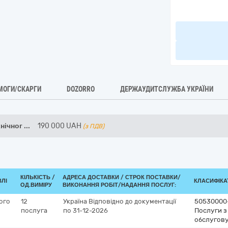
МОГИ/СКАРГИ
DOZORRO
ДЕРЖАУДИТСЛУЖБА УКРАЇНИ
нічног
...
190 000
UAH
(з ПДВ)
КІЛЬКІСТЬ /
АДРЕСА ДОСТАВКИ /
СТРОК ПОСТАВКИ/
ВЛІ
КЛАСИФІКАТ
ОД.ВИМІРУ
ВИКОНАННЯ РОБІТ/НАДАННЯ ПОСЛУГ:
ого
12
Україна
Відповідно до документації
50530000
послуга
по 31-12-2026
Послуги з
обслугову