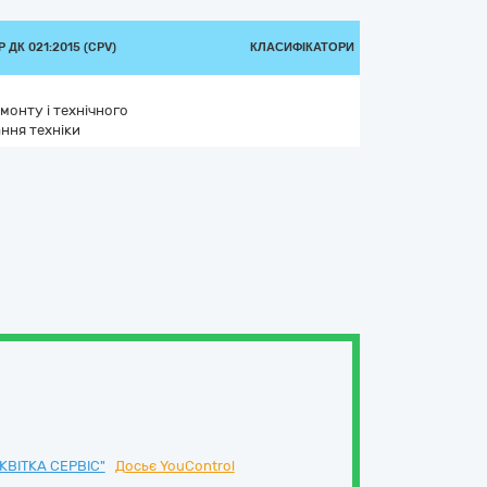
ДК 021:2015 (CPV)
КЛАСИФІКАТОРИ
монту і технічного
ння техніки
ВІТКА СЕРВІС"
Досьє YouControl