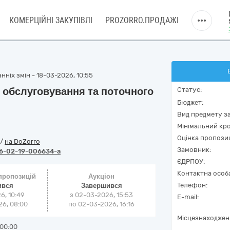
КОМЕРЦІЙНІ ЗАКУПІВЛІ
PROZORRO.ПРОДАЖІ
ніх змін - 18-03-2026, 10:55
о обслуговування та поточного
Статус:
Бюджет:
Вид предмету за
Мінімальний кро
Оцінка пропозиц
/
на DoZorro
Замовник:
6-02-19-006634-a
ЄДРПОУ:
Контактна особ
 пропозицій
Аукціон
Телефон:
ився
Завершився
6, 10:49
з
02-03-2026, 15:53
E-mail:
6, 08:00
по
02-03-2026, 16:16
Місцезнаходжен
00:00