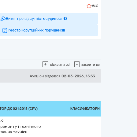
2
Витяг про відсутність судимості
Реєстр корупційних порушників
+
-
відкрити всі
закрити всі
Аукціон відбувся
02-03-2026, 15:53
ОР ДК 021:2015 (CPV)
КЛАСИФІКАТОРИ
-9
 ремонту і технічного
вання техніки