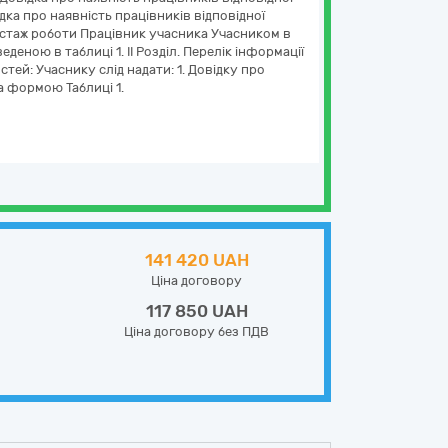
ідка про наявність працівників відповідної
ий стаж роботи Працівник учасника Учасником в
еною в таблиці 1. ІІ Розділ. Перелік інформації
тей: Учаснику слід надати: 1. Довідку про
за формою Таблиці 1.
141 420 UAH
Ціна договору
117 850 UAH
Ціна договору без ПДВ