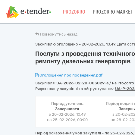
PROZORRO
PROZORRO MARKET
Повернутись назад
Закупівлю оголошено - 20-02-2026, 10:49. Дата остан
Послуги з проведення технічног
ремонту дизельних генераторів
Оголошення про проведення.pdf
Закупівля:
UA-2026-02-20-003029-a
/
на ProZorro
Рядок плану закупівлі та обґрунтування:
UA-P-202
Період уточнень
Період подачі
Завершився
Заверш
з 20-02-2026, 10:49
з 20-02-202
по 25-02-2026, 00:00
по 28-02-202
Період оскарження умов закупівлі - по
25-02-2026, 