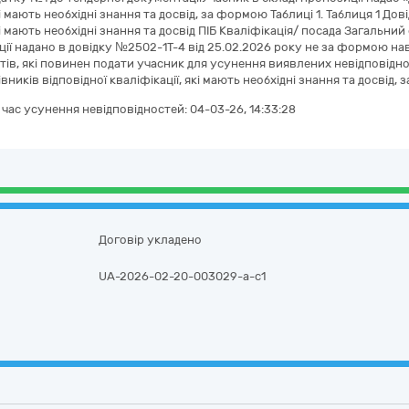
кі мають необхідні знання та досвід, за формою Таблиці 1. Таблиця 1 Дов
які мають необхідні знання та досвід ПІБ Кваліфікація/ посада Загальн
ії надано в довідку №2502-1Т-4 від 25.02.2026 року не за формою навед
тів, які повинен подати учасник для усунення виявлених невідповіднос
вників відповідної кваліфікації, які мають необхідні знання та досвід, 
а час усунення невідповідностей:
04-03-26, 14:33:28
Договір укладено
UA-2026-02-20-003029-a-c1