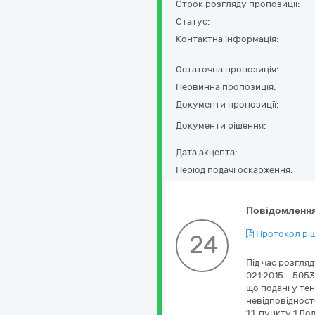
Строк розгляду пропозиції:
Статус:
Контактна інформація:
Остаточна пропозиція:
Первинна пропозиція:
Документи пропозиції:
Документи рішення:
Дата акцепта:
Період подачі оскарження:
Повідомлення
Протокол ріш
24
Під час розгл
021:2015 – 505
що подані у те
невідповідносте
1.1. пункту 1 Д