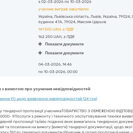
з 02-03-2026 по 10-03-2026
учасник виграв закупівлю
Україна
,
Львівська область
,
Львів,
Україна, 79024,
будинок 47А
,
79024
,
Максим Царьов
141 500
UAH,
з ПДВ
162 250 UAH,
з ПДВ
Показати документи
Показати документи
04-03-2026, 14:46
по 10-03-2026, 00:00
 з вимогою про усунення невідповідностей
ення УО щодо виявлення невідповідностей (24 год)
яду тендерної пропозиції учасникаТОВАРИСТВО З ОБМЕЖЕНОЮ ВІДПОВІ
30000- 9Послуги з ремонту і технічного обслуговування техніки виявл
ндерній пропозиції та/або подання яких вимагалось тендерною докумен
й та посилання на вимогу (вимоги) тендерної документації, щодо якої 
одатку №1 до тендерної документаціїУчасник в складі пропозиції надає 