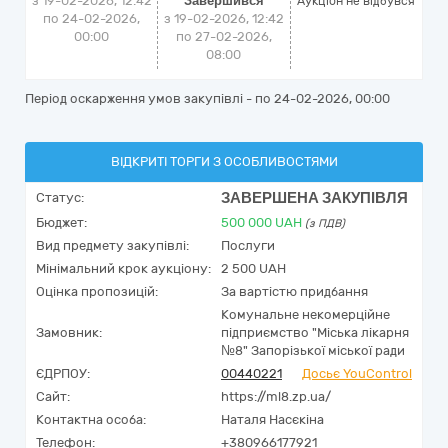
з 19-02-2026, 12:42
Завершився
Аукціон не відбувся
по 24-02-2026,
з 19-02-2026, 12:42
00:00
по 27-02-2026,
08:00
Період оскарження умов закупівлі - по
24-02-2026, 00:00
ВІДКРИТІ ТОРГИ З ОСОБЛИВОСТЯМИ
ЗАВЕРШЕНА ЗАКУПІВЛЯ
Статус:
Бюджет:
500 000
UAH
(з ПДВ)
Вид предмету закупівлі:
Послуги
Мінімальний крок аукціону:
2 500 UAH
Оцінка пропозицій:
За вартістю придбання
Комунальне некомерційне
Замовник:
підприємство "Міська лікарня
№8" Запорізької міської ради
ЄДРПОУ:
00440221
Досьє YouControl
Сайт:
https://ml8.zp.ua/
Контактна особа:
Наталя Насєкіна
Телефон:
+380966177921