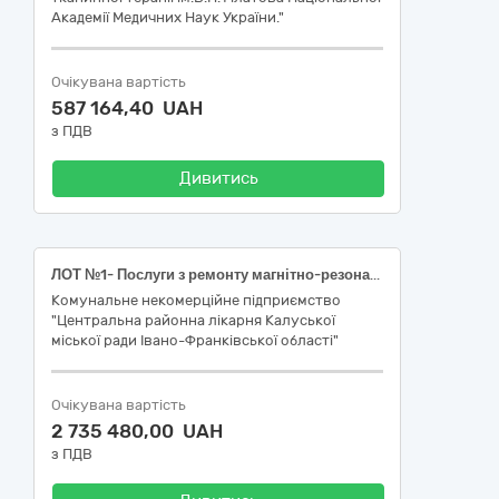
Академії Медичних Наук України."
Очікувана вартість
587 164,40 UAH
з ПДВ
Дивитись
ЛОТ №1- Послуги з ремонту магнітно-резонансного томографа PHILIPS ACHIEVA 1.5T ; ЛОТ №2- послуги з постгарантійного сервісного обслуговування магнітно-резонансного томографа ACHIEVA 1.5T
Комунальне некомерційне підприємство
"Центральна районна лікарня Калуської
міської ради Івано-Франківської області"
Очікувана вартість
2 735 480,00 UAH
з ПДВ