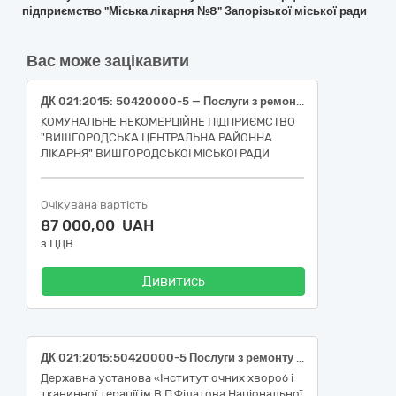
підприємство "Міська лікарня №8" Запорізької міської ради
Вас може зацікавити
ДК 021:2015: 50420000-5 — Послуги з ремонту і технічного обслуговування медичного та хірургічного обладнання (Послуги з технічного обслуговування автоматичного гематологічного аналізатора Yumizen H 500 OT та автоматичного аналізатору для визначення швидкості осідання еритроцитів iSED)
КОМУНАЛЬНЕ НЕКОМЕРЦІЙНЕ ПІДПРИЄМСТВО
"ВИШГОРОДСЬКА ЦЕНТРАЛЬНА РАЙОННА
ЛІКАРНЯ" ВИШГОРОДСЬКОЇ МІСЬКОЇ РАДИ
Очікувана вартість
87 000,00 UAH
з ПДВ
Дивитись
ДК 021:2015:50420000-5 Послуги з ремонту і технічного обслуговування медичного та хірургічного обладнання
Державна установа «Інститут очних хвороб і
тканинної терапії ім.В.П.Філатова Національної