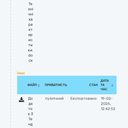
Те
хні
чні
ха
ра
кт
ер
ис
ти
ки.
do
cx
Інші
ДАТА
ФАЙЛ
ПРИВАТНІСТЬ
СТАН
ТА
ЧАС
До
публічний
Експортовано:
19-02-
да
2026,
то
12:42:52
к 3
Те
нд