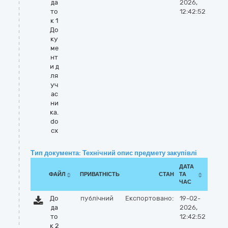
да
2026,
то
12:42:52
к 1
До
ку
ме
нт
и д
ля
уч
ас
ни
ка.
do
cx
Тип документа: Технічний опис предмету закупівлі
ДАТА
ФАЙЛ
ПРИВАТНІСТЬ
СТАН
ТА
ЧАС
До
публічний
Експортовано:
19-02-
да
2026,
то
12:42:52
к 2