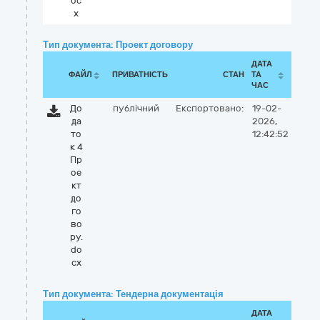
oc
x
Тип документа: Проект договору
ДАТА
ФАЙЛ
ПРИВАТНІСТЬ
СТАН
ТА
ЧАС
До
публічний
Експортовано:
19-02-
да
2026,
то
12:42:52
к 4
Пр
ое
кт
до
го
во
ру.
do
cx
Тип документа: Тендерна документація
ДАТА