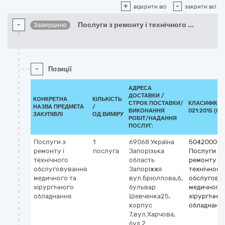
+
-
відкрити всі
закрити всі
-
Послуги з ремонту і технічного
...
Завершено
-
Позиції
АДРЕСА
ДОСТАВКИ /
КОНКРЕТНА
КІЛЬКІСТЬ
СТРОК ПОСТАВКИ/
КЛАСИФІКАТ
НАЗВА ПРЕДМЕТА
/
ВИКОНАННЯ
021:2015 (CP
ЗАКУПІВЛІ
ОД.ВИМІРУ
РОБІТ/НАДАННЯ
ПОСЛУГ:
Послуги з
1
69068
Україна
50420000-
ремонту і
послуга
Запорізька
Послуги з
технічного
область
ремонту і
обслуговування
Запоріжжя
технічного
медичного та
вул.Брюллова,6,
обслугову
хірургічного
бульвар
медичного 
обладнання
Шевченка25,
хірургічно
корпус
обладнанн
7,вул.Харчова,
буд.2