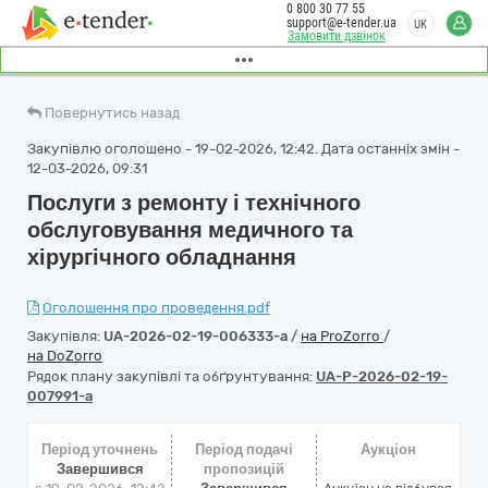
0 800 30 77 55
support@e-tender.ua
UK
Замовити дзвінок
Повернутись назад
Закупівлю оголошено - 19-02-2026, 12:42. Дата останніх змін -
12-03-2026, 09:31
Послуги з ремонту і технічного
обслуговування медичного та
хірургічного обладнання
Оголошення про проведення.pdf
Закупівля:
UA-2026-02-19-006333-a
/
на ProZorro
/
на DoZorro
Рядок плану закупівлі та обґрунтування:
UA-P-2026-02-19-
007991-a
Період уточнень
Період подачі
Аукціон
Завершився
пропозицій