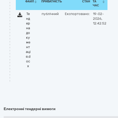
ФАЙЛ
ПРИВАТНІСТЬ
СТАН
ТА
ЧАС
Те
публічний
Експортовано:
19-02-
нд
2026,
ер
12:42:52
на
до
ку
ме
нт
аці
я.d
oc
x
Електронні тендерні вимоги