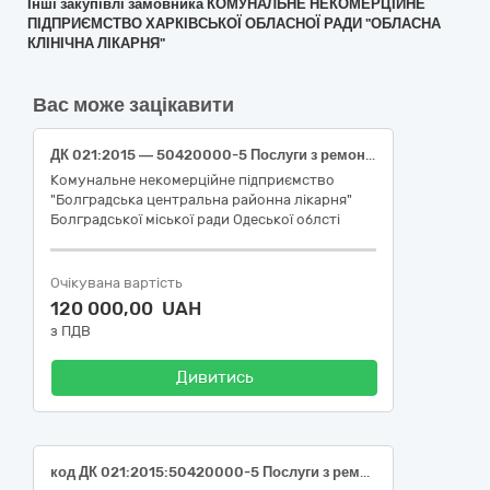
Інші закупівлі замовника КОМУНАЛЬНЕ НЕКОМЕРЦІЙНЕ
ПІДПРИЄМСТВО ХАРКІВСЬКОЇ ОБЛАСНОЇ РАДИ "ОБЛАСНА
КЛІНІЧНА ЛІКАРНЯ"
Вас може зацікавити
ДК 021:2015 ― 50420000-5 Послуги з ремонту і технічного обслуговування медичного та хірургічного обладнання, номенклатурна позиція ДК 021:2015 ― 50422000-9 Послуги з ремонту і технічного обслуговування хірургічного обладнання (Ремонт обладнання: Відеогастроскоп EMV-200)
Комунальне некомерційне підприємство
"Болградська центральна районна лікарня"
Болградської міської ради Одеської облсті
Очікувана вартість
120 000,00 UAH
з ПДВ
Дивитись
код ДК 021:2015:50420000-5 Послуги з ремонту і технічного обслуговування медичного та хірургічного обладнання (ДК деталізований 021:2015: 50422000-9 - Послуги з ремонту і технічного обслуговування хірургічного обладнання) Послуги з технічного обслуговування апарату ШВЛ