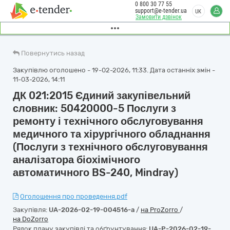
0 800 30 77 55
support@e-tender.ua
UK
Замовити дзвінок
Повернутись назад
Закупівлю оголошено - 19-02-2026, 11:33. Дата останніх змін -
11-03-2026, 14:11
ДК 021:2015 Єдиний закупівельний
словник: 50420000-5 Послуги з
ремонту і технічного обслуговування
медичного та хірургічного обладнання
(Послуги з технічного обслуговування
аналізатора біохімічного
автоматичного BS-240, Mindray)
Оголошення про проведення.pdf
Закупівля:
UA-2026-02-19-004516-a
/
на ProZorro
/
на DoZorro
Рядок плану закупівлі та обґрунтування:
UA-P-2026-02-19-