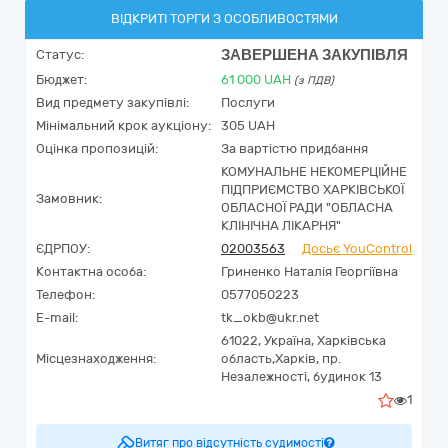
ВІДКРИТІ ТОРГИ З ОСОБЛИВОСТЯМИ
ЗАВЕРШЕНА ЗАКУПІВЛЯ
Статус:
Бюджет:
61 000
UAH
(з ПДВ)
Вид предмету закупівлі:
Послуги
Мінімальний крок аукціону:
305 UAH
Оцінка пропозицій:
За вартістю придбання
КОМУНАЛЬНЕ НЕКОМЕРЦІЙНЕ
ПІДПРИЄМСТВО ХАРКІВСЬКОЇ
Замовник:
ОБЛАСНОЇ РАДИ "ОБЛАСНА
КЛІНІЧНА ЛІКАРНЯ"
ЄДРПОУ:
02003563
Досьє YouControl
Контактна особа:
Гриненко Наталія Георгіївна
Телефон:
0577050223
E-mail:
tk_okb@ukr.net
61022,
Україна
,
Харківська
Місцезнаходження:
область,
Харків,
пр.
Незалежності, будинок 13
1
Витяг про відсутність судимості