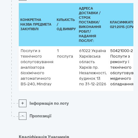
АДРЕСА
ДОСТАВКИ /
СТРОК
КОНКРЕТНА
КІЛЬКІСТЬ
ПОСТАВКИ/
КЛАСИФІКАТОР
НАЗВА ПРЕДМЕТА
/
ВИКОНАННЯ
021:2015 (CPV)
ЗАКУПІВЛІ
ОД.ВИМІРУ
РОБІТ/
НАДАННЯ
ПОСЛУГ:
Послуги з
1
61022
Україна
50421000-2
технічного
послуга
Харківська
Послуги з
обслуговування
область
ремонту і
аналізатора
Харків
пр.
технічного
біохімічного
Незалежності,
обслуговува
автоматичного
будинок 13
медичного
BS-240, Mindray
по 31-12-2026
обладнання
+
Інформація по лоту
-
Пропозиції
Кваліфікація Учасників