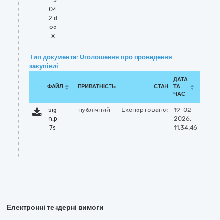
_5
04
2.d
oc
x
Тип документа: Оголошення про проведення
закупівлі
ДАТА
ФАЙЛ
ПРИВАТНІСТЬ
СТАН
ТА
ЧАС
sig
публічний
Експортовано:
19-02-
n.p
2026,
7s
11:34:46
Електронні тендерні вимоги