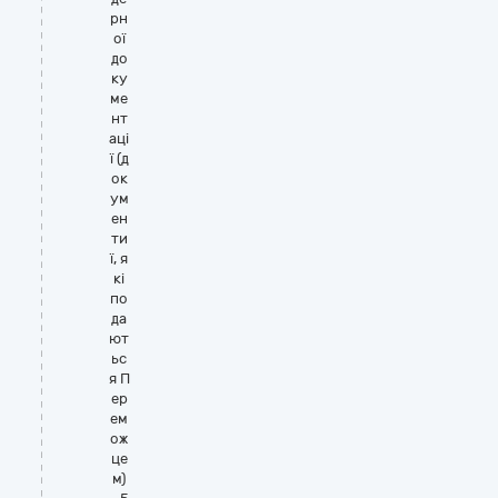
рн
ої
до
ку
ме
нт
аці
ї (д
ок
ум
ен
ти
ї, я
кі
по
да
ют
ьс
я П
ер
ем
ож
це
м)