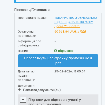
Пропозиції Учасників
Пропозицію подав:
ТОВАРИСТВО З ОБМЕЖЕНОЮ
ВІДПОВІДАЛЬНІСТЮ "ХЛР"
Досьє YouControl
Остаточна
60 963,84
UAH,
з ПДВ
пропозиція:
Інформація про
-
субпідрядника:
Підпис:
підписано
Переглянути Електронну пропозицію в
pdf
Дата та час
25-02-2026, 13:05:54
подання
пропозиції:
Документи:
Показати документи (30)
+
Підстави для відмови в участі у
процедурі закупівлі