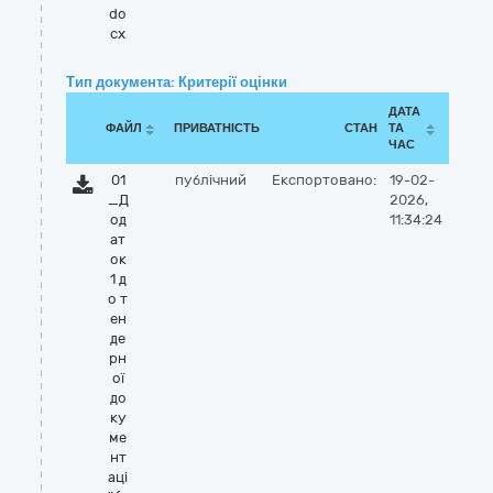
do
cx
Тип документа: Критерії оцінки
ДАТА
ФАЙЛ
ПРИВАТНІСТЬ
СТАН
ТА
ЧАС
01
публічний
Експортовано:
19-02-
_Д
2026,
од
11:34:24
ат
ок
1 д
о т
ен
де
рн
ої
до
ку
ме
нт
аці