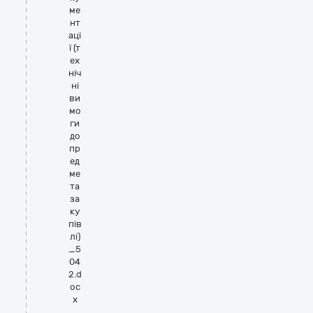
ме
нт
аці
ї (т
ех
ніч
ні
ви
мо
ги
до
пр
ед
ме
та
за
ку
пів
лі)
_5
04
2.d
oc
x