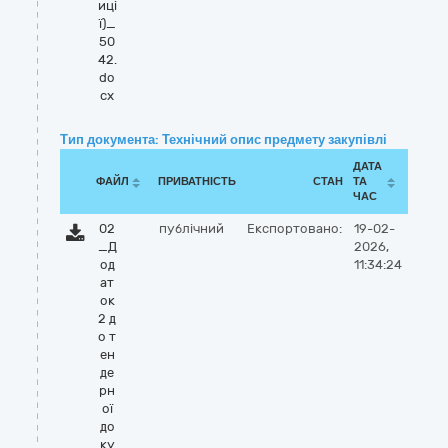
иці
ї)_
50
42.
do
cx
Тип документа: Технічний опис предмету закупівлі
ДАТА
ФАЙЛ
ПРИВАТНІСТЬ
СТАН
ТА
ЧАС
02
публічний
Експортовано:
19-02-
_Д
2026,
од
11:34:24
ат
ок
2 д
о т
ен
де
рн
ої
до
ку