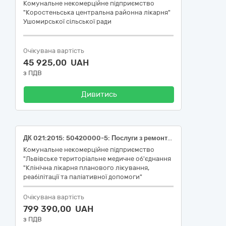
Комунальне некомерційне підприємство
"Коростеньська центральна районна лікарня"
Ушомирської сільської ради
Очікувана вартість
45 925,00 UAH
з ПДВ
Дивитись
ДК 021:2015: 50420000-5: Послуги з ремонту і технічного обслуговування медичного та хірургічного обладнання (Послуги з технічного обслуговування лабораторного обладнання)
Комунальне некомерційне підприємство
"Львівське територіальне медичне об'єднання
"Клінічна лікарня планового лікування,
реабілітації та паліативної допомоги"
Очікувана вартість
799 390,00 UAH
з ПДВ