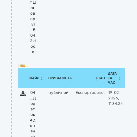
т Д
ог
ов
ор
у)
_5
04
2.d
oc
x
Інші
ДАТА
ФАЙЛ
ПРИВАТНІСТЬ
СТАН
ТА
ЧАС
04
публічний
Експортовано:
19-02-
_Д
2026,
од
11:34:24
ат
ок
4 д
о т
ен
де