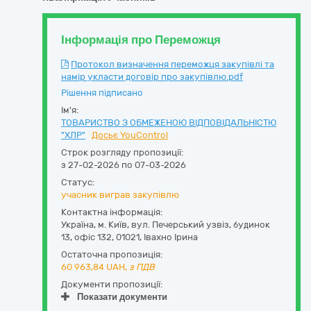
Інформація про Переможця
Протокол визначення переможця закупівлі та
намір укласти договір про закупівлю.pdf
Рішення підписано
Ім'я:
ТОВАРИСТВО З ОБМЕЖЕНОЮ ВІДПОВІДАЛЬНІСТЮ
"ХЛР"
Досьє YouControl
Строк розгляду пропозиції:
з 27-02-2026 по 07-03-2026
Статус:
учасник виграв закупівлю
Контактна інформація:
Україна
,
м. Київ
,
вул. Печерський узвіз, будинок
13, офіс 132
,
01021
,
Івахно Ірина
Остаточна пропозиція:
60 963,84
UAH,
з ПДВ
Документи пропозиції:
Показати документи