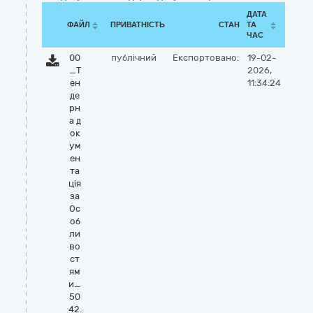
ДАТА
ФАЙЛ
ПРИВАТНІСТЬ
СТАН
ТА
ЧАС
00
публічний
Експортовано:
19-02-
_Т
2026,
ен
11:34:24
де
рн
а д
ок
ум
ен
та
ція
за
Ос
об
ли
во
ст
ям
и_
50
42.