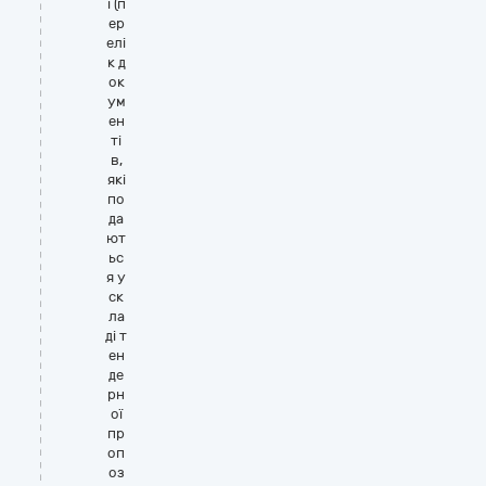
ї (п
ер
елі
к д
ок
ум
ен
ті
в,
які
по
да
ют
ьс
я у
ск
ла
ді т
ен
де
рн
ої
пр
оп
оз