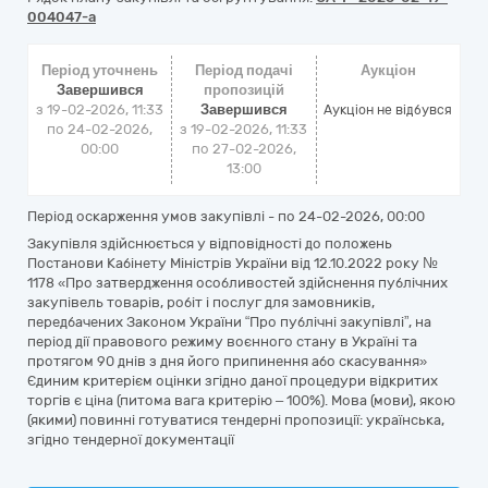
004047-a
Період уточнень
Період подачі
Аукціон
Завершився
пропозицій
з 19-02-2026, 11:33
Завершився
Аукціон не відбувся
по 24-02-2026,
з 19-02-2026, 11:33
00:00
по 27-02-2026,
13:00
Період оскарження умов закупівлі - по
24-02-2026, 00:00
Закупівля здійснюється у відповідності до положень
Постанови Кабінету Міністрів України від 12.10.2022 року №
1178 «Про затвердження особливостей здійснення публічних
закупівель товарів, робіт і послуг для замовників,
передбачених Законом України “Про публічні закупівлі”, на
період дії правового режиму воєнного стану в Україні та
протягом 90 днів з дня його припинення або скасування»
Єдиним критерієм оцінки згідно даної процедури відкритих
торгів є ціна (питома вага критерію – 100%). Мова (мови), якою
(якими) повинні готуватися тендерні пропозиції: українська,
згідно тендерної документації