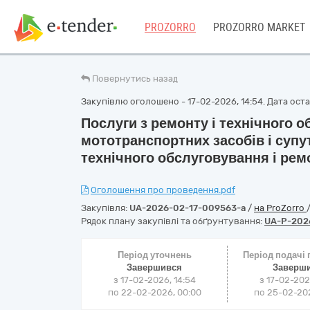
PROZORRO
PROZORRO MARKET
Повернутись назад
Закупівлю оголошено - 17-02-2026, 14:54. Дата оста
Послуги з ремонту і технічного 
мототранспортних засобів і супу
технічного обслуговування і рем
Оголошення про проведення.pdf
Закупівля:
UA-2026-02-17-009563-a
/
на ProZorro
Рядок плану закупівлі та обґрунтування:
UA-P-202
Період уточнень
Період подачі
Завершився
Заверш
з 17-02-2026, 14:54
з 17-02-202
по 22-02-2026, 00:00
по 25-02-202