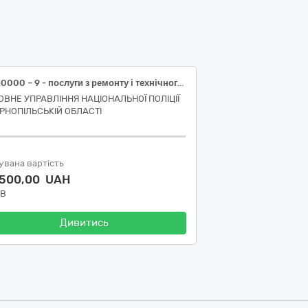
50110000 – 9 - послуги з ремонту і технічного обслуговування мототранспортних засобів і супутнього обладнання (Послуги з ремонту службового автотранспорту)
ОВНЕ УПРАВЛІННЯ НАЦІОНАЛЬНОЇ ПОЛІЦІЇ
ЕРНОПІЛЬСЬКІЙ ОБЛАСТІ
увана вартість
 500,00 UAH
ДВ
Дивитись