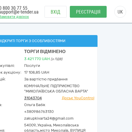
0 800 30 77 55
support@e-tender.ua
ВХІД
РЕЄСТРАЦІЯ
UK
Замовити дзвінок
ВІДКРИТІ ТОРГИ З ОСОБЛИВОСТЯМИ
ТОРГИ ВІДМІНЕНО
3 421 770
UAH
(з ПДВ)
купівлі:
Послуги
к аукціону:
17 108,85 UAH
ій:
За вартістю придбання
КОМУНАЛЬНЕ ПІДПРИЄМСТВО
"МИКОЛАЇВСЬКА ОБЛАСНА ВАРТА"
31043704
Досьє YouControl
а:
Ольга Бабік
+380986763130
zakupkivarta24@gmail.com
54009,
Україна
,
Миколаївська
ня:
область,
місто Миколаїв,
ВУЛИЦЯ