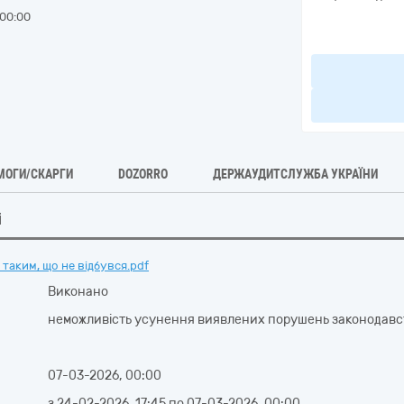
00:00
МОГИ/СКАРГИ
DOZORRO
ДЕРЖАУДИТСЛУЖБА УКРАЇНИ
і
таким, що не відбувся.pdf
Виконано
неможливість усунення виявлених порушень законодавст
07-03-2026, 00:00
з
24-02-2026, 17:45
по
07-03-2026, 00:00