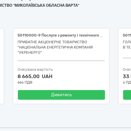
ИЄМСТВО "МИКОЛАЇВСЬКА ОБЛАСНА ВАРТА"
50110000-9 Послуги з ремонту і технічного обслуговування мототранспортних засобів і супутнього обладнання Поточний ремонт автомобіля СКС Київського РЦОМ (АВР)
ПРИВАТНЕ АКЦІОНЕРНЕ ТОВАРИСТВО
ГОЛ
"НАЦІОНАЛЬНА ЕНЕРГЕТИЧНА КОМПАНІЯ
В Т
"УКРЕНЕРГО"
Очікувана вартість
Очік
8 665,00 UAH
33
без ПДВ
з П
Дивитись