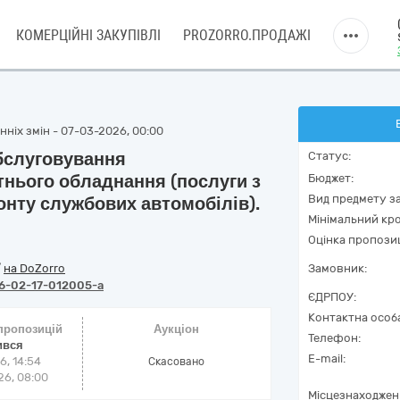
КОМЕРЦІЙНІ ЗАКУПІВЛІ
PROZORRO.ПРОДАЖІ
нніх змін - 07-03-2026, 00:00
обслуговування
Статус:
тнього обладнання (послуги з
Бюджет:
Вид предмету за
онту службових автомобілів).
Мінімальний кро
Оцінка пропозиц
/
на DoZorro
Замовник:
6-02-17-012005-a
ЄДРПОУ:
Контактна особ
 пропозицій
Аукціон
Телефон:
ився
E-mail:
6, 14:54
Cкасовано
6, 08:00
Місцезнаходжен