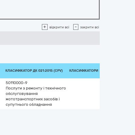
+
-
відкрити всі
закрити всі
КЛАСИФІКАТОР ДК 021:2015 (CPV)
КЛАСИФІКАТОРИ
50110000-9
Послуги з ремонту і технічного
обслуговування
мототранспортних засобів і
супутнього обладнання