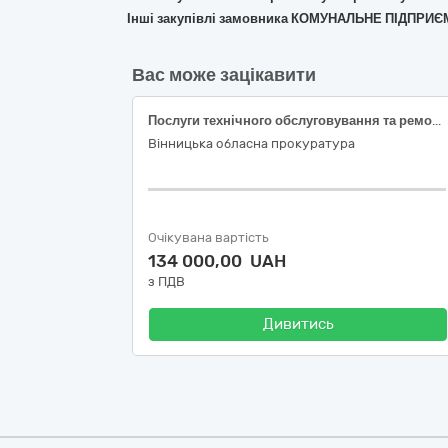
Інші закупівлі замовника КОМУНАЛЬНЕ ПІДПР
Вас може зацікавити
Послуги технічного обслуговування та ремонту транспортних засобів Тульчинської окружної прокуратури Вінницької області
Вінницька обласна прокуратура
Очікувана вартість
134 000,00 UAH
з ПДВ
Дивитись