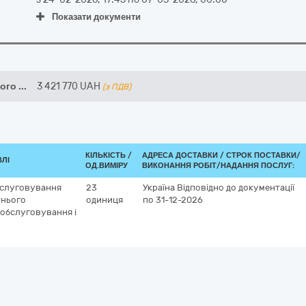
Показати документи
ного
...
3 421 770
UAH
(з ПДВ)
КІЛЬКІСТЬ /
АДРЕСА ДОСТАВКИ /
СТРОК ПОСТАВКИ/
ВЛІ
ОД.ВИМІРУ
ВИКОНАННЯ РОБІТ/НАДАННЯ ПОСЛУГ:
обслуговування
23
Україна
Відповідно до документації
тнього
одиниця
по 31-12-2026
 обслуговування і