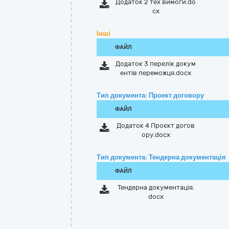
Додаток 2 тех вимоги.do
cx
Інші
ФАЙЛ
Додаток 3 перелік докум
ентів переможця.docx
Тип документа: Проект договору
ФАЙЛ
Додаток 4 Проєкт догов
ору.docx
Тип документа: Тендерна документація
ФАЙЛ
Тендерна документація.
docx