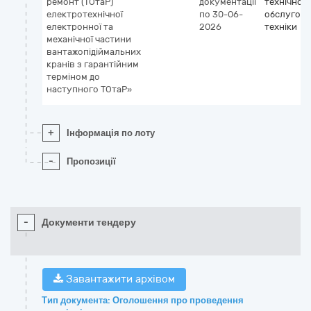
ремонт (ТОтаР)
документації
технічног
електротехнічної
по 30-06-
обслугов
електронної та
2026
техніки
механічної частини
вантажопідіймальних
кранів з гарантійним
терміном до
наступного ТОтаР»
+
Інформація по лоту
-
Пропозиції
-
Документи тендеру
Завантажити архівом
Тип документа: Оголошення про проведення