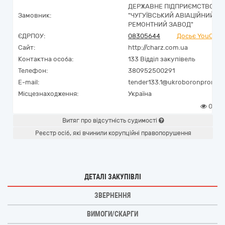
ДЕРЖАВНЕ ПІДПРИЄМСТВО
Замовник:
"ЧУГУЇВСЬКИЙ АВІАЦІЙНИЙ
РЕМОНТНИЙ ЗАВОД"
ЄДРПОУ:
08305644
Досьє YouCont
Сайт:
http://charz.com.ua
Контактна особа:
133 Відділ закупівель
Телефон:
380952500291
E-mail:
tender133.1@ukroboronprom.c
Місцезнаходження:
Україна
0
Витяг про відсутність судимості
Реєстр осіб, які вчинили корупційні правопорушення
ДЕТАЛІ ЗАКУПІВЛІ
ЗВЕРНЕННЯ
ВИМОГИ/СКАРГИ