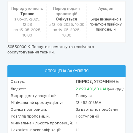
Період уточнень
Період подачі
Аукціон
Триває
пропозицій
з 06-05-2025,
Очікується
Буде визначено з
12:53
з 13-05-2025, 10:00
початком прийому
пропозицій
по 13-05-2025,
по 16-05-2025,
10:00
10:00
50530000-9 Послуги з ремонту та технічного
обслуговування техніки.
СПРОЩЕНА ЗАКУПІВЛЯ
ПЕРІОД УТОЧНЕНЬ
Статус:
Бюджет:
2 690 401,60
UAH
(без ПДВ)
Вид предмету закупівлі:
Послуги
Мінімальний крок аукціону:
13 452,01 UAH
Оцінка пропозицій:
За вартістю придбання
Розгляд пропозицій:
Поступовий
Мінімальна кількість пропозицій:
1
Наявність прекваліфікації:
Ні