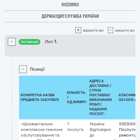
DOZORRO
ДЕРЖАУДИТСЛУЖБА УКРАЇНИ
+
-
відкрити всі
закрити всі
-
Лот 1.
Активний
-
Позиції
АДРЕСА
ДОСТАВКИ /
СТРОК
КІЛЬКІСТЬ
КОНКРЕТНА НАЗВА
ПОСТАВКИ/
КЛАСИФІКА
/
ПРЕДМЕТА ЗАКУПІВЛІ
ВИКОНАННЯ
021:2015 (C
ОД.ВИМІРУ
РОБІТ/
НАДАННЯ
ПОСЛУГ:
«Щоквартальне
1
Україна
50530000
комплексне технічне
послуга
Відповідно
Послуги з
обслуговування та
до
ремонту і