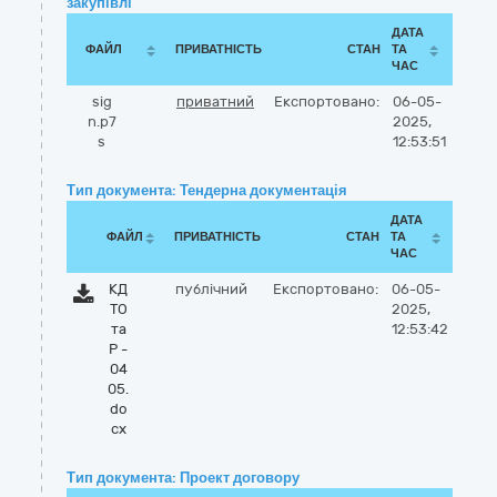
закупівлі
ДАТА
ФАЙЛ
ПРИВАТНІСТЬ
СТАН
ТА
ЧАС
sig
приватний
Експортовано:
06-05-
n.p7
2025,
s
12:53:51
Тип документа: Тендерна документація
ДАТА
ФАЙЛ
ПРИВАТНІСТЬ
СТАН
ТА
ЧАС
КД
публічний
Експортовано:
06-05-
ТО
2025,
та
12:53:42
Р -
04
05.
do
cx
Тип документа: Проект договору