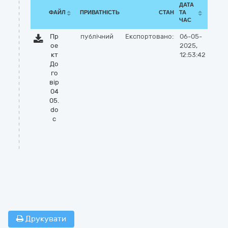
ДАТА
ФАЙЛ
ПРИВАТНІСТЬ
СТАН
ТА
ЧАС
Пр
публічний
Експортовано:
06-05-
ое
2025,
кт
12:53:42
До
го
вір
04
05.
do
c
Друкувати