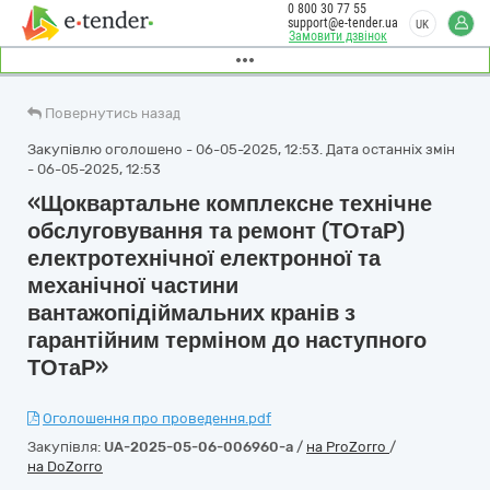
0 800 30 77 55
support@e-tender.ua
UK
Замовити дзвінок
Повернутись назад
Закупівлю оголошено - 06-05-2025, 12:53. Дата останніх змін
- 06-05-2025, 12:53
«Щоквартальне комплексне технічне
обслуговування та ремонт (ТОтаР)
електротехнічної електронної та
механічної частини
вантажопідіймальних кранів з
гарантійним терміном до наступного
ТОтаР»
Оголошення про проведення.pdf
Закупівля:
UA-2025-05-06-006960-a
/
на ProZorro
/
на DoZorro