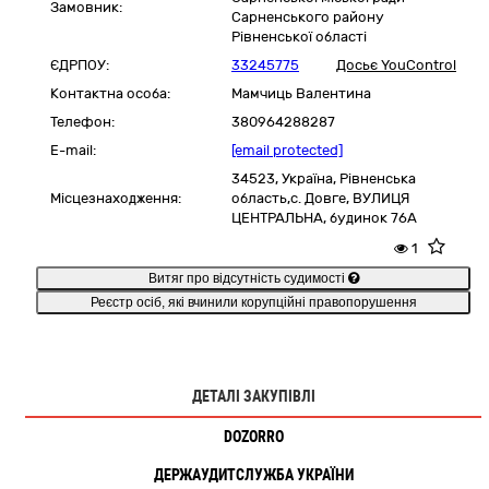
Замовник:
Сарненського району
Рівненської області
ЄДРПОУ:
33245775
Досьє YouControl
Контактна особа:
Мамчиць Валентина
Телефон:
380964288287
E-mail:
[email protected]
34523,
Україна
,
Рівненська
Місцезнаходження:
область,
с. Довге,
ВУЛИЦЯ
ЦЕНТРАЛЬНА, будинок 76А
1
Витяг про відсутність судимості
Реєстр осіб, які вчинили корупційні правопорушення
ДЕТАЛІ ЗАКУПІВЛІ
DOZORRO
ДЕРЖАУДИТСЛУЖБА УКРАЇНИ