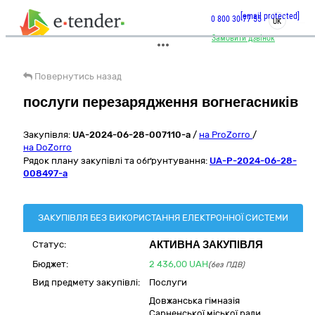
[email protected]
0 800 30 77 55
UK
Замовити дзвінок
Повернутись назад
послуги перезарядження вогнегасників
Закупівля:
UA-2024-06-28-007110-a
/
на ProZorro
/
на DoZorro
Рядок плану закупівлі та обґрунтування:
UA-P-2024-06-28-
008497-a
ЗАКУПІВЛЯ БЕЗ ВИКОРИСТАННЯ ЕЛЕКТРОННОЇ СИСТЕМИ
АКТИВНА ЗАКУПІВЛЯ
Статус:
Бюджет:
2 436,00
UAH
(без ПДВ)
Вид предмету закупівлі:
Послуги
Довжанська гімназія
Сарненської міської ради