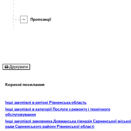
-
Пропозиції
Друкувати
Корисні посилання
Інші закупівлі в регіоні Рівненська область
Інші закупівлі в категорії Послуги з ремонту і технічного
обслуговування
Інші закупівлі замовника Довжанська гімназія Сарненської місько
ради Сарненського району Рівненської області