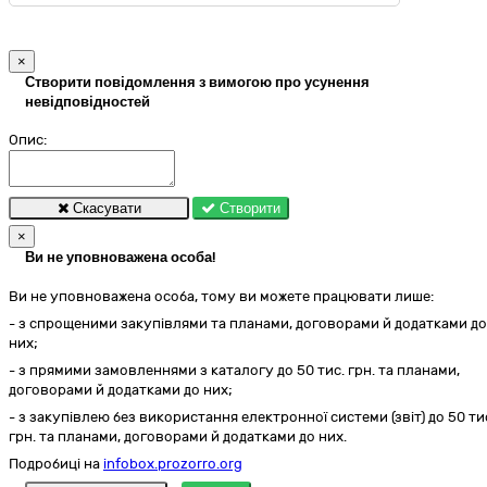
×
Створити повідомлення з вимогою про усунення
невідповідностей
Опис:
Скасувати
Створити
×
Ви не уповноважена особа!
Ви не уповноважена особа, тому ви можете працювати лише:
- з спрощеними закупівлями та планами, договорами й додатками до
них;
- з прямими замовленнями з каталогу до 50 тис. грн. та планами,
договорами й додатками до них;
- з закупівлею без використання електронної системи (звіт) до 50 ти
грн. та планами, договорами й додатками до них.
Подробиці на
infobox.prozorro.org