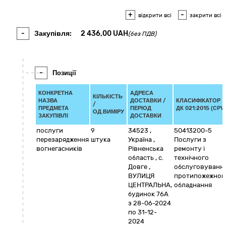
+
-
відкрити всі
закрити всі
-
Закупівля:
2 436,00
UAH
(без ПДВ)
-
Позиції
КОНКРЕТНА
АДРЕСА
КІЛЬКІСТЬ
НАЗВА
ДОСТАВКИ /
КЛАСИФІКАТОР
/
ПРЕДМЕТА
ПЕРІОД
ДК 021:2015 (CPV)
ОД.ВИМІРУ
ЗАКУПІВЛІ
ДОСТАВКИ
послуги
9
34523
,
50413200-5
перезарядження
штука
Україна
,
Послуги з
вогнегасників
Рівненська
ремонту і
область
,
с.
технічного
Довге
,
обслуговуванн
ВУЛИЦЯ
протипожежног
ЦЕНТРАЛЬНА,
обладнання
будинок 76А
з 28-06-2024
по 31-12-
2024