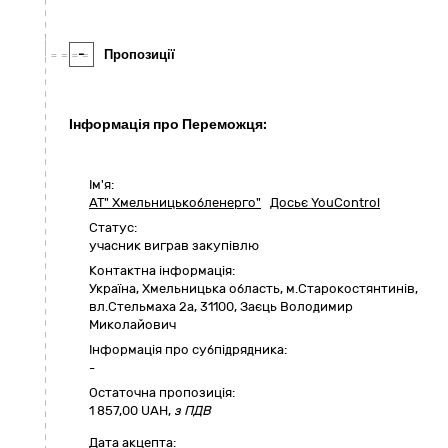
-
Пропозиції
Інформація про Переможця:
Ім'я:
АТ" Хмельницькобленерго"
Досьє YouControl
Статус:
учасник виграв закупівлю
Контактна інформація:
Україна
,
Хмельницька область
,
м.Старокостянтинів,
вл.Стельмаха 2а
,
31100
,
Заєць Володимир
Миколайович
Інформація про субпідрядника:
-
Остаточна пропозиція:
1 857,00
UAH,
з ПДВ
Дата акцепта: