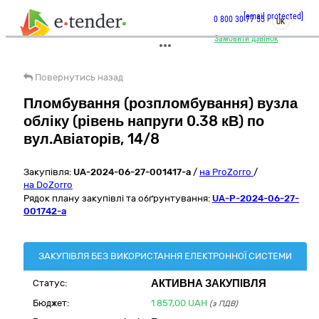
[email protected]
0 800 30 77 55
UK
Замовити дзвінок
Повернутись назад
Пломбування (розпломбування) вузла
обліку (рівень напруги 0.38 кВ) по
вул.Авіаторів, 14/8
Закупівля:
UA-2024-06-27-001417-a
/
на ProZorro
/
на DoZorro
Рядок плану закупівлі та обґрунтування:
UA-P-2024-06-27-
001742-a
ЗАКУПІВЛЯ БЕЗ ВИКОРИСТАННЯ ЕЛЕКТРОННОЇ СИСТЕМИ
АКТИВНА ЗАКУПІВЛЯ
Статус:
Бюджет:
1 857,00
UAH
(з ПДВ)