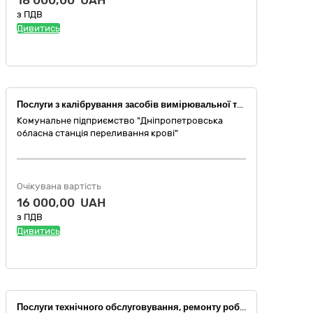
18 000,00 UAH
з ПДВ
Дивитись
Послуги з калібрування засобів вимірювальної техніки
Комунальне підприємство "Дніпропетровська
обласна станція переливання крові"
Очікувана вартість
16 000,00 UAH
з ПДВ
Дивитись
Послуги технічного обслуговування, ремонту робочих еталонів лічильників газу роторного типу. Послуги калібрування установок для повірки лічильників газу