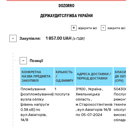
DOZORRO
ДЕРЖАУДИТСЛУЖБА УКРАЇНИ
+
-
відкрити всі
закрити всі
-
Закупівля:
1 857,00
UAH
(з ПДВ)
-
Позиції
КОНКРЕТНА
КІЛЬКІСТЬ
КЛАСИФ
АДРЕСА ДОСТАВКИ /
НАЗВА ПРЕДМЕТА
/
ДК 021:
ПЕРІОД ДОСТАВКИ
ЗАКУПІВЛІ
ОД.ВИМІРУ
(CPV)
Пломбування
1
31100
,
Україна
,
504300
(розпломбування)
послуга
Хмельницька
Послуги
вузла обліку
область
,
ремонту
(рівень напруги
м.Старокостянтинів
технічн
0.38 кВ) по
,
вул.Авіаторів 14/8
обслуг
вул.Авіаторів,
по 05-07-2024
високо
14/8
обладн