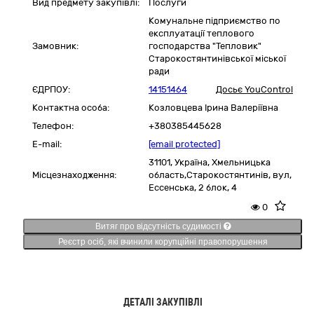
Вид предмету закупівлі:
Послуги
Комунальне підприємство по
експлуатації теплового
Замовник:
господарства "Тепловик"
Старокостянтинівської міської
ради
ЄДРПОУ:
14151464
Досьє YouControl
Контактна особа:
Козловцева Ірина Валеріївна
Телефон:
+380385445628
E-mail:
[email protected]
31101,
Україна
,
Хмельницька
Місцезнаходження:
область,
Старокостянтинів,
вул,
Ессенська, 2 блок, 4
0
Витяг про відсутність судимості
Реєстр осіб, які вчинили корупційні правопорушення
ДЕТАЛІ ЗАКУПІВЛІ