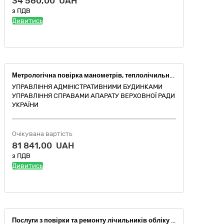
34 560,00 UAH
з ПДВ
Дивитись
Метрологічна повірка манометрів, теплолічильників та лічильників води (код 50410000-2 національного класифікатора України за ДК 021:2015 «Єдиний закупівельний словник»)
УПРАВЛІННЯ АДМІНІСТРАТИВНИМИ БУДИНКАМИ
УПРАВЛІННЯ СПРАВАМИ АПАРАТУ ВЕРХОВНОЇ РАДИ
УКРАЇНИ
Очікувана вартість
81 841,00 UAH
з ПДВ
Дивитись
Послуги з повірки та ремонту лічильників обліку теплової енергії