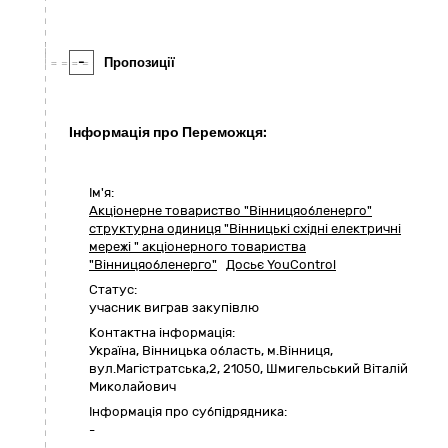
-
Пропозиції
Інформація про Переможця:
Ім'я:
Акціонерне товариство "Вінницяобленерго"
структурна одиниця "Вінницькі східні електричні
мережі " акціонерного товариства
"Вінницяобленерго"
Досьє YouControl
Статус:
учасник виграв закупівлю
Контактна інформація:
Україна
,
Вінницька область
,
м.Вінниця,
вул.Магістратська,2
,
21050
,
Шмигельський Віталій
Миколайович
Інформація про субпідрядника:
-