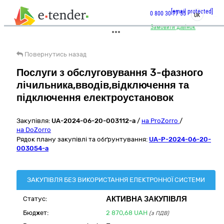
[email protected]
0 800 30 77 55
UK
Замовити дзвінок
Повернутись назад
Послуги з обслуговування 3-фазного
лічильника,вводів,відключення та
підключення електроустановок
Закупівля:
UA-2024-06-20-003112-a
/
на ProZorro
/
на DoZorro
Рядок плану закупівлі та обґрунтування:
UA-P-2024-06-20-
003054-a
ЗАКУПІВЛЯ БЕЗ ВИКОРИСТАННЯ ЕЛЕКТРОННОЇ СИСТЕМИ
АКТИВНА ЗАКУПІВЛЯ
Статус:
Бюджет:
2 870,68
UAH
(з ПДВ)