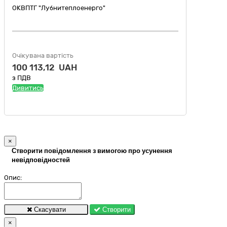
ОКВПТГ "Лубнитеплоенерго"
Очікувана вартість
100 113,12 UAH
з ПДВ
Дивитись
×
Створити повідомлення з вимогою про усунення
невідповідностей
Опис:
Скасувати
Створити
×