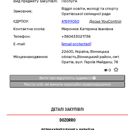
Вид предмету закупівлі:
Послуги
Відділ освіти, молоді та спорту
Замовник:
Оратівської селищної ради
ЄДРПОУ:
41599050
Досьє YouControl
Контактна особа:
Миронюк Катерина Іванівна
Телефон:
+380433021738
E-mail:
[email protected]
22600,
Україна
,
Вінницька
Місцезнаходження:
область,
Вінницький район,
смт.
Оратів, вул. Героїв Майдану, 78
0
Витяг про відсутність судимості
Реєстр осіб, які вчинили корупційні правопорушення
ДЕТАЛІ ЗАКУПІВЛІ
DOZORRO