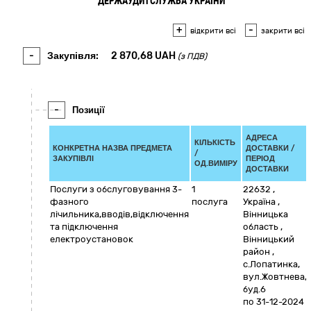
ДЕРЖАУДИТСЛУЖБА УКРАЇНИ
+
-
відкрити всі
закрити всі
-
Закупівля:
2 870,68
UAH
(з ПДВ)
-
Позиції
АДРЕСА
КІЛЬКІСТЬ
КОНКРЕТНА НАЗВА ПРЕДМЕТА
ДОСТАВКИ /
/
ЗАКУПІВЛІ
ПЕРІОД
ОД.ВИМІРУ
ДОСТАВКИ
Послуги з обслуговування 3-
1
22632
,
фазного
послуга
Україна
,
лічильника,вводів,відключення
Вінницька
та підключення
область
,
електроустановок
Вінницький
район
,
с.Лопатинка,
вул.Жовтнева,
буд.6
по 31-12-2024