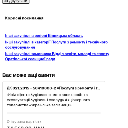
Друкувати
Корисні посилання
Інші закупівлі в регіоні Вінницька область
Інші закупівлі в категорії Послуги з ремонту і технічного
обслуговування
Інші закупівлі замовника Відділ освіти, молоді та спорту
Оратівської селищної ради
Вас може зацікавити
ДК 021:2015 – 50410000-2 «Послуги з ремонту і технічного обслуговування вимірювальних, випробувальних і контрольних приладів» (Послуги з технічного обслуговування лічильника тепла)
Філія «Центр будівельно-монтажних робіт та
експлуатації будівель і споруд» Акціонерного
товариства «Українська залізниця»
Очікувана вартість