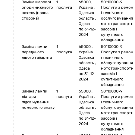
Заміна шарової
1
65000
,
50110000-9
опори нижнього
послуга
Україна
,
Послуги з ремон
важеля (права
Одеська
і технічного
сторона)
область
,
обслуговування
Одеса
мототранспортн
по 31-12-
засобів і
2024
супутнього
обладнання
Заміна лампи
1
65000
,
50110000-9
переднього
послуга
Україна
,
Послуги з ремон
лівого габарита
Одеська
і технічного
область
,
обслуговування
Одеса
мототранспортн
по 31-12-
засобів і
2024
супутнього
обладнання
Заміна лампи
1
65000
,
50110000-9
ліхтаря
послуга
Україна
,
Послуги з ремон
підсвічування
Одеська
і технічного
номерного знаку
область
,
обслуговування
Одеса
мототранспортн
по 31-12-
засобів і
2024
супутнього
обладнання