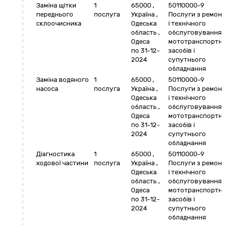
Заміна щітки
1
65000
,
50110000-9
переднього
послуга
Україна
,
Послуги з ремон
склоочисника
Одеська
і технічного
область
,
обслуговування
Одеса
мототранспортн
по 31-12-
засобів і
2024
супутнього
обладнання
Заміна водяного
1
65000
,
50110000-9
насоса
послуга
Україна
,
Послуги з ремон
Одеська
і технічного
область
,
обслуговування
Одеса
мототранспортн
по 31-12-
засобів і
2024
супутнього
обладнання
Діагностика
1
65000
,
50110000-9
ходової частини
послуга
Україна
,
Послуги з ремон
Одеська
і технічного
область
,
обслуговування
Одеса
мототранспортн
по 31-12-
засобів і
2024
супутнього
обладнання