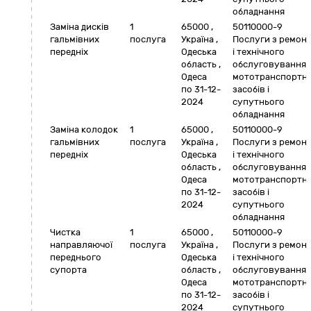
обладнання
Заміна дисків
1
65000
,
50110000-9
гальмівних
послуга
Україна
,
Послуги з ремон
передніх
Одеська
і технічного
область
,
обслуговування
Одеса
мототранспортн
по 31-12-
засобів і
2024
супутнього
обладнання
Заміна колодок
1
65000
,
50110000-9
гальмівних
послуга
Україна
,
Послуги з ремон
передніх
Одеська
і технічного
область
,
обслуговування
Одеса
мототранспортн
по 31-12-
засобів і
2024
супутнього
обладнання
Чистка
1
65000
,
50110000-9
направляючої
послуга
Україна
,
Послуги з ремон
переднього
Одеська
і технічного
супорта
область
,
обслуговування
Одеса
мототранспортн
по 31-12-
засобів і
2024
супутнього