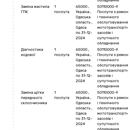
обладнання
Заміна мастила
1
65000
,
50110000-9
ГПК
послуга
Україна
,
Послуги з ремон
Одеська
і технічного
область
,
обслуговування
Одеса
мототранспортн
по 31-12-
засобів і
2024
супутнього
обладнання
Діагностика
1
65000
,
50110000-9
ходової
послуга
Україна
,
Послуги з ремон
Одеська
і технічного
область
,
обслуговування
Одеса
мототранспортн
по 31-12-
засобів і
2024
супутнього
обладнання
Заміна щітки
1
65000
,
50110000-9
переднього
послуга
Україна
,
Послуги з ремон
склоочисника
Одеська
і технічного
область
,
обслуговування
Одеса
мототранспортн
по 31-12-
засобів і
2024
супутнього
обладнання