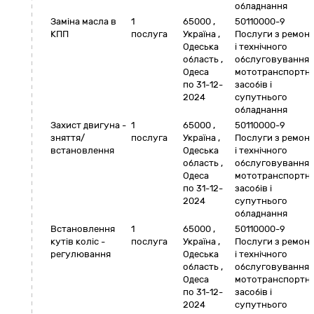
обладнання
Заміна масла в
1
65000
,
50110000-9
КПП
послуга
Україна
,
Послуги з ремон
Одеська
і технічного
область
,
обслуговування
Одеса
мототранспортн
по 31-12-
засобів і
2024
супутнього
обладнання
Захист двигуна -
1
65000
,
50110000-9
зняття/
послуга
Україна
,
Послуги з ремон
встановлення
Одеська
і технічного
область
,
обслуговування
Одеса
мототранспортн
по 31-12-
засобів і
2024
супутнього
обладнання
Встановлення
1
65000
,
50110000-9
кутів коліс -
послуга
Україна
,
Послуги з ремон
регулювання
Одеська
і технічного
область
,
обслуговування
Одеса
мототранспортн
по 31-12-
засобів і
2024
супутнього