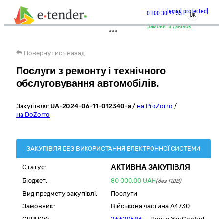
[email protected]
0 800 30 77 55
UK
Замовити дзвінок
Повернутись назад
Послуги з ремонту і технічного
обслуговування автомобілів.
Закупівля:
UA-2024-06-11-012340-a
/
на ProZorro
/
на DoZorro
ЗАКУПІВЛЯ БЕЗ ВИКОРИСТАННЯ ЕЛЕКТРОННОЇ СИСТЕМИ
АКТИВНА ЗАКУПІВЛЯ
Статус:
Бюджет:
80 000,00
UAH
(без ПДВ)
Вид предмету закупівлі:
Послуги
Замовник:
Військова частина А4730
ЄДРПОУ:
26629586
Досьє YouControl