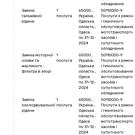
обладнання
Заміна
1
65000
,
50110000-9
гальмівної
послуга
Україна
,
Послуги з ремон
рідини
Одеська
і технічного
область
,
обслуговування
Одеса
мототранспортн
по 31-12-
засобів і
2024
супутнього
обладнання
Заміна моторної
1
65000
,
50110000-9
оливи та
послуга
Україна
,
Послуги з ремон
масляного
Одеська
і технічного
фільтра в зборі
область
,
обслуговування
Одеса
мототранспортн
по 31-12-
засобів і
2024
супутнього
обладнання
Заміна
1
65000
,
50110000-9
охолоджувальної
послуга
Україна
,
Послуги з ремон
рідини
Одеська
і технічного
область
,
обслуговування
Одеса
мототранспортн
по 31-12-
засобів і
2024
супутнього