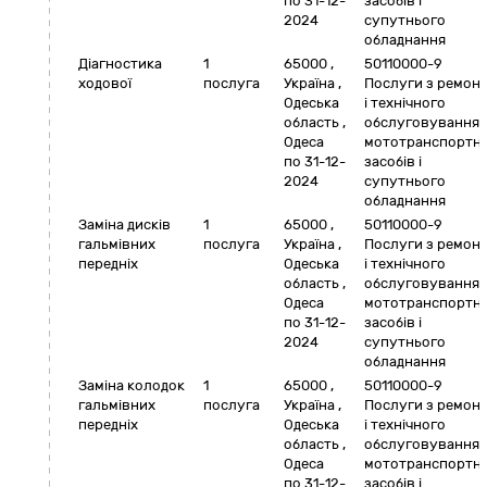
по 31-12-
засобів і
2024
супутнього
обладнання
Діагностика
1
65000
,
50110000-9
ходової
послуга
Україна
,
Послуги з ремон
Одеська
і технічного
область
,
обслуговування
Одеса
мототранспортн
по 31-12-
засобів і
2024
супутнього
обладнання
Заміна дисків
1
65000
,
50110000-9
гальмівних
послуга
Україна
,
Послуги з ремон
передніх
Одеська
і технічного
область
,
обслуговування
Одеса
мототранспортн
по 31-12-
засобів і
2024
супутнього
обладнання
Заміна колодок
1
65000
,
50110000-9
гальмівних
послуга
Україна
,
Послуги з ремон
передніх
Одеська
і технічного
область
,
обслуговування
Одеса
мототранспортн
по 31-12-
засобів і