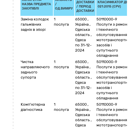
ДОСТАВКИ
КЛАСИФІКАТОР ДК
НАЗВА ПРЕДМЕТА
/
/ ПЕРІОД
021:2015 (CPV)
ЗАКУПІВЛІ
ОД.ВИМІРУ
ДОСТАВКИ
Заміна колодок
1
65000
,
50110000-9
гальмівних
послуга
Україна
,
Послуги з ремон
задніх в зборі
Одеська
і технічного
область
,
обслуговування
Одеса
мототранспортн
по 31-12-
засобів і
2024
супутнього
обладнання
Чистка
1
65000
,
50110000-9
направляючого
послуга
Україна
,
Послуги з ремон
заднього
Одеська
і технічного
супорта
область
,
обслуговування
Одеса
мототранспортн
по 31-12-
засобів і
2024
супутнього
обладнання
Комп'ютерна
1
65000
,
50110000-9
діагностика
послуга
Україна
,
Послуги з ремон
Одеська
і технічного
область
,
обслуговування
Одеса
мототранспортн