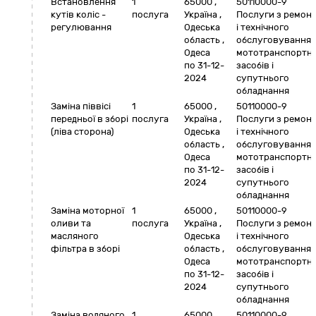
Встановлення
1
65000
,
50110000-9
кутів коліс -
послуга
Україна
,
Послуги з ремон
регулювання
Одеська
і технічного
область
,
обслуговування
Одеса
мототранспортн
по 31-12-
засобів і
2024
супутнього
обладнання
Заміна піввісі
1
65000
,
50110000-9
передньої в зборі
послуга
Україна
,
Послуги з ремон
(ліва сторона)
Одеська
і технічного
область
,
обслуговування
Одеса
мототранспортн
по 31-12-
засобів і
2024
супутнього
обладнання
Заміна моторної
1
65000
,
50110000-9
оливи та
послуга
Україна
,
Послуги з ремон
масляного
Одеська
і технічного
фільтра в зборі
область
,
обслуговування
Одеса
мототранспортн
по 31-12-
засобів і
2024
супутнього
обладнання
Заміна водяного
1
65000
,
50110000-9