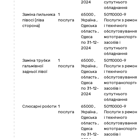
2024
супутнього
обладнання
Заміна пильника
1
65000
,
50110000-9
півосі (ліва
послуга
Україна
,
Послуги з ремон
сторона)
Одеська
і технічного
область
,
обслуговування
Одеса
мототранспортн
по 31-12-
засобів і
2024
супутнього
обладнання
Заміна трубки
1
65000
,
50110000-9
гальмівної
послуга
Україна
,
Послуги з ремон
задньої лівої
Одеська
і технічного
область
,
обслуговування
Одеса
мототранспортн
по 31-12-
засобів і
2024
супутнього
обладнання
Слюсарні роботи
1
65000
,
50110000-9
послуга
Україна
,
Послуги з ремон
Одеська
і технічного
область
,
обслуговування
Одеса
мототранспортн
по 31-12-
засобів і