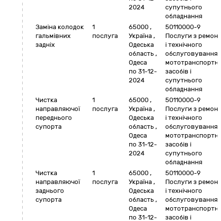
2024
супутнього
обладнання
Заміна колодок
1
65000
,
50110000-9
гальмівних
послуга
Україна
,
Послуги з ремон
задніх
Одеська
і технічного
область
,
обслуговування
Одеса
мототранспортн
по 31-12-
засобів і
2024
супутнього
обладнання
Чистка
1
65000
,
50110000-9
направляючої
послуга
Україна
,
Послуги з ремон
переднього
Одеська
і технічного
супорта
область
,
обслуговування
Одеса
мототранспортн
по 31-12-
засобів і
2024
супутнього
обладнання
Чистка
1
65000
,
50110000-9
направляючої
послуга
Україна
,
Послуги з ремон
заднього
Одеська
і технічного
супорта
область
,
обслуговування
Одеса
мототранспортн
по 31-12-
засобів і