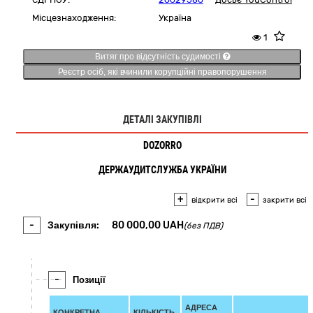
Місцезнаходження:
Україна
1
Витяг про відсутність судимості
Реєстр осіб, які вчинили корупційні правопорушення
ДЕТАЛІ ЗАКУПІВЛІ
DOZORRO
ДЕРЖАУДИТСЛУЖБА УКРАЇНИ
+
-
відкрити всі
закрити всі
-
Закупівля:
80 000,00
UAH
(без ПДВ)
-
Позиції
АДРЕСА
КОНКРЕТНА
КІЛЬКІСТЬ