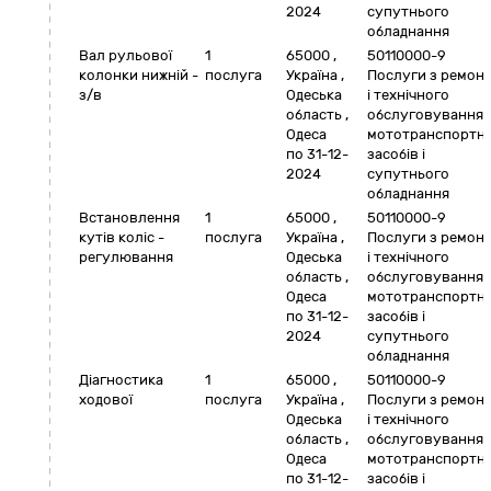
2024
супутнього
обладнання
Вал рульової
1
65000
,
50110000-9
колонки нижній -
послуга
Україна
,
Послуги з ремон
з/в
Одеська
і технічного
область
,
обслуговування
Одеса
мототранспортн
по 31-12-
засобів і
2024
супутнього
обладнання
Встановлення
1
65000
,
50110000-9
кутів коліс -
послуга
Україна
,
Послуги з ремон
регулювання
Одеська
і технічного
область
,
обслуговування
Одеса
мототранспортн
по 31-12-
засобів і
2024
супутнього
обладнання
Діагностика
1
65000
,
50110000-9
ходової
послуга
Україна
,
Послуги з ремон
Одеська
і технічного
область
,
обслуговування
Одеса
мототранспортн
по 31-12-
засобів і