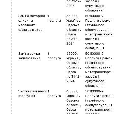
по 31-12-
засобів і
2024
супутнього
обладнання
Заміна моторної
1
65000
,
50110000-9
оливи та
послуга
Україна
,
Послуги з ремон
масляного
Одеська
і технічного
фільтра в зборі
область
,
обслуговування
Одеса
мототранспортн
по 31-12-
засобів і
2024
супутнього
обладнання
Заміна свічки
1
65000
,
50110000-9
запалювання
послуга
Україна
,
Послуги з ремон
Одеська
і технічного
область
,
обслуговування
Одеса
мототранспортн
по 31-12-
засобів і
2024
супутнього
обладнання
Чистка паливних
1
65000
,
50110000-9
форсунок
послуга
Україна
,
Послуги з ремон
Одеська
і технічного
область
,
обслуговування
Одеса
мототранспортн