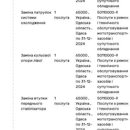
2024
супутнього
обладнання
Заміна патрубок
1
65000
,
50110000-9
системи
послуга
Україна
,
Послуги з ремон
охолодження
Одеська
і технічного
область
,
обслуговування
Одеса
мототранспортн
по 31-12-
засобів і
2024
супутнього
обладнання
Заміна кульової
1
65000
,
50110000-9
опори лівої
послуга
Україна
,
Послуги з ремон
Одеська
і технічного
область
,
обслуговування
Одеса
мототранспортн
по 31-12-
засобів і
2024
супутнього
обладнання
Заміна втулки
1
65000
,
50110000-9
переднього
послуга
Україна
,
Послуги з ремон
стабілізатора
Одеська
і технічного
область
,
обслуговування
Одеса
мототранспортн
по 31-12-
засобів і
2024
супутнього