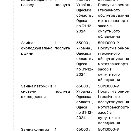
насосу
послуга
Україна
,
Послуги з ремон
Одеська
і технічного
область
,
обслуговування
Одеса
мототранспортн
по 31-12-
засобів і
2024
супутнього
обладнання
Заміна
1
65000
,
50110000-9
охолоджувальної
послуга
Україна
,
Послуги з ремон
рідини
Одеська
і технічного
область
,
обслуговування
Одеса
мототранспортн
по 31-12-
засобів і
2024
супутнього
обладнання
Заміна патрубків
1
65000
,
50110000-9
системи
послуга
Україна
,
Послуги з ремон
охолодження
Одеська
і технічного
область
,
обслуговування
Одеса
мототранспортн
по 31-12-
засобів і
2024
супутнього
обладнання
Заміна фільтра
1
65000
,
50110000-9