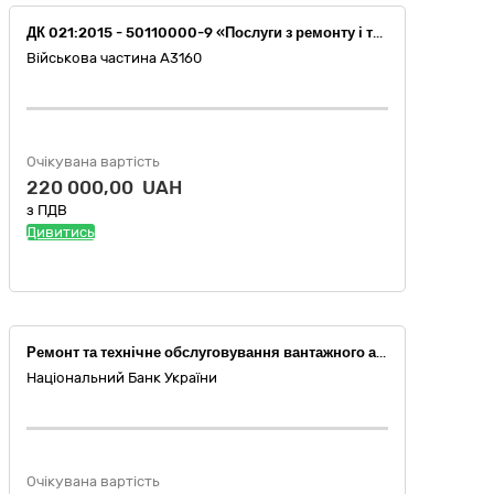
ДК 021:2015 - 50110000-9 «Послуги з ремонту і технічного обслуговування мототранспортних засобів і супутнього обладнання» Поточний ремонт автомобільного крана КТА-25(АБШ DAEWOO AM6CE), зав.№40622040, 2022 р.в.
Військова частина А3160
Очікувана вартість
220 000,00 UAH
з ПДВ
Дивитись
Ремонт та технічне обслуговування вантажного автотранспорту: ремонт автомобілів - 50112100-4; технічне обслуговування автомобілів - 50112200-5; шиноремонт, у тому числі шиномонтаж та балансування коліс - 50116500-6
Національний Банк України
Очікувана вартість