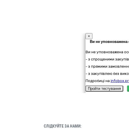
×
Ви не уповноважена 
Ви не уповноважена ос
- з спрощеними закупів
- з прямими замовлення
- з закупівлею без вико
Подробиці на
infobox.pr
Пройти тестування
СЛІДКУЙТЕ ЗА НАМИ: