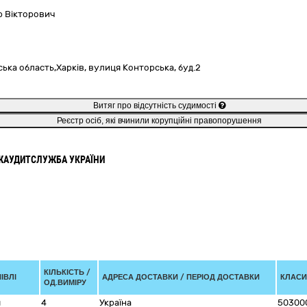
р Вікторович
ська область,
Харків,
вулиця Конторська, буд.2
Витяг про відсутність судимості
Реєстр осіб, які вчинили корупційні правопорушення
ЖАУДИТСЛУЖБА УКРАЇНИ
КІЛЬКІСТЬ /
ІВЛІ
АДРЕСА ДОСТАВКИ / ПЕРІОД ДОСТАВКИ
КЛАСИФ
ОД.ВИМІРУ
я
4
Україна
50300