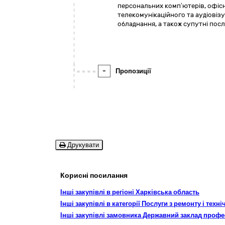
персональних комп’ютерів, офіс
телекомунікаційного та аудіовіз
обладнання, а також супутні пос
-
Пропозиції
Друкувати
Корисні посилання
Інші закупівлі в регіоні Харківська область
Інші закупівлі в категорії Послуги з ремонту і тех
Інші закупівлі замовника Державний заклад профе