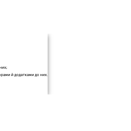
Опис:
Скасу
Створити
них;
ворами й додатками до них.