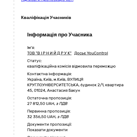
Кваліфікація Учасників
Інформація про Учасника
Ім'я:
ТОВ "В І Р Н И Й Д Р У К"
Досьє YouControl
Статус:
кваліфікаційна комісія відмовила переможцю
Контактна інформація:
Україна
,
Київ
,
м.Київ,
ВУЛИЦЯ
КРУГЛОУНІВЕРСИТЕТСЬКА, будинок 2/1, квартира
45
,
01024
,
Анастасия Бакун
Остаточна пропозиція:
27 812,50
UAH,
з ПДВ
Первинна пропозиція:
32 356,50 UAH,
з ПДВ
Документи пропозиції:
Показати документи