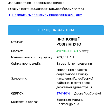
Заправка та відновлення картриджів
ID закупівлі:
10d006d4aac146b3be41fb6d93c27431
Подивитись процедуру проведення аукціону
СПРОЩЕНА ЗАКУПІВЛЯ
ПРОПОЗИЦІЇ
Статус:
РОЗГЛЯНУТО
Бюджет:
41 890,00
UAH
(з ПДВ)
Мінімальний крок аукціону:
209,45 UAH
Оцінка пропозицій:
За вартістю придбання
Управління праці та
соціального захисту
Замовник:
населення Голосіївської
районної в місті Києві
державної адміністрації
ЄДРПОУ:
37414016
Досьє YouControl
Білоніжко Марина
Контактна особа:
Олександрівна