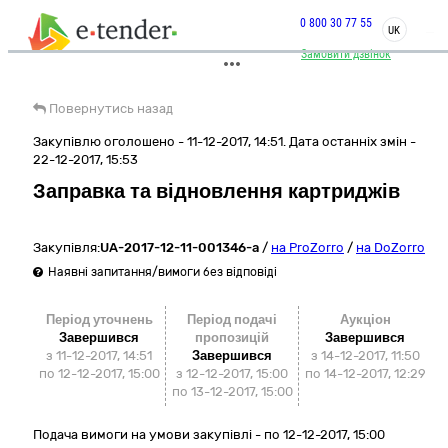
0 800 30 77 55
UK
Замовити дзвінок
Повернутись назад
Закупівлю оголошено - 11-12-2017, 14:51. Дата останніх змін -
22-12-2017, 15:53
Заправка та відновлення картриджів
Закупівля:
UA-2017-12-11-001346-a
/
на ProZorro
/
на DoZorro
Наявні запитання/вимоги без відповіді
Період уточнень
Період подачі
Аукціон
Завершився
пропозицій
Завершився
з 11-12-2017, 14:51
Завершився
з
14-12-2017, 11:50
по 12-12-2017, 15:00
з 12-12-2017, 15:00
по
14-12-2017, 12:29
по 13-12-2017, 15:00
Подача вимоги на умови закупівлі - по 12-12-2017, 15:00