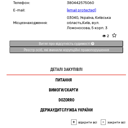
Телефон:
380442575060
E-mail:
[email protected]
03040,
Україна
,
Київська
Місцезнаходження:
область,
Київ,
вул.
Ломоносова, 5 корп. 3
2
Витяг про відсутність судимості
Реєстр осіб, які вчинили корупційні правопорушення
ДЕТАЛІ ЗАКУПІВЛІ
ПИТАННЯ
1
ВИМОГИ/СКАРГИ
1
DOZORRO
ДЕРЖАУДИТСЛУЖБА УКРАЇНИ
+
-
відкрити всі
закрити всі