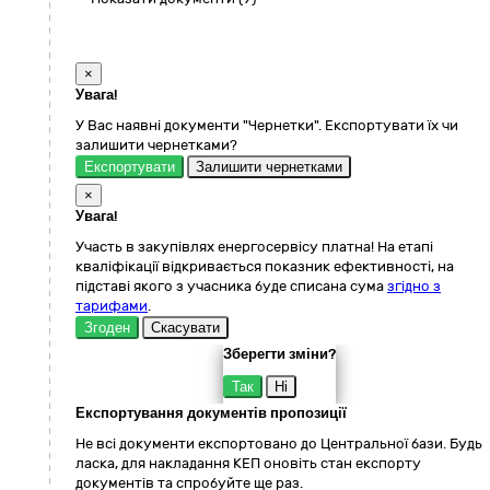
×
Увага!
У Вас наявні документи "Чернетки". Експортувати їх чи
залишити чернетками?
Експортувати
Залишити чернетками
×
Увага!
Участь в закупівлях енергосервісу платна! На етапі
кваліфікації відкривається показник ефективності, на
підставі якого з учасника буде списана сума
згідно з
тарифами
.
Згоден
Скасувати
Зберегти зміни?
Так
Ні
Експортування документів пропозиції
Не всі документи експортовано до Центральної бази. Будь
ласка, для накладання КЕП оновіть стан експорту
документів та спробуйте ще раз.