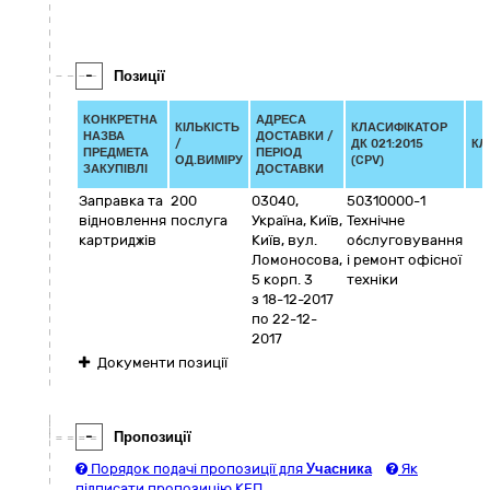
-
Позиції
КОНКРЕТНА
АДРЕСА
КІЛЬКІСТЬ
КЛАСИФІКАТОР
НАЗВА
ДОСТАВКИ /
/
ДК 021:2015
КЛ
ПРЕДМЕТА
ПЕРІОД
ОД.ВИМІРУ
(CPV)
ЗАКУПІВЛІ
ДОСТАВКИ
Заправка та
200
03040
,
50310000-1
відновлення
послуга
Україна
,
Київ
,
Технічне
картриджів
Київ
,
вул.
обслуговування
Ломоносова,
і ремонт офісної
5 корп. 3
техніки
з 18-12-2017
по 22-12-
2017
Документи позиції
-
Пропозиції
Порядок подачі пропозиції для
Учасника
Як
підписати пропозицію КЕП