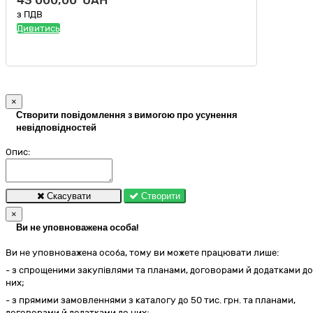
43 000,00 UAH
з ПДВ
Дивитись
×
Створити повідомлення з вимогою про усунення
невідповідностей
Опис:
Скасувати
Створити
×
Ви не уповноважена особа!
Ви не уповноважена особа, тому ви можете працювати лише:
- з спрощеними закупівлями та планами, договорами й додатками до
них;
- з прямими замовленнями з каталогу до 50 тис. грн. та планами,
договорами й додатками до них;