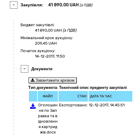
-
Закупівля:
41 890,00
UAH
(з ПДВ)
Бюджет закупівлі:
41 890,00
UAH
(з ПДВ)
Мінімальний крок аукціону:
209,45 UAH
Початок аукціону:
14-12-2017, 11:50
-
Документи
Завантажити архівом
Тип документа: Технічний опис предмету закупівлі
ФАЙЛ
СТАН
ДАТА ТА ЧАС
Оголошен
Експортовано:
12-12-2017, 14:45:51
ня по Зап
равка та в
ідновленн
я картрид
жів.docx