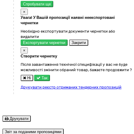
Спробувати ще
×
Увага! У Вашій пропозиції наявні неекспортовані
чернетки
Необхідно експортувати документи чернетки або
видалити
Експортувати чернетки
Закрити
×
Створити чернетку
Після завантаження технічної специфікації у вас не буде
можливості змінити обраний товар, бажаєте продовжити ?
Ні
Так
Друкувати реєстр отриманих тендерних пропозицій
Друкувати
Звіт за поданими пропозиціями