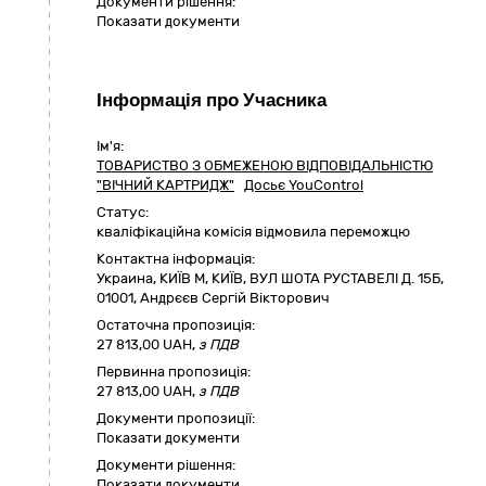
Документи рішення:
Показати документи
Інформація про Учасника
Ім'я:
ТОВАРИСТВО З ОБМЕЖЕНОЮ ВІДПОВІДАЛЬНІСТЮ
"ВІЧНИЙ КАРТРИДЖ"
Досьє YouControl
Статус:
кваліфікаційна комісія відмовила переможцю
Контактна інформація:
Украина
,
КИЇВ М
,
КИЇВ,
ВУЛ ШОТА РУСТАВЕЛІ Д. 15Б
,
01001
,
Андрєєв Сергій Вікторович
Остаточна пропозиція:
27 813,00
UAH,
з ПДВ
Первинна пропозиція:
27 813,00 UAH,
з ПДВ
Документи пропозиції:
Показати документи
Документи рішення:
Показати документи