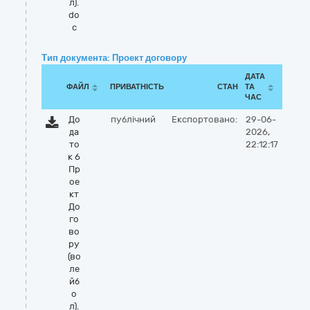
л).
do
c
Тип документа: Проект договору
ДАТА
ФАЙЛ
ПРИВАТНІСТЬ
СТАН
ТА
ЧАС
До
публічний
Експортовано:
29-06-
да
2026,
то
22:12:17
к 6
Пр
ое
кт
До
го
во
ру
(во
ле
йб
о
л).