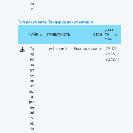
do
c
Тип документа: Тендерна документація
ДАТА
ФАЙЛ
ПРИВАТНІСТЬ
СТАН
ТА
ЧАС
Те
публічний
Експортовано:
29-06-
нд
2026,
ер
22:12:17
на
до
ку
ме
нт
аці
я
(во
ле
йб
о
л).
do