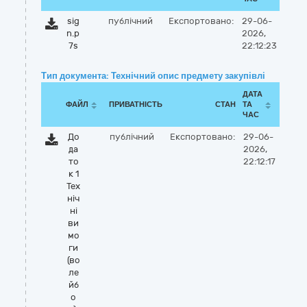
sig
публічний
Експортовано:
29-06-
n.p
2026,
7s
22:12:23
Тип документа: Технічний опис предмету закупівлі
ДАТА
ФАЙЛ
ПРИВАТНІСТЬ
СТАН
ТА
ЧАС
До
публічний
Експортовано:
29-06-
да
2026,
то
22:12:17
к 1
Тех
ніч
ні
ви
мо
ги
(во
ле
йб
о