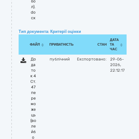
бо
л).
do
cx
Тип документа: Критерії оцінки
ДАТА
ФАЙЛ
ПРИВАТНІСТЬ
СТАН
ТА
ЧАС
До
публічний
Експортовано:
29-06-
да
2026,
то
22:12:17
к 4
Ст.
47
пе
ре
мо
же
ць
(во
ле
йб
о