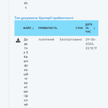
do
c
Тип документа: Критерії прийнятності
ДАТА
ФАЙЛ
ПРИВАТНІСТЬ
СТАН
ТА
ЧАС
До
публічний
Експортовано:
29-06-
да
2026,
то
22:12:17
к 3
Кв
алі
фі
ка
цій
ні
кр
ит
ері
ї (в
ол
ей