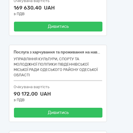
Очікувана вартість
169 630,40 UAH
з ПДВ
Дивитись
Послуга з харчування та проживання на навчально-тренувальних зборах з кікбоксингу WAKO (музичні форми)
УПРАВЛІННЯ КУЛЬТУРИ, СПОРТУ ТА
МОЛОДІЖНОЇ ПОЛІТИКИ ПІВДЕННІВСЬКОЇ
МІСЬКОЇ РАДИ ОДЕСЬКОГО РАЙОНУ ОДЕСЬКОЇ
ОБЛАСТІ
Очікувана вартість
90 172,00 UAH
з ПДВ
Дивитись