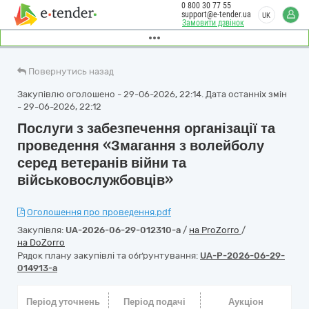
0 800 30 77 55
support@e-tender.ua
UK
Замовити дзвінок
Повернутись назад
Закупівлю оголошено - 29-06-2026, 22:14. Дата останніх змін
- 29-06-2026, 22:12
Послуги з забезпечення організації та
проведення «Змагання з волейболу
серед ветеранів війни та
військовослужбовців»
Оголошення про проведення.pdf
Закупівля:
UA-2026-06-29-012310-a
/
на ProZorro
/
на DoZorro
Рядок плану закупівлі та обґрунтування:
UA-P-2026-06-29-
014913-a
Період уточнень
Період подачі
Аукціон