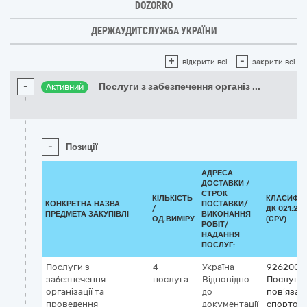
DOZORRO
ДЕРЖАУДИТСЛУЖБА УКРАЇНИ
+
-
відкрити всі
закрити всі
-
Послуги з забезпечення організ
...
Активний
-
Позиції
АДРЕСА
ДОСТАВКИ /
СТРОК
КІЛЬКІСТЬ
КЛАСИФІК
КОНКРЕТНА НАЗВА
ПОСТАВКИ/
/
ДК 021:201
ПРЕДМЕТА ЗАКУПІВЛІ
ВИКОНАННЯ
ОД.ВИМІРУ
(CPV)
РОБІТ/
НАДАННЯ
ПОСЛУГ:
Послуги з
4
Україна
9262000
забезпечення
послуга
Відповідно
Послуги,
організації та
до
пов’язані
проведення
документації
спортом