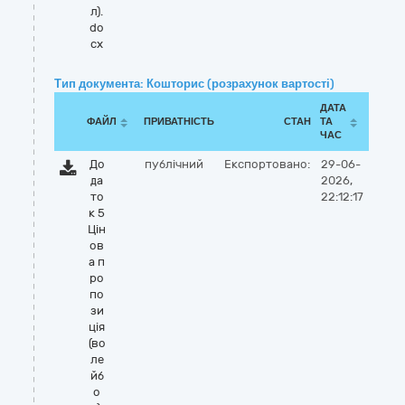
л).
do
cx
Тип документа: Кошторис (розрахунок вартості)
ДАТА
ФАЙЛ
ПРИВАТНІСТЬ
СТАН
ТА
ЧАС
До
публічний
Експортовано:
29-06-
да
2026,
то
22:12:17
к 5
Цін
ов
а п
ро
по
зи
ція
(во
ле
йб
о