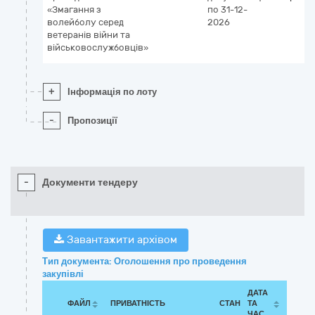
«Змагання з
по 31-12-
волейболу серед
2026
ветеранів війни та
військовослужбовців»
+
Інформація по лоту
-
Пропозиції
-
Документи тендеру
Завантажити архівом
Тип документа: Оголошення про проведення
закупівлі
ДАТА
ФАЙЛ
ПРИВАТНІСТЬ
СТАН
ТА
ЧАС