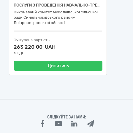
ПОСЛУГИ З ПРОВЕДЕННЯ НАВЧАЛЬНО-ТРЕНУВАЛЬНИХ ЗБОРІВ ВІДПОВІДНО ПЕРЕЛІКУ ЗАВДАНЬ ТА ЗАХОДІВ «ПРОГРАМИ РОЗВИТКУ ФІЗИЧНОЇ КУЛЬТУРИ ТА СПОРТУ В МИКОЛАЇВСЬКІЙ СІЛЬСЬКІЙ РАДІ НА 2025-2027 РОКИ»
Виконавчий комітет Миколаївської сільської
ради Синельниківського району
Дніпропетровської області
Очікувана вартість
263 220,00 UAH
з ПДВ
Дивитись
СЛІДКУЙТЕ ЗА НАМИ: