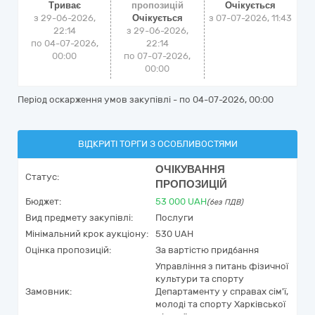
Триває
пропозицій
Очікується
з 29-06-2026,
Очікується
з
07-07-2026, 11:43
22:14
з 29-06-2026,
по 04-07-2026,
22:14
00:00
по 07-07-2026,
00:00
Період оскарження умов закупівлі - по
04-07-2026, 00:00
ВІДКРИТІ ТОРГИ З ОСОБЛИВОСТЯМИ
ОЧІКУВАННЯ
Статус:
ПРОПОЗИЦІЙ
Бюджет:
53 000
UAH
(без ПДВ)
Вид предмету закупівлі:
Послуги
Мінімальний крок аукціону:
530 UAH
Оцінка пропозицій:
За вартістю придбання
Управління з питань фізичної
культури та спорту
Замовник:
Департаменту у справах сім'ї,
молоді та спорту Харківської