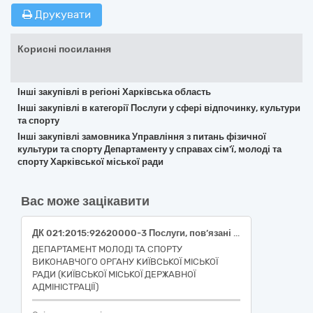
Друкувати
Корисні посилання
Інші закупівлі в регіоні Харківська область
Інші закупівлі в категорії Послуги у сфері відпочинку, культури
та спорту
Інші закупівлі замовника Управління з питань фізичної
культури та спорту Департаменту у справах сім'ї, молоді та
спорту Харківської міської ради
Вас може зацікавити
ДК 021:2015:92620000-3 Послуги, пов’язані зі спортом (Послуги з організації та проведення фізкультурно-оздоровчого заходу «Єдність SUP CUP пам'яті Кирила Шметана»)
ДЕПАРТАМЕНТ МОЛОДІ ТА СПОРТУ
ВИКОНАВЧОГО ОРГАНУ КИЇВСЬКОЇ МІСЬКОЇ
РАДИ (КИЇВСЬКОЇ МІСЬКОЇ ДЕРЖАВНОЇ
АДМІНІСТРАЦІЇ)