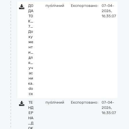
ДО
публічний
Експортовано:
07-04-
ДА
2026,
ТО
16:35:07
К_
7_
До
ку
ме
нт
и_
дл
я_
уч
ас
ни
ка.
do
cx
ТЕ
публічний
Експортовано:
07-04-
НД
2026,
ЕР
16:35:07
НА
_Д
ОК