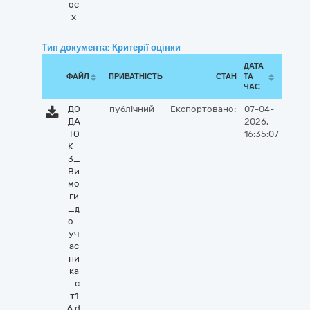
oc
x
Тип документа: Критерії оцінки
ДАТА
ФАЙЛ
ПРИВАТНІСТЬ
СТАН
ТА
ЧАС
ДО
публічний
Експортовано:
07-04-
ДА
2026,
ТО
16:35:07
К_
3_
Ви
мо
ги
_д
о_
уч
ас
ни
ка
_с
т1
6.d