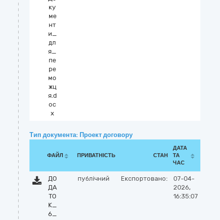
ку
ме
нт
и_
дл
я_
пе
ре
мо
жц
я.d
oc
x
Тип документа: Проект договору
ДАТА
ФАЙЛ
ПРИВАТНІСТЬ
СТАН
ТА
ЧАС
ДО
публічний
Експортовано:
07-04-
ДА
2026,
ТО
16:35:07
К_
6_