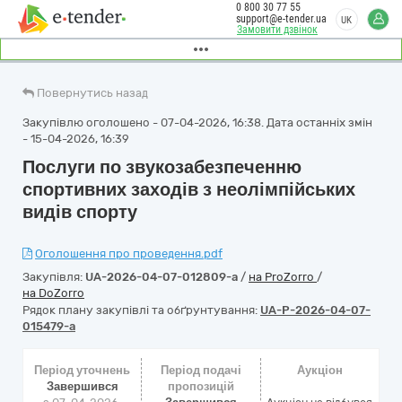
0 800 30 77 55
support@e-tender.ua
UK
Замовити дзвінок
Повернутись назад
Закупівлю оголошено - 07-04-2026, 16:38. Дата останніх змін
- 15-04-2026, 16:39
Послуги по звукозабезпеченню
спортивних заходів з неолімпійських
видів спорту
Оголошення про проведення.pdf
Закупівля:
UA-2026-04-07-012809-a
/
на ProZorro
/
на DoZorro
Рядок плану закупівлі та обґрунтування:
UA-P-2026-04-07-
015479-a
Період уточнень
Період подачі
Аукціон
Завершився
пропозицій