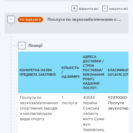
+
-
відкрити всі
закрити всі
-
Послуги по звукозабезпеченню с
...
Не відбувся
-
Позиції
АДРЕСА
ДОСТАВКИ /
СТРОК
КІЛЬКІСТЬ
КОНКРЕТНА НАЗВА
ПОСТАВКИ/
КЛАСИФІКАТОР
/
ПРЕДМЕТА ЗАКУПІВЛІ
ВИКОНАННЯ
021:2015 (CPV)
ОД.ВИМІРУ
РОБІТ/
НАДАННЯ
ПОСЛУГ:
Послуги по
1
40035
92370000-5
звукозабезпеченню
послуга
Україна
Послуги
спортивних заходів
Сумська
звукооперат
з неолімпійських
область
видів спорту
місто Суми
вул.
Харківська,