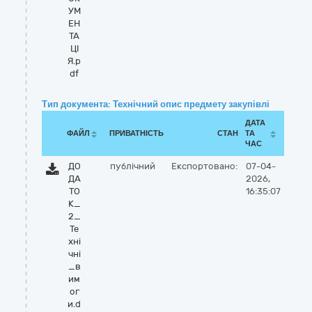
УМ
ЕН
ТА
ЦІ
Я.p
df
Тип документа: Технічний опис предмету закупівлі
ДАТА
ФАЙЛ
ПРИВАТНІСТЬ
СТАН
ТА
ЧАС
ДО
публічний
Експортовано:
07-04-
ДА
2026,
ТО
16:35:07
К_
2_
Те
хні
чні
_в
им
ог
и.d