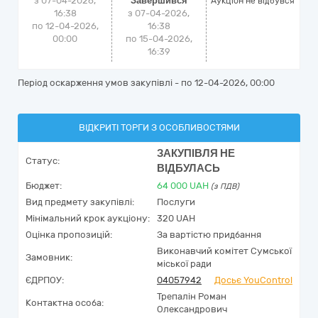
з 07-04-2026,
Завершився
Аукціон не відбувся
16:38
з 07-04-2026,
по 12-04-2026,
16:38
00:00
по 15-04-2026,
16:39
Період оскарження умов закупівлі - по
12-04-2026, 00:00
ВІДКРИТІ ТОРГИ З ОСОБЛИВОСТЯМИ
ЗАКУПІВЛЯ НЕ
Статус:
ВІДБУЛАСЬ
Бюджет:
64 000
UAH
(з ПДВ)
Вид предмету закупівлі:
Послуги
Мінімальний крок аукціону:
320 UAH
Оцінка пропозицій:
За вартістю придбання
Виконавчий комітет Сумської
Замовник:
міської ради
ЄДРПОУ:
04057942
Досьє YouControl
Трепалін Роман
Контактна особа:
Олександрович