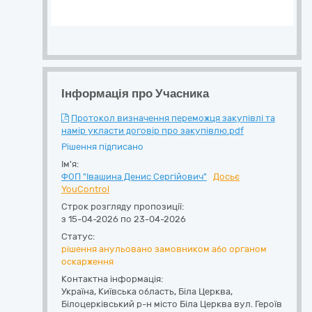
Інформація про Учасника
Протокол визначення переможця закупівлі та
намір укласти договір про закупівлю.pdf
Рішення підписано
Ім'я:
ФОП "Івашина Денис Сергійович"
Досьє
YouControl
Строк розгляду пропозиції:
з 15-04-2026 по 23-04-2026
Статус:
рішення анульовано замовником або органом
оскарження
Контактна інформація:
Україна
,
Київська область
,
Біла Церква,
Білоцерківський р-н місто Біла Церква вул. Героїв