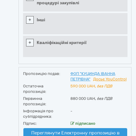
процедурі закупівлі
+
Інші
+
Кваліфікаційні критерії
Пропозицію подав:
ФОП "КУЦИНДА ІВАННА
ПЕТРІВНА"
Досьє YouControl
Остаточна
590 000
UAH,
без ПДВ
пропозиція:
Первинна
880 000 UAH,
без ПДВ
пропозиція:
Інформація про
-
субпідрядника:
Підпис:
підписано
Переглянути Електронну пропозицію в