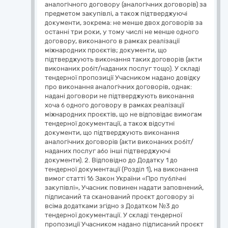
аналогічного договору (аналогічних договорів) за
предметом закупівлі, а також підтверджуючі
документи, зокрема: не менше двох договорів за
останні три роки, у тому числі не менше одного
договору, виконаного в рамках реалізації
міжнародних проєктів; документи, що
підтверджують виконання таких договорів (акти
виконаних робіт/наданих послуг тощо). У складі
тендерної пропозиції Учасником надано довідку
про виконання аналогічних договорів, однак:
надані договори не підтверджують виконання
хоча б одного договору в рамках реалізації
міжнародних проєктів, що не відповідає вимогам
тендерної документації, а також відсутні
документи, що підтверджують виконання
аналогічних договорів (акти виконаних робіт/
наданих послуг або інші підтверджуючі
документи). 2. Відповідно до Додатку 1 до
тендерної документації (Розділ 1), на виконання
вимог статті 16 Закон України «Про публічні
закупівлі», Учасник повинен надати заповнений,
підписаний та сканований проєкт договору зі
всіма додатками згідно з Додатком №3 до
тендерної документації. У складі тендерної
пропозиції Учасником надано підписаний проєкт