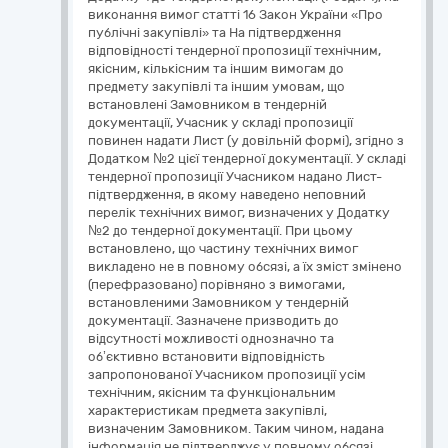
виконання вимог статті 16 Закон України «Про
публічні закупівлі» та На підтвердження
відповідності тендерної пропозиції технічним,
якісним, кількісним та іншим вимогам до
предмету закупівлі та іншим умовам, що
встановлені Замовником в тендерній
документації, Учасник у складі пропозиції
повинен надати Лист (у довільній формі), згідно з
Додатком №2 цієї тендерної документації. У складі
тендерної пропозиції Учасником надано Лист-
підтвердження, в якому наведено неповний
перелік технічних вимог, визначених у Додатку
№2 до тендерної документації. При цьому
встановлено, що частину технічних вимог
викладено не в повному обсязі, а їх зміст змінено
(перефразовано) порівняно з вимогами,
встановленими Замовником у тендерній
документації. Зазначене призводить до
відсутності можливості однозначно та
об’єктивно встановити відповідність
запропонованої Учасником пропозиції усім
технічним, якісним та функціональним
характеристикам предмета закупівлі,
визначеним Замовником. Таким чином, надана
інформація не підтверджує у повному обсязі