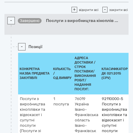
+
-
відкрити всі
закрити всі
-
Послуги з виробництва кіноплів
...
Завершено
-
Позиції
АДРЕСА
ДОСТАВКИ /
СТРОК
КОНКРЕТНА
КІЛЬКІСТЬ
КЛАСИФІКАТОР
ПОСТАВКИ/
НАЗВА ПРЕДМЕТА
/
ДК 021:2015
К
ВИКОНАННЯ
ЗАКУПІВЛІ
ОД.ВИМІРУ
(CPV)
РОБІТ/
НАДАННЯ
ПОСЛУГ:
Послуги з
1
76019
92110000-5
виробництва
послуга
Україна
Послуги з
кіноплівки та
Івано-
виробництва
відеокасет і
Франківська
кіноплівки та
супутні
область
відеокасет і
послуги
Івано-
супутні
(Послуги зі
Франківськ
послуги