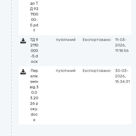
до Т
Д 92
1100
00-
5.pd
f
ТД 9
публічний
Експортовано:
11-03-
2110
2026,
000
11:18:56
-5.d
ocx
Пер
публічний
Експортовано:
30-03-
елік
2026,
змін
15:34:31
від 3
0.0
3.20
26 р
оку.
doc
x