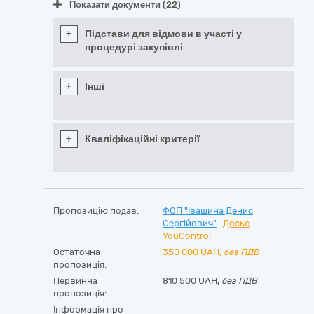
Показати документи (22)
+
Підстави для відмови в участі у
процедурі закупівлі
+
Інші
+
Кваліфікаційні критерії
Пропозицію подав:
ФОП "Івашина Денис
Сергійович"
Досьє
YouControl
Остаточна
350 000
UAH,
без ПДВ
пропозиція:
Первинна
810 500 UAH,
без ПДВ
пропозиція:
Інформація про
-