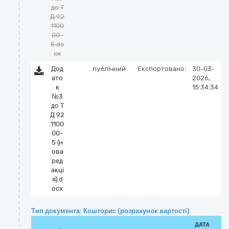
до Т
Д 92
1100
00-
5.do
cx
Дод
публічний
Експортовано:
30-03-
ато
2026,
к
15:34:34
№3
до Т
Д 92
1100
00-
5 (н
ова
ред
акці
я).d
ocx
Тип документа: Кошторис (розрахунок вартості)
ДАТА