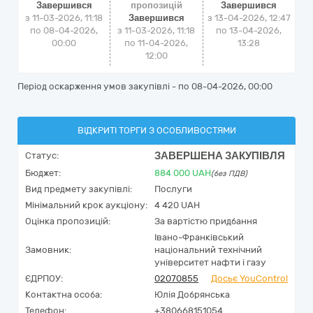
Завершився
пропозицій
Завершився
з 11-03-2026, 11:18
Завершився
з
13-04-2026, 12:47
по 08-04-2026,
з 11-03-2026, 11:18
по
13-04-2026,
00:00
по 11-04-2026,
13:28
12:00
Період оскарження умов закупівлі - по
08-04-2026, 00:00
ВІДКРИТІ ТОРГИ З ОСОБЛИВОСТЯМИ
ЗАВЕРШЕНА ЗАКУПІВЛЯ
Статус:
Бюджет:
884 000
UAH
(без ПДВ)
Вид предмету закупівлі:
Послуги
Мінімальний крок аукціону:
4 420 UAH
Оцінка пропозицій:
За вартістю придбання
Івано-Франківський
Замовник:
національний технічний
університет нафти і газу
ЄДРПОУ:
02070855
Досьє YouControl
Контактна особа:
Юлія Добрянська
Телефон:
+380668151054