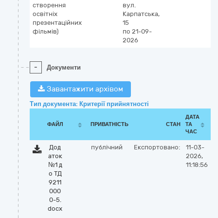
створення
вул.
освітніх
Карпатська,
презентаційних
15
фільмів)
по 21-09-
2026
-
Документи
Завантажити архівом
Тип документа: Критерії прийнятності
ДАТА
ФАЙЛ
ПРИВАТНІСТЬ
СТАН
ТА
ЧАС
Дод
публічний
Експортовано:
11-03-
аток
2026,
№1 д
11:18:56
о ТД
9211
000
0-5.
docx