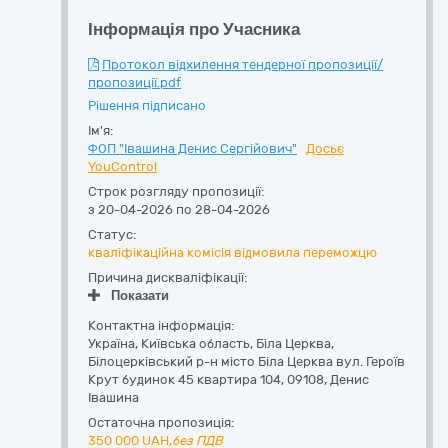
Інформація про Учасника
Протокол відхилення тендерної пропозиції/
пропозиції.pdf
Рішення підписано
Ім'я:
ФОП "Івашина Денис Сергійович"
Досьє
YouControl
Строк розгляду пропозиції:
з 20-04-2026 по 28-04-2026
Статус:
кваліфікаційна комісія відмовила переможцю
Причина дискваліфікації:
Показати
Контактна інформація:
Україна
,
Київська область
,
Біла Церква,
Білоцерківський р-н місто Біла Церква вул. Героїв
Крут будинок 45 квартира 104
,
09108
,
Денис
Івашина
Остаточна пропозиція:
350 000
UAH,
без ПДВ