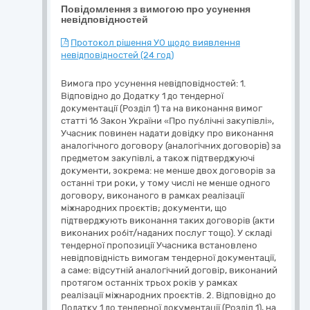
Повідомлення з вимогою про усунення
невідповідностей
Протокол рішення УО щодо виявлення
невідповідностей (24 год)
Вимога про усунення невідповідностей: 1.
Відповідно до Додатку 1 до тендерної
документації (Розділ 1) та на виконання вимог
статті 16 Закон України «Про публічні закупівлі»,
Учасник повинен надати довідку про виконання
аналогічного договору (аналогічних договорів) за
предметом закупівлі, а також підтверджуючі
документи, зокрема: не менше двох договорів за
останні три роки, у тому числі не менше одного
договору, виконаного в рамках реалізації
міжнародних проєктів; документи, що
підтверджують виконання таких договорів (акти
виконаних робіт/наданих послуг тощо). У складі
тендерної пропозиції Учасника встановлено
невідповідність вимогам тендерної документації,
а саме: відсутній аналогічний договір, виконаний
протягом останніх трьох років у рамках
реалізації міжнародних проєктів. 2. Відповідно до
Додатку 1 до тендерної документації (Розділ 1), на