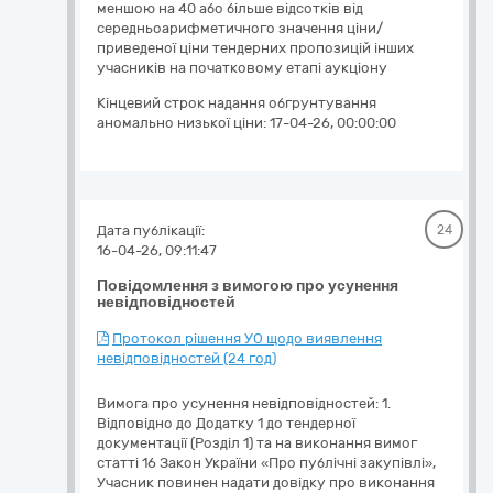
меншою на 40 або більше відсотків від
середньоарифметичного значення ціни/
приведеної ціни тендерних пропозицій інших
учасників на початковому етапі аукціону
Кінцевий строк надання обгрунтування
аномально низької ціни:
17-04-26, 00:00:00
Дата публікації:
24
16-04-26, 09:11:47
Повідомлення з вимогою про усунення
невідповідностей
Протокол рішення УО щодо виявлення
невідповідностей (24 год)
Вимога про усунення невідповідностей: 1.
Відповідно до Додатку 1 до тендерної
документації (Розділ 1) та на виконання вимог
статті 16 Закон України «Про публічні закупівлі»,
Учасник повинен надати довідку про виконання