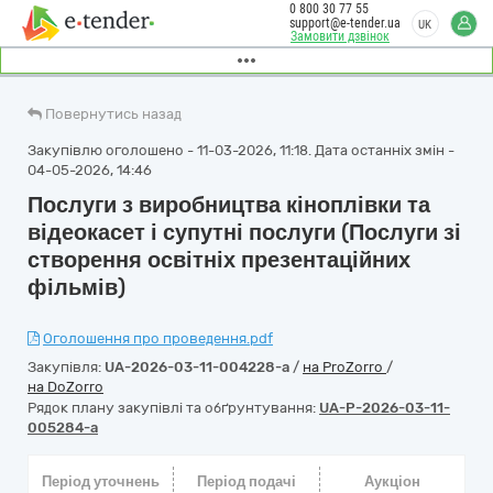
0 800 30 77 55
support@e-tender.ua
UK
Замовити дзвінок
Повернутись назад
Закупівлю оголошено - 11-03-2026, 11:18. Дата останніх змін -
04-05-2026, 14:46
Послуги з виробництва кіноплівки та
відеокасет і супутні послуги (Послуги зі
створення освітніх презентаційних
фільмів)
Оголошення про проведення.pdf
Закупівля:
UA-2026-03-11-004228-a
/
на ProZorro
/
на DoZorro
Рядок плану закупівлі та обґрунтування:
UA-P-2026-03-11-
005284-a
Період уточнень
Період подачі
Аукціон