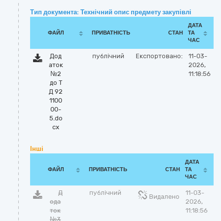
Тип документа: Технічний опис предмету закупівлі
ДАТА
ФАЙЛ
ПРИВАТНІСТЬ
СТАН
ТА
ЧАС
Дод
публічний
Експортовано:
11-03-
аток
2026,
№2
11:18:56
до Т
Д 92
1100
00-
5.do
cx
Інші
ДАТА
ФАЙЛ
ПРИВАТНІСТЬ
СТАН
ТА
ЧАС
Д
публічний
11-03-
Видалено
ода
2026,
ток
11:18:56
№3