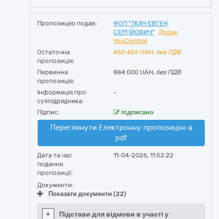
Пропозицію подав:
ФОП "ТКАЧ ЄВГЕН
СЕРГІЙОВИЧ"
Досьє
YouControl
Остаточна
460 426
UAH,
без ПДВ
пропозиція:
Первинна
884 000 UAH,
без ПДВ
пропозиція:
Інформація про
-
субпідрядника:
Підпис:
підписано
Переглянути Електронну пропозицію в
pdf
Дата та час
11-04-2026, 11:52:22
подання
пропозиції:
Документи:
Показати документи (22)
+
Підстави для відмови в участі у