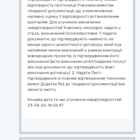
відповідність пропозиції Учасника вимогам
тендерної документації, що унеможливлює
належну оцінку її відповідності встановленим
критеріям. Для усунення зазначених
невідповідностей Учаснику необхідно надати у
строк, визначений Особливостями: 1. Надати
документи, що підтверджують наявність не
менше одного аналогічного договору, який був
належним чином виконаний у рамках реалізації
міжнародних проєктів, із підтвердженням його
виконання (акти виконаних робіт/наданих послуг
або інші документи, що підтверджують факт
виконання договору). 2. Надати Лист-
підтвердження із повним відтворенням технічних
вимог Додатка №2 до тендерної документації без
зміни їх змісту.
Кінцева дата та час усунення невідповідностей:
23-04-26, 16:06:47