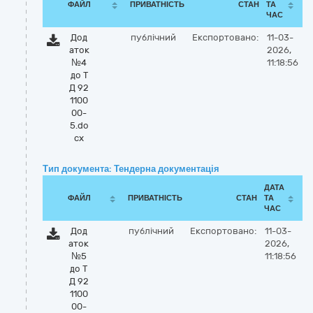
ФАЙЛ
ПРИВАТНІСТЬ
СТАН
ТА
ЧАС
Дод
публічний
Експортовано:
11-03-
аток
2026,
№4
11:18:56
до Т
Д 92
1100
00-
5.do
cx
Тип документа: Тендерна документація
ДАТА
ФАЙЛ
ПРИВАТНІСТЬ
СТАН
ТА
ЧАС
Дод
публічний
Експортовано:
11-03-
аток
2026,
№5
11:18:56
до Т
Д 92
1100
00-