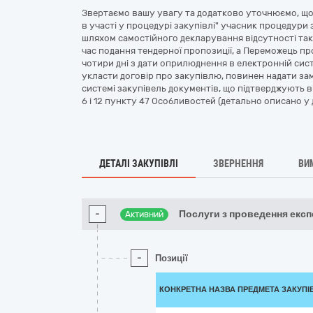
Звертаємо вашу увагу та додатково уточнюємо, що 
в участі у процедурі закупівлі" учасник процедури з
шляхом самостійного декларування відсутності таки
час подання тендерної пропозиції, а Переможець пр
чотири дні з дати оприлюднення в електронній сис
укласти договір про закупівлю, повинен надати з
системі закупівель документів, що підтверджують від
6 і 12 пункту 47 Особливостей (детально описано у д
ДЕТАЛІ ЗАКУПІВЛІ
ЗВЕРНЕННЯ
ВИ
-
Послуги з проведення екс
Активний
-
Позиції
КОНКРЕТНА НАЗВА ПРЕДМЕТА ЗАКУПІ