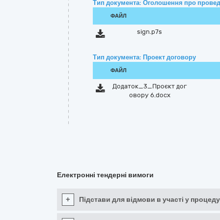
Тип документа: Оголошення про провед
ФАЙЛ
sign.p7s
Тип документа: Проект договору
ФАЙЛ
Додаток_3_Проєкт дог
овору 6.docx
Електронні тендерні вимоги
+
Підстави для відмови в участі у процеду