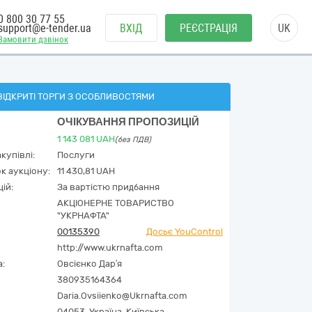
0 800 30 77 55
support@e-tender.ua
ВХІД
РЕЄСТРАЦІЯ
UK
Замовити дзвінок
ВІДКРИТІ ТОРГИ З ОСОБЛИВОСТЯМИ
ОЧІКУВАННЯ ПРОПОЗИЦІЙ
1 143 081
UAH
(без ПДВ)
купівлі:
Послуги
к аукціону:
11 430,81 UAH
ій:
За вартістю придбання
АКЦІОНЕРНЕ ТОВАРИСТВО
"УКPНAФТА"
00135390
Досьє YouControl
http://www.ukrnafta.com
а:
Овсієнко Дар′я
380935164364
Daria.Ovsiienko@Ukrnafta.com
04053,
Україна
,
Київська