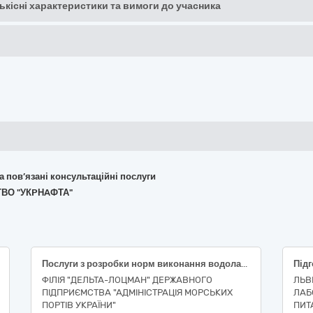
кількісні характеристики та вимоги до учасника
та пов’язані консультаційні послуги
ТВО "УКPНAФТА"
Послуги з розробки норм виконання водолазних робіт
ФІЛІЯ "ДЕЛЬТА-ЛОЦМАН" ДЕРЖАВНОГО
ЛЬВ
ПІДПРИЄМСТВА "АДМІНІСТРАЦІЯ МОРСЬКИХ
ЛАБ
ПОРТІВ УКРАЇНИ"
ПИТ