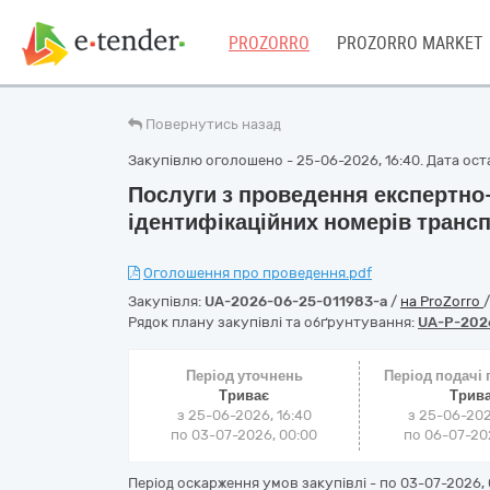
PROZORRO
PROZORRO MARKET
Повернутись назад
Закупівлю оголошено - 25-06-2026, 16:40. Дата оста
Послуги з проведення експертно
ідентифікаційних номерів трансп
Оголошення про проведення.pdf
Закупівля:
UA-2026-06-25-011983-a
/
на ProZorro
Рядок плану закупівлі та обґрунтування:
UA-P-202
Період уточнень
Період подачі
Триває
Трив
з 25-06-2026, 16:40
з 25-06-202
по 03-07-2026, 00:00
по 06-07-202
Період оскарження умов закупівлі - по
03-07-2026, 