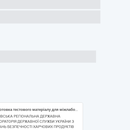
Підготовка тестового матеріалу для міжлабораторних порівнянь результатів випробувань та надання аналізу результатів випробувань
ІВСЬКА РЕГІОНАЛЬНА ДЕРЖАВНА
ОРАТОРІЯ ДЕРЖАВНОЇ СЛУЖБИ УКРАЇНИ З
АНЬ БЕЗПЕЧНОСТІ ХАРЧОВИХ ПРОДУКТІВ