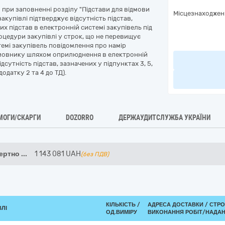
при заповненні розділу "Підстави для відмови
Місцезнаходжен
акупівлі підтверджує відсутність підстав,
х підстав в електронній системі закупівель під
оцедури закупівлі у строк, що не перевищує
темі закупівель повідомлення про намір
амовнику шляхом оприлюднення в електронній
сутність підстав, зазначених у підпунктах 3, 5,
одатку 2 та 4 до ТД).
МОГИ/СКАРГИ
DOZORRO
ДЕРЖАУДИТСЛУЖБА УКРАЇНИ
пертно
...
1 143 081
UAH
(без ПДВ)
КІЛЬКІСТЬ /
АДРЕСА ДОСТАВКИ /
СТРО
ВЛІ
ОД.ВИМІРУ
ВИКОНАННЯ РОБІТ/НАДАН