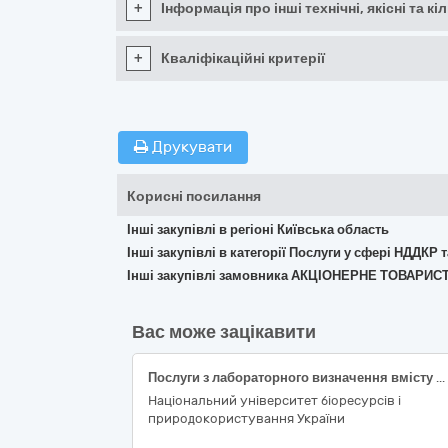
+
Інформація про інші технічні, якісні та 
+
Кваліфікаційні критерії
Друкувати
Корисні посилання
Інші закупівлі в регіоні Київська область
Інші закупівлі в категорії Послуги у сфері НДДКР 
Інші закупівлі замовника АКЦІОНЕРНЕ ТОВАРИС
Вас може зацікавити
Послуги з лабораторного визначення вмісту заліза у пробах крові тварин
Національний університет біоресурсів і
природокористування України