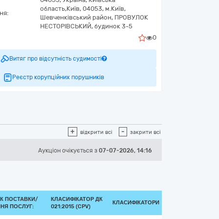
область,
Київ,
04053, м.Київ,
ня:
Шевченківський район, ПРОВУЛОК
НЕСТОРІВСЬКИЙ, будинок 3-5
0
Витяг про відсутність судимості
Реєстр корупційних порушників
+
-
відкрити всі
закрити всі
Аукціон
очікується
з
07-07-2026, 14:16
К ПОСТАВКИ/
КЛАСИФІКАТОР ДК
КЛАСИФІКАТОРИ
НЯ ПОСЛУГ:
021:2015 (CPV)