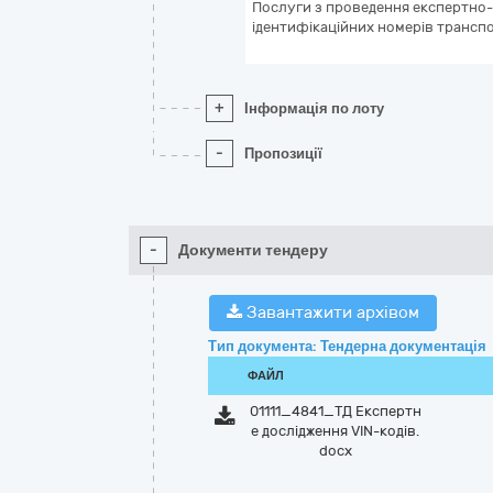
Послуги з проведення експертно-
ідентифікаційних номерів трансп
+
Інформація по лоту
-
Пропозиції
-
Документи тендеру
Завантажити архівом
Тип документа: Тендерна документація
ФАЙЛ
01111_4841_ТД Експертн
е дослідження VIN-кодів.
docx