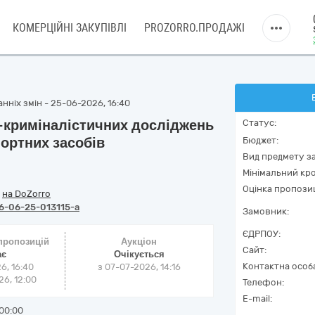
КОМЕРЦІЙНІ ЗАКУПІВЛІ
PROZORRO.ПРОДАЖІ
нніх змін - 25-06-2026, 16:40
-криміналістичних досліджень
Статус:
ортних засобів
Бюджет:
Вид предмету за
Мінімальний кро
Оцінка пропозиц
/
на DoZorro
6-06-25-013115-a
Замовник:
ЄДРПОУ:
 пропозицій
Аукціон
Сайт:
ає
Очікується
Контактна особ
6, 16:40
з
07-07-2026, 14:16
6, 12:00
Телефон:
E-mail:
00:00