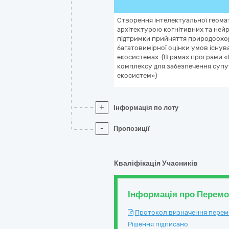
Створення інтелектуальної геома
архітектурою когнітивних та нейр
підтримки прийняття природоохор
багатовимірної оцінки умов існув
екосистемах. (В рамах програми 
комплексу для забезпечення суп
екосистем»)
+
Інформація по лоту
-
Пропозиції
Кваліфікація Учасників
Інформація про Перем
Протокол визначення перемож
Рішення підписано