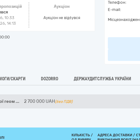
Телефон:
 пропозицій
Аукціон
E-mail:
ився
6, 10:33
Аукціон не відбувся
Місцезнаходжен
6, 14:13
00:00
МОГИ/СКАРГИ
DOZORRO
ДЕРЖАУДИТСЛУЖБА УКРАЇНИ
ої геом
...
2 700 000
UAH
(без ПДВ)
КІЛЬКІСТЬ /
АДРЕСА ДОСТАВКИ /
С
ВЛІ
ОД.ВИМІРУ
ВИКОНАННЯ РОБІТ/НА