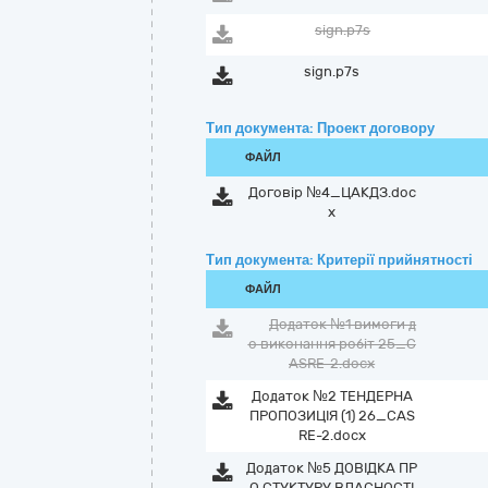
sign.p7s
sign.p7s
Тип документа: Проект договору
ФАЙЛ
Договір №4_ЦАКДЗ.doc
x
Тип документа: Критерії прийнятності
ФАЙЛ
Додаток №1 вимоги д
о виконання робіт 25_C
ASRE-2.docx
Додаток №2 ТЕНДЕРНА
ПРОПОЗИЦІЯ (1) 26_CAS
RE-2.docx
Додаток №5 ДОВІДКА ПР
О СТУКТУРУ ВЛАСНОСТІ