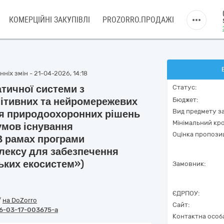
КОМЕРЦІЙНІ ЗАКУПІВЛІ
PROZORRO.ПРОДАЖІ
ніх змін - 21-04-2026, 14:18
тичної системи з
Статус:
ітивних та нейромережевих
Бюджет:
Вид предмету за
тя природоохоронних рішень
Мінімальний кро
 умов існування
Оцінка пропозиц
(В рамах програми
лексу для забезпечення
ьких екосистем»)
Замовник:
ЄДРПОУ:
/
на DoZorro
Сайт:
6-03-17-003675-a
Контактна особ