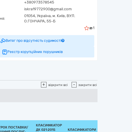
+380973578545
iskra19772900@gmail.com
01054,
Україна
,
м. Київ,
ВУЛ.
ня:
О.ГОНЧАРА, 55-Б
1
Витяг про відсутність судимості
Реєстр корупційних порушників
+
-
відкрити всі
закрити всі
КЛАСИФІКАТОР
ТРОК ПОСТАВКИ/
ДК 021:2015
КЛАСИФІКАТОРИ
ДАННЯ ПОСЛУГ: