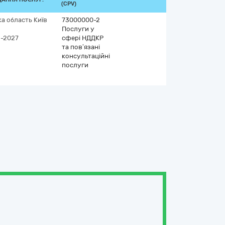
(CPV)
ка область
Київ
73000000-2
Послуги у
2-2027
сфері НДДКР
та пов’язані
консультаційні
послуги