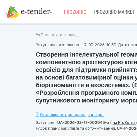
PROZORRO
PROZORRO MARKET
Повернутись назад
Закупівлю оголошено - 17-03-2026, 10:33. Дата остан
Створення інтелектуальної геома
компонентною архітектурою когн
сервісів для підтримки прийнят
на основі багатовимірної оцінки
біорізноманіття в екосистемах. 
«Розроблення програмного комп
супутникового моніторингу морс
Оголошення про проведення.pdf
Закупівля:
UA-2026-03-17-002845-a
/
на ProZorro
Рядок плану закупівлі та обґрунтування:
UA-P-202