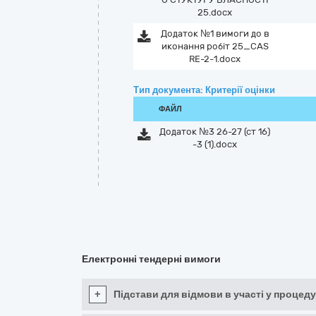
25.docx
Додаток №1 вимоги до в
иконання робіт 25_CAS
RE-2-1.docx
Тип документа: Критерії оцінки
ФАЙЛ
Додаток №3 26-27 (ст 16)
-3 (1).docx
Електронні тендерні вимоги
+
Підстави для відмови в участі у процеду