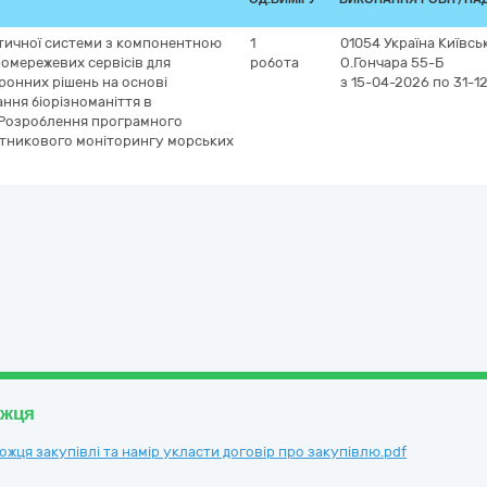
тичної системи з компонентною
1
01054
Україна
Київсь
омережевих сервісів для
робота
О.Гончара 55-Б
онних рішень на основі
з 15-04-2026
по 31-1
ання біорізноманіття в
«Розроблення програмного
утникового моніторингу морських
ожця
ця закупівлі та намір укласти договір про закупівлю.pdf