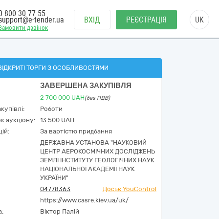
0 800 30 77 55
support@e-tender.ua
ВХІД
РЕЄСТРАЦІЯ
UK
Замовити дзвінок
ВІДКРИТІ ТОРГИ З ОСОБЛИВОСТЯМИ
ЗАВЕРШЕНА ЗАКУПІВЛЯ
2 700 000
UAH
(без ПДВ)
купівлі:
Роботи
к аукціону:
13 500 UAH
ій:
За вартістю придбання
ДЕРЖАВНА УСТАНОВА "НАУКОВИЙ
ЦЕНТР АЕРОКОСМІЧНИХ ДОСЛІДЖЕНЬ
ЗЕМЛІ ІНСТИТУТУ ГЕОЛОГІЧНИХ НАУК
НАЦІОНАЛЬНОЇ АКАДЕМІЇ НАУК
УКРАЇНИ"
04778363
Досьє YouControl
https://www.casre.kiev.ua/uk/
а:
Віктор Палій