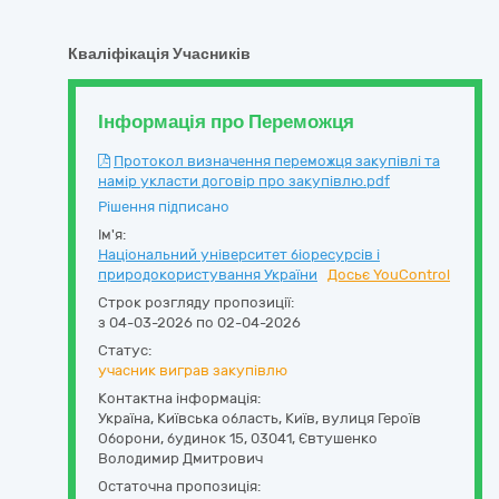
Кваліфікація Учасників
Інформація про Переможця
Протокол визначення переможця закупівлі та
намір укласти договір про закупівлю.pdf
Рішення підписано
Ім'я:
Національний університет біоресурсів і
природокористування України
Досьє YouControl
Строк розгляду пропозиції:
з 04-03-2026 по 02-04-2026
Статус:
учасник виграв закупівлю
Контактна інформація:
Україна
,
Київська область
,
Київ,
вулиця Героїв
Оборони, будинок 15
,
03041
,
Євтушенко
Володимир Дмитрович
Остаточна пропозиція: