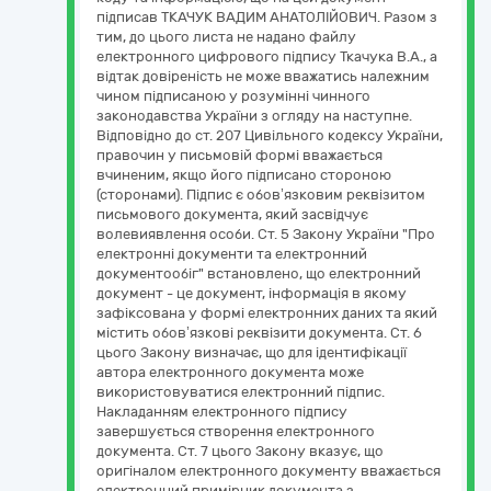
підписав ТКАЧУК ВАДИМ АНАТОЛІЙОВИЧ. Разом з
тим, до цього листа не надано файлу
електронного цифрового підпису Ткачука В.А., а
відтак довіреність не може вважатись належним
чином підписаною у розумінні чинного
законодавства України з огляду на наступне.
Відповідно до ст. 207 Цивільного кодексу України,
правочин у письмовій формі вважається
вчиненим, якщо його підписано стороною
(сторонами). Підпис є обов’язковим реквізитом
письмового документа, який засвідчує
волевиявлення особи. Ст. 5 Закону України "Про
електронні документи та електронний
документообіг" встановлено, що електронний
документ - це документ, інформація в якому
зафіксована у формі електронних даних та який
містить обов’язкові реквізити документа. Ст. 6
цього Закону визначає, що для ідентифікації
автора електронного документа може
використовуватися електронний підпис.
Накладанням електронного підпису
завершується створення електронного
документа. Ст. 7 цього Закону вказує, що
оригіналом електронного документу вважається
електронний примірник документа з