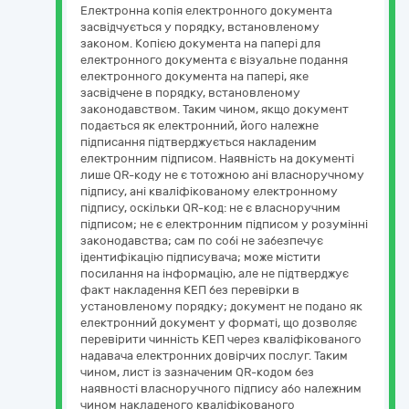
Електронна копія електронного документа
засвідчується у порядку, встановленому
законом. Копією документа на папері для
електронного документа є візуальне подання
електронного документа на папері, яке
засвідчене в порядку, встановленому
законодавством. Таким чином, якщо документ
подається як електронний, його належне
підписання підтверджується накладеним
електронним підписом. Наявність на документі
лише QR-коду не є тотожною ані власноручному
підпису, ані кваліфікованому електронному
підпису, оскільки QR-код: не є власноручним
підписом; не є електронним підписом у розумінні
законодавства; сам по собі не забезпечує
ідентифікацію підписувача; може містити
посилання на інформацію, але не підтверджує
факт накладення КЕП без перевірки в
установленому порядку; документ не подано як
електронний документ у форматі, що дозволяє
перевірити чинність КЕП через кваліфікованого
надавача електронних довірчих послуг. Таким
чином, лист із зазначеним QR-кодом без
наявності власноручного підпису або належним
чином накладеного кваліфікованого