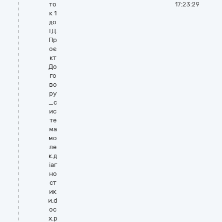
то
17:23:29
к 1
до
ТД.
Пр
оє
кт
До
го
во
ру
_с
ис
те
ма
мо
ле
к.д
іаг
но
ст
ик
и.d
oc
x.p