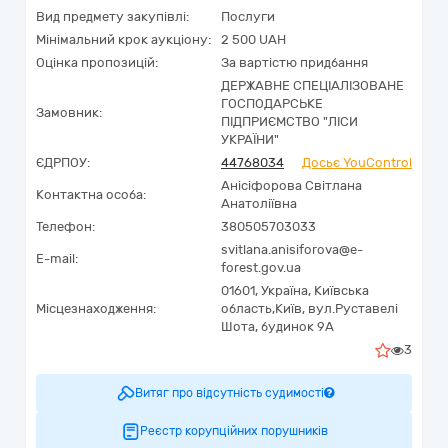
Вид предмету закупівлі:
Послуги
Мінімальний крок аукціону:
2 500 UAH
Оцінка пропозицій:
За вартістю придбання
ДЕРЖАВНЕ СПЕЦІАЛІЗОВАНЕ
ГОСПОДАРСЬКЕ
Замовник:
ПІДПРИЄМСТВО "ЛІСИ
УКРАЇНИ"
ЄДРПОУ:
44768034
Досьє YouControl
Анісіфорова Світлана
Контактна особа:
Анатоліївна
Телефон:
380505703033
svitlana.anisiforova@e-
E-mail:
forest.gov.ua
01601,
Україна
,
Київська
Місцезнаходження:
область,
Київ,
вул.Руставелі
Шота, будинок 9А
3
Витяг про відсутність судимості
Реєстр корупційних порушників