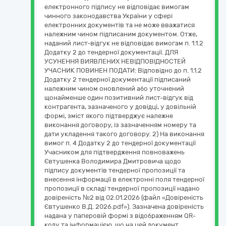
електронного підпису не відповідає вимогам
чинного законодавства України у сфері
електронних документів та не може вважатися
належним чином підписаним документом. Отже,
наданий лист-відгук не відповідає вимогам п. 1.1.2
Додатку 2 до тендерної документації. ДЛЯ
УСУНЕННЯ ВИЯВЛЕНИХ НЕВІДПОВІДНОСТЕЙ
УЧАСНИК ПОВИНЕН ПОДАТИ: Відповідно до п. 1.1.2
Додатку 2 тендерної документації підписаний
належним чином оновлений або уточнений
щонайменше один позитивний лист-відгук від
контрагента, зазначеного у довідці, у довільній
формі, зміст якого підтверджує належне
виконання договору, із зазначенням номеру та
дати укладення такого договору. 2) На виконання
вимог п. 4 Додатку 2 до тендерної документації
Учасником для підтвердження повноважень
Євтушенка Володимира Дмитровича щодо
підпису документів тендерної пропозиції та
внесення інформації в електронні поля тендерної
пропозиції в складі тендерної пропозиції надано
довіреність №2 від 02.01.2026 (файл «Довіреність
Євтушенко В.Д. 2026.pdf»). Зазначена довіреність
надана у паперовій формі з відображенням QR-
коду та інформацією, що на цей документ