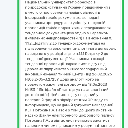
Національний університет біоресурсів і
природокористування України повідомлення з
вимогою про усунення невідповідності в
інформації та/або документах, що подані
учасником процедури закупівлі у тендерній
пропозиції та/або подання яких передбачалося
тендерною документацією згідно з Переліком
виявлених невідповідностей: 1) На виконання п.
1.1.2. Додатку 2 до тендерної документації на
підтвердження виконання аналогічного договору,
наведеного у довідці згідно п.1.1.1 Додатку 2 до
тендерної документації, Учасником в складі
тендерної пропозиції надано лист-відгук від
Державне підприємство «Лісогосподарський
інноваційно-аналітичний центр» від 26.02.2026
№03.2-05-3.2/259 щодо аналогічного за
предметом закупівлі договору від 13.06.2023
№133-115н (файл «Лист-відгук на аналогічний
договір.pdf»). Цей лист-відгук наданий у
паперовій формі з відображенням QR-коду та
інформацією, що на даний документ накладений
КЕП Погосян Г.А. Разом з тим, до цього листа не
надано файлу електронного цифрового підпису
Погосяна Г.А., а відтак лист не може вважатись
належним чином підписаним у розумінні чинного