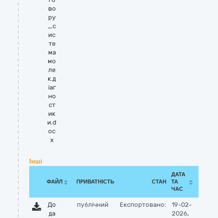
во
ру
_с
ис
те
ма
мо
ле
к.д
іаг
но
ст
ик
и.d
oc
x
Інші
ДАТА
ФАЙЛ
ПРИВАТНІСТЬ
СТАН
ТА
ЧАС
До
публічний
Експортовано:
19-02-
да
2026,