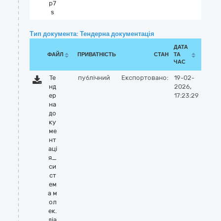
p7
s
Тип документа: Тендерна документація
ДАТА
ФАЙЛ
ПРИВАТНІСТЬ
СТАН
ТА
ЧАС
Те
публічний
Експортовано:
19-02-
нд
2026,
ер
17:23:29
на
до
ку
ме
нт
аці
я_
си
ст
ем
а м
ол
ек.
діа