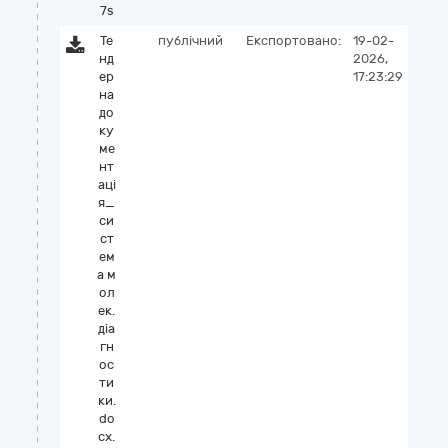
7s
Те
публічний
Експортовано:
19-02-
нд
2026,
ер
17:23:29
на
до
ку
ме
нт
аці
я_
си
ст
ем
а м
ол
ек.
діа
гн
ос
ти
ки.
do
cx.