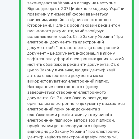
законодавства України з огляду на наступне.
Відповідно до ст. 207 Цивільного кодексу України,
правочин у письмовій формі вважається
вчиненим, якщо його підписано стороною
(сторонами). Підпис є обов’язковим реквізитом
письмового документа, який засвідчує
волевиявлення особи. Ст. 5 Закону України "Про
електронні документи та електронний
документообіг" встановлено, що електронний
документ - це документ, інформація в якому
зафіксована у формі електронних даних та який
містить обов’язкові реквізити документа. Ст. 6
цього Закону визначає, що для ідентифікації
автора електронного документа може
використовуватися електронний підпис.
Накладанням електронного підпису
завершується створення електронного
документа. Ст. 7 цього Закону вказує, що
оригіналом електронного документу вважається
електронний примірник документа з
обов’язковими реквізитами, у тому числі з
електронним підписом автора або підписом,
прирівняним до власноручного підпису
відповідно до Закону України "Про електронну
ідентифікацію та електронні довірчі послуги".