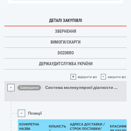
ДЕТАЛІ ЗАКУПІВЛІ
ЗВЕРНЕННЯ
ВИМОГИ/СКАРГИ
DOZORRO
ДЕРЖАУДИТСЛУЖБА УКРАЇНИ
+
-
відкрити всі
закрити всі
-
Система молекулярної діагности
...
Завершено
-
Позиції
КОНКРЕТНА
АДРЕСА ДОСТАВКИ /
КІЛЬКІСТЬ
КЛАСИФІКА
НАЗВА
СТРОК ПОСТАВКИ/
/
ДК 021:2015