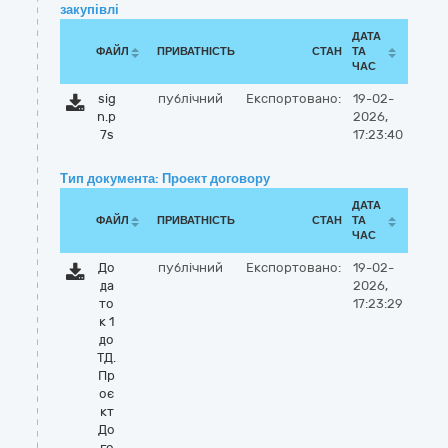
закупівлі
ДАТА
ФАЙЛ
ПРИВАТНІСТЬ
СТАН
ТА
ЧАС
sig
публічний
Експортовано:
19-02-
n.p
2026,
7s
17:23:40
Тип документа: Проект договору
ДАТА
ФАЙЛ
ПРИВАТНІСТЬ
СТАН
ТА
ЧАС
До
публічний
Експортовано:
19-02-
да
2026,
то
17:23:29
к 1
до
ТД.
Пр
оє
кт
До
го