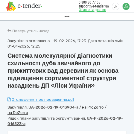
0 800 30 77 55
support@e-tender.ua
UK
Замовити дзвінок
Повернутись назад
Закупівлю оголошено - 19-02-2026, 17:23. Дата останніх змін -
01-04-2026, 12:25
Система молекулярної діагностики
схильності дуба звичайного до
прижиттєвих вад деревини як основа
підвищення сортиментної структури
насаджень ДП «Ліси України»
Оголошення про проведення.pdf
Закупівля:
UA-2026-02-19-013904-a
/
на ProZorro
/
на DoZorro
Рядок плану закупівлі та обґрунтування:
UA-P-2026-02-19-
016523-a