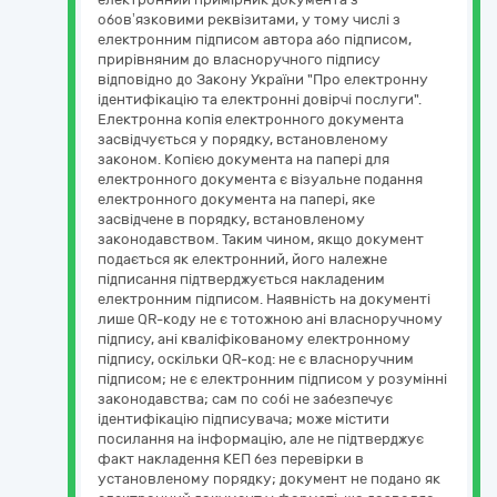
обов’язковими реквізитами, у тому числі з
електронним підписом автора або підписом,
прирівняним до власноручного підпису
відповідно до Закону України "Про електронну
ідентифікацію та електронні довірчі послуги".
Електронна копія електронного документа
засвідчується у порядку, встановленому
законом. Копією документа на папері для
електронного документа є візуальне подання
електронного документа на папері, яке
засвідчене в порядку, встановленому
законодавством. Таким чином, якщо документ
подається як електронний, його належне
підписання підтверджується накладеним
електронним підписом. Наявність на документі
лише QR-коду не є тотожною ані власноручному
підпису, ані кваліфікованому електронному
підпису, оскільки QR-код: не є власноручним
підписом; не є електронним підписом у розумінні
законодавства; сам по собі не забезпечує
ідентифікацію підписувача; може містити
посилання на інформацію, але не підтверджує
факт накладення КЕП без перевірки в
установленому порядку; документ не подано як