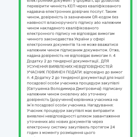
електронний документ у форматі, що дозволяє
перевірити чинність КЕП через кваліфікованого
надавача електронних довірчих послуг. Таким
чином, довіреність із зазначеним QR-кодом без
наявності власноручного підпису або належним
чином накладеного кваліфікованого
електронного підпису не відповідає вимогам
чинного законодавства України у сфері
електронних документів та не може вважатися
належним чином підписаним документом. Отже,
надана довіреність не відповідає вимогам п. 4
Додатку 2 до тендерної документації.. ДЛЯ
УСУНЕННЯ ВИЯВЛЕНИХ НЕВІДПОВІДНОСТЕЙ
УЧАСНИК ПОВИНЕН ПОДАТИ: відповідно до вимог
п. 4 Додатку 2 до тендерної документації для іншої
посадової особи учасника процедури закупівлі
(Євтушенка Володимира Дмитровича): підписану
належним чином оновлену або уточнену
довіреність (доручення) керівника учасника на
ім’я посадової особи учасника. Нагадування:
Учасник процедури закупівлі має виправити
виявлені невідповідності шляхом завантаження
уточнених або нових документів через
електронну систему закупівель протягом 24
годин з моменту розміщення цього