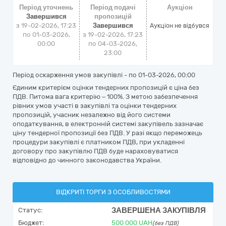
Період уточнень
Період подачі
Аукціон
Завершився
пропозицій
з 19-02-2026, 17:23
Завершився
Аукціон не відбувся
по 01-03-2026,
з 19-02-2026, 17:23
00:00
по 04-03-2026,
23:00
Період оскарження умов закупівлі - по
01-03-2026, 00:00
Єдиним критерієм оцінки тендерних пропозицій є ціна без
ПДВ. Питома вага критерію – 100%. З метою забезпечення
рівних умов участі в закупівлі та оцінки тендерних
пропозицій, учасник незалежно від його системи
оподаткування, в електронній системі закупівель зазначає
ціну тендерної пропозиції без ПДВ. У разі якщо переможець
процедури закупівлі є платником ПДВ, при укладенні
договору про закупівлю ПДВ буде нараховуватися
відповідно до чинного законодавства України.
ВІДКРИТІ ТОРГИ З ОСОБЛИВОСТЯМИ
ЗАВЕРШЕНА ЗАКУПІВЛЯ
Статус:
Бюджет:
500 000
UAH
(без ПДВ)