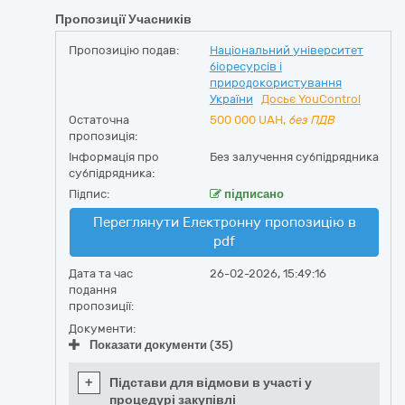
Пропозиції Учасників
Пропозицію подав:
Національний університет
біоресурсів і
природокористування
України
Досьє YouControl
Остаточна
500 000
UAH,
без ПДВ
пропозиція:
Інформація про
Без залучення субпідрядника
субпідрядника:
Підпис:
підписано
Переглянути Електронну пропозицію в
pdf
Дата та час
26-02-2026, 15:49:16
подання
пропозиції:
Документи:
Показати документи (35)
+
Підстави для відмови в участі у
процедурі закупівлі