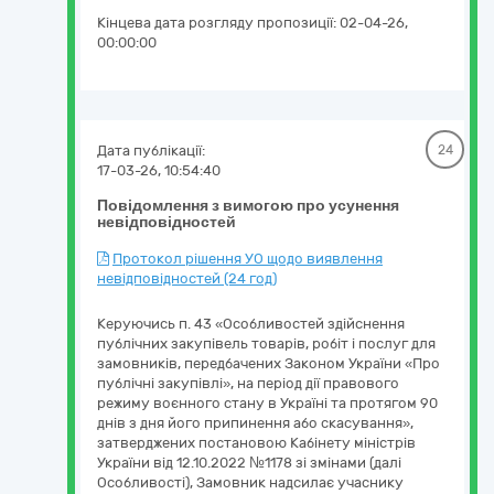
Кінцева дата розгляду пропозиції:
02-04-26,
00:00:00
Дата публікації:
24
17-03-26, 10:54:40
Повідомлення з вимогою про усунення
невідповідностей
Протокол рішення УО щодо виявлення
невідповідностей (24 год)
Керуючись п. 43 «Особливостей здійснення
публічних закупівель товарів, робіт і послуг для
замовників, передбачених Законом України «Про
публічні закупівлі», на період дії правового
режиму воєнного стану в Україні та протягом 90
днів з дня його припинення або скасування»,
затверджених постановою Кабінету міністрів
України від 12.10.2022 №1178 зі змінами (далі
Особливості), Замовник надсилає учаснику