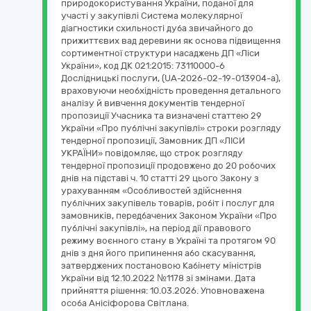
природокористування України, поданої для
участі у закупівлі Система молекулярної
діагностики схильності дуба звичайного до
прижиттєвих вад деревини як основа підвищення
сортиментної структури насаджень ДП «Ліси
України», код ДК 021:2015: 73110000-6
Дослідницькі послуги, (UA-2026-02-19-013904-a),
враховуючи необхідність проведення детального
аналізу й вивчення документів тендерної
пропозиції Учасника та визначені статтею 29
України «Про публічні закупівлі» строки розгляду
тендерної пропозиції, Замовник ДП «ЛІСИ
УКРАЇНИ» повідомляє, що строк розгляду
тендерної пропозиції продовжено до 20 робочих
днів на підставі ч. 10 статті 29 цього Закону з
урахуванням «Особливостей здійснення
публічних закупівель товарів, робіт і послуг для
замовників, передбачених Законом України «Про
публічні закупівлі», на період дії правового
режиму воєнного стану в Україні та протягом 90
днів з дня його припинення або скасування,
затверджених постановою Кабінету міністрів
України від 12.10.2022 №1178 зі змінами. Дата
прийняття рішення: 10.03.2026. Уповноважена
особа Анісіфорова Світлана.