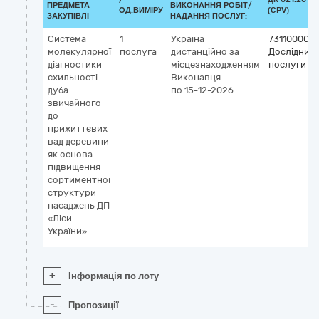
ПРЕДМЕТА
ВИКОНАННЯ РОБІТ/
ОД.ВИМІРУ
(CPV)
ЗАКУПІВЛІ
НАДАННЯ ПОСЛУГ:
Система
1
Україна
73110000-6
молекулярної
послуга
дистанційно за
Дослідниць
діагностики
місцезнаходженням
послуги
схильності
Виконавця
дуба
по 15-12-2026
звичайного
до
прижиттєвих
вад деревини
як основа
підвищення
сортиментної
структури
насаджень ДП
«Ліси
України»
+
Інформація по лоту
-
Пропозиції