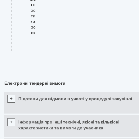
гн
ос
ти
ки.
do
cx
Електронні тендерні вимоги
+
Підстави для відмови в участі у процедурі закупівлі
+
Інформація про інші технічні, якісні та кількісні
характеристики та вимоги до учасника