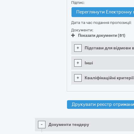
Підпис:
Переглянути Електронну 
Дата та час подання пропозиції:
Документи:
Показати документи (81)
+
Підстави для відмови в
+
Інші
+
Кваліфікаційні критерії
Друкувати реєстр отримани
-
Документи тендеру