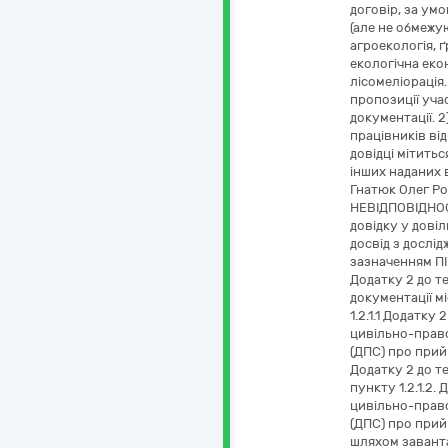
договір, за ум
(але не обмежу
агроекологія, 
екологічна еко
лісомеліорація
пропозиції учас
документації. 2
працівників від
довідці мітить
інших наданих 
Гнатюк Олег Ро
НЕВІДПОВІДНОСТ
довідку у дові
досвід з дослід
зазначенням ПІБ
Додатку 2 до т
документації м
1.2.1.1 Додатку 
цивільно-право
(ДПС) про прийн
Додатку 2 до 
пункту 1.2.1.2.
цивільно-право
(ДПС) про прий
шляхом заванта