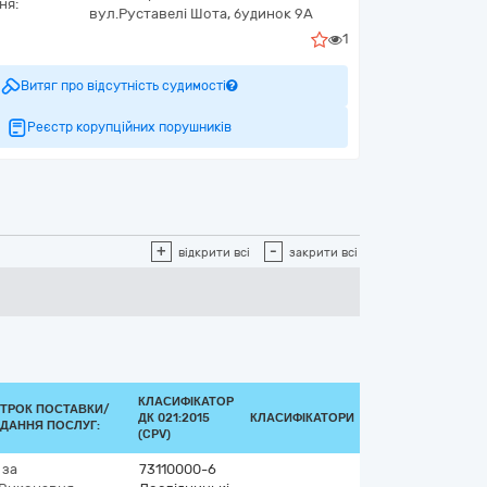
ня:
вул.Руставелі Шота, будинок 9А
1
Витяг про відсутність судимості
Реєстр корупційних порушників
+
-
відкрити всі
закрити всі
КЛАСИФІКАТОР
ТРОК ПОСТАВКИ/
ДК 021:2015
КЛАСИФІКАТОРИ
ДАННЯ ПОСЛУГ:
(CPV)
 за
73110000-6