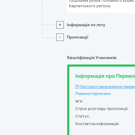
суцільних рубок головного корист
Карпатського регіону
+
Інформація по лоту
-
Пропозиції
Кваліфікація Учасників
Інформація про Перем
Протокол визначення перемож
Рішення підписано
Ім'я:
Строк розгляду пропозиції:
Статус:
Контактна інформація: