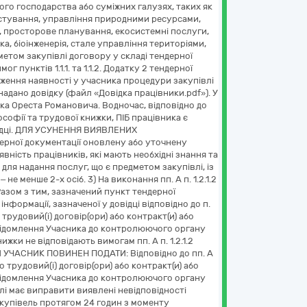
ого господарства або суміжних галузях, таких як
ористування, управління природними ресурсами,
, просторове планування, екосистемні послуги,
а, біоінженерія, стале управління територіями,
метом закупівлі договору у складі тендерної
 пунктів 1.1.1. та 1.1.2. Додатку 2 тендерної
ердження наявності у учасника процедури закупівлі
 надано довідку (файл «Довідка працівники.pdf»). У
ка Ореста Романовича. Водночас, відповідно до
софії та трудової книжки, ПІБ працівника є
овідці. ДЛЯ УСУНЕННЯ ВИЯВЛЕНИХ
ерної документації оновлену або уточнену
вність працівників, які мають необхідні знання та
 для надання послуг, що є предметом закупівлі, із
не менше 2-х осіб. 3) На виконання пп. А п. 1.2.1.2
Разом з тим, зазначений пункт тендерної
формації, зазначеної у довідці відповідно до п.
бо трудовий(і) договір(ори) або контракт(и) або
овідомлення Учасника до контролюючого органу
жки не відповідають вимогам пп. А п. 1.2.1.2
 УЧАСНИК ПОВИНЕН ПОДАТИ: Відповідно до пп. А
бо трудовий(і) договір(ори) або контракт(и) або
овідомлення Учасника до контролюючого органу
лі має виправити виявлені невідповідності
купівель протягом 24 годин з моменту