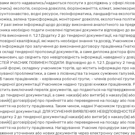
овами якого надавались/надаються послуги з досліджень у сфері лісов
ючись): екологія, охорона довкілля, біорізноманіття, клімат, землек
ґрунтознавство, водні ресурси, геоінформатика, ландшафтна екологія
номіка, зелена трансформація, моніторинг довкілля, екологічна політик
. У разі зміни інформації щодо досвіду виконання аналогічного за пред
ника необхідно подати оновлені підписані документи відповідно до вимог
) На виконання п. 1.2.1 Додатку 2 до тендерної документації, на підтв
повідної кваліфікації, які мають необхідні знання та досвід, Учасником
ся інформація про залучення до виконання договору працівника Гнатю
в складі тендерної пропозиції документів, а саме диплома доктора філо
манович, що свідчить про невідповідність інформації, наведеної у д
ЕЙ УЧАСНИК ПОВИНЕН ПОДАТИ: Відповідно до п. 1.2.1. Додатку 2 тенд
льній формі, складену учасником торгів, що містить інформацію про ная
жуваної проблематики, а саме з лісівництва та інших суміжних галузей,
 таких працівників: - керівника робочої групи; - членів робочої групи – 
ендерної документації Учасником надано трудові книжки працівників. 
істить виключний перелік документів, що подаються на підтвердження ін
2 до тендерної документації, а саме: наказ(и) або витяг(и) з наказу(ів) а
вий(і) договір(ори) про прийняття або переведення на посаду або п
яття на роботу працівника. Таким чином, надані Учасником трудові кни
тендерної документації. ДЛЯ УСУНЕННЯ ВИЯВЛЕНИХ НЕВІДПОВІДНОСТЕЙ
 Додатку 2 до тендерної документації наказ(и) або витяг(и) з наказу(ів) а
вий(і) договір(ори) про прийняття або переведення на посаду або п
няття на роботу працівника. Нагадування: Учасник процедури закупів
ження уточнених або нових документів через електронну систему за