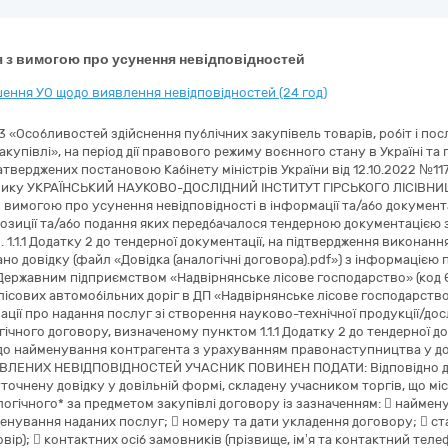
 з вимогою про усунення невідповідностей
ення УО щодо виявлення невідповідностей (24 год)
3 «Особливостей здійснення публічних закупівель товарів, робіт і по
акупівлі», на період дії правового режиму воєнного стану в Україні та
атверджених постановою Кабінету міністрів України від 12.10.2022 №117
нику УКРАЇНСЬКИЙ НАУКОВО-ДОСЛІДНИЙ ІНСТИТУТ ГІРСЬКОГО ЛІСІВНИЦТ
 вимогою про усунення невідповідності в інформації та/або документ
озиції та/або подання яких передбачалося тендерною документацією зг
 1.1.1 Додатку 2 до тендерної документації, на підтвердження виконан
о довідку (файл «Довідка (аналогічні договора).pdf») з інформацією п
Державним підприємством «Надвірнянське лісове господарство» (код
 лісових автомобільних доріг в ДП «Надвірнянське лісове господарство
ації про надання послуг зі створення науково-технічної продукції/дос
ічного договору, визначеному пунктом 1.1.1 Додатку 2 до тендерної до
о найменування контрагента з урахуванням правонаступництва у дові
ЛЕНИХ НЕВІДПОВІДНОСТЕЙ УЧАСНИК ПОВИНЕН ПОДАТИ: Відповідно до п.1
точнену довідку у довільній формі, складену учасником торгів, що мі
огічного* за предметом закупівлі договору із зазначенням:  наймен
нування наданих послуг;  номеру та дати укладення договору;  с
вір);  контактних осіб замовників (прізвище, ім’я та контактний теле