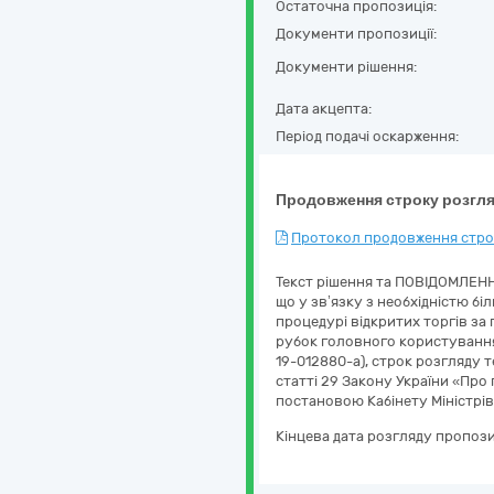
Остаточна пропозиція:
Документи пропозиції:
Документи рішення:
Дата акцепта:
Період подачі оскарження:
Продовження строку розгля
Протокол продовження строк
Текст рішення та ПОВІДОМЛЕНН
що у зв’язку з необхідністю бі
процедурі відкритих торгів за
рубок головного користування 
19-012880-a), строк розгляду т
статті 29 Закону України «Про
постановою Кабінету Міністрів 
Кінцева дата розгляду пропози