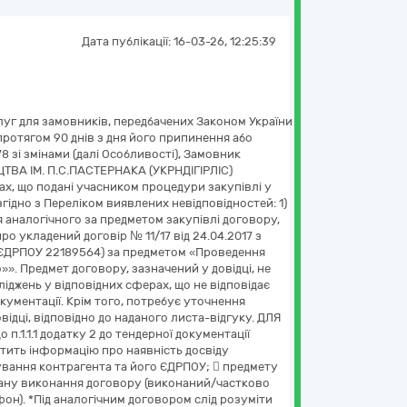
Дата публікації:
16-03-26, 12:25:39
слуг для замовників, передбачених Законом України
 протягом 90 днів з дня його припинення або
8 зі змінами (далі Особливості), Замовник
ВА ІМ. П.С.ПАСТЕРНАКА (УКРНДІГІРЛІС)
ах, що подані учасником процедури закупівлі у
ідно з Переліком виявлених невідповідностей: 1)
ня аналогічного за предметом закупівлі договору,
ро укладений договір № 11/17 від 24.04.2017 з
 ЄДРПОУ 22189564) за предметом «Проведення
»». Предмет договору, зазначений у довідці, не
ліджень у відповідних сферах, що не відповідає
кументації. Крім того, потребує уточнення
дці, відповідно до наданого листа-відгуку. ДЛЯ
.1.1 додатку 2 до тендерної документації
стить інформацію про наявність досвіду
ування контрагента та його ЄДРПОУ;  предмету
тану виконання договору (виконаний/частково
фон). *Під аналогічним договором слід розуміти