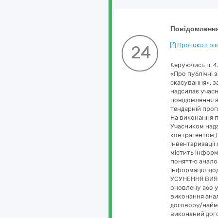
Повідомлення
Протокол ріш
24
Керуючись п. 4
«Про публічні з
скасування», з
надсилає учас
повідомлення з
тендерній проп
На виконання п.
Учасником надан
контрагентом 
інвентаризації
містить інформ
поняттю аналог
інформація щод
УСУНЕННЯ ВИЯВ
оновлену або у
виконання анал
договору/найме
виконаний дого