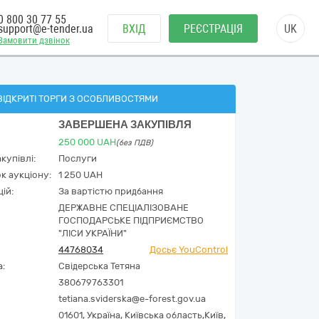
0 800 30 77 55
support@e-tender.ua
ВХІД
РЕЄСТРАЦІЯ
UK
Замовити дзвінок
ВІДКРИТІ ТОРГИ З ОСОБЛИВОСТЯМИ
ЗАВЕРШЕНА ЗАКУПІВЛЯ
250 000
UAH
(без ПДВ)
купівлі:
Послуги
к аукціону:
1 250 UAH
ій:
За вартістю придбання
ДЕРЖАВНЕ СПЕЦІАЛІЗОВАНЕ
ГОСПОДАРСЬКЕ ПІДПРИЄМСТВО
"ЛІСИ УКРАЇНИ"
44768034
Досьє YouControl
а:
Свідерська Тетяна
380679763301
tetiana.sviderska@e-forest.gov.ua
01601,
Україна
,
Київська область,
Київ,