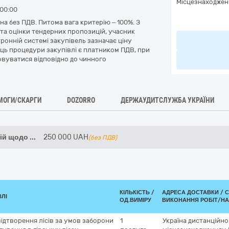
Місцезнаходжен
00:00
на без ПДВ. Питома вага критерію – 100%. З
 та оцінки тендерних пропозицій, учасник
ронній системі закупівель зазначає ціну
ець процедури закупівлі є платником ПДВ, при
овуватися відповідно до чинного
МОГИ/СКАРГИ
DOZORRO
ДЕРЖАУДИТСЛУЖБА УКРАЇНИ
цій щодо
...
250 000
UAH
(без ПДВ)
КІЛЬКІСТЬ /
АДРЕСА ДОСТАВКИ /
С
ВЛІ
ОД.ВИМІРУ
ВИКОНАННЯ РОБІТ/НА
ідтворення лісів за умов заборони
1
Україна
дистанційно