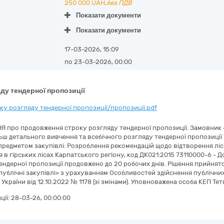
250 000
UAH,
без ПДВ
Показати документи
Показати документи
17-03-2026, 15:09
по 23-03-2026, 00:00
ду тендерної пропозиції
у розгляду тендерної пропозиції/пропозиції.pdf
Я про продовження строку розгляду тендерної пропозиції. Замовник 
льш детального вивчення та всебічного розгляду тендерної пропозиції 
 предметом закупівлі: Розроблення рекомендацій щодо відтворення ліс
в гірських лісах Карпатського регіону, код ДК021:2015 73110000-6 - Д
ендерної пропозиції продовжено до 20 робочих днів. Рішення прийнято
 публічні закупівлі» з урахуванням Особливостей здійснення публічни
України від 12.10.2022 № 1178 (зі змінами). Уповноважена особа КЕП Т
ції:
28-03-26, 00:00:00