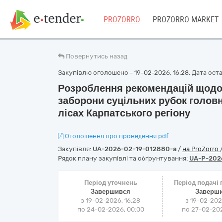
PROZORRO
PROZORRO MARKET
Повернутись назад
Закупівлю оголошено - 19-02-2026, 16:28. Дата оста
Розроблення рекомендацій щодо 
заборони суцільних рубок головн
лісах Карпатського регіону
Оголошення про проведення.pdf
Закупівля:
UA-2026-02-19-012880-a
/
на ProZorro
Рядок плану закупівлі та обґрунтування:
UA-P-202
Період уточнень
Період подачі
Завершився
Заверш
з 19-02-2026, 16:28
з 19-02-202
по 24-02-2026, 00:00
по 27-02-202