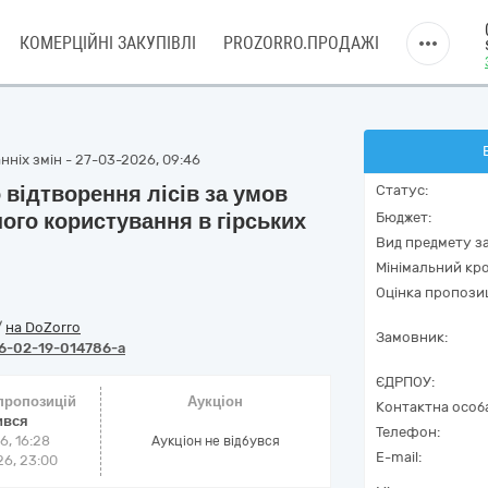
КОМЕРЦІЙНІ ЗАКУПІВЛІ
PROZORRO.ПРОДАЖІ
нніх змін - 27-03-2026, 09:46
відтворення лісів за умов
Статус:
ого користування в гірських
Бюджет:
Вид предмету за
Мінімальний кро
Оцінка пропозиц
/
на DoZorro
Замовник:
6-02-19-014786-a
ЄДРПОУ:
 пропозицій
Аукціон
Контактна особ
ився
Телефон:
6, 16:28
Аукціон не відбувся
E-mail:
6, 23:00