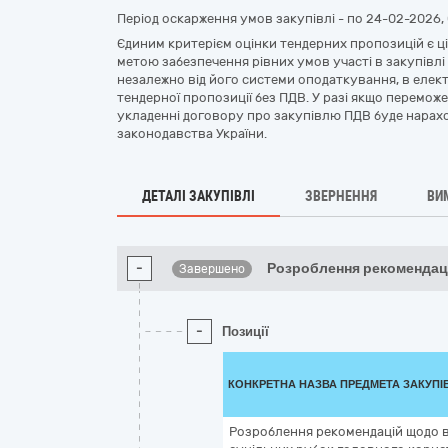
Період оскарження умов закупівлі - по
24-02-2026, 
Єдиним критерієм оцінки тендерних пропозицій є ці
метою забезпечення рівних умов участі в закупівлі
незалежно від його системи оподаткування, в елект
тендерної пропозиції без ПДВ. У разі якщо перемож
укладенні договору про закупівлю ПДВ буде нарах
законодавства України.
ДЕТАЛІ ЗАКУПІВЛІ
ЗВЕРНЕННЯ
ВИ
-
Розроблення рекоменда
Завершено
-
Позиції
КОНКРЕТНА НАЗВА ПРЕДМЕТА ЗАКУПІ
Розроблення рекомендацій щодо в