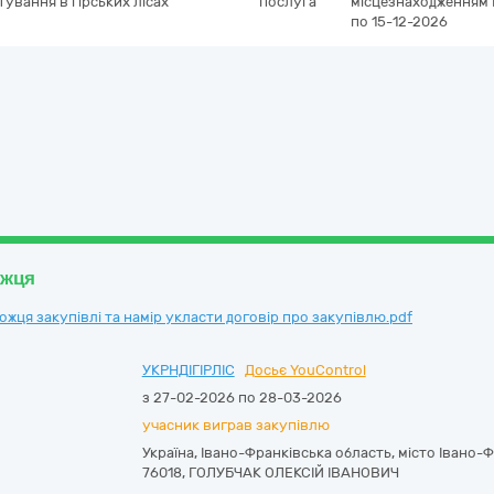
ування в гірських лісах
послуга
місцезнаходженням
по 15-12-2026
ожця
ця закупівлі та намір укласти договір про закупівлю.pdf
УКРНДІГІРЛІС
Досьє YouControl
з 27-02-2026 по 28-03-2026
учасник виграв закупівлю
Україна
,
Івано-Франківська область
,
місто Івано-
76018
,
ГОЛУБЧАК ОЛЕКСІЙ ІВАНОВИЧ