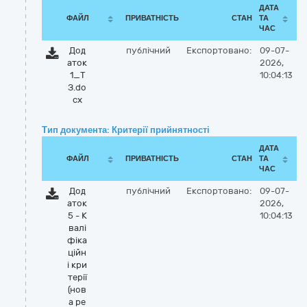
ДАТА
ФАЙЛ
ПРИВАТНІСТЬ
СТАН
ТА
ЧАС
Дод
публічний
Експортовано:
09-07-
аток
2026,
1_Т
10:04:13
З.do
cx
Тип документа: Критерії прийнятності
ДАТА
ФАЙЛ
ПРИВАТНІСТЬ
СТАН
ТА
ЧАС
Дод
публічний
Експортовано:
09-07-
аток
2026,
5 - К
10:04:13
валі
фіка
ційн
і кри
терії
(нов
а ре