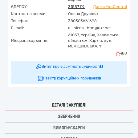
ЄДРПОУ:
31557119
Досьє YouControl
Контактна особа:
Олена Друшляк
Телефон:
380503661698
E-mail:
d_olena_htm@ukr.net
61037,
Україна
,
Харківська
Місцезнаходження:
область,
м. Харків,
вул.
МЕФОДІЇВСЬКА, 11
0
Витяг про відсутність судимості
Реєстр корупційних порушників
ДЕТАЛІ ЗАКУПІВЛІ
ЗВЕРНЕННЯ
ВИМОГИ/СКАРГИ