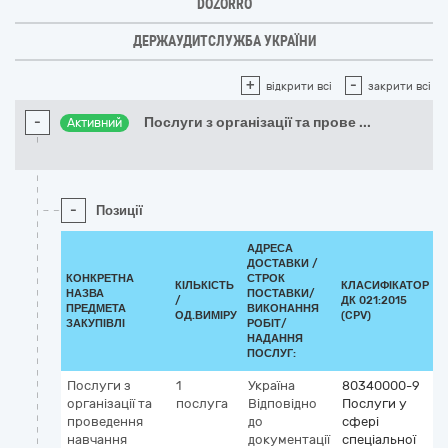
DOZORRO
ДЕРЖАУДИТСЛУЖБА УКРАЇНИ
+
-
відкрити всі
закрити всі
-
Послуги з організації та прове
...
Активний
-
Позиції
АДРЕСА
ДОСТАВКИ /
КОНКРЕТНА
СТРОК
КІЛЬКІСТЬ
КЛАСИФІКАТОР
НАЗВА
ПОСТАВКИ/
/
ДК 021:2015
К
ПРЕДМЕТА
ВИКОНАННЯ
ОД.ВИМІРУ
(CPV)
ЗАКУПІВЛІ
РОБІТ/
НАДАННЯ
ПОСЛУГ:
Послуги з
1
Україна
80340000-9
організації та
послуга
Відповідно
Послуги у
проведення
до
сфері
навчання
документації
спеціальної