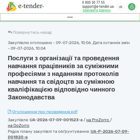
0 800 30 77 55
support@e-tender.ua
UK
Замовити дзвінок
Повернутись назад
Закупівлю оголошено - 09-07-2026, 10:06. Дата останніх змін
- 09-07-2026, 10:04
Послуги з організації та проведення
навчання працівників за суміжними
професіями з наданням протоколів
навчання та свідоцтв за суміжною
кваліфікацією відповідно чинного
Законодавства
Оголошення про проведення.pdf
Закупівля:
UA-2026-07-09-001523-a
/
на ProZorro
/
на DoZorro
Рядок плану закупівлі та обґрунтування:
UA-P-2026-07-09-
001820-a