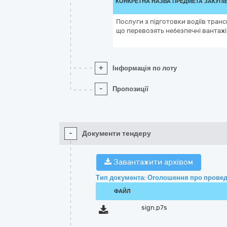
КОНКРЕТНА НАЗВА ПРЕДМЕТА ЗАКУПІ
Послуги з підготовки водіїв транс
що перевозять небезпечні вантажі
+
Інформація по лоту
-
Пропозиції
-
Документи тендеру
Завантажити архівом
Тип документа: Оголошення про провед
ФАЙЛ
sign.p7s