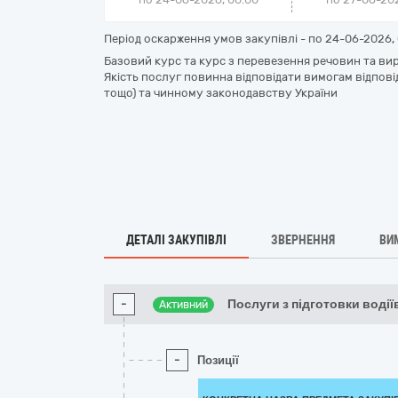
Період оскарження умов закупівлі - по
24-06-2026, 
Базовий курс та курс з перевезення речовин та виро
Якість послуг повинна відповідати вимогам відпові
тощо) та чинному законодавству України
ДЕТАЛІ ЗАКУПІВЛІ
ЗВЕРНЕННЯ
ВИ
-
Послуги з підготовки водії
Активний
-
Позиції