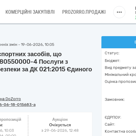
КОМЕРЦІЙНІ ЗАКУПІВЛІ
PROZORRO.ПРОДАЖІ
ніх змін - 19-06-2026, 10:05
спортних засобів, що
Статус:
 80550000-4 Послуги з
Бюджет:
Вид предмету за
безпеки за ДК 021:2015 Єдиного
Мінімальний кро
Оцінка пропозиц
на DoZorro
Замовник:
6-06-18-015683-a
ЄДРПОУ:
 пропозицій
Аукціон
Сайт:
ає
Очікується
6, 10:03
з
29-06-2026, 12:48
Контактна особ
6, 00:00