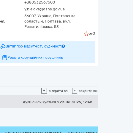
+380532567500
y.bielova@dsns.gov.ua
36007,
Україна
,
Полтавська
ня:
область,
м. Полтава,
вул.
Решетилівська, 53
0
Витяг про відсутність судимості
Реєстр корупційних порушників
+
-
відкрити всі
закрити всі
Аукціон
очікується
з
29-06-2026, 12:48