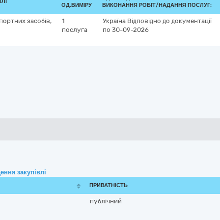
ВЛІ
ОД.ВИМІРУ
ВИКОНАННЯ РОБІТ/НАДАННЯ ПОСЛУГ:
портних засобів,
1
Україна
Відповідно до документації
послуга
по 30-09-2026
ення закупівлі
ПРИВАТНІСТЬ
публічний