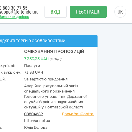
0 800 30 77 55
support@e-tender.ua
ВХІД
РЕЄСТРАЦІЯ
UK
Замовити дзвінок
ВІДКРИТІ ТОРГИ З ОСОБЛИВОСТЯМИ
ОЧІКУВАННЯ ПРОПОЗИЦІЙ
7 333,33
UAH
(з ПДВ)
купівлі:
Послуги
к аукціону:
73,33 UAH
ій:
За вартістю придбання
Аварійно-рятувальний загін
спеціального призначення
Головного управління Державної
служби України з надзвичайних
ситуацій у Полтавській області
08804689
Досьє YouControl
http://arz.pl.ua
а:
Юлія Бєлова