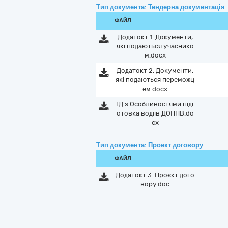
Тип документа: Тендерна документація
ФАЙЛ
Додатокт 1. Документи,
які подаються учаснико
м.docx
Додатокт 2. Документи,
які подаються переможц
ем.docx
ТД з Особливостями підг
отовка водіїв ДОПНВ.do
cx
Тип документа: Проект договору
ФАЙЛ
Додатокт 3. Проєкт дого
вору.doc