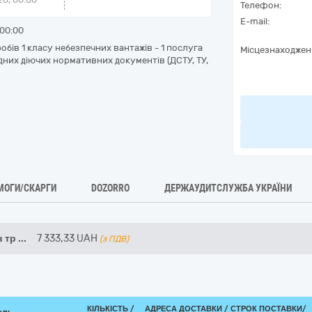
Телефон:
E-mail:
00:00
бів 1 класу небезпечних вантажів - 1 послуга
Місцезнаходжен
дних діючих нормативних документів (ДСТУ, ТУ,
МОГИ/СКАРГИ
DOZORRO
ДЕРЖАУДИТСЛУЖБА УКРАЇНИ
в тр
...
7 333,33
UAH
(з ПДВ)
КІЛЬКІСТЬ /
АДРЕСА ДОСТАВКИ /
СТРОК ПОСТАВКИ/