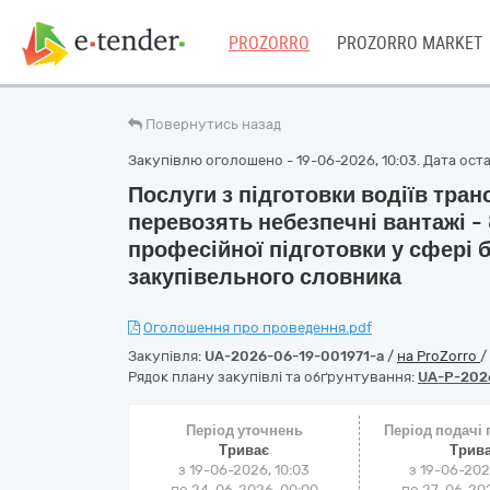
PROZORRO
PROZORRO MARKET
Повернутись назад
Закупівлю оголошено - 19-06-2026, 10:03. Дата остан
Послуги з підготовки водіїв тран
перевозять небезпечні вантажі -
професійної підготовки у сфері 
закупівельного словника
Оголошення про проведення.pdf
Закупівля:
UA-2026-06-19-001971-a
/
на ProZorro
/
Рядок плану закупівлі та обґрунтування:
UA-P-202
Період уточнень
Період подачі
Триває
Трив
з 19-06-2026, 10:03
з 19-06-202
по 24-06-2026, 00:00
по 27-06-202