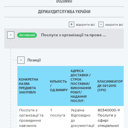
DOZORRO
ДЕРЖАУДИТСЛУЖБА УКРАЇНИ
+
-
відкрити всі
закрити всі
-
Послуги з організації та прове
...
Активний
-
Позиції
АДРЕСА
ДОСТАВКИ /
КОНКРЕТНА
СТРОК
КІЛЬКІСТЬ
КЛАСИФІКАТОР
НАЗВА
ПОСТАВКИ/
/
ДК 021:2015
К
ПРЕДМЕТА
ВИКОНАННЯ
ОД.ВИМІРУ
(CPV)
ЗАКУПІВЛІ
РОБІТ/
НАДАННЯ
ПОСЛУГ:
Послуги з
1
Україна
80340000-9
організації та
послуга
Відповідно
Послуги у
проведення
до
сфері
навчання
документації
спеціальної