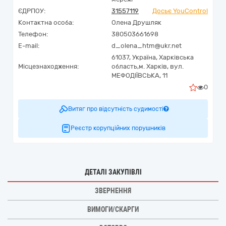
ЄДРПОУ:
31557119
Досьє YouControl
Контактна особа:
Олена Друшляк
Телефон:
380503661698
E-mail:
d_olena_htm@ukr.net
61037,
Україна
,
Харківська
Місцезнаходження:
область,
м. Харків,
вул.
МЕФОДІЇВСЬКА, 11
0
Витяг про відсутність судимості
Реєстр корупційних порушників
ДЕТАЛІ ЗАКУПІВЛІ
ЗВЕРНЕННЯ
ВИМОГИ/СКАРГИ