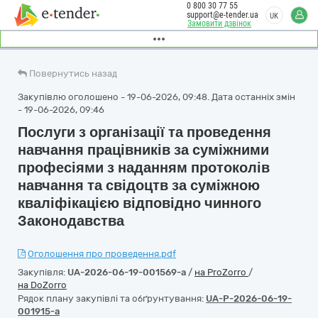
0 800 30 77 55
support@e-tender.ua
UK
Замовити дзвінок
Повернутись назад
Закупівлю оголошено - 19-06-2026, 09:48. Дата останніх змін
- 19-06-2026, 09:46
Послуги з організації та проведення
навчання працівників за суміжними
професіями з наданням протоколів
навчання та свідоцтв за суміжною
кваліфікацією відповідно чинного
Законодавства
Оголошення про проведення.pdf
Закупівля:
UA-2026-06-19-001569-a
/
на ProZorro
/
на DoZorro
Рядок плану закупівлі та обґрунтування:
UA-P-2026-06-19-
001915-a