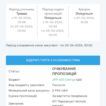
Період уточнень
Період подачі
Аукціон
Триває
пропозицій
Очікується
з 19-06-2026,
Очікується
з
29-06-2026,
09:48
з 19-06-2026,
14:38
по 25-06-2026,
09:48
00:00
по 28-06-2026,
00:00
Період оскарження умов закупівлі - по
25-06-2026, 00:00
ВІДКРИТІ ТОРГИ З ОСОБЛИВОСТЯМИ
ОЧІКУВАННЯ
Статус:
ПРОПОЗИЦІЙ
Бюджет:
299 600
UAH
(з ПДВ)
Вид предмету закупівлі:
Послуги
Мінімальний крок аукціону:
2 996 UAH
Оцінка пропозицій:
За вартістю придбання
КП "Харківські теплові
Замовник:
мережі"