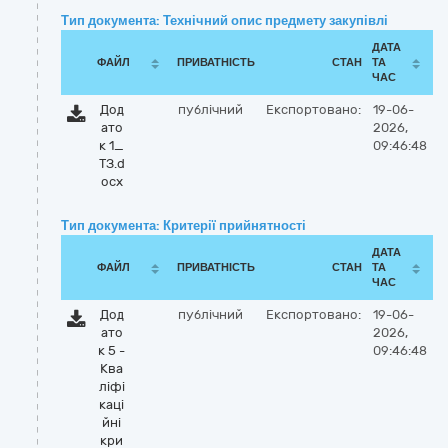
Тип документа: Технічний опис предмету закупівлі
ДАТА
ФАЙЛ
ПРИВАТНІСТЬ
СТАН
ТА
ЧАС
Дод
публічний
Експортовано:
19-06-
ато
2026,
к 1_
09:46:48
ТЗ.d
ocx
Тип документа: Критерії прийнятності
ДАТА
ФАЙЛ
ПРИВАТНІСТЬ
СТАН
ТА
ЧАС
Дод
публічний
Експортовано:
19-06-
ато
2026,
к 5 -
09:46:48
Ква
ліфі
каці
йні
кри