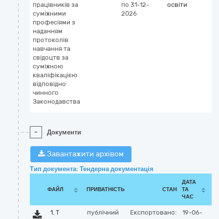
працівників за
по 31-12-
освіти
суміжними
2026
професіями з
наданням
протоколів
навчання та
свідоцтв за
суміжною
кваліфікацією
відповідно
чинного
Законодавства
-
Документи
Завантажити архівом
Тип документа: Тендерна документація
ДАТА
ФАЙЛ
ПРИВАТНІСТЬ
СТАН
ТА
ЧАС
1. Т
публічний
Експортовано:
19-06-