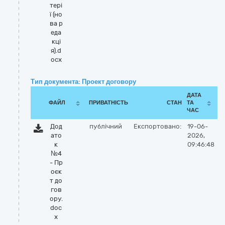
тері
ї (но
ва р
еда
кці
я).d
ocx
Тип документа: Проект договору
ДАТА
ФАЙЛ
ПРИВАТНІСТЬ
СТАН
ТА
ЧАС
Дод
публічний
Експортовано:
19-06-
ато
2026,
к
09:46:48
№4
- Пр
оєк
т до
гов
ору.
doc
x