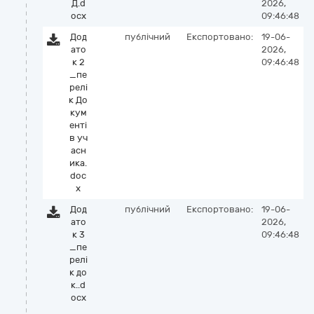
Д.d
2026,
ocx
09:46:48
Дод
публічний
Експортовано:
19-06-
ато
2026,
к 2
09:46:48
_пе
релі
к До
кум
енті
в уч
асн
ика.
doc
x
Дод
публічний
Експортовано:
19-06-
ато
2026,
к 3
09:46:48
_пе
релі
к до
к..d
ocx