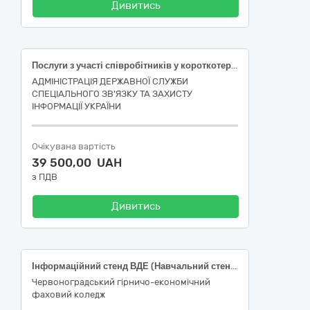
Дивитись
Послуги з участі співробітників у короткотермінових навчальних семінарах, навчальний курс: «OSINT: дослідження відкритих джерел»
АДМІНІСТРАЦІЯ ДЕРЖАВНОЇ СЛУЖБИ
СПЕЦІАЛЬНОГО ЗВ'ЯЗКУ ТА ЗАХИСТУ
ІНФОРМАЦІЇ УКРАЇНИ
Очікувана вартість
39 500,00 UAH
з ПДВ
Дивитись
Інформаційний стенд ВДЕ (Навчальний стенд «Сонячна електростанція»)
Червоноградський гірничо-економічний
фаховий коледж