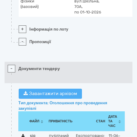
фізики
вул.Шкільна,
(базовий)
70А,
по 01-10-2026
+
Інформація по лоту
-
Пропозиції
-
Документи тендеру
Завантажити архівом
Тип документа: Оголошення про проведення
закупівлі
ДАТА
ФАЙЛ
ПРИВАТНІСТЬ
СТАН
ТА
ЧАС
sig
публічний
Експортовано:
11-06-