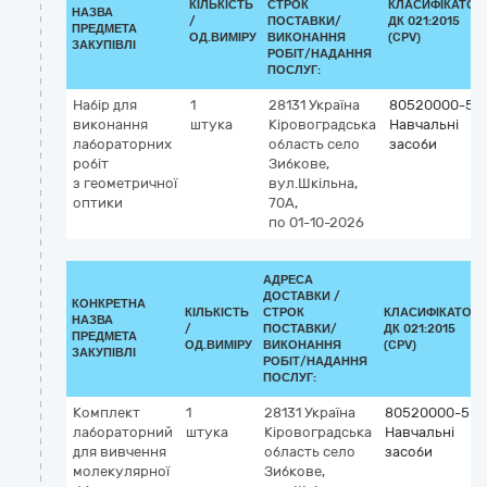
КІЛЬКІСТЬ
СТРОК
КЛАСИФІКАТОР
НАЗВА
/
ПОСТАВКИ/
ДК 021:2015
ПРЕДМЕТА
ОД.ВИМІРУ
ВИКОНАННЯ
(CPV)
ЗАКУПІВЛІ
РОБІТ/НАДАННЯ
ПОСЛУГ:
Набір для
1
28131
Україна
80520000-5
виконання
штука
Кіровоградська
Навчальні
лабораторних
область
село
засоби
робіт
Зибкове,
з геометричної
вул.Шкільна,
оптики
70А,
по 01-10-2026
АДРЕСА
ДОСТАВКИ /
КОНКРЕТНА
КІЛЬКІСТЬ
СТРОК
КЛАСИФІКАТОР
НАЗВА
/
ПОСТАВКИ/
ДК 021:2015
ПРЕДМЕТА
ОД.ВИМІРУ
ВИКОНАННЯ
(CPV)
ЗАКУПІВЛІ
РОБІТ/НАДАННЯ
ПОСЛУГ:
Комплект
1
28131
Україна
80520000-5
лабораторний
штука
Кіровоградська
Навчальні
для вивчення
область
село
засоби
молекулярної
Зибкове,