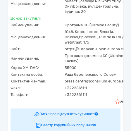
область,
селище міського типу
Місцезнаходження:
Онуфріївка,
вул.Центральна,
будинок 20
Донор закупівлі
Найменування:
Програма ЄС (Ukraine Facility)
1048
,
Королівство Бельгія
,
Місцезнаходження:
Brussel
,
Брюссель
,
Rue de la Loi /
Wetstraat, 175
Сайт:
https://european-union.europa.eu
Програма допомоги ЄС (Ukraine
Найменування:
Facility)
Код за
XM-DAC
:
55000
Контактна особа:
Рада Європейського Союзу
Контактний e-mail:
press.centre@consilium.europa.eu
Факс:
+3222816111
Телефон:
+3222816111
0
Витяг про відсутність судимості
Реєстр корупційних порушників