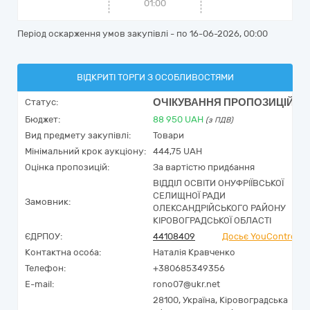
01:00
Період оскарження умов закупівлі - по
16-06-2026, 00:00
ВІДКРИТІ ТОРГИ З ОСОБЛИВОСТЯМИ
ОЧІКУВАННЯ ПРОПОЗИЦІЙ
Статус:
Бюджет:
88 950
UAH
(з ПДВ)
Вид предмету закупівлі:
Товари
Мінімальний крок аукціону:
444,75 UAH
Оцінка пропозицій:
За вартістю придбання
ВІДДІЛ ОСВІТИ ОНУФРІЇВСЬКОЇ
СЕЛИЩНОЇ РАДИ
Замовник:
ОЛЕКСАНДРІЙСЬКОГО РАЙОНУ
КІРОВОГРАДСЬКОЇ ОБЛАСТІ
ЄДРПОУ:
44108409
Досьє YouControl
Контактна особа:
Наталія Кравченко
Телефон:
+380685349356
E-mail:
rono07@ukr.net
28100,
Україна
,
Кіровоградська