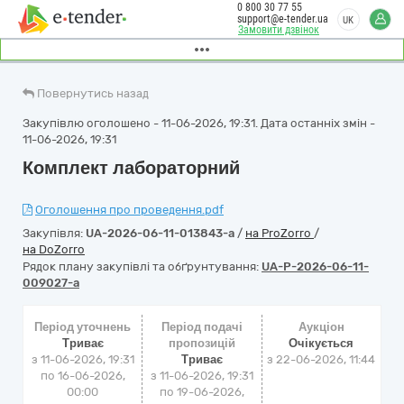
0 800 30 77 55
support@e-tender.ua
UK
Замовити дзвінок
Повернутись назад
Закупівлю оголошено - 11-06-2026, 19:31. Дата останніх змін -
11-06-2026, 19:31
Комплект лабораторний
Оголошення про проведення.pdf
Закупівля:
UA-2026-06-11-013843-a
/
на ProZorro
/
на DoZorro
Рядок плану закупівлі та обґрунтування:
UA-P-2026-06-11-
009027-a
Період уточнень
Період подачі
Аукціон
Триває
пропозицій
Очікується
з 11-06-2026, 19:31
Триває
з
22-06-2026, 11:44
по 16-06-2026,
з 11-06-2026, 19:31
00:00
по 19-06-2026,