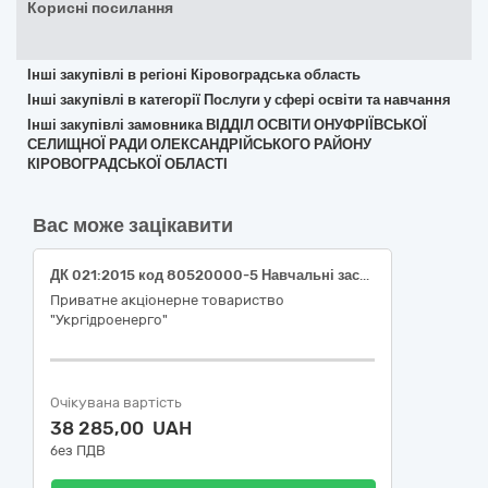
Корисні посилання
Інші закупівлі в регіоні Кіровоградська область
Інші закупівлі в категорії Послуги у сфері освіти та навчання
Інші закупівлі замовника ВІДДІЛ ОСВІТИ ОНУФРІЇВСЬКОЇ
СЕЛИЩНОЇ РАДИ ОЛЕКСАНДРІЙСЬКОГО РАЙОНУ
КІРОВОГРАДСЬКОЇ ОБЛАСТІ
Вас може зацікавити
ДК 021:2015 код 80520000-5 Навчальні засоби (Надання послуг з щорічного навчання і перевірки знань з питань охорони праці при проведенні водолазних робіт працівниками філії «Каскад Київських ГЕС і ГАЕС» ПрАТ «Укргідроенерго»)
Приватне акціонерне товариство
"Укргідроенерго"
Очікувана вартість
38 285,00 UAH
без ПДВ