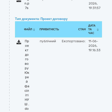
n.p
2026,
7s
19:31:57
Тип документа: Проект договору
ДАТА
ФАЙЛ
ПРИВАТНІСТЬ
СТАН
ТА
ЧАС
Пр
публічний
Експортовано:
11-06-
ое
2026,
кт
19:16:33
до
го
во
ру
Юк
ре
й
фа
сіл
іті
НУ
Ш .
do