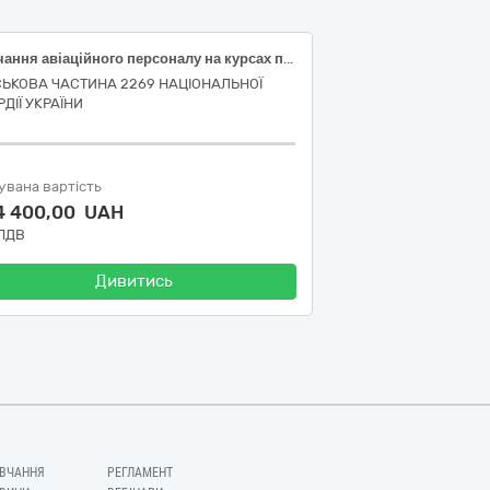
Навчання авіаційного персоналу на курсах підготовки та підвищення кваліфікації
СЬКОВА ЧАСТИНА 2269 НАЦІОНАЛЬНОЇ
ДІЇ УКРАЇНИ
увана вартість
4 400,00 UAH
 ПДВ
Дивитись
ВЧАННЯ
РЕГЛАМЕНТ