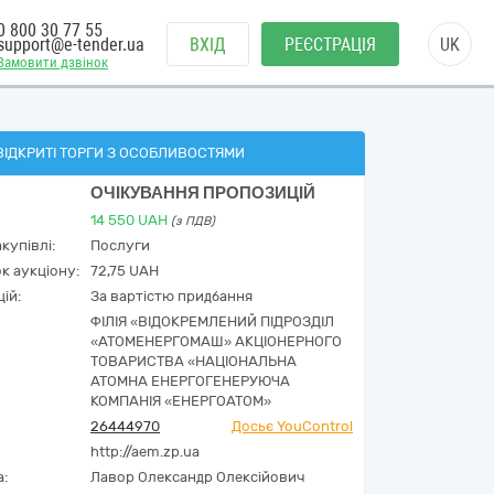
0 800 30 77 55
support@e-tender.ua
ВХІД
РЕЄСТРАЦІЯ
UK
Замовити дзвінок
ВІДКРИТІ ТОРГИ З ОСОБЛИВОСТЯМИ
ОЧІКУВАННЯ ПРОПОЗИЦІЙ
14 550
UAH
(з ПДВ)
купівлі:
Послуги
к аукціону:
72,75 UAH
ій:
За вартістю придбання
ФІЛІЯ «ВІДОКРЕМЛЕНИЙ ПІДРОЗДІЛ
«АТОМЕНЕРГОМАШ» АКЦІОНЕРНОГО
ТОВАРИСТВА «НАЦІОНАЛЬНА
АТОМНА ЕНЕРГОГЕНЕРУЮЧА
КОМПАНІЯ «ЕНЕРГОАТОМ»
26444970
Досьє YouControl
http://aem.zp.ua
а:
Лавор Олександр Олексійович