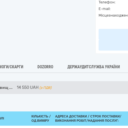
Телефон:
E-mail:
Місцезнаходжен
МОГИ/СКАРГИ
DOZORRO
ДЕРЖАУДИТСЛУЖБА УКРАЇНИ
двищ
...
14 550
UAH
(з ПДВ)
КІЛЬКІСТЬ /
АДРЕСА ДОСТАВКИ /
СТРОК ПОСТАВКИ/
ВЛІ
ОД.ВИМІРУ
ВИКОНАННЯ РОБІТ/НАДАННЯ ПОСЛУГ: