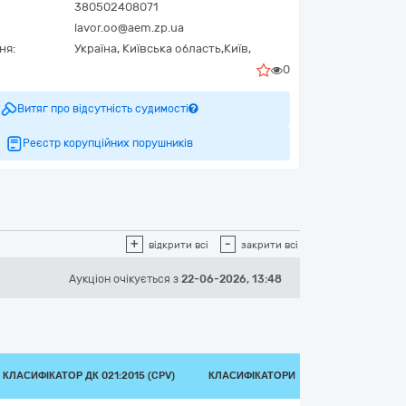
380502408071
lavor.oo@aem.zp.ua
ня:
Україна
,
Київська область,
Київ,
0
Витяг про відсутність судимості
Реєстр корупційних порушників
+
-
відкрити всі
закрити всі
Аукціон
очікується
з
22-06-2026, 13:48
КЛАСИФІКАТОР ДК 021:2015 (CPV)
КЛАСИФІКАТОРИ