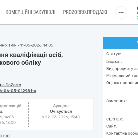
КОМЕРЦІЙНІ ЗАКУПІВЛІ
PROZORRO.ПРОДАЖІ
ніх змін - 11-06-2026, 14:05
ня кваліфікації осіб,
Статус:
кового обліку
Бюджет:
Вид предмету за
Мінімальний кро
Оцінка пропозиц
на DoZorro
6-06-05-012981-a
Замовник:
 пропозицій
Аукціон
ає
Очікується
6, 14:05
з
22-06-2026, 13:48
ЄДРПОУ:
6, 13:00
Сайт:
Контактна особ
00:00