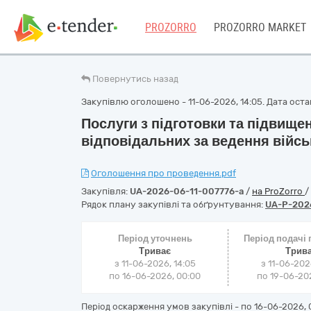
PROZORRO
PROZORRO MARKET
Повернутись назад
Закупівлю оголошено - 11-06-2026, 14:05. Дата остан
Послуги з підготовки та підвищен
відповідальних за ведення війсь
Оголошення про проведення.pdf
Закупівля:
UA-2026-06-11-007776-a
/
на ProZorro
/
Рядок плану закупівлі та обґрунтування:
UA-P-202
Період уточнень
Період подачі
Триває
Трив
з 11-06-2026, 14:05
з 11-06-202
по 16-06-2026, 00:00
по 19-06-202
Період оскарження умов закупівлі - по
16-06-2026, 