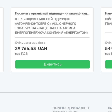
Послуги з організації підвищення кваліфікації за програмою: «Особливості проведення психологічних досліджень із застосуванням поліграфа з метою проведення службових розслідувань та забезпечення внутрішньої безпеки організації»
ФІЛІЯ «ВІДОКРЕМЛЕНИЙ ПІДРОЗДІЛ
ВІЙ
«АТОМРЕМОНТСЕРВІС» АКЦІОНЕРНОГО
ГВАР
ТОВАРИСТВА «НАЦІОНАЛЬНА АТОМНА
ЕНЕРГОГЕНЕРУЮЧА КОМПАНІЯ «ЕНЕРГОАТОМ»
Очікувана вартість
Очік
29 766,53 UAH
54
без ПДВ
без
Дивитись
PROZORRO - ДЕРЖЗАКУПІВЛІ
НА