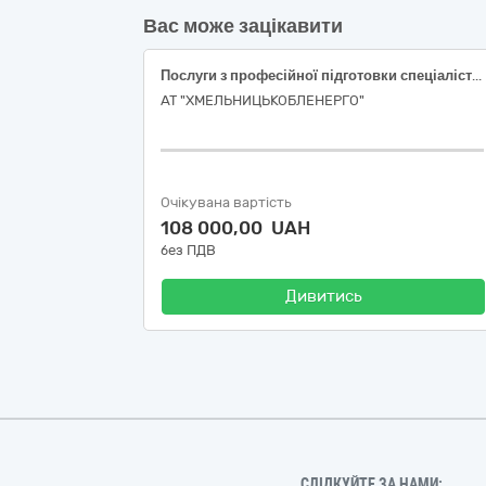
Вас може зацікавити
Послуги з професійної підготовки спеціалістів - за кодом ДК 021:2015 - 50340000-0 (Послуги з професійного навчання та перевірки знань за професією "Вальник лісу" 6-го розряду)
АТ "ХМЕЛЬНИЦЬКОБЛЕНЕРГО"
Очікувана вартість
108 000,00 UAH
без ПДВ
Дивитись
СЛІДКУЙТЕ ЗА НАМИ: