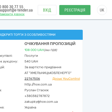
0 800 30 77 55
support@e-tender.ua
ВХІД
РЕЄСТРАЦІЯ
UK
Замовити дзвінок
ВІДКРИТІ ТОРГИ З ОСОБЛИВОСТЯМИ
ОЧІКУВАННЯ ПРОПОЗИЦІЙ
108 000
UAH
(без ПДВ)
купівлі:
Послуги
к аукціону:
540 UAH
ій:
За вартістю придбання
АТ "ХМЕЛЬНИЦЬКОБЛЕНЕРГО"
22767506
Досьє YouControl
http://hoe.com.ua
а:
Руслан Стасюк
+380382787872
zakupky@hoe.com.ua
ня:
Україна