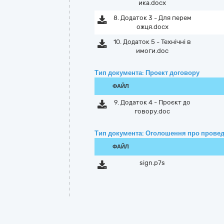
ика.docx
8. Додаток 3 - Для перем
ожця.docx
10. Додаток 5 - Технічні в
имоги.doc
Тип документа: Проект договору
ФАЙЛ
9. Додаток 4 - Проєкт до
говору.doc
Тип документа: Оголошення про провед
ФАЙЛ
sign.p7s