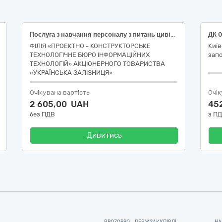
Послуга з навчання персоналу з питань цивільного захисту (керівники суб`єктів господарювання, незалежно від форми власності та їх заступники)
ФІЛІЯ «ПРОЕКТНО - КОНСТРУКТОРСЬКЕ
Київ
ТЕХНОЛОГІЧНЕ БЮРО ІНФОРМАЦІЙНИХ
запо
ТЕХНОЛОГІЙ» АКЦІОНЕРНОГО ТОВАРИСТВА
«УКРАЇНСЬКА ЗАЛІЗНИЦЯ»
Очікувана вартість
Очік
2 605,00 UAH
45
без ПДВ
з П
Дивитись