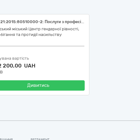
ДК 021:2015:80510000-2: Послуги з професійної підготовки спеціалістів (Підготовка сертифікованих спеціалістів з питань протидії і запобіганню домашньому насильству та/або насильству за ознакою статі з метою підвищення кваліфікації та підтвердження категорії. Проведення тренінгів для тренерів)
ський міський Центр гендерної рівності,
бігання та протидії насильству
увана вартість
2 200,00 UAH
ДВ
Дивитись