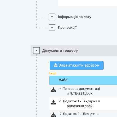
+
Інформація по лоту
-
Пропозиції
-
Документи тендеру
Завантажити архівом
Інші
ФАЙЛ
4. Тендерна документаці
я №ТЕ-221.docx
6. Додаток 1 - Тендерна п
ропозиція.docx
7. Додаток 2 - Для учасн