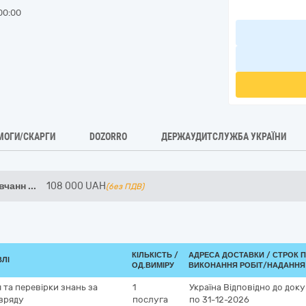
00:00
МОГИ/СКАРГИ
DOZORRO
ДЕРЖАУДИТСЛУЖБА УКРАЇНИ
авчанн
...
108 000
UAH
(без ПДВ)
КІЛЬКІСТЬ /
АДРЕСА ДОСТАВКИ /
СТРОК 
ВЛІ
ОД.ВИМІРУ
ВИКОНАННЯ РОБІТ/НАДАННЯ
та перевірки знань за
1
Україна
Відповідно до доку
озряду
послуга
по 31-12-2026