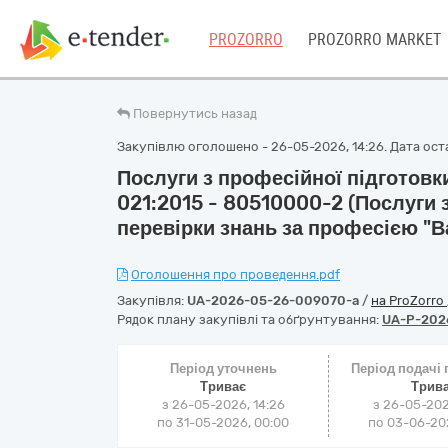
PROZORRO
PROZORRO MARKET
Повернутись назад
Закупівлю оголошено - 26-05-2026, 14:26. Дата оста
Послуги з професійної підготовки
021:2015 - 80510000-2 (Послуги 
перевірки знань за професією "В
Оголошення про проведення.pdf
Закупівля:
UA-2026-05-26-009070-a
/
на ProZorro
Рядок плану закупівлі та обґрунтування:
UA-P-202
Період уточнень
Період подачі
Триває
Трив
з 26-05-2026, 14:26
з 26-05-202
по 31-05-2026, 00:00
по 03-06-202