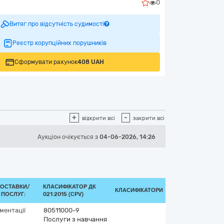
0
Витяг про відсутність судимості
Реєстр корупційних порушників
Сформувати рахунок
408 UAH
+
-
відкрити всі
закрити всі
Аукціон
очікується
з
04-06-2026, 14:26
ПОСТАВКИ/
КЛАСИФІКАТОР ДК
КЛАСИФІКАТОРИ
 ПОСЛУГ:
021:2015 (CPV)
ментації
80511000-9
Послуги з навчання