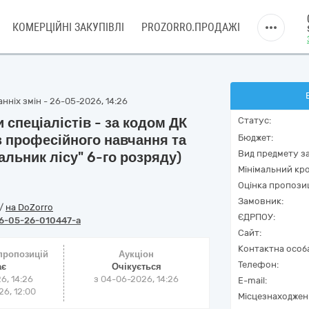
КОМЕРЦІЙНІ ЗАКУПІВЛІ
PROZORRO.ПРОДАЖІ
нніх змін - 26-05-2026, 14:26
 спеціалістів - за кодом ДК
Статус:
з професійного навчання та
Бюджет:
Вид предмету за
альник лісу" 6-го розряду)
Мінімальний кро
Оцінка пропозиц
Замовник:
/
на DoZorro
ЄДРПОУ:
6-05-26-010447-a
Сайт:
Контактна особ
 пропозицій
Аукціон
Телефон:
ає
Очікується
6, 14:26
з
04-06-2026, 14:26
E-mail:
6, 12:00
Місцезнаходжен