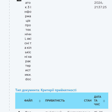
ато
2026,
к 3 І
21:37:25
нфо
рма
ція
про
тех
нічн
і, які
сні т
а кіл
ькіс
ні ха
рак
тер
ист
ики.
doc
Тип документа: Критерії прийнятності
ДАТА
ФАЙЛ
ПРИВАТНІСТЬ
СТАН
ТА
ЧАС