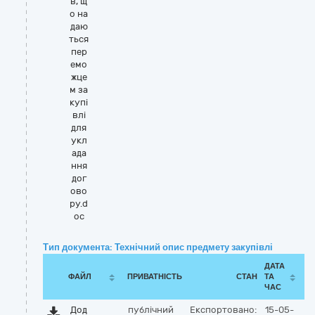
в, щ
о на
даю
ться
пер
емо
жце
м за
купі
влі
для
укл
ада
ння
дог
ово
ру.d
oc
Тип документа: Технічний опис предмету закупівлі
ДАТА
ФАЙЛ
ПРИВАТНІСТЬ
СТАН
ТА
ЧАС
Дод
публічний
Експортовано:
15-05-