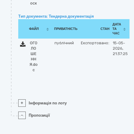
ocx
Тип документа: Тендерна документація
ДАТА
ФАЙЛ
ПРИВАТНІСТЬ
СТАН
ТА
ЧАС
ОГО
публічний
Експортовано:
15-05-
ЛО
2026,
ШЕ
21:37:25
НН
Я.do
c
+
Інформація по лоту
-
Пропозиції