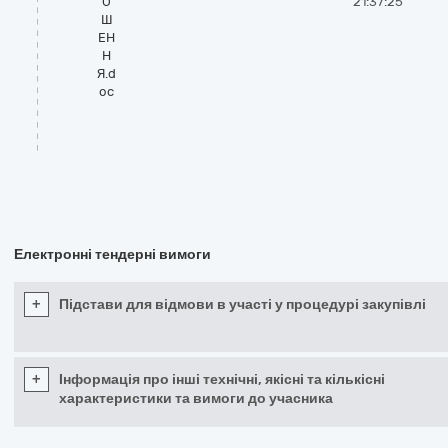
О
21:37:25
Ш
ЕН
Н
Я.d
oc
Електронні тендерні вимоги
+
Підстави для відмови в участі у процедурі закупівлі
+
Інформація про інші технічні, якісні та кількісні
характеристики та вимоги до учасника