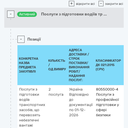
+
-
відкрити всі
закрити всі
-
Послуги з підготовки водіїв тр
...
Активний
-
Позиції
АДРЕСА
ДОСТАВКИ /
КОНКРЕТНА
СТРОК
КІЛЬКІСТЬ
КЛАСИФІКАТОР
НАЗВА
ПОСТАВКИ/
/
ДК 021:2015
КЛ
ПРЕДМЕТА
ВИКОНАННЯ
ОД.ВИМІРУ
(CPV)
ЗАКУПІВЛІ
РОБІТ/
НАДАННЯ
ПОСЛУГ:
Послуги з
2
Україна
80550000-4
підготовки
послуга
Відповідно
Послуги з
водіїв
до
професійної
транспортних
документації
підготовки у
засобів, що
по 01-12-
сфері
перевозять
2026
безпеки
небезпечні
вантажі