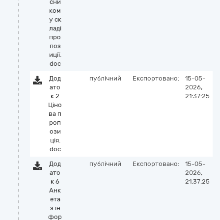
сни
ком
у ск
ладі
про
поз
иції.
doc
Дод
публічний
Експортовано:
15-05-
ато
2026,
к 2
21:37:25
Ціно
ва п
роп
ози
ція.
doc
Дод
публічний
Експортовано:
15-05-
ато
2026,
к 6
21:37:25
Анк
ета
з ін
фор