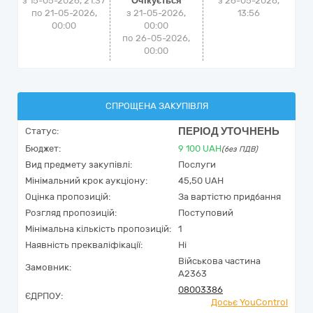
з 15-05-2026, 21:37
Очікується
з
26-05-2026,
по 21-05-2026,
з 21-05-2026,
13:56
00:00
00:00
по 26-05-2026,
00:00
СПРОЩЕНА ЗАКУПІВЛЯ
ПЕРІОД УТОЧНЕНЬ
Статус:
Бюджет:
9 100
UAH
(без ПДВ)
Вид предмету закупівлі:
Послуги
Мінімальний крок аукціону:
45,50 UAH
Оцінка пропозицій:
За вартістю придбання
Розгляд пропозицій:
Поступовий
Мінімальна кількість пропозицій:
1
Наявність прекваліфікації:
Ні
Військова частина
Замовник:
А2363
08003386
ЄДРПОУ:
Досьє YouControl