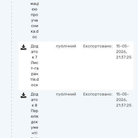
маці
єю
про
уча
сни
ка.d
oc
Дод
публічний
Експортовано:
15-05-
ато
2026,
к 7
21:37:25
Лис
т-га
ран
тія.d
ocx
Дод
публічний
Експортовано:
15-05-
ато
2026,
к 8
21:37:25
Пер
елік
док
уме
нті