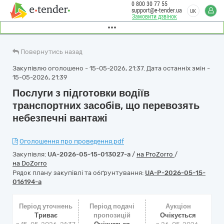
0 800 30 77 55
support@e-tender.ua
UK
Замовити дзвінок
Повернутись назад
Закупівлю оголошено - 15-05-2026, 21:37. Дата останніх змін -
15-05-2026, 21:39
Послуги з підготовки водіїв
транспортних засобів, що перевозять
небезпечні вантажі
Оголошення про проведення.pdf
Закупівля:
UA-2026-05-15-013027-a
/
на ProZorro
/
на DoZorro
Рядок плану закупівлі та обґрунтування:
UA-P-2026-05-15-
016194-a
Період уточнень
Період подачі
Аукціон
Триває
пропозицій
Очікується