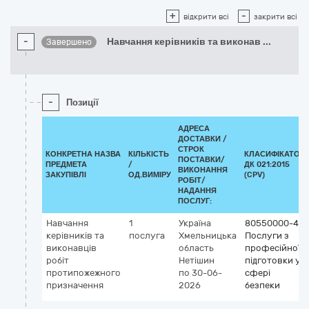
+
-
відкрити всі
закрити всі
-
Навчання керівників та виконав
...
Завершено
-
Позиції
АДРЕСА
ДОСТАВКИ /
СТРОК
КОНКРЕТНА НАЗВА
КІЛЬКІСТЬ
КЛАСИФІКАТОР
ПОСТАВКИ/
ПРЕДМЕТА
/
ДК 021:2015
ВИКОНАННЯ
ЗАКУПІВЛІ
ОД.ВИМІРУ
(CPV)
РОБІТ/
НАДАННЯ
ПОСЛУГ:
Навчання
1
Україна
80550000-4
керівників та
послуга
Хмельницька
Послуги з
виконавців
область
професійної
робіт
Нетішин
підготовки у
протипожежного
по 30-06-
сфері
призначення
2026
безпеки