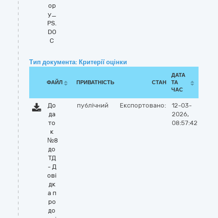
ор
у_
PS.
DO
C
Тип документа: Критерії оцінки
ДАТА
ФАЙЛ
ПРИВАТНІСТЬ
СТАН
ТА
ЧАС
До
публічний
Експортовано:
12-03-
да
2026,
то
08:57:42
к
№8
до
ТД
- Д
ові
дк
а п
ро
до