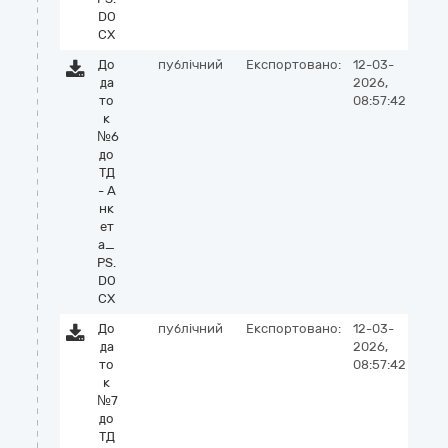
DO
CX
До
публічний
Експортовано:
12-03-
да
2026,
то
08:57:42
к
№6
до
ТД
- А
нк
ет
а_
PS.
DO
CX
До
публічний
Експортовано:
12-03-
да
2026,
то
08:57:42
к
№7
до
ТД