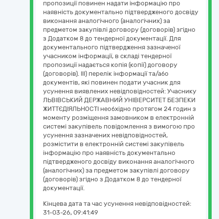
пропозиції повинен надати інформацію про
наявність документально підтвердженого досвіду
виконання аналогічного (аналогічних) за
предметом закупівлі договору (договорів) згідно
з Додатком 8 до тендерної документації. Для
документального підтвердження зазначеної
учасником інформації, в складі тендерної
пропозиції надається копія (копії) договору
(договорів). ІІІ) перелік інформації та/або
документів, які повинен подати учасник для
усунення виявлених невідповідностей: Учаснику
ЛЬВІВСЬКИЙ ДЕРЖАВНИЙ УНІВЕРСИТЕТ БЕЗПЕКИ
ЖИТТЄДІЯЛЬНОСТІ необхідно протягом 24 годин з
моменту розміщення замовником в електронній
системі закупівель повідомлення з вимогою про
усунення зазначених невідповідностей,
розмістити в електронній системі закупівель
інформацію про наявність документально
підтвердженого досвіду виконання аналогічного
(аналогічних) за предметом закупівлі договору
(договорів) згідно з Додатком 8 до тендерної
документації.
Кінцева дата та час усунення невідповідностей:
31-03-26, 09:41:49