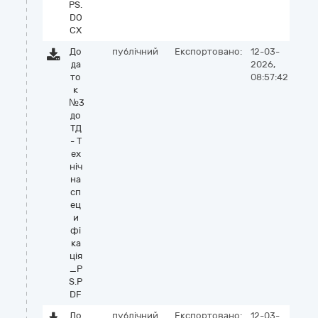
PS.
DO
CX
До
публічний
Експортовано:
12-03-
да
2026,
то
08:57:42
к
№3
до
ТД
- Т
ех
ніч
на
сп
ец
и
фі
ка
ція
_P
S.P
DF
До
публічний
Експортовано:
12-03-