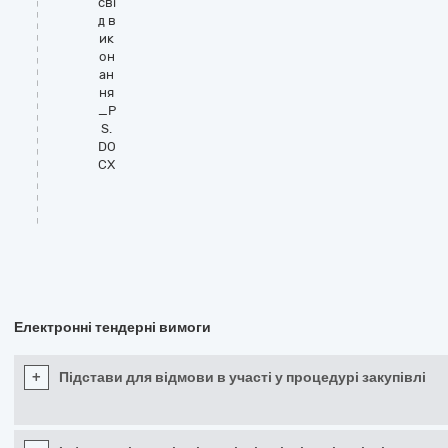
сві
д в
ик
он
ан
ня
_P
S.
DO
CX
Електронні тендерні вимоги
+
Підстави для відмови в участі у процедурі закупівлі