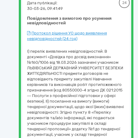
Дата публікації:
24
30-03-26, 09:41:49
Повідомлення з вимогою про усунення
невідповідностей
Протокол рішення УО щодо виявлення
невідповідностей (24 год)
І) перелік виявлених невідповідностей: В
документі «Довідка про досвід виконання»
№160/1006 від 18.03.2026 зазначені учасником
ЛЬВІВСЬКИЙ ДЕРЖАВНИЙ УНІВЕРСИТЕТ БЕЗПЕКИ
ЖИТТЄДІЯЛЬНОСТІ предмети договорів не
відповідають предмету закупівлі Навчання
керівників та виконавців робіт протипожежного
призначення (код 80550000-4 згідно ДК 021:2015
— Послуги з професійної підготовки у сфері
безпеки). ІІ) посилання на вимогу (вимоги)
тендерної документації, щодо якої (яких) виявлені
невідповідності: Згідно пункту 8 «Переліку
документів та/або інформації, які подаються
учасником процедури закупівлі в складі
тендерної пропозиції» додатку №1 до тендерної
документації, учасник у складі тендерної