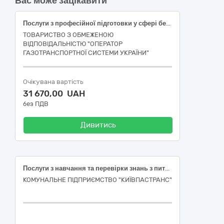
Вас може зацікавити
Послуги з професійної підготовки у сфері безпеки (Підготовка та атестація експертів технічних з промислової безпеки)
ТОВАРИСТВО З ОБМЕЖЕНОЮ
ВІДПОВІДАЛЬНІСТЮ "ОПЕРАТОР
ГАЗОТРАНСПОРТНОЇ СИСТЕМИ УКРАЇНИ"
Очікувана вартість
31 670,00 UAH
без ПДВ
Дивитись
Послуги з навчання та перевірки знань з питань охорони праці та безпеки, код 80550000-4 за ДК 021:2015 «Послуги з професійної підготовки у сфері безпеки»
КОМУНАЛЬНЕ ПІДПРИЄМСТВО "КИЇВПАСТРАНС"