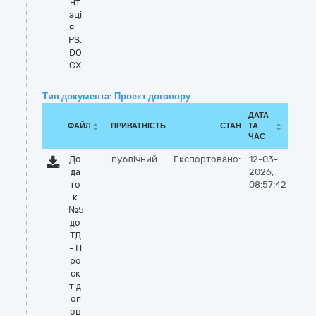
нт
аці
я_
PS.
DO
CX
Тип документа: Проект договору
ДАТА
ФАЙЛ
ПРИВАТНІСТЬ
СТАН
ТА
ЧАС
До
публічний
Експортовано:
12-03-
да
2026,
то
08:57:42
к
№5
до
ТД
- П
ро
єк
т д
ог
ов