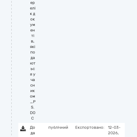
ер
елі
к д
ок
ум
ен
ті
в,
які
по
да
ют
ьс
я у
ча
сн
ик
ом
_P
S.
DO
C
До
публічний
Експортовано:
12-03-
да
2026,