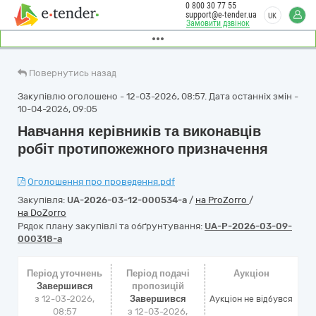
0 800 30 77 55
support@e-tender.ua
UK
Замовити дзвінок
Повернутись назад
Закупівлю оголошено - 12-03-2026, 08:57. Дата останніх змін -
10-04-2026, 09:05
Навчання керівників та виконавців
робіт протипожежного призначення
Оголошення про проведення.pdf
Закупівля:
UA-2026-03-12-000534-a
/
на ProZorro
/
на DoZorro
Рядок плану закупівлі та обґрунтування:
UA-P-2026-03-09-
000318-a
Період уточнень
Період подачі
Аукціон
Завершився
пропозицій
з 12-03-2026,
Завершився
Аукціон не відбувся
08:57
з 12-03-2026,