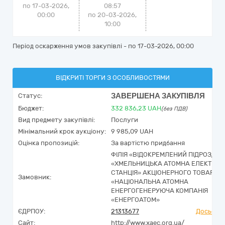
по 17-03-2026,
08:57
00:00
по 20-03-2026,
10:00
Період оскарження умов закупівлі - по
17-03-2026, 00:00
ВІДКРИТІ ТОРГИ З ОСОБЛИВОСТЯМИ
ЗАВЕРШЕНА ЗАКУПІВЛЯ
Статус:
Бюджет:
332 836,23
UAH
(без ПДВ)
Вид предмету закупівлі:
Послуги
Мінімальний крок аукціону:
9 985,09 UAH
Оцінка пропозицій:
За вартістю придбання
ФІЛІЯ «ВІДОКРЕМЛЕНИЙ ПІДРОЗДІЛ
«ХМЕЛЬНИЦЬКА АТОМНА ЕЛЕКТРИЧ
СТАНЦІЯ» АКЦІОНЕРНОГО ТОВАРИС
Замовник:
«НАЦІОНАЛЬНА АТОМНА
ЕНЕРГОГЕНЕРУЮЧА КОМПАНІЯ
«ЕНЕРГОАТОМ»
ЄДРПОУ:
21313677
Досьє Yo
Сайт:
http://www.xaec.org.ua/