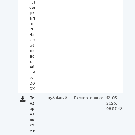
- Д
ові
дк
а п
о
п.
45
Ос
об
ли
во
ст
ей
_P
S.
DO
CX
Те
публічний
Експортовано:
12-03-
нд
2026,
ер
08:57:42
на
до
ку
ме