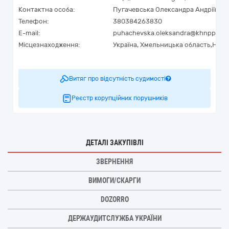
Контактна особа:
Пугачевська Олександра Андріївна
Телефон:
380384263830
E-mail:
puhachevska.oleksandra@khnpp.ato
Місцезнаходження:
Україна
,
Хмельницька область,
Неті
Витяг про відсутність судимості
Реєстр корупційних порушників
ДЕТАЛІ ЗАКУПІВЛІ
ЗВЕРНЕННЯ
ВИМОГИ/СКАРГИ
DOZORRO
ДЕРЖАУДИТСЛУЖБА УКРАЇНИ