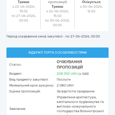
Триває
пропозицій
Очікується
з 22-06-2026,
Триває
з
30-06-2026,
15:02
з 22-06-2026,
12:25
по 27-06-2026,
15:02
00:00
по 30-06-2026,
00:00
Період оскарження умов закупівлі - по
27-06-2026, 00:00
ВІДКРИТІ ТОРГИ З ОСОБЛИВОСТЯМИ
ОЧІКУВАННЯ
Статус:
ПРОПОЗИЦІЙ
Бюджет:
208 000
UAH
(з ПДВ)
Вид предмету закупівлі:
Послуги
Мінімальний крок аукціону:
2 080 UAH
Оцінка пропозицій:
За вартістю придбання
Управління архітектури,
капітального будівництва та
житлово-комунального
Замовник:
господарства Вільногірської