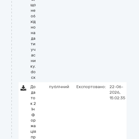
що
не
об
хід
но
на
да
ти
уч
ас
ни
ку.
do
cx
До
публічний
Експортовано:
22-06-
да
2026,
то
15:02:35
к 2
Ін
ф
ор
ма
ція
пр