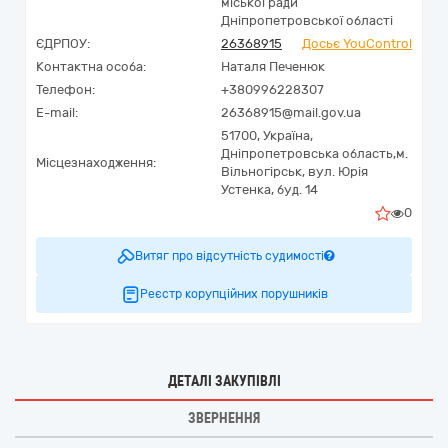
міської ради
Дніпропетровської області
ЄДРПОУ:
26368915
Досьє YouControl
Контактна особа:
Наталя Печенюк
Телефон:
+380996228307
E-mail:
26368915@mail.gov.ua
51700,
Україна
,
Дніпропетровська область,
м.
Місцезнаходження:
Вільногірськ,
вул. Юрія
Устенка, буд. 14
0
Витяг про відсутність судимості
Реєстр корупційних порушників
ДЕТАЛІ ЗАКУПІВЛІ
ЗВЕРНЕННЯ