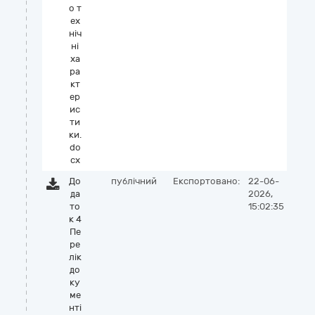
о т
ех
ніч
ні
ха
ра
кт
ер
ис
ти
ки.
do
cx
До
публічний
Експортовано:
22-06-
да
2026,
то
15:02:35
к 4
Пе
ре
лік
до
ку
ме
нті