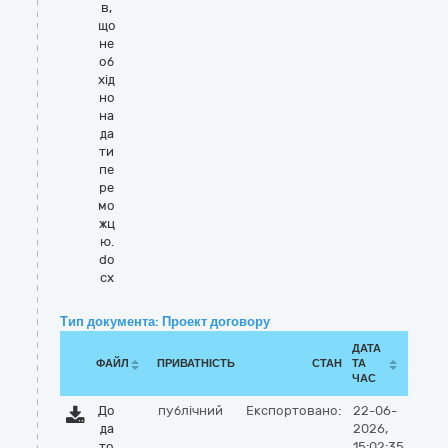
в,
що
не
об
хід
но
на
да
ти
пе
ре
мо
жц
ю.
do
cx
Тип документа: Проект договору
ДАТА
ФАЙЛ
ПРИВАТНІСТЬ
СТАН
ТА
ЧАС
До
публічний
Експортовано:
22-06-
да
2026,
то
15:02:35