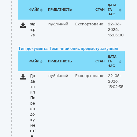
ДАТА
ФАЙЛ
ПРИВАТНІСТЬ
СТАН
ТА
ЧАС
sig
публічний
Експортовано:
22-06-
n.p
2026,
7s
15:05:00
Тип документа: Технічний опис предмету закупівлі
ДАТА
ФАЙЛ
ПРИВАТНІСТЬ
СТАН
ТА
ЧАС
До
публічний
Експортовано:
22-06-
да
2026,
то
15:02:35
к 1
Пе
ре
лік
до
ку
ме
нті
в,