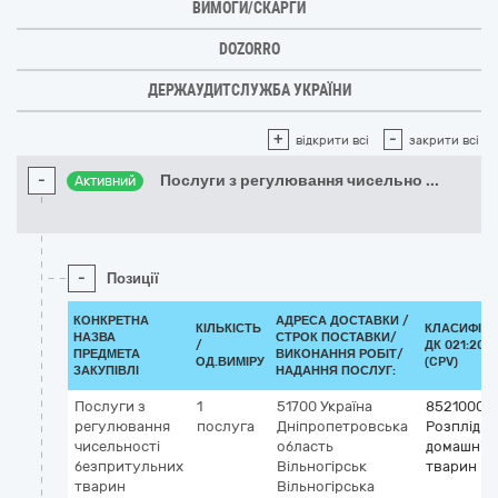
ВИМОГИ/СКАРГИ
DOZORRO
ДЕРЖАУДИТСЛУЖБА УКРАЇНИ
+
-
відкрити всі
закрити всі
-
Послуги з регулювання чисельно
...
Активний
-
Позиції
КОНКРЕТНА
АДРЕСА ДОСТАВКИ /
КІЛЬКІСТЬ
КЛАСИФІКА
НАЗВА
СТРОК ПОСТАВКИ/
/
ДК 021:2015
ПРЕДМЕТА
ВИКОНАННЯ РОБІТ/
ОД.ВИМІРУ
(CPV)
ЗАКУПІВЛІ
НАДАННЯ ПОСЛУГ:
Послуги з
1
51700
Україна
85210000
регулювання
послуга
Дніпропетровська
Розплідн
чисельності
область
домашніх
безпритульних
Вільногірськ
тварин
тварин
Вільногірська