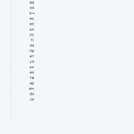
ва
нн
я ч
ис
ел
ьн
ос
ті
бе
пр
ит
ул
ьн
их
тв
ар
ин.
do
cx