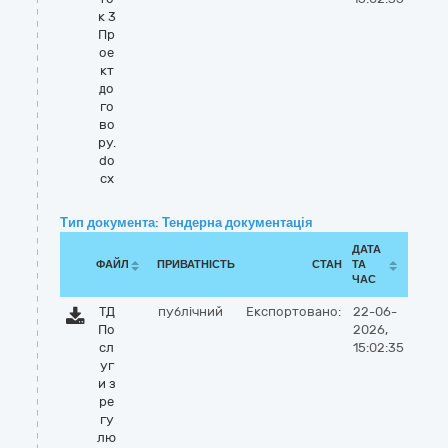
к 3
Пр
ое
кт
до
го
во
ру.
do
cx
Тип документа: Тендерна документація
ДАТА
ФАЙЛ
ПРИВАТНІСТЬ
СТАН
ТА
ЧАС
ТД
публічний
Експортовано:
22-06-
По
2026,
сл
15:02:35
уг
и з
ре
гу
лю