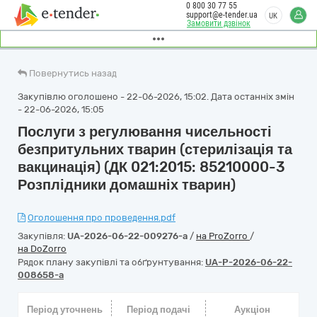
0 800 30 77 55
support@e-tender.ua
UK
Замовити дзвінок
Повернутись назад
Закупівлю оголошено - 22-06-2026, 15:02. Дата останніх змін
- 22-06-2026, 15:05
Послуги з регулювання чисельності
безпритульних тварин (стерилізація та
вакцинація) (ДК 021:2015: 85210000-3
Розплідники домашніх тварин)
Оголошення про проведення.pdf
Закупівля:
UA-2026-06-22-009276-a
/
на ProZorro
/
на DoZorro
Рядок плану закупівлі та обґрунтування:
UA-P-2026-06-22-
008658-a
Період уточнень
Період подачі
Аукціон