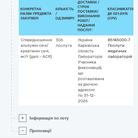
ДОСТАВКИ /
СТРОК
КОНКРЕТНА
КІЛЬКІСТЬ
КЛАСИФІКАТОР
ПОСТАВКИ/
НАЗВА ПРЕДМЕТА
/
ДК 021:2015
ВИКОНАННЯ
ЗАКУПІВЛІ
ОД.ВИМІРУ
(CPV)
РОБІТ/
НАДАННЯ
ПОСЛУГ:
Співвідношення
306
Україна
85145000-7
альбумін сечі/
послуга
Харківська
Послуги
креатинін сечі,
область
медичних
мг/г (далі – ACR)
Лабораторія
лабораторій
Учасника
(виконавця),
що
розташована
за діючою
адресою
по 31-12-
2026
+
Інформація по лоту
-
Пропозиції