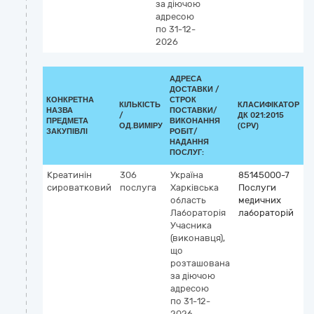
за діючою
адресою
по 31-12-
2026
АДРЕСА
ДОСТАВКИ /
КОНКРЕТНА
СТРОК
КІЛЬКІСТЬ
КЛАСИФІКАТОР
НАЗВА
ПОСТАВКИ/
/
ДК 021:2015
К
ПРЕДМЕТА
ВИКОНАННЯ
ОД.ВИМІРУ
(CPV)
ЗАКУПІВЛІ
РОБІТ/
НАДАННЯ
ПОСЛУГ:
Креатинін
306
Україна
85145000-7
сироватковий
послуга
Харківська
Послуги
область
медичних
Лабораторія
лабораторій
Учасника
(виконавця),
що
розташована
за діючою
адресою
по 31-12-
2026