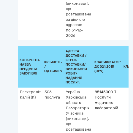
(виконавця),
що
розташована
за діючою
адресою
по 31-12-
2026
АДРЕСА
ДОСТАВКИ /
КОНКРЕТНА
СТРОК
КІЛЬКІСТЬ
КЛАСИФІКАТОР
НАЗВА
ПОСТАВКИ/
/
ДК 021:2015
КЛАС
ПРЕДМЕТА
ВИКОНАННЯ
ОД.ВИМІРУ
(CPV)
ЗАКУПІВЛІ
РОБІТ/
НАДАННЯ
ПОСЛУГ:
Електроліт
306
Україна
85145000-7
Калій (К)
послуга
Харківська
Послуги
область
медичних
Лабораторія
лабораторій
Учасника
(виконавця),
що
розташована