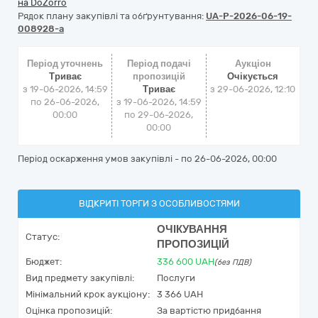
на DoZorro
Рядок плану закупівлі та обґрунтування:
UA-P-2026-06-19-
008928-a
Період уточнень
Період подачі
Аукціон
Триває
пропозицій
Очікується
з 19-06-2026, 14:59
Триває
з
29-06-2026, 12:10
по 26-06-2026,
з 19-06-2026, 14:59
00:00
по 29-06-2026,
00:00
Період оскарження умов закупівлі - по
26-06-2026, 00:00
ВІДКРИТІ ТОРГИ З ОСОБЛИВОСТЯМИ
ОЧІКУВАННЯ
Статус:
ПРОПОЗИЦІЙ
Бюджет:
336 600
UAH
(без ПДВ)
Вид предмету закупівлі:
Послуги
Мінімальний крок аукціону:
3 366 UAH
Оцінка пропозицій:
За вартістю придбання