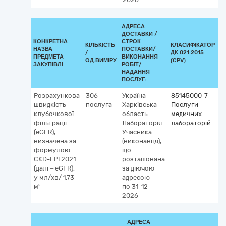
АДРЕСА
ДОСТАВКИ /
КОНКРЕТНА
СТРОК
КІЛЬКІСТЬ
КЛАСИФІКАТОР
НАЗВА
ПОСТАВКИ/
/
ДК 021:2015
К
ПРЕДМЕТА
ВИКОНАННЯ
ОД.ВИМІРУ
(CPV)
ЗАКУПІВЛІ
РОБІТ/
НАДАННЯ
ПОСЛУГ:
Розрахункова
306
Україна
85145000-7
швидкість
послуга
Харківська
Послуги
клубочкової
область
медичних
фільтрації
Лабораторія
лабораторій
(eGFR),
Учасника
визначена за
(виконавця),
формулою
що
CKD-EPI 2021
розташована
(далі – eGFR),
за діючою
у мл/хв/ 1,73
адресою
м²
по 31-12-
2026
АДРЕСА