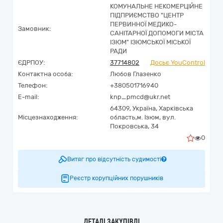
КОМУНАЛЬНЕ НЕКОМЕРЦІЙНЕ
ПІДПРИЄМСТВО "ЦЕНТР
ПЕРВИННОЇ МЕДИКО-
Замовник:
САНІТАРНОЇ ДОПОМОГИ МІСТА
ІЗЮМ" ІЗЮМСЬКОЇ МІСЬКОЇ
РАДИ
ЄДРПОУ:
37714802
Досьє YouControl
Контактна особа:
Любов Глазенко
Телефон:
+380501716940
E-mail:
knp_pmcd@ukr.net
64309,
Україна
,
Харківська
Місцезнаходження:
область,
м. Ізюм,
вул.
Покровська, 34
0
Витяг про відсутність судимості
Реєстр корупційних порушників
ДЕТАЛІ ЗАКУПІВЛІ