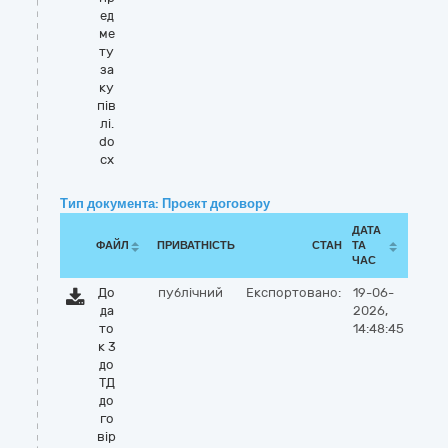
ед
ме
ту
за
ку
пів
лі.
do
cx
Тип документа: Проект договору
ДАТА
ФАЙЛ
ПРИВАТНІСТЬ
СТАН
ТА
ЧАС
До
публічний
Експортовано:
19-06-
да
2026,
то
14:48:45
к 3
до
ТД
до
го
вір