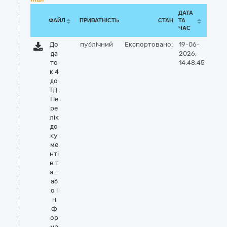
ДАТА
ФАЙЛ
ПРИВАТНІСТЬ
СТАН
ТА
ЧАС
До
публічний
Експортовано:
19-06-
да
2026,
то
14:48:45
к 4
до
ТД.
Пе
ре
лік
до
ку
ме
нті
в т
а_
аб
о і
н
ф
ор
ма