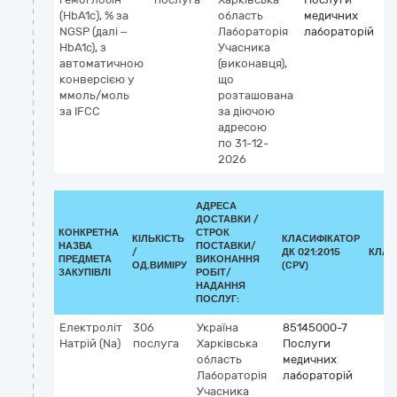
(HbA1c), % за
область
медичних
NGSP (далі –
Лабораторія
лабораторій
HbA1c), з
Учасника
автоматичною
(виконавця),
конверсією у
що
ммоль/моль
розташована
за IFCC
за діючою
адресою
по 31-12-
2026
АДРЕСА
ДОСТАВКИ /
КОНКРЕТНА
СТРОК
КІЛЬКІСТЬ
КЛАСИФІКАТОР
НАЗВА
ПОСТАВКИ/
/
ДК 021:2015
КЛАС
ПРЕДМЕТА
ВИКОНАННЯ
ОД.ВИМІРУ
(CPV)
ЗАКУПІВЛІ
РОБІТ/
НАДАННЯ
ПОСЛУГ:
Електроліт
306
Україна
85145000-7
Натрій (Na)
послуга
Харківська
Послуги
область
медичних
Лабораторія
лабораторій
Учасника