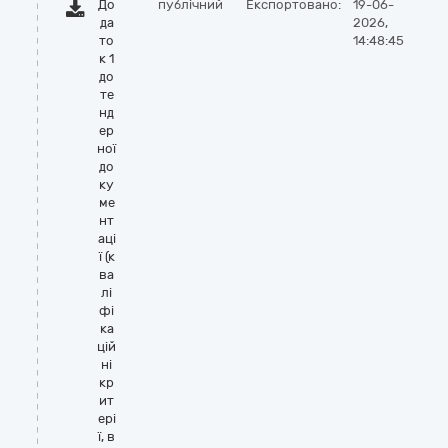
До
публічний
Експортовано:
19-06-
да
2026,
то
14:48:45
к 1
до
те
нд
ер
ної
до
ку
ме
нт
аці
ї (к
ва
лі
фі
ка
цій
ні
кр
ит
ері
ї, в