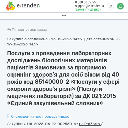
0 800 30 77 55
support@e-tender.ua
UK
Замовити дзвінок
Повернутись назад
Закупівлю оголошено - 19-06-2026, 14:59. Дата останніх змін -
19-06-2026, 14:59
Послуги з проведення лабораторних
досліджень біологічних матеріалів
пацієнтів Замовника за програмою
скринінг здоров’я для осіб віком від 40
років код 85140000-2 «Послуги у сфері
охорони здоров’я різні» (Послуги
медичних лабораторій) за ДК 021:2015
«Єдиний закупівельний словник»
Оголошення про проведення.pdf
Закупівля:
UA-2026-06-19-009560-a
/
на ProZorro
/