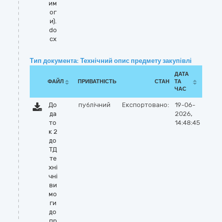
им
ог
и).
do
cx
Тип документа: Технічний опис предмету закупівлі
ДАТА
ФАЙЛ
ПРИВАТНІСТЬ
СТАН
ТА
ЧАС
До
публічний
Експортовано:
19-06-
да
2026,
то
14:48:45
к 2
до
ТД
те
хні
чні
ви
мо
ги
до
пр