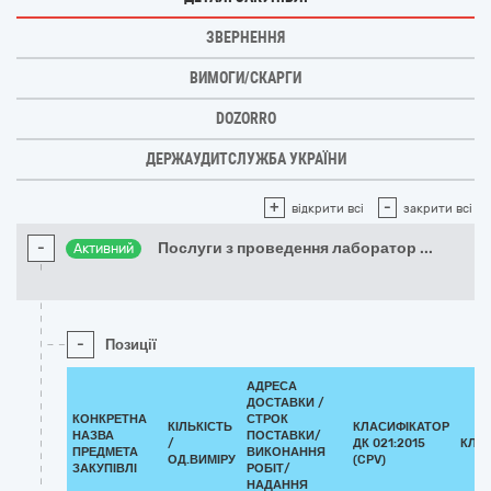
ЗВЕРНЕННЯ
ВИМОГИ/СКАРГИ
DOZORRO
ДЕРЖАУДИТСЛУЖБА УКРАЇНИ
+
-
відкрити всі
закрити всі
-
Послуги з проведення лаборатор
...
Активний
-
Позиції
АДРЕСА
ДОСТАВКИ /
КОНКРЕТНА
СТРОК
КІЛЬКІСТЬ
КЛАСИФІКАТОР
НАЗВА
ПОСТАВКИ/
/
ДК 021:2015
КЛА
ПРЕДМЕТА
ВИКОНАННЯ
ОД.ВИМІРУ
(CPV)
ЗАКУПІВЛІ
РОБІТ/
НАДАННЯ