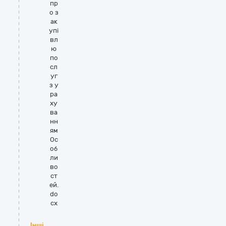
пр
о з
ак
упі
вл
ю
по
сл
уг
з у
ра
ху
ва
нн
ям
Ос
об
ли
во
ст
ей.
do
cx
Інші