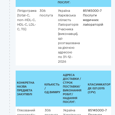
ПОСЛУГ:
Ліпідограма
306
Україна
85145000-7
(total-C,
послуга
Харківська
Послуги
non-HDL-C,
область
медичних
HDL-C, LDL-
Лабораторія
лабораторій
C, TG)
Учасника
(виконавця),
що
розташована
за діючою
адресою
по 31-12-
2026
АДРЕСА
ДОСТАВКИ /
КОНКРЕТНА
СТРОК
КІЛЬКІСТЬ
КЛАСИФІКАТОР
НАЗВА
ПОСТАВКИ/
/
ДК 021:2015
К
ПРЕДМЕТА
ВИКОНАННЯ
ОД.ВИМІРУ
(CPV)
ЗАКУПІВЛІ
РОБІТ/
НАДАННЯ
ПОСЛУГ:
Глікований
306
Україна
85145000-7
гемоглобін
послуга
Харківська
Послуги