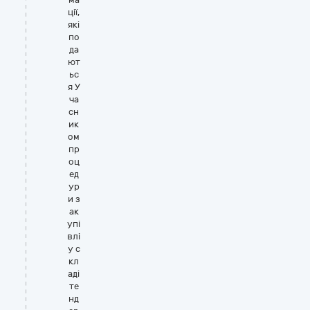
ції,
які
по
да
ют
ьс
я У
ча
сн
ик
ом
пр
оц
ед
ур
и з
ак
упі
влі
у с
кл
аді
те
нд