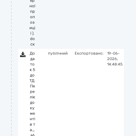
ер
ної
пр
оп
оз
иці
ї ).
do
cx
До
публічний
Експортовано:
19-06-
да
2026,
то
14:48:45
к 5
до
ТД.
Пе
ре
лік
до
ку
ме
нті
в т
а_
аб